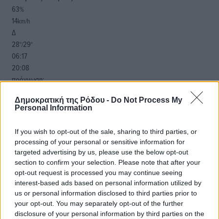
63
%
14
km/h
Δ
28
29
°/
°
06:17
20:08
πρόγνωση:
33
°
Δημοκρατική της Ρόδου -
Do Not Process My
ΠΑ
Personal Information
28
°
ΣΑ
If you wish to opt-out of the sale, sharing to third parties, or
29
°
processing of your personal or sensitive information for
ΚΥ
targeted advertising by us, please use the below opt-out
29
°
section to confirm your selection. Please note that after your
ΔΕ
opt-out request is processed you may continue seeing
interest-based ads based on personal information utilized by
us or personal information disclosed to third parties prior to
your opt-out. You may separately opt-out of the further
disclosure of your personal information by third parties on the