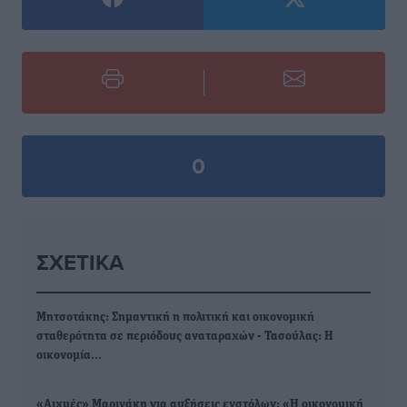
0
ΣΧΕΤΙΚΆ
Μητσοτάκης: Σημαντική η πολιτική και οικονομική
σταθερότητα σε περιόδους αναταραχών - Τασούλας: Η
οικονομία…
«Αιχμές» Μαρινάκη για αυξήσεις ενστόλων: «Η οικονομική