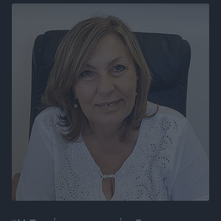
Ξενοδοχεία: Ανοδος 10% στον τζίρο με στάσιμες
διανυκτερεύσεις
Ειδήσεις
•
πριν 6 ώρες
Οι πρώτες εικόνες του νέου Canadair που έρχεται
Ελλάδα και θα πετά και νύχτα
Ειδήσεις
•
πριν 6 ώρες
Premia Properties: Επενδύσεις άνω των 500 εκατ.
ευρώ σε ξενοδοχειακές μονάδες
Τοπικές Ειδήσεις
•
πριν 6 ώρες
Αυξήθηκαν οι Ελληνες που αποφάσισαν να
διακόψουν το κάπνισμα
Ειδήσεις
•
πριν 7 ώρες
Έκτακτο επίδομα παιδιού: Έως 10 Αυγούστου η