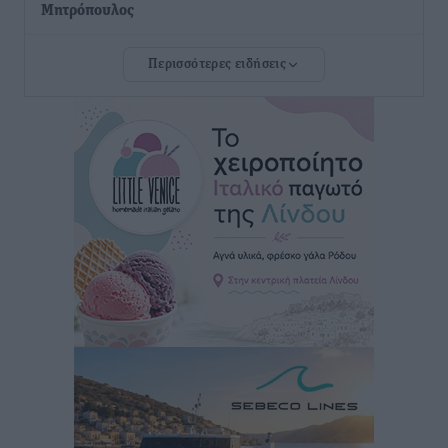
Μητρόπουλος
Αθλητικά
•
πριν 48 λεπτά
Περισσότερες ειδήσεις
Κλεάνθης: Δουλειές μετά ευχαριστιών στο γήπεδο,
ατομικό για δύο
Αθλητικά
•
πριν 50 λεπτά
Φοίβος: Εν αναμονή του Νίκου Λαζίδη
Αθλητικά
•
πριν 51 λεπτά
Ιάλυσος Β’: Νωρίς νωρίς μπήκαν στα βάσανα της
προετοιμασίας
Αθλητικά
•
πριν 53 λεπτά
Εθνικός Αρχίπολης: Μεγάλο βήμα προόδου η ίδρυση
Ακαδημίας
Αθλητικά
•
πριν 56 λεπτά