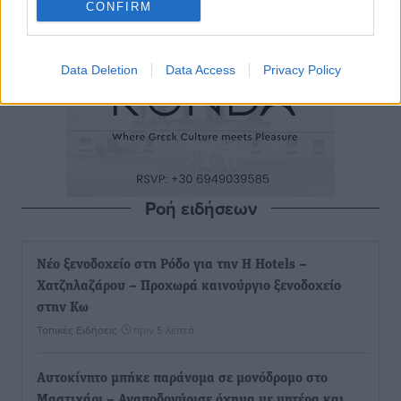
CONFIRM
Data Deletion
Data Access
Privacy Policy
Ροή ειδήσεων
Νέο ξενοδοχείο στη Ρόδο για την H Hotels –
Χατζηλαζάρου – Προχωρά καινούργιο ξενοδοχείο
στην Κω
Τοπικές Ειδήσεις
•
πριν 5 λεπτά
Αυτοκίνητο μπήκε παράνομα σε μονόδρομο στο
Μαστιχάρι – Αναποδογύρισε όχημα με μητέρα και