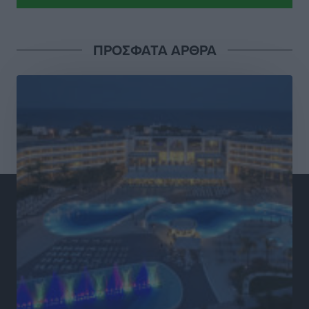
Δωδεκανήσου
Αθλητικά
•
πριν 4 ώρες
ΠΡΟΣΦΑΤΑ ΑΡΘΡΑ
Νέες ταυτότητες: Ποιοι πρέπει να τις αλλάξουν άμεσα
και ποιοι όχι
Ειδήσεις
•
πριν 4 ώρες
Στον Ιπποκράτη η Μαρία Βλάχου
Αθλητικά
•
πριν 4 ώρες
Οικονομική ενίσχυση για συντήρηση στο κλειστό της
Καρπάθου
Αθλητικά
•
πριν 4 ώρες
Στάθης Αντωνάς: Ένα βήμα πριν από επαγγελματικό
συμβόλαιο πυγμαχίας με MTGP και BXGP για Ευρώπη
και Αυστραλία