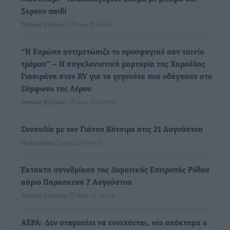
5χρονο παιδί
Τοπικές Ειδήσεις
•
πριν 11 λεπτά
“Η Ευρώπη αντιμετώπιζε το προσφυγικό σαν ταινία
τρόμου” – Η συγκλονιστική μαρτυρία της Χαρούλας
Γιασιράνη στον RV για τα γεγονότα που οδήγησαν στο
Σύμφωνο της Λέρου
Τοπικές Ειδήσεις
•
πριν 20 λεπτά
Συναυλία με τον Γιάννη Κότσιρα στις 21 Αυγούστου
Πολιτιστικά
•
πριν 29 λεπτά
Έκτακτη συνεδρίαση της Δημοτικής Επιτροπής Ρόδου
αύριο Παρασκευή 7 Αυγούστου
Τοπικές Ειδήσεις
•
πριν 32 λεπτά
ΑΕΡΑ: Δεν σταματάει να ενισχύεται, νέο απόκτημα ο