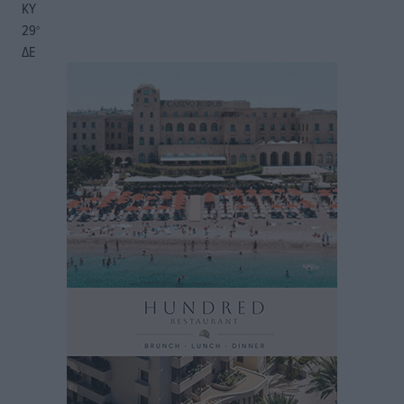
ΚΥ
29
°
ΔΕ