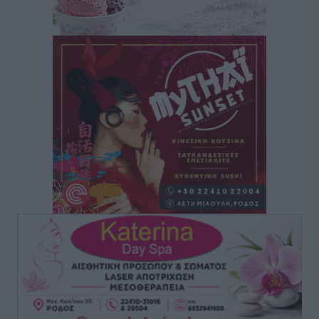
Αθλητικά
•
πριν 53 λεπτά
Εθνικός Αρχίπολης: Μεγάλο βήμα προόδου η ίδρυση
Ακαδημίας
Αθλητικά
•
πριν 56 λεπτά
Ιππότες: Με το βλέμμα στραμμένο στο μέλλον
Αθλητικά
•
πριν 58 λεπτά
ΠΑΜΕ ΣΤΟΙΧΗΜΑ: Περισσότερα από 95 εκατομμύρια
ευρώ σε κέρδη μοίρασε τον Ιούλιο
Αθλητικά
•
πριν 1 ώρα
Ολοκλήρωση του έργου αναβάθμισης των
υποδομών του Νεστορίδειου Μελάθρου
Τοπικές Ειδήσεις
•
πριν 2 ώρες