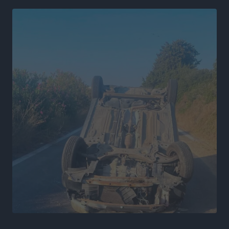
επιστημονική γνώση και σύγχρονες μεθόδους»
Αθλητικά
•
πριν 4 ώρες
Α.Σ. Ρόδος: Ξανά στα «πράσινα» ο Νίκος Κοντίτσης
Αθλητικά
•
πριν 5 ώρες
Συναυλία Μάριου Φραγκούλη – Γιώργου Περρή στην
Κάσο
Πολιτιστικά
•
πριν 5 ώρες
Την άρση των εμποδίων για την άμεση λειτουργία του
βρεφονηπιακού σταθμού στην Κάσο, ζητά ο Μάνος
Κόνσολας
Τοπικές Ειδήσεις
•
πριν 5 ώρες
Κλειστή αύριο βράδυ η παραλιακή οδός στο λιμάνι της
Κω