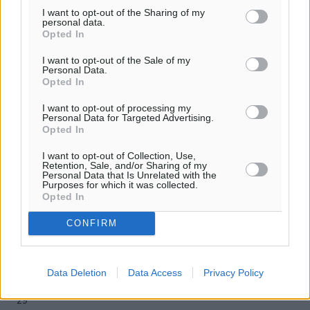
I want to opt-out of the Sharing of my
personal data.
Opted In
I want to opt-out of the Sale of my
o καιρός τώρα:
Personal Data.
28
°
Opted In
αίθριος καιρός
I want to opt-out of processing my
63
%
Personal Data for Targeted Advertising.
Opted In
14
km/h
Δ
I want to opt-out of Collection, Use,
28
29
Retention, Sale, and/or Sharing of my
°/
°
Personal Data that Is Unrelated with the
06:17
Purposes for which it was collected.
Opted In
20:08
πρόγνωση:
CONFIRM
33
°
ΠΑ
28
°
Data Deletion
Data Access
Privacy Policy
ΣΑ
29
°