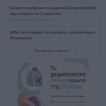
Έκτακτη συνεδρίαση της Δημοτικής Επιτροπής Ρόδου
αύριο Παρασκευή 7 Αυγούστου
Τοπικές Ειδήσεις
•
πριν 32 λεπτά
ΑΕΡΑ: Δεν σταματάει να ενισχύεται, νέο απόκτημα ο
Μητρόπουλος
Αθλητικά
•
πριν 48 λεπτά
Περισσότερες ειδήσεις
Κλεάνθης: Δουλειές μετά ευχαριστιών στο γήπεδο,
ατομικό για δύο
Αθλητικά
•
πριν 50 λεπτά
Φοίβος: Εν αναμονή του Νίκου Λαζίδη
Αθλητικά
•
πριν 51 λεπτά
Ιάλυσος Β’: Νωρίς νωρίς μπήκαν στα βάσανα της
προετοιμασίας