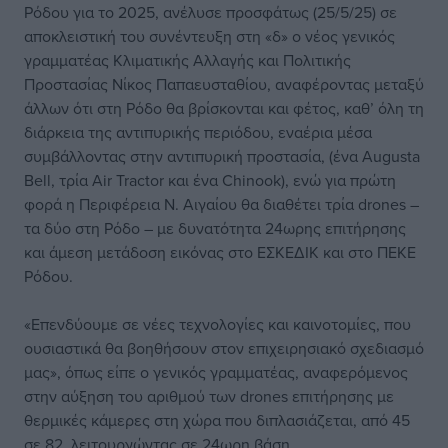
Ρόδου για το 2025, ανέλυσε προσφάτως (25/5/25) σε
αποκλειστική του συνέντευξη στη «δ» ο νέος γενικός
γραμματέας Κλιματικής Αλλαγής και Πολιτικής
Προστασίας Νίκος Παπαευσταθίου, αναφέροντας μεταξύ
άλλων ότι στη Ρόδο θα βρίσκονται και φέτος, καθ’ όλη τη
διάρκεια της αντιπυρικής περιόδου, εναέρια μέσα
συμβάλλοντας στην αντιπυρική προστασία, (ένα Augusta
Bell, τρία Air Tractor και ένα Chinook), ενώ για πρώτη
φορά η Περιφέρεια Ν. Αιγαίου θα διαθέτει τρία drones –
τα δύο στη Ρόδο – με δυνατότητα 24ωρης επιτήρησης
και άμεση μετάδοση εικόνας στο ΕΣΚΕΔΙΚ και στο ΠΕΚΕ
Ρόδου.
«Επενδύουμε σε νέες τεχνολογίες και καινοτομίες, που
ουσιαστικά θα βοηθήσουν στον επιχειρησιακό σχεδιασμό
μας», όπως είπε ο γενικός γραμματέας, αναφερόμενος
στην αύξηση του αριθμού των drones επιτήρησης με
θερμικές κάμερες στη χώρα που διπλασιάζεται, από 45
σε 82, λειτουργώντας σε 24ωρη βάση.