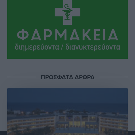
Α.Σ. Ρόδος: Πρώτη… στην νέα σελίδα των «ελαφιών»
(φωτορεπορτάζ)
Αθλητικά
•
πριν 4 ώρες
Στίβος: Οι βαθμολογίες των συλλόγων της
Δωδεκανήσου
Αθλητικά
•
πριν 4 ώρες
Νέες ταυτότητες: Ποιοι πρέπει να τις αλλάξουν άμεσα
ΠΡΟΣΦΑΤΑ ΑΡΘΡΑ
και ποιοι όχι
Ειδήσεις
•
πριν 4 ώρες
Στον Ιπποκράτη η Μαρία Βλάχου
Αθλητικά
•
πριν 4 ώρες
Οικονομική ενίσχυση για συντήρηση στο κλειστό της