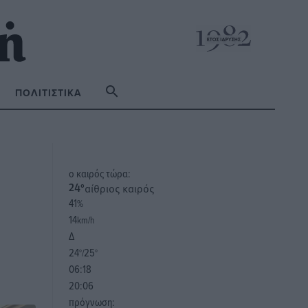
ΠΟΛΙΤΙΣΤΙΚΆ
o καιρός τώρα:
αίθριος καιρός
24
°
41
%
14
km/h
Δ
24
25
°/
°
06:18
20:06
πρόγνωση: