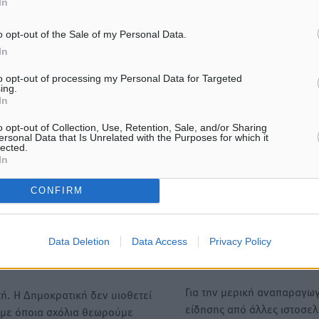
In
ήστε
o opt-out of the Sale of my Personal Data.
In
to opt-out of processing my Personal Data for Targeted
ing.
ΙΑΒΑΣΕ ΕΠΙΣΗΣ
In
o opt-out of Collection, Use, Retention, Sale, and/or Sharing
ΤΟΠΙΚΈΣ ΕΙΔΉΣΕΙΣ
ΤΟΠΙΚΈΣ ΕΙΔΉΣΕΙΣ
ersonal Data that Is Unrelated with the Purposes for which it
ΥΠΑΑΤ: 12,5 εκατ. ευρώ στις 13
«Γιατί οι Τούρκοι συρρέου
lected.
Περιφέρειες για μέτρα
ελληνικά νησιά»: Τουρκικ
In
βιοασφάλειας
εφημερίδα εξηγεί τους λό
οι γείτονες προτιμούν τη
7.08.26 · 18:19
CONFIRM
για διακοπές
07.08.26 · 17:55
Data Deletion
Data Access
Privacy Policy
Υπενθύμιση:
Για την μερική αναπαραγωγ
ή. Η Δημοκρατική δεν υιοθετεί
είδησης από άλλες ιστοσελ
υμε όποια σχόλια θεωρούμε