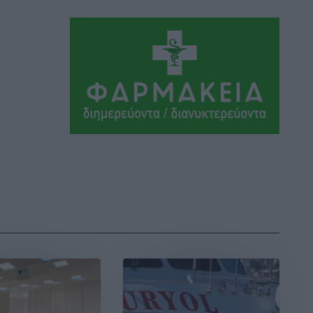
Αθλητικά
•
πριν 11 ώρες
Συνελήφθη 37χρονη στη Ρόδο γιατί
είχε αφήσει τα τρία ανήλικα παιδιά της
χωρίς επιτήρηση
Τοπικές Ειδήσεις
•
πριν 11 ώρες
Σταυρός Καλυθιών: Απέκτησε την
Φωτεινή Πιζάνια
Αθλητικά
•
πριν 12 ώρες
Το Yucatan Show έρχεται στη Ρόδο με
τον Frankie Lluc
Πολιτιστικά
•
πριν 12 ώρες
Σι Τζέι Χάρις: «Να πανηγυρίσουμε
πολλές νίκες μαζί»