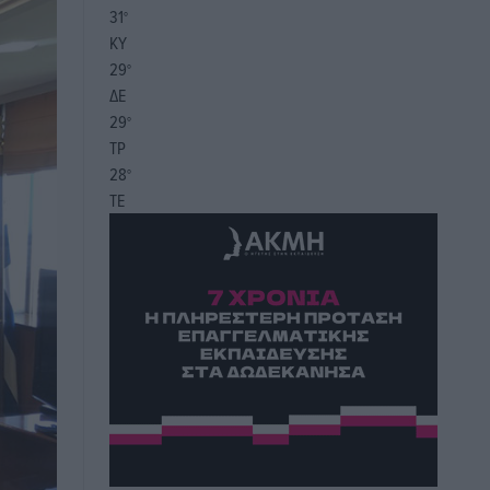
31
°
ΚΥ
29
°
ΔΕ
29
°
ΤΡ
28
°
ΤΕ