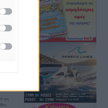
Τοπικές Ειδήσεις
•
πριν 9 ώρες
Iατρικός Σύλλογος Ροδου προς Α.
Γεωργιάδη: Στρατηγικές Προτάσεις για
την Ενίσχυση της Δημόσιας Υγείας στη
Νησιωτική Ελλάδα και στα
Νοσοκομεία της Γ΄ Ζώνης
Τοπικές Ειδήσεις
•
πριν 9 ώρες
ν στα
ή
γους που
Πάνθηρες: Ξεκίνησαν αισιόδοξοι για
ν Ελλάδα
την παρθενική “πτήση” τους
Αθλητικά
•
πριν 9 ώρες
Άρης Αρχαγγέλου: Στο πλευρό του
άτυχου Ιάκωβου Θωμά
Αθλητικά
•
πριν 9 ώρες
ή της
ίδες