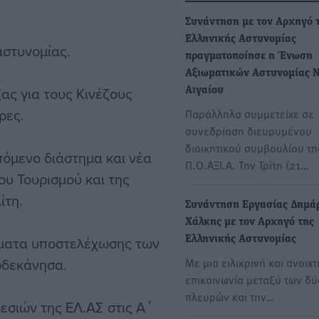
Συνάντηση με τον Αρχηγό 
Ελληνικής Αστυνομίας
αστυνομίας.
πραγματοποίησε η Ένωση
Αξιωματικών Αστυνομίας Ν
ας για τους Κινέζους
Αιγαίου
ρες.
Παράλληλα συμμετείχε σε
συνεδρίαση διευρυμένου
διοικητικού συμβουλίου τη
πόμενο διάστημα και νέα
Π.Ο.ΑΞΙ.Α. Την Τρίτη (21…
ου Τουρισμού και της
ίτη.
Συνάντηση Εργασίας Δημά
Χάλκης με τον Αρχηγό της
ήματα υποστελέχωσης των
Ελληνικής Αστυνομίας
ωδεκάνησα.
Με μια ειλικρινή και ανοιχτ
επικοινωνία μεταξύ των δύ
πλευρών και την…
εσιών της ΕΛ.ΑΣ στις Α΄