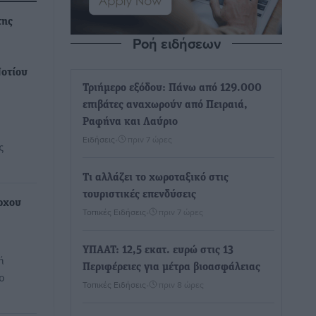
της
Ροή ειδήσεων
οτίου
Τριήμερο εξόδου: Πάνω από 129.000
επιβάτες αναχωρούν από Πειραιά,
Ραφήνα και Λαύριο
Ειδήσεις
•
πριν 7 ώρες
ς
Τι αλλάζει το χωροταξικό στις
τουριστικές επενδύσεις
ρχου
Τοπικές Ειδήσεις
•
πριν 7 ώρες
ΥΠΑΑΤ: 12,5 εκατ. ευρώ στις 13
ή
Περιφέρειες για μέτρα βιοασφάλειας
ο
Τοπικές Ειδήσεις
•
πριν 8 ώρες