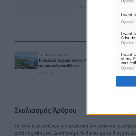
Opted 
Στο Google News πατήστε ★ Ακολουθ
I want t
Opted 
I want 
Advertis
Δ
Opted 
I want t
ΤΟΠΙΚΈΣ ΕΙΔΉΣΕΙΣ
of my P
Τι αλλάζει το χωροταξικό στις
was col
τουριστικές επενδύσεις
Opted 
07.08.26 · 18:41
0
Σχολιασμός Άρθρου
Τα σχόλια εκφράζουν αποκλειστικά τον εκάστοτε σχολιαστ
αυτές τις απόψεις. Διατηρούμε το δικαίωμα να διαγράψο