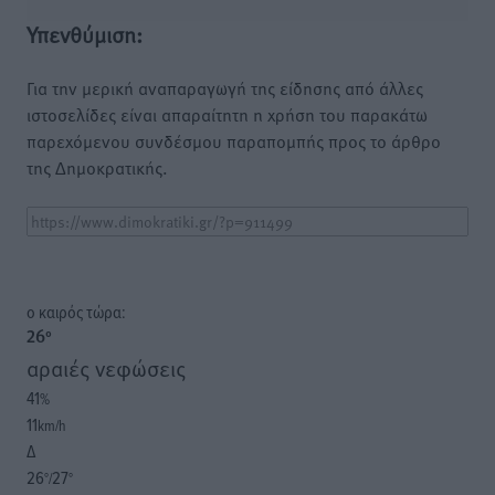
Υπενθύμιση:
Για την μερική αναπαραγωγή της είδησης από άλλες
ιστοσελίδες είναι απαραίτητη η χρήση του παρακάτω
παρεχόμενου συνδέσμου παραπομπής προς το άρθρο
της Δημοκρατικής.
o καιρός τώρα:
26
°
αραιές νεφώσεις
41
%
11
km/h
Δ
26
27
°/
°