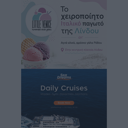
εφησυχασμού» – Σε πλήρη ετοιμότητα ο μηχανισμός
Ειδήσεις
•
πριν 14 ώρες
Καιρός: Επιμένουν οι υψηλές θερμοκρασίες – Ισχυρά
μελτέμια έως 9 μποφόρ, σε «Red Code» 6 περιοχές
Τοπικές Ειδήσεις
•
πριν 15 ώρες
Τα φοιτητικά ενοίκια «τινάζουν στον αέρα» τους
οικογενειακούς προϋπολογισμούς
Ειδήσεις
•
πριν 15 ώρες
Δύο νέοι ξενώνες παραδόθηκαν στις Ένοπλες
Δυνάμεις στη νήσο Ρω
Τοπικές Ειδήσεις
•
πριν 15 ώρες
Συνεχίζεται η έξοδος του Αυγούστου – Πάνω από
34.000 αναχωρούν σήμερα μόνο από τον Πειραιά
Ειδήσεις
•
πριν 15 ώρες