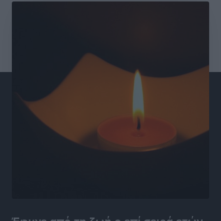
Συνεντεύξεις
•
πριν 17 ώρες
Ιδρυμα Ωνάση: Το όραμα πίσω από τα δύο νέα
σχολεία της Ρόδου
Συνεντεύξεις
•
πριν 17 ώρες
Μιχάλης Χουρδάκης: «Η χώρα χρειάζεται μια
αξιόπιστη εναλλακτική κυβερνητική πρόταση»
Συνεντεύξεις
•
πριν 17 ώρες
Σεβ. Μητροπολίτης Ρόδου κ. Κύριλλος: «Ο Αύγουστος
είναι ο μήνας της Παναγίας και η Θεία Λειτουργία η
καρδιά της ζωής της Εκκλησίας»
Συνεντεύξεις
•
πριν 17 ώρες
Πρέσβης της Βραζιλίας: «Η Ελλάδα και η Βραζιλία
έχουν τεράστιες ευκαιρίες συνεργασίας – Η Ρόδος