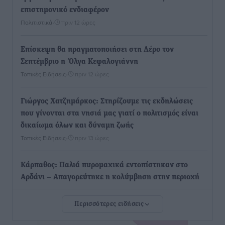
επιστημονικό ενδιαφέρον
Πολιτιστικά
•
πριν 12 ώρες
Επίσκεψη θα πραγματοποιήσει στη Λέρο τον
Σεπτέμβριο η Όλγα Κεφαλογιάννη
Τοπικές Ειδήσεις
•
πριν 12 ώρες
Γιώργος Χατζημάρκος: Στηρίζουμε τις εκδηλώσεις
που γίνονται στα νησιά μας γιατί ο πολιτισμός είναι
δικαίωμα όλων και δύναμη ζωής
Τοπικές Ειδήσεις
•
πριν 13 ώρες
Κάρπαθος: Παλιά πυρομαχικά εντοπίστηκαν στο
Αρδάνι – Απαγορεύτηκε η κολύμβηση στην περιοχή
Τοπικές Ειδήσεις
•
πριν 13 ώρες
Περισσότερες ειδήσεις
Τουρνάς για φωτιές: «Κανένα περιθώριο