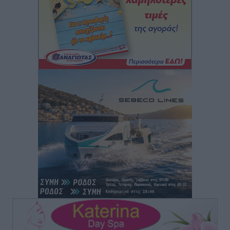
Τοπικές Ειδήσεις
•
πριν 3 ώρες
Δεύτερη πηγή εισοδήματος για τους επαγγελματίες
ψαράδες ο αλιευτικός τουρισμός
Ειδήσεις
•
πριν 3 ώρες
Μαρία Εκμεκτσίογλου: Η πίστη μου είναι το
μεγαλύτερο στήριγμα μου – Το προσκύνημα στην ιερά
Μονή Πανορμίτη
Τοπικές Ειδήσεις
•
πριν 3 ώρες
Ακαθάριστα οικόπεδα: Τι γίνεται όταν ο ιδιοκτήτης
δεν τα καθαρίσει – Πώς κινούνται δήμοι και ΠΣ,
ποιος πληρώνει τον λογαριασμό
Τοπικές Ειδήσεις
•
πριν 3 ώρες
Πού κινούνται οι κρατήσεις last minute σε Ελλάδα
από Γερμανούς