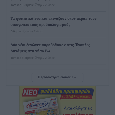
Τοπικές Ειδήσεις
•
πριν 2 ώρες
Τα φοιτητικά ενοίκια «τινάζουν στον αέρα» τους
οικογενειακούς προϋπολογισμούς
Ειδήσεις
•
πριν 2 ώρες
Δύο νέοι ξενώνες παραδόθηκαν στις Ένοπλες
Δυνάμεις στη νήσο Ρω
Τοπικές Ειδήσεις
•
πριν 2 ώρες
Συνεχίζεται η έξοδος του Αυγούστου – Πάνω από
Περισσότερες ειδήσεις
34.000 αναχωρούν σήμερα μόνο από τον Πειραιά
Ειδήσεις
•
πριν 3 ώρες
Μόνιμες θέσεις στους παιδικούς σταθμούς: Οι
προϋποθέσεις, η 24μηνη εμπειρία και οι προθεσμίες
για τους δήμους