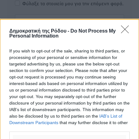
Φύλαξε τα στοιχεία μου για την επόμενη φορά.
Δημοκρατική της Ρόδου -
Do Not Process My
Personal Information
If you wish to opt-out of the sale, sharing to third parties, or
processing of your personal or sensitive information for
targeted advertising by us, please use the below opt-out
section to confirm your selection. Please note that after your
opt-out request is processed you may continue seeing
interest-based ads based on personal information utilized by
us or personal information disclosed to third parties prior to
your opt-out. You may separately opt-out of the further
disclosure of your personal information by third parties on the
IAB’s list of downstream participants. This information may
Υπενθύμιση:
also be disclosed by us to third parties on the
IAB’s List of
Downstream Participants
that may further disclose it to other
third parties.
Για την μερική αναπαραγωγή της είδησης από άλλες
ιστοσελίδες είναι απαραίτητη η χρήση του παρακάτω