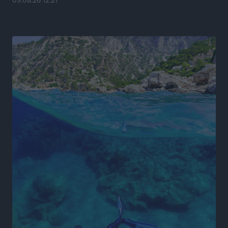
09.08.26 12:21
Η Ροδιακή Επαυλη περιμένει ακόμα να βρεθεί κάποιος
να την αναλάβει
Δημο-Κρίσεις
•
πριν 4 ώρες
Ενας υπουργός που έρχεται στη Ρόδο με λύσεις και
όχι με υποσχέσεις
Δημο-Κρίσεις
•
πριν 5 ώρες
Ροδάκινα: 9 οφέλη στην υγεία του ανθρώπου
Τοπικές Ειδήσεις
•
πριν 5 ώρες
Καιρός «hot – dry – windy» τις επόμενες 48 ώρες στη
χώρα
Ειδήσεις
•
πριν 17 ώρες
Δύο σχολεία της Λέρου αλλάζουν όψη με δωρεά