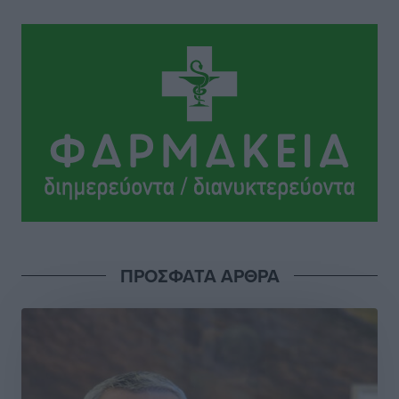
Συνεντεύξεις
•
πριν 4 ώρες
Μιχάλης Χουρδάκης: «Η χώρα χρειάζεται μια
αξιόπιστη εναλλακτική κυβερνητική πρόταση»
Συνεντεύξεις
•
πριν 4 ώρες
Σεβ. Μητροπολίτης Ρόδου κ. Κύριλλος: «Ο Αύγουστος
είναι ο μήνας της Παναγίας και η Θεία Λειτουργία η
καρδιά της ζωής της Εκκλησίας»
Συνεντεύξεις
•
πριν 4 ώρες
Πρέσβης της Βραζιλίας: «Η Ελλάδα και η Βραζιλία
ΠΡΟΣΦΑΤΑ ΑΡΘΡΑ
έχουν τεράστιες ευκαιρίες συνεργασίας – Η Ρόδος
μπορεί να διαδραματίσει σημαντικό ρόλο»
Συνεντεύξεις
•
πριν 4 ώρες
Τσαμπίκα Διαμαντή: Η Ρόδος δεν μπορεί να σχεδιάζει
το μέλλον της μέσα στην αβεβαιότητα