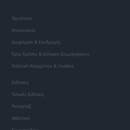
Γ’ Εθνική Κατηγορία: Οι ημερομηνίες των
αγωνιστικών της κανονικής περιόδου
Αθλητικά
•
πριν 24 ώρες
Ταυτότητα
Επικοινωνία
Διαφήμιση & Συνδρομές
Όροι Χρήσης & Δήλωση Συμμόρφωσης
Πολιτική Απορρήτου & Cookies
Ειδήσεις
Τοπικές Ειδήσεις
Ρεπορτάζ
Αθλητικά
Συνεντεύξεις