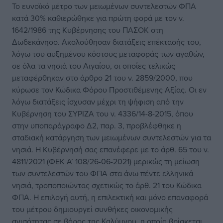
Το ευνοϊκό μέτρο των μειωμένων συντελεστών ΦΠΑ
κατά 30% καθιερώθηκε για πρώτη φορά με τον ν.
1642/1986 της Κυβέρνησης του ΠΑΣΟΚ στη
Δωδεκάνησο. Ακολούθησαν διατάξεις επέκτασής του,
λόγω του αυξημένου κόστους μεταφοράς των αγαθών,
σε όλα τα νησιά του Αιγαίου, οι οποίες τελικώς
μεταφέρθηκαν στο άρθρο 21 του ν. 2859/2000, που
κύρωσε τον Κώδικα Φόρου Προστιθέμενης Αξίας. Οι εν
λόγω διατάξεις ίσχυσαν μέχρι τη ψήφιση από την
Κυβέρνηση του ΣΥΡΙΖΑ του ν. 4336/14-8-2015, όπου
στην υποπαράγραφο Δ2, παρ. 3, προβλέφθηκε η
σταδιακή κατάργηση των μειωμένων συντελεστών για τα
νησιά. Η Κυβέρνησή σας επανέφερε με το άρθ. 65 του ν.
4811/2021 (ΦΕΚ Α’ 108/26-06-2021) μερικώς τη μείωση
των συντελεστών του ΦΠΑ στα άνω πέντε ελληνικά
νησιά, τροποποιώντας σχετικώς το άρθ. 21 του Κώδικα
ΦΠΑ. Η επιλογή αυτή, η επιλεκτική και μόνο επαναφορά
του μέτρου δημιουργεί συνθήκες οικονομικής
ανισότητας σε βάρος της Καλύμνου, η οποία βρίσκεται