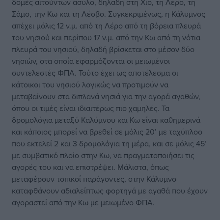
δομές αιτούντων άσυλο, δηλαδή στη Χίο, τη Λέρο, τη
Σάμο, την Κω και τη Λέσβο. Συγκεκριμένως, η Κάλυμνος
απέχει μόλις 12 ν.μ. από τη Λέρο από τη βόρεια πλευρά
του νησιού και περίπου 17 ν.μ. από την Κω από τη νότια
πλευρά του νησιού, δηλαδή βρίσκεται στο μέσον δύο
νησιών, στα οποία εφαρμόζονται οι μειωμένοι
συντελεστές ΦΠΑ. Τούτο έχει ως αποτέλεσμα οι
κάτοικοι του νησιού λογικώς να προτιμούν να
μεταβαίνουν στα διπλανά νησιά για την αγορά αγαθών,
όπου οι τιμές είναι ιδιαιτέρως πιο χαμηλές. Τα
δρομολόγια μεταξύ Καλύμνου και Κω είναι καθημερινά
και κάποιος μπορεί να βρεθεί σε μόλις 20’ με ταχύπλοο
που εκτελεί 2 και 3 δρομολόγια τη μέρα, και σε μόλις 45’
με συμβατικό πλοίο στην Κω, να πραγματοποιήσει τις
αγορές του και να επιστρέψει. Μάλιστα, όπως
μεταφέρουν τοπικοί παράγοντες, στην Κάλυμνο
καταφθάνουν αδιαλείπτως φορτηγά με αγαθά που έχουν
αγοραστεί από την Κω με μειωμένο ΦΠΑ.