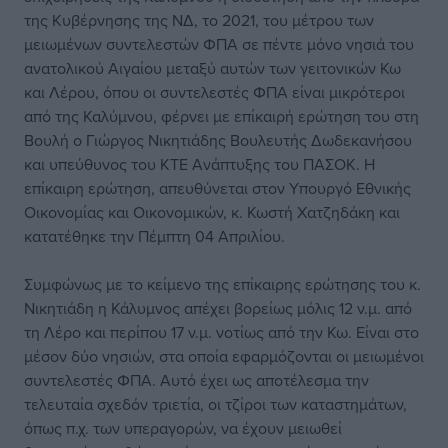
της Κυβέρνησης της ΝΔ, το 2021, του μέτρου των
μειωμένων συντελεστών ΦΠΑ σε πέντε μόνο νησιά του
ανατολικού Αιγαίου μεταξύ αυτών των γειτονικών Κω
και Λέρου, όπου οι συντελεστές ΦΠΑ είναι μικρότεροι
από της Καλύμνου, φέρνει με επίκαιρή ερώτηση του στη
Βουλή ο Γιώργος Νικητιάδης Βουλευτής Δωδεκανήσου
και υπεύθυνος του ΚΤΕ Ανάπτυξης του ΠΑΣΟΚ. Η
επίκαιρη ερώτηση, απευθύνεται στον Υπουργό Εθνικής
Οικονομίας και Οικονομικών, κ. Κωστή Χατζηδάκη και
κατατέθηκε την Πέμπτη 04 Απριλίου.
Συμφώνως με το κείμενο της επίκαιρης ερώτησης του κ.
Νικητιάδη η Κάλυμνος απέχει βορείως μόλις 12 ν.μ. από
τη Λέρο και περίπου 17 ν.μ. νοτίως από την Κω. Είναι στο
μέσον δύο νησιών, στα οποία εφαρμόζονται οι μειωμένοι
συντελεστές ΦΠΑ. Αυτό έχει ως αποτέλεσμα την
τελευταία σχεδόν τριετία, οι τζίροι των καταστημάτων,
όπως π.χ. των υπεραγορών, να έχουν μειωθεί