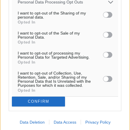
Personal Data Processing Opt Outs
παρεχόμενου συνδέσμου παραπομπής προς το άρθρο
της Δημοκρατικής.
I want to opt-out of the Sharing of my
personal data.
Opted In
I want to opt-out of the Sale of my
Personal Data.
Opted In
o καιρός τώρα:
I want to opt-out of processing my
Personal Data for Targeted Advertising.
30
°
Opted In
αίθριος καιρός
I want to opt-out of Collection, Use,
59
%
Retention, Sale, and/or Sharing of my
8
km/h
Personal Data that Is Unrelated with the
Purposes for which it was collected.
ΒΔ
Opted In
30
32
°/
°
06:19
CONFIRM
20:05
πρόγνωση:
32
Data Deletion
Data Access
Privacy Policy
°
ΔΕ