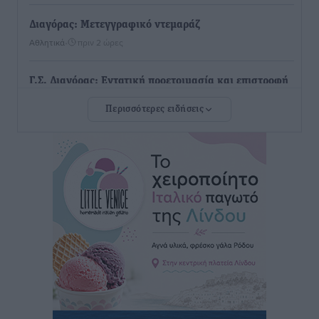
Διαγόρας: Μετεγγραφικό ντεμαράζ
Αθλητικά
•
πριν 2 ώρες
Γ.Σ. Διαγόρας: Εντατική προετοιμασία και επιστροφή
Ρίζου στις Ακαδημίες
Περισσότερες ειδήσεις
Αθλητικά
•
πριν 2 ώρες
Εθνική Ανδρών: Ραντεβού στο Telekom Center Athens
Αθλητικά
•
πριν 2 ώρες
ΕΠΟ: Απέσυρε τη στήριξή της στην υποψηφιότητα
του Ινφαντίνο
Αθλητικά
•
πριν 2 ώρες
Φοίβος Κω: Το «ευχαριστώ» για το 9ο Kos 3X3
Basketball Festival
Αθλητικά
•
πριν 2 ώρες