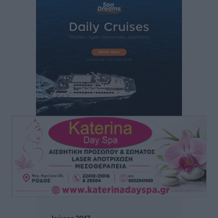
6ο Kalymnos 3X3: Ολοκληρώθηκε με μεγάλη επιτυχία,
νικητές οι VAR!
Αθλητικά
•
πριν 2 ώρες
Νέα αεροσκάφη, drones, δασοκομάντος: Τι έχει
αλλάξει στην Πολιτική Προστασί
Ειδήσεις
•
πριν 3 ώρες
Άδωνις Γεωργιάδης στον RV: “Στο υπουργείο
εξετάζουμε την θεσμοθέτηση τρίτης κατηγορίας
κινήτρων, ειδικά για τα νοσοκομεία στα νησιά”
Τοπικές Ειδήσεις
•
πριν 3 ώρες
Θετικό κλίμα και κοινό όραμα για την ανάδειξη της
ιστορίας της Ρόδου στο Αεροδρόμιο «Διαγόρας»
Τοπικές Ειδήσεις
•
πριν 3 ώρες