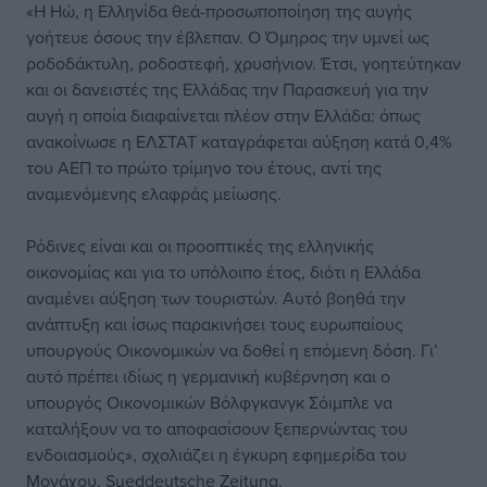
«Η Ηώ, η Ελληνίδα θεά-προσωποποίηση της αυγής
γοήτευε όσους την έβλεπαν. Ο Όμηρος την υμνεί ως
ροδοδάκτυλη, ροδοστεφή, χρυσήνιον. Έτσι, γοητεύτηκαν
και οι δανειστές της Ελλάδας την Παρασκευή για την
αυγή η οποία διαφαίνεται πλέον στην Ελλάδα: όπως
ανακοίνωσε η ΕΛΣΤΑΤ καταγράφεται αύξηση κατά 0,4%
του ΑΕΠ το πρώτο τρίμηνο του έτους, αντί της
αναμενόμενης ελαφράς μείωσης.
Ρόδινες είναι και οι προοπτικές της ελληνικής
οικονομίας και για το υπόλοιπο έτος, διότι η Ελλάδα
αναμένει αύξηση των τουριστών. Αυτό βοηθά την
ανάπτυξη και ίσως παρακινήσει τους ευρωπαίους
υπουργούς Οικονομικών να δοθεί η επόμενη δόση. Γι’
αυτό πρέπει ιδίως η γερμανική κυβέρνηση και ο
υπουργός Οικονομικών Βόλφγκανγκ Σόιμπλε να
καταλήξουν να το αποφασίσουν ξεπερνώντας του
ενδοιασμούς», σχολιάζει η έγκυρη εφημερίδα του
Μονάχου, Sueddeutsche Zeitung.