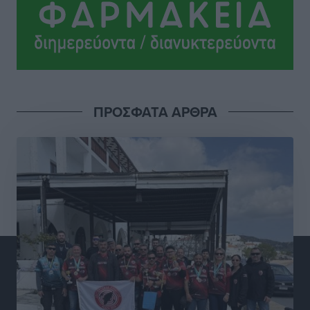
Τοπικές Ειδήσεις
•
πριν 4 ώρες
Έρευνα ΕΟΤ: Οι Ευρωπαίοι ταξιδιώτες «ψηφίζουν»
Ελλάδα
Ειδήσεις
•
πριν 4 ώρες
ΠΡΟΣΦΑΤΑ ΑΡΘΡΑ
Άκυρες οι εγκύκλιοι που δεν αναρτώνται,
υποχρεωτική η δημοσίευσή τους από την 1η
Οκτωβρίου
Ειδήσεις
•
πριν 4 ώρες
Καύσιμα: «Καίνε» οι τιμές και στα νησιά μας – Γιατί
δεν πέφτουν και πότε μπορεί να έρθει αποκλιμάκωση
Τοπικές Ειδήσεις
•
πριν 4 ώρες
Πάνω από 1.500 έλεγχοι με drones σε 300 παραλίες
κατά της αυθαίρετης κατάληψης του αιγιαλού – Τα