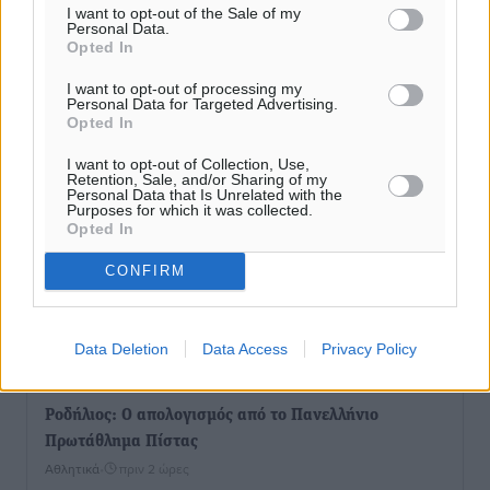
I want to opt-out of the Sale of my
Συνελήφθη 37χρονη στη Ρόδο γιατί είχε αφήσει τα
Personal Data.
τρία ανήλικα παιδιά της χωρίς επιτήρηση
Opted In
Τοπικές Ειδήσεις
•
πριν 43 λεπτά
I want to opt-out of processing my
Personal Data for Targeted Advertising.
Opted In
Σταυρός Καλυθιών: Απέκτησε την Φωτεινή Πιζάνια
Αθλητικά
•
πριν 1 ώρα
I want to opt-out of Collection, Use,
Retention, Sale, and/or Sharing of my
Personal Data that Is Unrelated with the
Purposes for which it was collected.
Το Yucatan Show έρχεται στη Ρόδο με τον Frankie
Opted In
Lluc
Πολιτιστικά
•
πριν 2 ώρες
CONFIRM
Σι Τζέι Χάρις: «Να πανηγυρίσουμε πολλές νίκες μαζί»
Data Deletion
Data Access
Privacy Policy
Αθλητικά
•
πριν 2 ώρες
Ροδήλιος: Ο απολογισμός από το Πανελλήνιο
Πρωτάθλημα Πίστας
Αθλητικά
•
πριν 2 ώρες