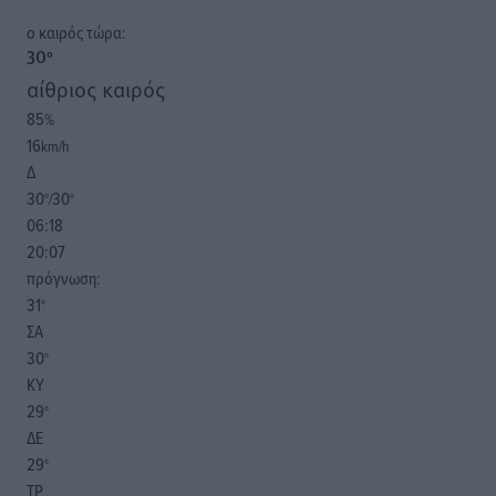
o καιρός τώρα:
30
°
αίθριος καιρός
85
%
16
km/h
Δ
30
30
°/
°
06:18
20:07
πρόγνωση:
31
°
ΣΑ
30
°
ΚΥ
29
°
ΔΕ
29
°
ΤΡ