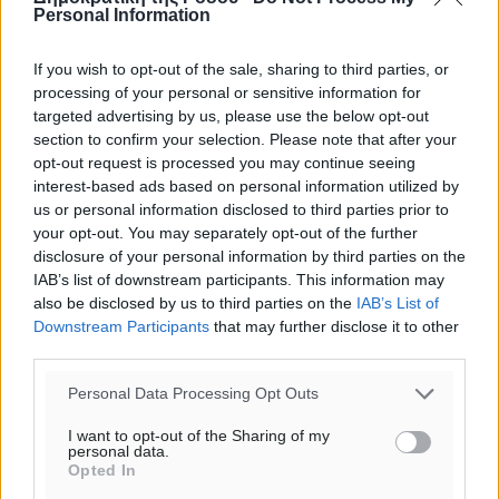
Personal Information
If you wish to opt-out of the sale, sharing to third parties, or
processing of your personal or sensitive information for
targeted advertising by us, please use the below opt-out
section to confirm your selection. Please note that after your
opt-out request is processed you may continue seeing
interest-based ads based on personal information utilized by
us or personal information disclosed to third parties prior to
your opt-out. You may separately opt-out of the further
disclosure of your personal information by third parties on the
IAB’s list of downstream participants. This information may
also be disclosed by us to third parties on the
IAB’s List of
Downstream Participants
that may further disclose it to other
third parties.
Ροή ειδήσεων
Personal Data Processing Opt Outs
ΣΚΟΕ: Σαββατοκύριακο με αγώνες από τον Σ.Σ. Ρόδου
I want to opt-out of the Sharing of my
personal data.
Αθλητικά
•
πριν 30 λεπτά
Opted In