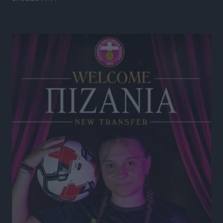
Γονικές παροχές: Οι παγίδες στις μεταφορές
χρημάτων που μπορεί να κοστίσουν σε φόρο
Ειδήσεις
•
πριν 6 ώρες
Η επόμενη παγκόσμια δύναμη στα υδροπλάνα μπορεί
να είναι η Ελλάδα
Ειδήσεις
•
πριν 6 ώρες
Στη Σύμη η Φαίη Σκορδά επισκέφθηκε την Ιερά Μονή
του Πανορμίτη
Τοπικές Ειδήσεις
•
πριν 6 ώρες
Σερβία: Ανακάμπτουν οι τουριστικές ροές προς την
Ελλάδα
Ειδήσεις
•
πριν 6 ώρες
Διακοπές στην Κάρπαθο για τον Γιώργο Γεραπετρίτη