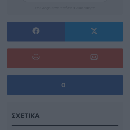
Στο Google News πατήστε ★ Ακολουθήστε
0
ΣΧΕΤΙΚΆ