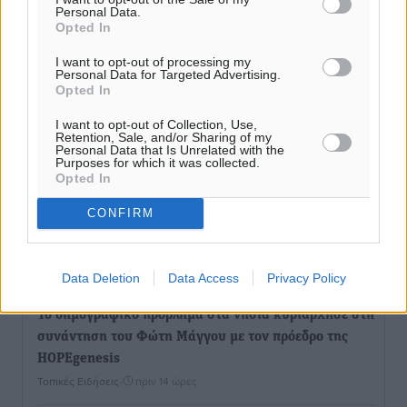
Personal Data.
Ο.Φ. Ιστρίου: Καρέ ανανεώσεων σε άξονα και
Opted In
μετόπισθεν
Αθλητικά
•
πριν 13 ώρες
I want to opt-out of processing my
Personal Data for Targeted Advertising.
Opted In
Επικός Εργκίν Αταμάν στη Σύμη: Έσπασε πιάτα μέχρι
I want to opt-out of Collection, Use,
και στο κεφάλι του σε εστιατόριο ακούγοντας Άννα
Retention, Sale, and/or Sharing of my
Personal Data that Is Unrelated with the
Βίσση
Purposes for which it was collected.
Τοπικές Ειδήσεις
•
πριν 13 ώρες
Opted In
CONFIRM
Στο Επιμελητήριο Δωδεκανήσου σήμερα ο Πρέσβης
της Βραζιλίας Laudemar Aguiar
Τοπικές Ειδήσεις
•
πριν 14 ώρες
Data Deletion
Data Access
Privacy Policy
To δημογραφικό πρόβλημα στα νησιά κυριάρχησε στη
συνάντηση του Φώτη Μάγγου με τον πρόεδρο της
HOPEgenesis
Τοπικές Ειδήσεις
•
πριν 14 ώρες