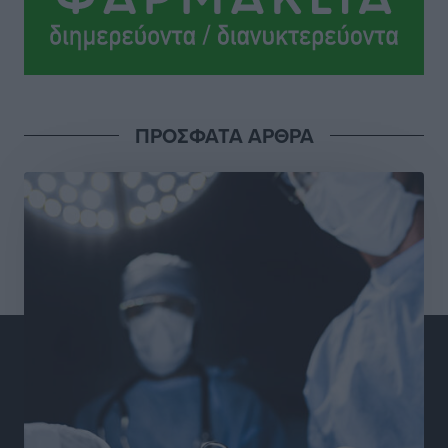
Ανατροπές στη Δημοτική Επιτροπή Ρόδου μετά την
ανεξαρτητοποίηση του Μιχαήλ Κορδίνα
Τοπικές Ειδήσεις
•
πριν 15 ώρες
Απόλλωνας Καλυθιών: Πιστός στρατιώτης του ο
ΠΡΟΣΦΑΤΑ ΑΡΘΡΑ
Σουηδός του!
Αθλητικά
•
πριν 15 ώρες
Χατζηβασιλείου: Προτεραιότητα της ΕΕ η προστασία
των εξωτερικών συνόρων
Ειδήσεις
•
πριν 16 ώρες
Κάρπαθος: Το πιο υποτιμημένο νησί είναι ένας
κρυφός παράδεισος στα Δωδεκάνησα
Τοπικές Ειδήσεις
•
πριν 16 ώρες
Ο Λαμπρος Φισφής στη Ρόδο στις 21 Σεπτεμβρίου