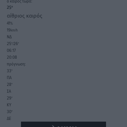
o καιρός τώρα:
25
°
αίθριος καιρός
41
%
19
km/h
ΝΔ
25
26
°/
°
06:17
20:08
πρόγνωση:
33
°
ΠΑ
28
°
ΣΑ
29
°
ΚΥ
30
°
ΔΕ