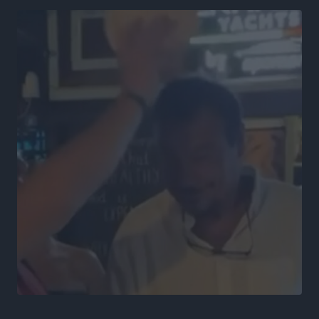
Α.Ο. Σταματίου: Τέλος ο Γιάννης Τσέρκης
Αθλητικά
•
πριν 18 ώρες
Η Aegean Regatta ανοίγει πανιά για 25η φορά στο
Βόρειοανατολικό Αιγαίο
Αθλητικά
•
πριν 18 ώρες
Στήριξη των πυροπλήκτων από την Ένωση Εταιρειών
Διαχείρισης Απαιτήσεων από Δάνεια και Πιστώσεις
Ειδήσεις
•
πριν 19 ώρες
Μαραθώνιος Ρόδου: Συνεχίζεται μέχρι το 2030 η
άκρως επιτυχημένη συνεργασία με την TUI
Αθλητικά
•
πριν 19 ώρες
ΔΕΥΑΡ: Εργασίες για την επισκευή βλάβης στην