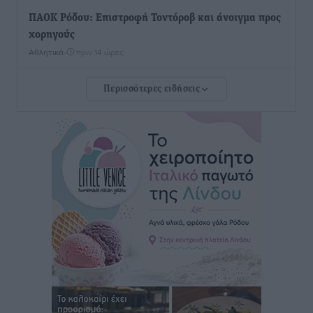
ΠΑΟΚ Ρόδου: Επιστροφή Τοντόροβ και άνοιγμα προς
χορηγούς
Αθλητικά
•
πριν 14 ώρες
Περισσότερες ειδήσεις
Rhodes Beyond Summer – Εκεί που το καλοκαίρι
είναι μόνο η αρχή
Τοπικές Ειδήσεις
•
πριν 14 ώρες
Κικίλιας: Μειώθηκαν κατά 34% οι μεταναστευτικές
ροές στα θαλάσσια σύνορα
Ειδήσεις
•
πριν 14 ώρες
Κως: Γερμανός τουρίστας κέρδισε αποζημίωση 900
ευρώ επειδή δεν βρήκε ξαπλώστρες στις
οικογενειακές διακοπές του
Τοπικές Ειδήσεις
•
πριν 14 ώρες