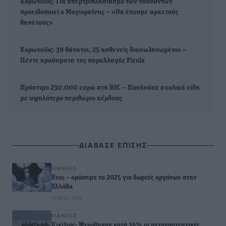
Κορωνοϊός: Για υπερτριπλασιασμό των νοσούντων
προειδοποιεί ο Μαγιορκίνης – «Θα έχουμε αρκετούς
θανάτους»
Κορωνοϊός: 39 θάνατοι, 25 ασθενείς διασωληνωμένοι –
Πέντε κρούσματα της παραλλαγής Pirola
Πρόστιμο 230.000 ευρώ στη BIC – Πουλούσε σχολικά είδη
με υψηλότερο περιθώριο κέρδους
ΔΙΑΒΑΣΕ ΕΠΙΣΗΣ
ΕΙΔΉΣΕΙΣ
Έτος – ορόσημο το 2025 για δωρεές οργάνων στην
Ελλάδα
05.08.26 · 19:04
ΕΙΔΉΣΕΙΣ
Κικίλιας: Μειώθηκαν κατά 34% οι μεταναστευτικές