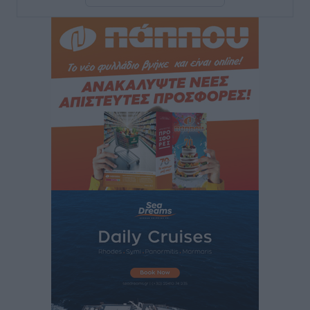
Στον Άγιο Νικόλαο Χάλκης ανοίγει ξανά το
ανανεωμένο εκκλησιαστικό μουσείο από τη Λέσχη
Lions Χάλκης
Τοπικές Ειδήσεις
•
πριν 50 λεπτά
Ρόδος: «Βουλιάζει» από τουρίστες – Πάνω από 1 εκατ.
επιβάτες και 55 κρουαζιερόπλοια
Τοπικές Ειδήσεις
•
πριν 1 ώρα
Γ’ Εθνική Κατηγορία: Οι ημερομηνίες των
αγωνιστικών της κανονικής περιόδου
Αθλητικά
•
πριν 6 ώρες
Συνελήφθησαν δύο άτομα στην Κάρπαθο για άγρα
πελατών
Τοπικές Ειδήσεις
•
πριν 7 ώρες