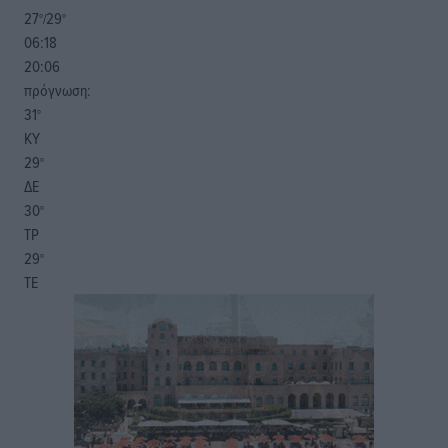
27
29
°/
°
06:18
20:06
πρόγνωση:
31
°
ΚΥ
29
°
ΔΕ
30
°
ΤΡ
29
°
ΤΕ