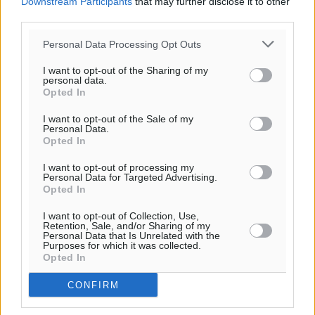
Downstream Participants
that may further disclose it to other
third parties.
Personal Data Processing Opt Outs
I want to opt-out of the Sharing of my
personal data.
Opted In
Ροή ειδήσεων
I want to opt-out of the Sale of my
Personal Data.
Opted In
Δύο σχολεία της Λέρου αλλάζουν όψη με δωρεά
I want to opt-out of processing my
αγάπης για τα παιδιά
Personal Data for Targeted Advertising.
Opted In
Τοπικές Ειδήσεις
•
πριν 7 λεπτά
I want to opt-out of Collection, Use,
Retention, Sale, and/or Sharing of my
Τουρισμός: Με θετικό πρόσημο έως τώρα η χρονιά,
Personal Data that Is Unrelated with the
Purposes for which it was collected.
παρά τα σκαμπανεβάσματα
Opted In
Ειδήσεις
•
πριν 15 λεπτά
CONFIRM
Χαρ. Ναβροζίδης στον RV «Σε τρία χρόνια θα είμαστε