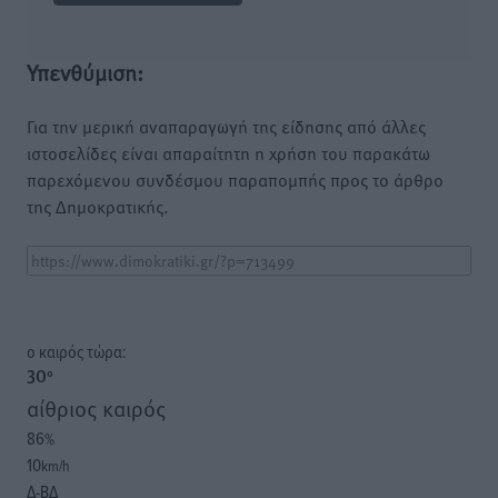
Υπενθύμιση:
Για την μερική αναπαραγωγή της είδησης από άλλες
ιστοσελίδες είναι απαραίτητη η χρήση του παρακάτω
παρεχόμενου συνδέσμου παραπομπής προς το άρθρο
της Δημοκρατικής.
o καιρός τώρα:
30
°
αίθριος καιρός
86
%
10
km/h
Δ-ΒΔ