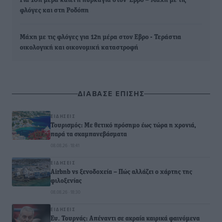
Για 10η μέρα καίει η πυρκαγιά στον Έβρο – Μάχη με τις
φλόγες και στη Ροδόπη
Μάχη με τις φλόγες για 12η μέρα στον Εβρο - Τεράστια
οικολογική και οικονομική καταστροφή
ΔΙΑΒΑΣΕ ΕΠΙΣΗΣ
ΕΙΔΉΣΕΙΣ
Τουρισμός: Με θετικό πρόσημο έως τώρα η χρονιά,
παρά τα σκαμπανεβάσματα
08.08.26 · 18:41
ΕΙΔΉΣΕΙΣ
Airbnb vs ξενοδοχεία – Πώς αλλάζει ο χάρτης της
φιλοξενίας
08.08.26 · 18:30
ΕΙΔΉΣΕΙΣ
Ευ. Τουρνάς: Απέναντι σε ακραία καιρικά φαινόμενα