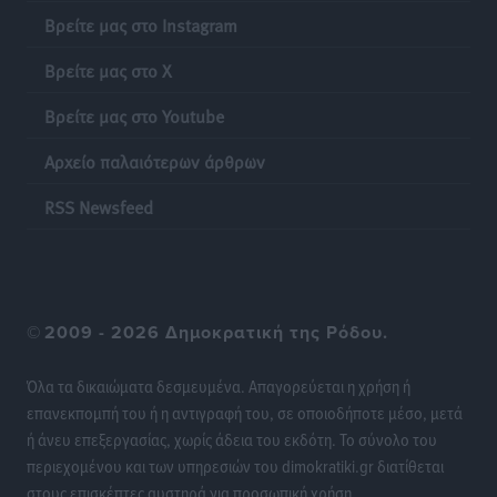
Βρείτε μας στο Instagram
Οι θαυματουργές Παναγίες της Δωδεκανήσου: Τα
προσωνύμια και οι θρύλοι
Βρείτε μας στο X
Ρεπορτάζ
•
πριν 11 ώρες
Βρείτε μας στο Youtube
Αρχείο παλαιότερων άρθρων
RSS Newsfeed
©
2009 - 2026 Δημοκρατική της Ρόδου.
Όλα τα δικαιώματα δεσμευμένα. Απαγορεύεται η χρήση ή
επανεκπομπή του ή η αντιγραφή του, σε οποιοδήποτε μέσο, μετά
ή άνευ επεξεργασίας, χωρίς άδεια του εκδότη. Το σύνολο του
περιεχομένου και των υπηρεσιών του dimokratiki.gr διατίθεται
στους επισκέπτες αυστηρά για προσωπική χρήση.