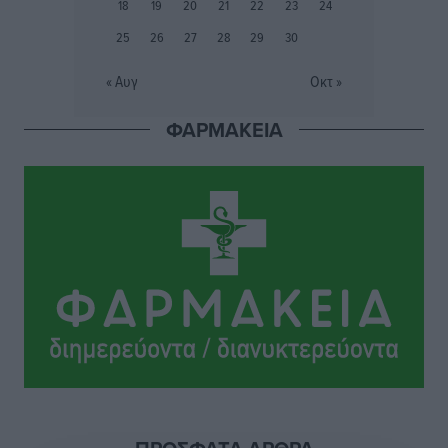
18
19
20
21
22
23
24
ΣΕΤΕ: Σημαντική θεσμική εξέλιξη η ΚΥΑ για το ΕΧΠ
25
26
27
28
29
30
για τον τουρισμό
Ειδήσεις
•
πριν 7 ώρες
« Αυγ
Οκτ »
ΦΑΡΜΑΚΕΙΑ
Γ. Χατζημάρκος: “Δύο μεγάλες δεσμεύσεις
Γεωργιάδη” – Κίνητρα για τους γιατρούς των νησιών
και συνεργασία Ρόδου με το Αττικόν για το
Ακτινοθεραπευτικό
Τοπικές Ειδήσεις
•
πριν 8 ώρες
Σούπερ μάρκετ: Διευρύνεται η εθνική πρωτοβουλία
για τις τιμές – Eρχονται νέες συμμετοχές εταιρειών
Ειδήσεις
•
πριν 8 ώρες
Συνελήφθησαν έξι άτομα για ηχορύπανση από
καταστήματα στο Νότιο Αιγαίο
Τοπικές Ειδήσεις
•
πριν 8 ώρες