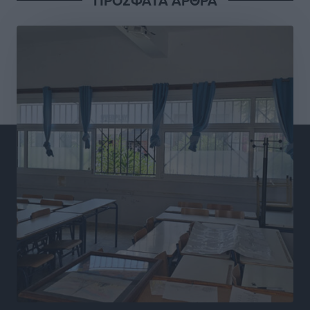
ΠΡΟΣΦΑΤΑ ΑΡΘΡΑ
15 Αυγούστου 2026: Πώς θα πληρωθούν όσοι
εργαστούν την αργία – Τι ισχύει για πενθήμερο,
εξαήμερο και άδειες
Ειδήσεις
•
πριν 8 ώρες
Πλούσιο πολιτιστικό πρόγραμμα τον Αύγουστο από
τον Δήμο Ρόδου
Πολιτιστικά
•
πριν 8 ώρες
Βασίλης Υψηλάντης: Ξεμπλοκάρει η έκδοση και
παραχώρηση οριστικών τίτλων κυριότητας για 224
εργατικές κατοικίες στη Ρόδο
Τοπικές Ειδήσεις
•
πριν 8 ώρες
ΣΕΓΑΣ: Πιστώθηκαν τα έξοδα μετακίνησης του
Πανελληνίου Πρωταθλήματος Κ20 στα σωματεία
Αθλητικά
•
πριν 8 ώρες