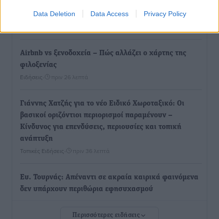
η πιο ψηφιακή Περιφέρεια της χώρας» Δημοπρατείται
Data Deletion
Data Access
Privacy Policy
το έργο ψηφιακού μετασχηματισμού
Τοπικές Ειδήσεις
•
πριν 20 λεπτά
Airbnb vs ξενοδοχεία – Πώς αλλάζει ο χάρτης της
φιλοξενίας
Ειδήσεις
•
πριν 26 λεπτά
Γιάννης Χατζής για το νέο Ειδικό Χωροταξικό: Οι
βασικοί οριζόντιοι περιορισμοί παραμένουν –
Κίνδυνος για επενδύσεις, περιουσίες και τοπική
ανάπτυξη
Τοπικές Ειδήσεις
•
πριν 36 λεπτά
Ευ. Τουρνάς: Απέναντι σε ακραία καιρικά φαινόμενα
δεν υπάρχουν περιθώρια εφησυχασμού
Ειδήσεις
•
πριν 42 λεπτά
Περισσότερες ειδήσεις