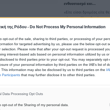
ενθουσιασμό και…
«Είτε είσαι δρομέας είτε θε
αύρα του Μαραθωνίου της
μεταδίδει…
ική της Ρόδου -
Do Not Process My Personal Information
«Aν είσαι νέος, στην Τήλο 
to opt-out of the sale, sharing to third parties, or processing of your per
ξεχασμένος στην άκρη του
formation for targeted advertising by us, please use the below opt-out s
r selection. Please note that after your opt-out request is processed y
Αιγαίου»
eing interest-based ads based on personal information utilized by us or
Το πανέμορφο νησί των
disclosed to third parties prior to your opt-out. You may separately opt-
Δωδεκανήσων συμπεριλή
losure of your personal information by third parties on the IAB’s list of
στο πρόγραμμα Youth Hori
. This information may also be disclosed by us to third parties on the
IA
μια δράση…
Participants
that may further disclose it to other third parties.
l Data Processing Opt Outs
ΙΑΒΑΣΕ ΕΠΙΣΗΣ
o opt-out of the Sharing of my personal data.