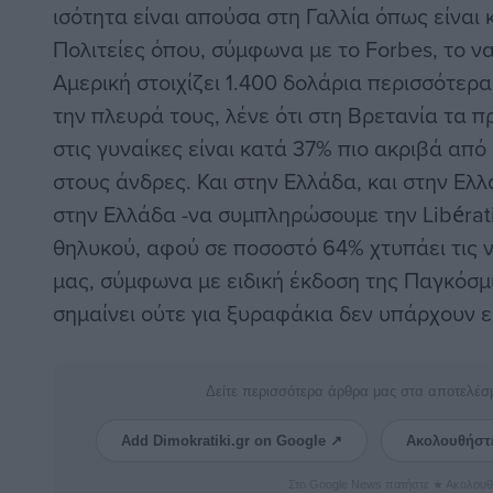
ισότητα είναι απούσα στη Γαλλία όπως είναι 
Πολιτείες όπου, σύμφωνα με το Forbes, το να
Αμερική στοιχίζει 1.400 δολάρια περισσότερα
την πλευρά τους, λένε ότι στη Βρετανία τα 
στις γυναίκες είναι κατά 37% πιο ακριβά απ
στους άνδρες. Και στην Ελλάδα, και στην Ελλ
στην Ελλάδα -να συμπληρώσουμε την Libérati
θηλυκού, αφού σε ποσοστό 64% χτυπάει τις 
μας, σύμφωνα με ειδική έκδοση της Παγκόσμ
σημαίνει ούτε για ξυραφάκια δεν υπάρχουν
Δείτε περισσότερα άρθρα μας στα αποτελέσ
Add Dimokratiki.gr on Google ↗
Ακολουθήστ
Στο Google News πατήστε ★ Ακολουθ