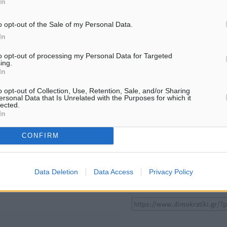
In
ΤΟΠΙΚΈΣ ΕΙΔΉΣΕΙΣ
ΤΟΠΙΚΈΣ ΕΙΔΉΣΕΙΣ
ΥΠΑΑΤ: 12,5 εκατ. ευρώ στις 13
«Γιατί οι Τούρκοι συρρέου
Περιφέρειες για μέτρα
ελληνικά νησιά»: Τουρκικ
o opt-out of the Sale of my Personal Data.
βιοασφάλειας
εφημερίδα εξηγεί τους λό
In
οι γείτονες προτιμούν τη
7.08.26 · 18:19
για διακοπές
to opt-out of processing my Personal Data for Targeted
07.08.26 · 17:55
ing.
In
o opt-out of Collection, Use, Retention, Sale, and/or Sharing
Υπενθύμιση:
ersonal Data that Is Unrelated with the Purposes for which it
lected.
In
Για την μερική αναπαραγωγ
ή. Η Δημοκρατική δεν υιοθετεί
είδησης από άλλες ιστοσελ
υμε όποια σχόλια θεωρούμε
CONFIRM
είναι απαραίτητη η χρήση 
οίηση. Χρήστες που δεν τηρούν
παρακάτω παρεχόμενου
συνδέσμου παραπομπής πρ
Data Deletion
Data Access
Privacy Policy
άρθρο της Δημοκρατικής.