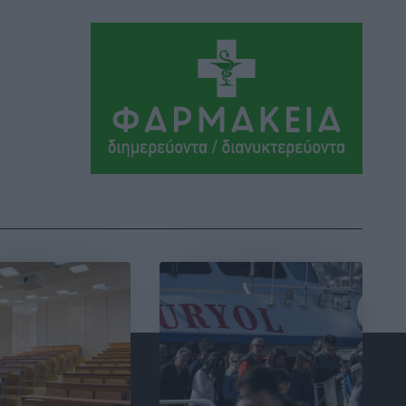
Αθλητικά
•
πριν 4 ώρες
Συνελήφθη 37χρονη στη Ρόδο γιατί
είχε αφήσει τα τρία ανήλικα παιδιά της
χωρίς επιτήρηση
Τοπικές Ειδήσεις
•
πριν 4 ώρες
Σταυρός Καλυθιών: Απέκτησε την
Φωτεινή Πιζάνια
Αθλητικά
•
πριν 5 ώρες
Το Yucatan Show έρχεται στη Ρόδο με
τον Frankie Lluc
Πολιτιστικά
•
πριν 5 ώρες
Σι Τζέι Χάρις: «Να πανηγυρίσουμε
πολλές νίκες μαζί»