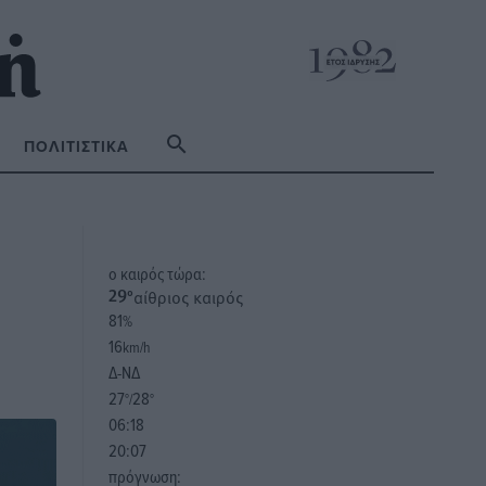
ΠΟΛΙΤΙΣΤΙΚΆ
o καιρός τώρα:
αίθριος καιρός
29
°
81
%
16
km/h
Δ-ΝΔ
27
28
°/
°
06:18
20:07
πρόγνωση: