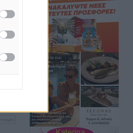
Τοπικές Ειδήσεις
•
πριν 1 ώρα
ν στα
ή
γους που
Iατρικός Σύλλογος Ροδου προς Α.
ν Ελλάδα
Γεωργιάδη: Στρατηγικές Προτάσεις για
την Ενίσχυση της Δημόσιας Υγείας στη
Νησιωτική Ελλάδα και στα
Νοσοκομεία της Γ΄ Ζώνης
Τοπικές Ειδήσεις
•
πριν 2 ώρες
ή της
Πάνθηρες: Ξεκίνησαν αισιόδοξοι για
ίδες
την παρθενική “πτήση” τους
του
Αθλητικά
•
πριν 2 ώρες
ος το
Άρης Αρχαγγέλου: Στο πλευρό του
άτυχου Ιάκωβου Θωμά
Αθλητικά
•
πριν 2 ώρες