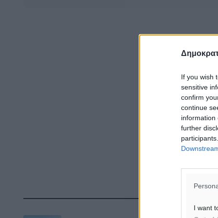
Δημοκρατ
If you wish 
sensitive in
confirm you
continue se
information 
further disc
participants
Downstream 
Persona
Δ
I want t