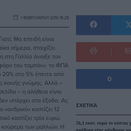
1 ΦΕΒΡΟΥΑΡΊΟΥ 2016 18:29
ιατί; Μα επειδή είναι
ίκα σήμερα, στοιχίζει
η στη Γαλλία άνοιξε τον
φόρο του ταμπόν»: το ΦΠΑ
ο 20% στο 5% έπειτα από
0
ης κοινής γνώμης. Αλλά –
σελίδα – η αλήθεια είναι
δεν υπάρχει στα έξοδα. Ας
ΣΧΕΤΙΚΆ
ο «ανδρικό» κοστίζει 12
τικό κοστίζει τρία ευρώ
74,1 εκατ. ευρώ το κόστος 
το κούρεμα των μαλλιών. Η
ανάθεση νέας σύμβασης γι