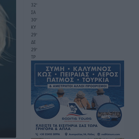
32
°
ΣΑ
30
°
ΚΥ
29
°
ΔΕ
29
°
ΤΡ