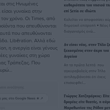
και στις Ηνωμένες
καθαριότητα του νησιού τη
 είσαι γυναίκα στην
επί 5ετία σε ιδιώτη
 τον χρόνο. Οι Times, από
ΚαλεΙται να αποφασίσει αύ
προϊόντα που απευθύνονται
δημοτική επιτροπή • Νέος 
διαγωνισμός ενώ…
ό αυτά που απευθύνονται
άδα. Libération. Αλλά εδώ
Aν είσαι νέος, στην Τήλο ζε
on, η ανεργία είναι γένους
ξεχασμένος στην άκρη του
νέες γυναίκες στη χώρα
Αιγαίου
ιας Τράπεζας. Που
Απ τα πρώτα λεπτά που
 ευρώ…
αγκυροβολείς στην Τήλο
αντιλαμβάνεσαι ότι έχεις
επισκεφθεί…
ματα αναζήτησης
Γιώργος Χατζημάρκος: Είτε
ε μας στο Google News ★ ↗
δρομέας είτε θεατής, η αύρ
Μαραθωνίου της Ρόδου μετ
ήστε