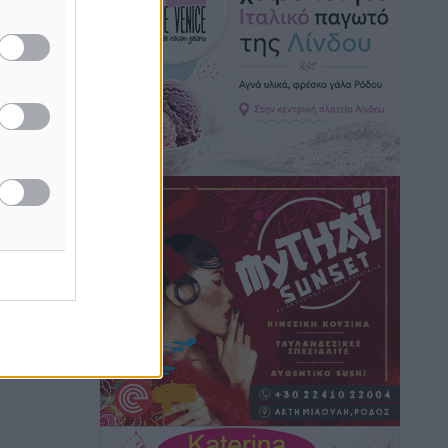
Καιρός: Επιμένουν οι υψηλές
θερμοκρασίες – Ισχυρά μελτέμια έως 9
μποφόρ, σε «Red Code» 6 περιοχές
Τοπικές Ειδήσεις
•
πριν 4 ώρες
Τα φοιτητικά ενοίκια «τινάζουν στον
αέρα» τους οικογενειακούς
προϋπολογισμούς
Ειδήσεις
•
πριν 4 ώρες
Δύο νέοι ξενώνες παραδόθηκαν στις
Ένοπλες Δυνάμεις στη νήσο Ρω
Τοπικές Ειδήσεις
•
πριν 4 ώρες
Συνεχίζεται η έξοδος του Αυγούστου –
Πάνω από 34.000 αναχωρούν σήμερα
μόνο από τον Πειραιά