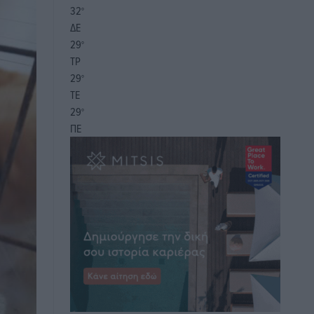
32
°
ΔΕ
29
°
ΤΡ
29
°
ΤΕ
29
°
ΠΕ