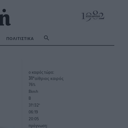
ΠΟΛΙΤΙΣΤΙΚΆ
o καιρός τώρα:
αίθριος καιρός
31
°
76
%
8
km/h
Β
31
32
°/
°
06:19
20:05
πρόγνωση: