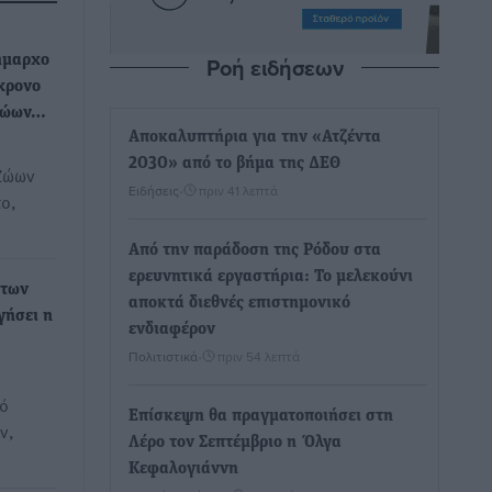
Ροή ειδήσεων
ήμαρχο
χρονο
 Ζώων…
Αποκαλυπτήρια για την «Ατζέντα
2030» από το βήμα της ΔΕΘ
Ζώων
Ειδήσεις
•
πριν 41 λεπτά
ο,
Από την παράδοση της Ρόδου στα
ερευνητικά εργαστήρια: Το μελεκούνι
οτων
αποκτά διεθνές επιστημονικό
γήσει η
ενδιαφέρον
Πολιτιστικά
•
πριν 54 λεπτά
κό
Επίσκεψη θα πραγματοποιήσει στη
ν,
Λέρο τον Σεπτέμβριο η Όλγα
Κεφαλογιάννη