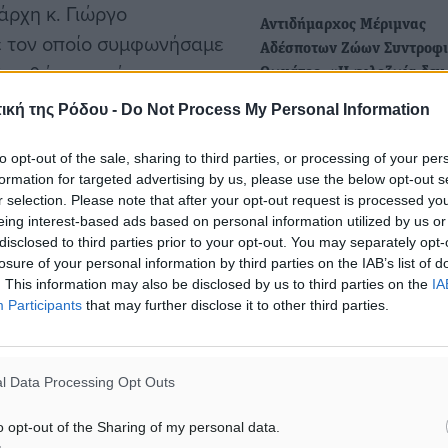
άρχη κ. Γιώργο
Αντιδήμαρχος Μέριμνας
ε τον οποίο συμφωνήσαμε
Αδέσποτων Ζώων Συντροφι
διορθώσουμε όποιες
Θωμάτος: «Η φιλοζωία δεν
προσφέρεται για πολιτικά
ική της Ρόδου -
Do Not Process My Personal Information
παιχνίδια»
Τον τελευταίο καιρό, γινόμ
ην πρόσφατη συνεδρίαση
to opt-out of the sale, sharing to third parties, or processing of your per
μάρτυρες μιας συντονισμέ
formation for targeted advertising by us, please use the below opt-out s
υ ΑΠΕ αρχικής σύμβασης –
προσπάθειας σπίλωσης το
r selection. Please note that after your opt-out request is processed y
ασιών του έργου
eing interest-based ads based on personal information utilized by us or
της…
disclosed to third parties prior to your opt-out. You may separately opt-
εγκαταστάσεων του
losure of your personal information by third parties on the IAB’s list of
ου Ρόδου») –το οποίο και
Ο Δήμος Ρόδου ιδρύει τμήμ
. This information may also be disclosed by us to third parties on the
IA
Participants
that may further disclose it to other third parties.
προστασίας αδέσποτων ζώ
συντροφιάς
Στην ίδρυση Τμήματος Προ
 ζώων συντροφιάς
l Data Processing Opt Outs
Αδέσποτων Ζώων Συντροφι
προχωρά ο Δήμος Ρόδου.
o opt-out of the Sharing of my personal data.
στειρώσεις των αδέσποτων