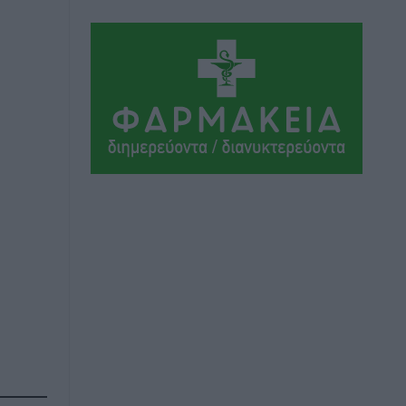
Τοπικές Ειδήσεις
•
πριν 5 ώρες
Ακαθάριστα οικόπεδα: Τι γίνεται όταν
ο ιδιοκτήτης δεν τα καθαρίσει – Πώς
κινούνται δήμοι και ΠΣ, ποιος
πληρώνει τον λογαριασμό
Τοπικές Ειδήσεις
•
πριν 5 ώρες
Πού κινούνται οι κρατήσεις last
minute σε Ελλάδα από Γερμανούς
Ειδήσεις
•
πριν 5 ώρες
Οδηγός στη Ρόδο τράκαρε σταθμευμένο
αυτοκίνητο, παρέσυρε 72χρονο και
διέφυγε
Τοπικές Ειδήσεις
•
πριν 5 ώρες
Το νέο Ειδικό Χωροταξικό για τον