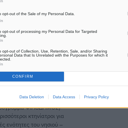
In
 ήρθε στη Δημοτική
ανοικτού διαγωνισμού για
o opt-out of the Sale of my Personal Data.
ρίθαλψη, στείρωση,
In
ντροφιάς” –με
to opt-out of processing my Personal Data for Targeted
ing.
ΜΟΣ” ο κ. Θωμάτος
In
o opt-out of Collection, Use, Retention, Sale, and/or Sharing
ersonal Data that Is Unrelated with the Purposes for which it
lected.
 τμήματος στην Νότια
In
Ρόδου και της Λίνδου), ένα
CONFIRM
ων Αφάντου, ένα τμήμα για
ματα στις Δημοτικές
Data Deletion
Data Access
Privacy Policy
 – Αταβύρου. Η
 πρόγραμμα ΦΙΛΟΔΗΜΟΣ)
ισσότεροι κτηνίατροι για
ές ενότητες του νησιού –