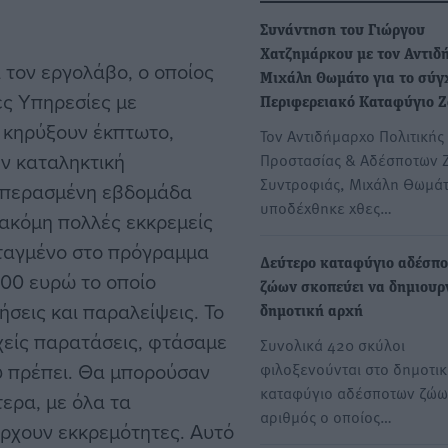
Συνάντηση του Γιώργου
Χατζημάρκου με τον Αντιδ
 τον εργολάβο, ο οποίος
Μιχάλη Θωμάτο για το σύγ
κές Υπηρεσίες με
Περιφερειακό Καταφύγιο
 κηρύξουν έκπτωτο,
Τον Αντιδήμαρχο Πολιτικής
ν καταληκτική
Προστασίας & Αδέσποτων 
Συντροφιάς, Μιχάλη Θωμάτ
ην περασμένη εβδομάδα
υποδέχθηκε χθες…
ακόμη πολλές εκκρεμείς
νταγμένο στο πρόγραμμα
Δεύτερο καταφύγιο αδέσπ
00 ευρώ το οποίο
ζώων σκοπεύει να δημιουρ
σεις και παραλείψεις. Το
δημοτική αρχή
εχείς παρατάσεις, φτάσαμε
Συνολικά 420 σκύλοι
ου πρέπει. Θα μπορούσαν
φιλοξενούνται στο δημοτι
καταφύγιο αδέσποτων ζώω
τερα, με όλα τα
αριθμός ο οποίος…
ρχουν εκκρεμότητες. Αυτό