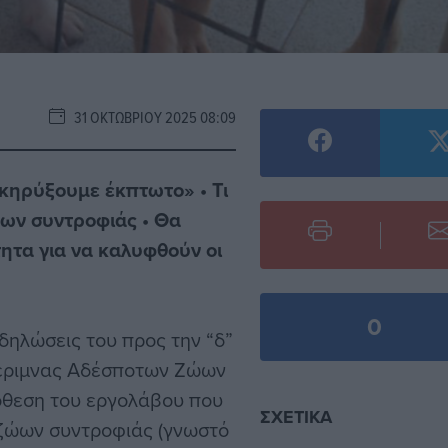
31 ΟΚΤΩΒΡΊΟΥ 2025 08:09
κηρύξουμε έκπτωτο» • Τι
ώων συντροφιάς • Θα
ητα για να καλυφθούν οι
0
δηλώσεις του προς την “δ”
Μέριμνας Αδέσποτων Ζώων
όθεση του εργολάβου που
ΣΧΕΤΙΚΆ
 ζώων συντροφιάς (γνωστό