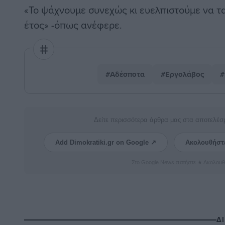
«Το ψάχνουμε συνεχώς κι ευελπιστούμε να τ
έτος» -όπως ανέφερε.
#Αδέσποτα
#Εργολάβος
#
Δείτε περισσότερα άρθρα μας στα αποτελέσ
Add Dimokratiki.gr on Google ↗
Ακολουθήστ
Στο Google News πατήστε ★ Ακολουθ
Δ