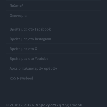
Ερώτηση Μπελέρη σε Κομισιόν για τη δημιουργία
Πολιτική
«σύγχρονου Ευρωπαϊκού Ταμείου Αντιμετώπισης
Οικονομία
Φυσικών Καταστροφών»
Ειδήσεις
•
πριν 21 ώρες
Βρείτε μας στο Facebook
Έκκληση γονέων για να λειτουργήσει ο
Βρείτε μας στο Instagram
Βρεφονηπιακός Σταθμός Κάσου
Τοπικές Ειδήσεις
•
πριν 21 ώρες
Βρείτε μας στο X
Βρείτε μας στο Youtube
Ακρίβεια: Σημαντικές οι διατακτικές σίτισης για 3
στους 4 εργαζομένους
Αρχείο παλαιότερων άρθρων
Ειδήσεις
•
πριν 21 ώρες
RSS Newsfeed
Κινητοποίηση της Πυροσβεστικής στην Κάρπαθο, για
τη φωτιά στην περιοχή Σάνταλο
Τοπικές Ειδήσεις
•
πριν 21 ώρες
©
2009 - 2026 Δημοκρατική της Ρόδου.