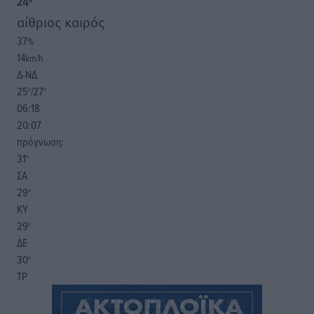
24
°
αίθριος καιρός
37
%
14
km/h
Δ-ΝΔ
25
27
°/
°
06:18
20:07
πρόγνωση:
31
°
ΣΑ
29
°
ΚΥ
29
°
ΔΕ
30
°
ΤΡ