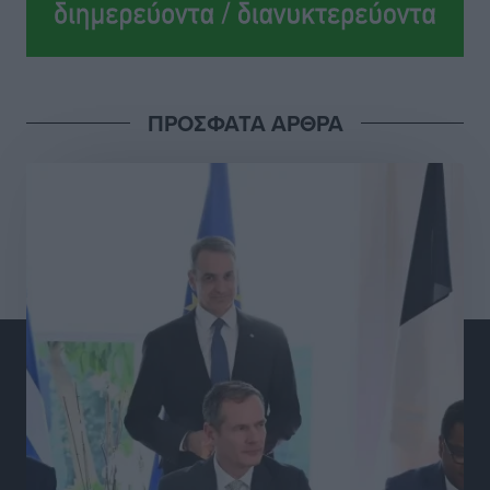
Ολοκλήρωση του έργου αναβάθμισης των
υποδομών του Νεστορίδειου Μελάθρου
Τοπικές Ειδήσεις
•
πριν 14 ώρες
ΠΡΟΣΦΑΤΑ ΑΡΘΡΑ
Γ.Σ. Διαγόρας: Στα «κυανέρυθρα» ο Janni Pembe
Αθλητικά
•
πριν 15 ώρες
Σύλληψη 21χρονου για ναρκωτικά στη Ρόδο
Τοπικές Ειδήσεις
•
πριν 16 ώρες
Με 13,1% κάλυψη εργαζομένων από συλλογικές
συμβάσεις, η Ελλάδα στον “πάτο” της ΕΕ
Απόψεις
•
πριν 16 ώρες
Στο νοσοκομείο της Ρόδου αύριο ο Άδωνις Γεωργιάδης
Τοπικές Ειδήσεις
•
πριν 16 ώρες