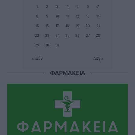
Φοίβος: Εν αναμονή του Νίκου Λαζίδη
1
2
3
4
5
6
7
Αθλητικά
•
πριν 13 ώρες
8
9
10
11
12
13
14
Ιάλυσος Β’: Νωρίς νωρίς μπήκαν στα βάσανα της
15
16
17
18
19
20
21
προετοιμασίας
22
23
24
25
26
27
28
Αθλητικά
•
πριν 13 ώρες
29
30
31
Εθνικός Αρχίπολης: Μεγάλο βήμα προόδου η ίδρυση
« Ιούν
Αυγ »
Ακαδημίας
Αθλητικά
•
πριν 13 ώρες
ΦΑΡΜΑΚΕΙΑ
Ιππότες: Με το βλέμμα στραμμένο στο μέλλον
Αθλητικά
•
πριν 14 ώρες
ΠΑΜΕ ΣΤΟΙΧΗΜΑ: Περισσότερα από 95 εκατομμύρια
ευρώ σε κέρδη μοίρασε τον Ιούλιο
Αθλητικά
•
πριν 14 ώρες