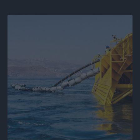
Η Μανίσα πήρε Buie και Davis
Αθλητικά
•
πριν 17 ώρες
Γ.Σ. Ηπιόνη: «Προπονητική ομάδα με εμπειρία,
επιστημονική γνώση και σύγχρονες μεθόδους»
Αθλητικά
•
πριν 17 ώρες
Α.Σ. Ρόδος: Ξανά στα «πράσινα» ο Νίκος Κοντίτσης
Αθλητικά
•
πριν 17 ώρες
Συναυλία Μάριου Φραγκούλη – Γιώργου Περρή στην
Κάσο
Πολιτιστικά
•
πριν 17 ώρες
Την άρση των εμποδίων για την άμεση λειτουργία του
βρεφονηπιακού σταθμού στην Κάσο, ζητά ο Μάνος
Κόνσολας