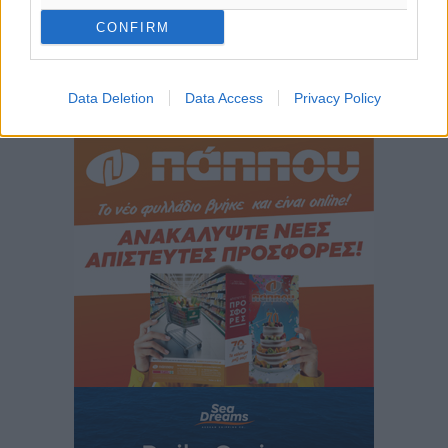
απειλεί τη ζήτηση για πακέτα διακοπών – Στο
επίκεντρο και η Ελλάδα
CONFIRM
Ειδήσεις
•
πριν 13 ώρες
Data Deletion
Data Access
Privacy Policy
Περισσότερες ειδήσεις
Νέο ξενοδοχείο στη Ρόδο για την H Hotels –
Χατζηλαζάρου – Προχωρά καινούργιο ξενοδοχείο
στην Κω
Τοπικές Ειδήσεις
•
πριν 13 ώρες
Αυτοκίνητο μπήκε παράνομα σε μονόδρομο στο
Μαστιχάρι – Αναποδογύρισε όχημα με μητέρα και
5χρονο παιδί
Τοπικές Ειδήσεις
•
πριν 13 ώρες
“Η Ευρώπη αντιμετώπιζε το προσφυγικό σαν ταινία
τρόμου” – Η συγκλονιστική μαρτυρία της Χαρούλας
Γιασιράνη στον RV για τα γεγονότα που οδήγησαν στο
Σύμφωνο της Λέρου