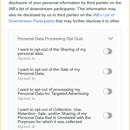
disclosure of your personal information by third parties on the
εκδήλωση για τους αυτοδιοικητικούς της Κω
IAB’s list of downstream participants. This information may
Πολιτιστικά
•
πριν 11 ώρες
also be disclosed by us to third parties on the
IAB’s List of
Downstream Participants
that may further disclose it to other
third parties.
Εγκρίθηκε η ηλεκτρική διασύνδεση Ρόδου και Κω
μέσω υποβρύχιων καλωδίων με την ηπειρωτική
Personal Data Processing Opt Outs
Ελλάδα
Τοπικές Ειδήσεις
•
πριν 11 ώρες
I want to opt-out of the Sharing of my
personal data.
Opted In
Νέο ανακαινισμένο δημοτικό τουριστικό γραφείο
I want to opt-out of the Sale of my
στην Πάτμο
Personal Data.
Τοπικές Ειδήσεις
•
πριν 12 ώρες
Opted In
I want to opt-out of processing my
Personal Data for Targeted Advertising.
Οι συναντήσεις που είχε κατά την επίσκεψη του στη
Opted In
Ρόδο ο Πρέσβης της Βραζιλίας στην Ελλάδα
Τοπικές Ειδήσεις
•
πριν 12 ώρες
I want to opt-out of Collection, Use,
Retention, Sale, and/or Sharing of my
Personal Data that Is Unrelated with the
Purposes for which it was collected.
Γερμανική αγορά: Έλλειψη προσιτών ξενοδοχείων
Opted In