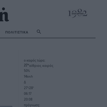
ΠΟΛΙΤΙΣΤΙΚΆ
o καιρός τώρα:
αίθριος καιρός
27
°
50
%
14
km/h
Δ
27
28
°/
°
06:17
20:08
πρόγνωση: