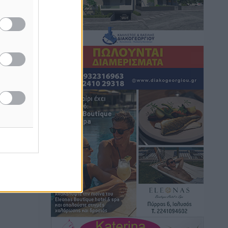
μονόδρομο στο Μαστιχάρι –
Αναποδογύρισε όχημα με μητέρα και
5χρονο παιδί
Τοπικές Ειδήσεις
•
πριν 3 ώρες
“Η Ευρώπη αντιμετώπιζε το
προσφυγικό σαν ταινία τρόμου” – Η
συγκλονιστική μαρτυρία της Χαρούλας
Γιασιράνη στον RV για τα γεγονότα που
οδήγησαν στο Σύμφωνο της Λέρου
Τοπικές Ειδήσεις
•
πριν 3 ώρες
Συναυλία με τον Γιάννη Κότσιρα στις
21 Αυγούστου
Πολιτιστικά
•
πριν 3 ώρες
Έκτακτη συνεδρίαση της Δημοτικής
Επιτροπής Ρόδου αύριο Παρασκευή 7