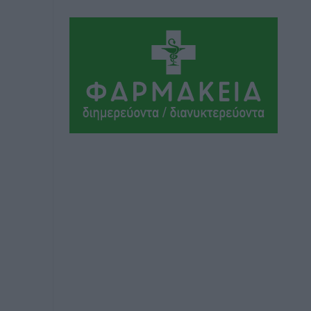
Εθνικός Αρχίπολης: Μεγάλο βήμα
προόδου η ίδρυση Ακαδημίας
Αθλητικά
•
πριν 4 ώρες
Ιππότες: Με το βλέμμα στραμμένο στο
μέλλον
Αθλητικά
•
πριν 4 ώρες
ΠΑΜΕ ΣΤΟΙΧΗΜΑ: Περισσότερα από 95
εκατομμύρια ευρώ σε κέρδη μοίρασε
τον Ιούλιο
Αθλητικά
•
πριν 4 ώρες
Ολοκλήρωση του έργου αναβάθμισης
των υποδομών του Νεστορίδειου
Μελάθρου
Τοπικές Ειδήσεις
•
πριν 5 ώρες