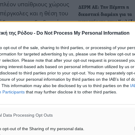
πιπλέον υπαίθριους χώρους
ΔΕΡΜ ΑΕ: Την Πέμπτη η
 πέργκολες και η θέση του
δικαστική διαμάχη για τα
άδας και στη διαδρομή
καταστήματα στην Κοιλάδα
, του διασφαλίζει το ίδιο
Πεταλούδων
ική της Ρόδου -
Do Not Process My Personal Information
Την Πέμπτη 10 Ιουλίου 202
αναμένεται να εκδικαστεί σ
to opt-out of the sale, sharing to third parties, or processing of your per
Τμήμα του…
formation for targeted advertising by us, please use the below opt-out s
 6 οικονομικοί φορείς. Με
r selection. Please note that after your opt-out request is processed y
συμβουλίου της εταιρείας
eing interest-based ads based on personal information utilized by us or
ΔΕΡΜ ΑΕ: Αναβολή στη δικ
disclosed to third parties prior to your opt-out. You may separately opt-
φορέα, με αμοιβή
διαμάχη για τα καταστήμα
losure of your personal information by third parties on the IAB’s list of
δων των παραχωρούμενων
Κοιλάδα των Πεταλούδων 
. This information may also be disclosed by us to third parties on the
IA
Participants
that may further disclose it to other third parties.
Διοικητικό Εφετείο Πειραι
• Πληρωμές που δεν έγινα
οφειλές που εκκαθαρίστηκα
άξης του Ζ’ Κλιμακίου του
l Data Processing Opt Outs
μια σύμβαση που…
ζόμενη χρονική διάρκεια
o opt-out of the Sharing of my personal data.