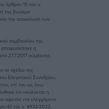
ου άρθρου 15 του ν.
ή της βιώσιμο
 και την ανακαίνιση των
ικού συμβουλίου της
ι αποφασίστηκε η
από 27.7.2017 σύμβασης.
ο το σχέδιο της
του Ελεγκτικού Συνεδρίου,
ητας επί του ως άνω
νθηκε ότι «κωλύεται η
ον αφενός «το ελεγχόμενο
ρο 43 του ν. 4933/2022,