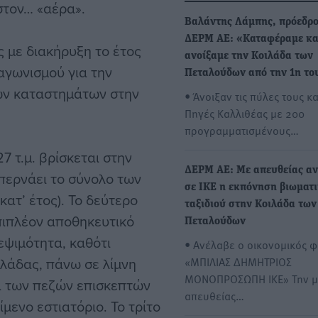
στον… «αέρα».
Βαλάντης Λάμπης, πρόεδρο
ΔΕΡΜ ΑΕ: «Καταφέραμε κα
 με διακήρυξη το έτος
ανοίξαμε την Κοιλάδα των
αγωνισμού για την
Πεταλούδων από την 1η το
ών καταστημάτων στην
• Άνοιξαν τις πύλες τους κα
Πηγές Καλλιθέας με 200
προγραμματισμένους…
 τ.μ. βρίσκεται στην
ΔΕΡΜ ΑΕ: Με απευθείας α
 περνάει το σύνολο των
σε ΙΚΕ η εκπόνηση βιωματ
κατ’ έτος). Το δεύτερο
ταξιδιού στην Κοιλάδα των
επιπλέον αποθηκευτικό
Πεταλούδων
κεψιμότητα, καθότι
• Ανέλαβε ο οικονομικός 
ιλάδας, πάνω σε λίμνη
«ΜΠΙΛΙΑΣ ΔΗΜΗΤΡΙΟΣ
ΜΟΝΟΠΡΟΣΩΠΗ ΙΚΕ» Την μ
α των πεζών επισκεπτών
απευθείας…
μενο εστιατόριο. Το τρίτο