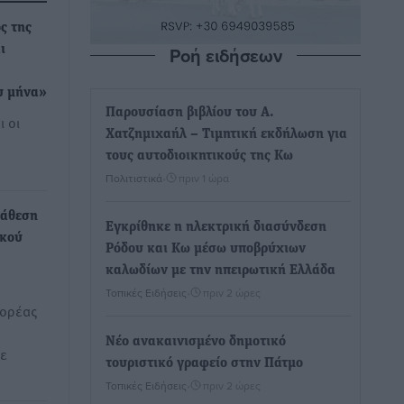
ς της
Ροή ειδήσεων
ι
υ μήνα»
Παρουσίαση βιβλίου του Α.
ι οι
Χατζημιχαήλ – Τιμητική εκδήλωση για
τους αυτοδιοικητικούς της Κω
Πολιτιστικά
•
πριν 1 ώρα
νάθεση
Εγκρίθηκε η ηλεκτρική διασύνδεση
ικού
Ρόδου και Κω μέσω υποβρύχιων
καλωδίων με την ηπειρωτική Ελλάδα
Τοπικές Ειδήσεις
•
πριν 2 ώρες
φορέας
Νέο ανακαινισμένο δημοτικό
ε
τουριστικό γραφείο στην Πάτμο
Τοπικές Ειδήσεις
•
πριν 2 ώρες