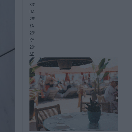
33
°
ΠΑ
28
°
ΣΑ
29
°
ΚΥ
29
°
ΔΕ