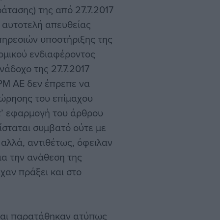
άτασης) της από 27.7.2017
 αυτοτελή απευθείας
ηρεσιών υποστήριξης της
ομικού ενδιαφέροντος
άδοχο της 27.7.2017
ΡΜ ΑΕ δεν έπρεπε να
ώρησης του επίμαχου
τ’ εφαρμογή του άρθρου
ίσταται συμβατό ούτε με
 αλλά, αντιθέτως, όφειλαν
ια την ανάθεση της
χαν πράξει και στο
 και παρατάθηκαν ατύπως