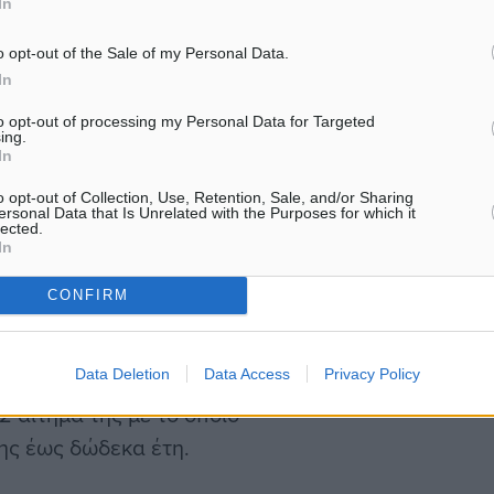
In
ως άνω από 27.7.2017
o opt-out of the Sale of my Personal Data.
υ έδωσε δικαίωμα
In
νια, συμβάσεων
to opt-out of processing my Personal Data for Targeted
ing.
 δικαιόχρησης ή
In
ενικά των κάθε είδους
o opt-out of Collection, Use, Retention, Sale, and/or Sharing
κμετάλλευσης,
ersonal Data that Is Unrelated with the Purposes for which it
lected.
οσίου, Ν.Π.Δ.Δ., Ο.Τ.Α. ή
In
CONFIRM
είας και της αναδόχου η
Data Deletion
Data Access
Privacy Policy
 διάταξη του άρθρου 43
2 αίτημά της με το οποίο
ης έως δώδεκα έτη.