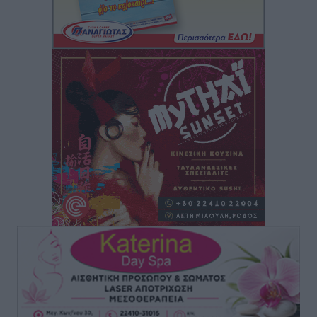
Κλεάνθης: Δουλειές μετά ευχαριστιών στο γήπεδο,
ατομικό για δύο
Αθλητικά
•
πριν 1 ώρα
Φοίβος: Εν αναμονή του Νίκου Λαζίδη
Αθλητικά
•
πριν 1 ώρα
Ιάλυσος Β’: Νωρίς νωρίς μπήκαν στα βάσανα της
προετοιμασίας
Αθλητικά
•
πριν 1 ώρα
Εθνικός Αρχίπολης: Μεγάλο βήμα προόδου η ίδρυση
Ακαδημίας
Αθλητικά
•
πριν 1 ώρα
Ιππότες: Με το βλέμμα στραμμένο στο μέλλον