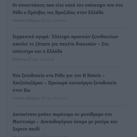
Οι συναντήσεις που είχε κατά την επίσκεψη του στη
Ρόδο ο Πρέσβης της Βραζιλίας στην Ελλάδα
Τοπικές Ειδήσεις
•
πριν 3 λεπτά
Γερμανική αγορά: Έλλειψη προσιτών ξενοδοχείων
απειλεί τη ζήτηση για πακέτα διακοπών – Στο
επίκεντρο και η Ελλάδα
Ειδήσεις
•
πριν 12 λεπτά
Νέο ξενοδοχείο στη Ρόδο για την H Hotels –
Χατζηλαζάρου – Προχωρά καινούργιο ξενοδοχείο
στην Κω
Τοπικές Ειδήσεις
•
πριν 18 λεπτά
Αυτοκίνητο μπήκε παράνομα σε μονόδρομο στο
Μαστιχάρι – Αναποδογύρισε όχημα με μητέρα και
5χρονο παιδί
Τοπικές Ειδήσεις
•
πριν 25 λεπτά