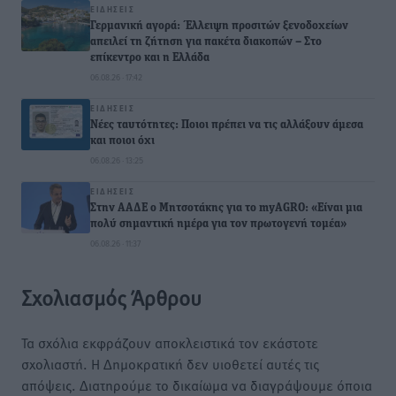
ΕΙΔΉΣΕΙΣ
Γερμανική αγορά: Έλλειψη προσιτών ξενοδοχείων
απειλεί τη ζήτηση για πακέτα διακοπών – Στο
επίκεντρο και η Ελλάδα
06.08.26 · 17:42
ΕΙΔΉΣΕΙΣ
Νέες ταυτότητες: Ποιοι πρέπει να τις αλλάξουν άμεσα
και ποιοι όχι
06.08.26 · 13:25
ΕΙΔΉΣΕΙΣ
Στην ΑΑΔΕ ο Μητσοτάκης για το myAGRO: «Είναι μια
πολύ σημαντική ημέρα για τον πρωτογενή τομέα»
06.08.26 · 11:37
Σχολιασμός Άρθρου
Τα σχόλια εκφράζουν αποκλειστικά τον εκάστοτε
σχολιαστή. Η Δημοκρατική δεν υιοθετεί αυτές τις
απόψεις. Διατηρούμε το δικαίωμα να διαγράψουμε όποια