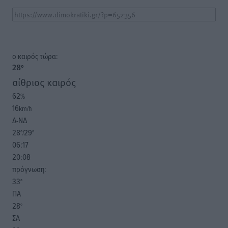
o καιρός τώρα:
28
°
αίθριος καιρός
62
%
16
km/h
Δ-ΝΔ
28
29
°/
°
06:17
20:08
πρόγνωση:
33
°
ΠΑ
28
°
ΣΑ