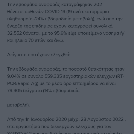
Την εβδομάδα αναφοράς καταγράφηκαν 202
θάνατοι ασθενών COVID-19 (19 ανά εκατομμύριο
πληθυσμού: -24% εβδομαδιαία μεταβολή), ενώ από την
έναρξη της επιδημίας έχουν καταγραφεί συνολικά
32.552 θάνατοι, με το 95,9% είχε υποκείμενο νόσημα ή/
και ηλικία 70 ετών και άνω.
Δείγματα που έχουν ελεγχθεί:
Την εβδομάδα αναφοράς, το ποσοστό θετικότητας ήταν
9,04% σε σύνολο 559.335 εργαστηριακών ελέγχων (RT-
PCR/Rapid-Ag) με το μέσο όρο επταημέρου να είναι
79.905 δείγματα (14% εβδομαδιαία
μεταβολή).
Από την 1η Ιανουαρίου 2020 μέχρι 28 Αυγούστου 2022 ,
στα εργαστήρια που διενεργούν ελέγχους για τον
SARSCoV-2 και που δηλώνουν συστηματικά το σύνολο