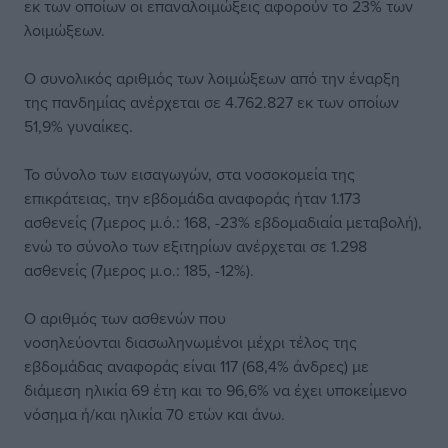
εκ των οποίων οι επαναλοιμώξεις αφορούν το 23% των
λοιμώξεων.
Ο συνολικός αριθμός των λοιμώξεων από την έναρξη
της πανδημίας ανέρχεται σε 4.762.827 εκ των οποίων
51,9% γυναίκες.
Το σύνολο των εισαγωγών, στα νοσοκομεία της
επικράτειας, την εβδομάδα αναφοράς ήταν 1.173
ασθενείς (7μερος μ.ό.: 168, -23% εβδομαδιαία μεταβολή),
ενώ το σύνολο των εξιτηρίων ανέρχεται σε 1.298
ασθενείς (7μερος μ.ο.: 185, -12%).
Ο αριθμός των ασθενών που
νοσηλεύονται διασωληνωμένοι μέχρι τέλος της
εβδομάδας αναφοράς είναι 117 (68,4% άνδρες) με
διάμεση ηλικία 69 έτη και το 96,6% να έχει υποκείμενο
νόσημα ή/και ηλικία 70 ετών και άνω.