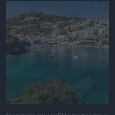
ΚΑΕ Κολοσσός: Τα… ευρωπαϊκά εισιτήρια διαρκείας
Αθλητικά
•
πριν 5 ώρες
Ιπποκράτης: Ανανέωσε η Νίκη Καρτσαμάρη
Αθλητικά
•
πριν 5 ώρες
Η Μανίσα πήρε Buie και Davis
Αθλητικά
•
πριν 5 ώρες
Γ.Σ. Ηπιόνη: «Προπονητική ομάδα με εμπειρία,
επιστημονική γνώση και σύγχρονες μεθόδους»
Αθλητικά
•
πριν 5 ώρες
Α.Σ. Ρόδος: Ξανά στα «πράσινα» ο Νίκος Κοντίτσης
Αθλητικά
•
πριν 5 ώρες
Συναυλία Μάριου Φραγκούλη – Γιώργου Περρή στην