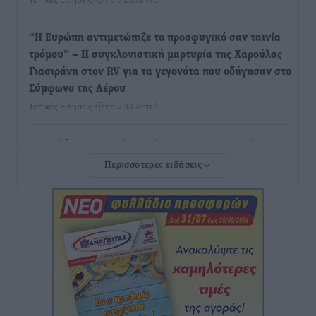
“Η Ευρώπη αντιμετώπιζε το προσφυγικό σαν ταινία
τρόμου” – Η συγκλονιστική μαρτυρία της Χαρούλας
Γιασιράνη στον RV για τα γεγονότα που οδήγησαν στο
Σύμφωνο της Λέρου
Τοπικές Ειδήσεις
•
πριν 33 λεπτά
Συναυλία με τον Γιάννη Κότσιρα στις 21 Αυγούστου
Πολιτιστικά
•
πριν 42 λεπτά
Περισσότερες ειδήσεις
Έκτακτη συνεδρίαση της Δημοτικής Επιτροπής Ρόδου
αύριο Παρασκευή 7 Αυγούστου
Τοπικές Ειδήσεις
•
πριν 46 λεπτά
ΑΕΡΑ: Δεν σταματάει να ενισχύεται, νέο απόκτημα ο
Μητρόπουλος
Αθλητικά
•
πριν 1 ώρα