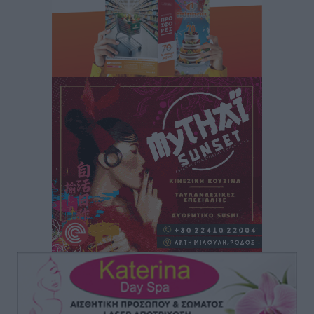
Αθλητικά
•
πριν 3 ώρες
ΕΠΟ: Απέσυρε τη στήριξή της στην υποψηφιότητα
του Ινφαντίνο
Αθλητικά
•
πριν 3 ώρες
Φοίβος Κω: Το «ευχαριστώ» για το 9ο Kos 3X3
Basketball Festival
Αθλητικά
•
πριν 3 ώρες
6ο Kalymnos 3X3: Ολοκληρώθηκε με μεγάλη επιτυχία,
νικητές οι VAR!
Αθλητικά
•
πριν 3 ώρες
Νέα αεροσκάφη, drones, δασοκομάντος: Τι έχει
αλλάξει στην Πολιτική Προστασί
Ειδήσεις
•
πριν 4 ώρες