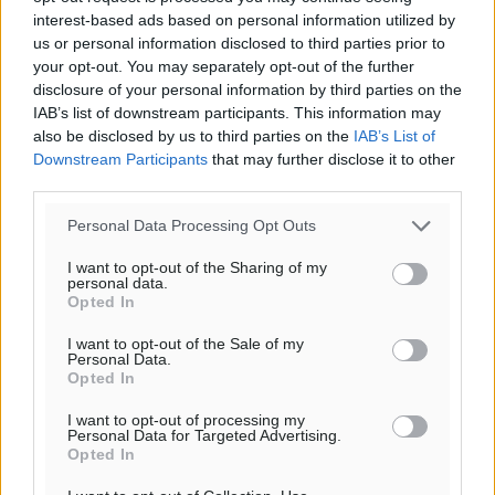
της Δημοκρατικής.
interest-based ads based on personal information utilized by
us or personal information disclosed to third parties prior to
your opt-out. You may separately opt-out of the further
disclosure of your personal information by third parties on the
IAB’s list of downstream participants. This information may
also be disclosed by us to third parties on the
IAB’s List of
Downstream Participants
that may further disclose it to other
o καιρός τώρα:
third parties.
30
°
αίθριος καιρός
Personal Data Processing Opt Outs
85
%
I want to opt-out of the Sharing of my
14
km/h
personal data.
Opted In
Δ
29
30
°/
°
I want to opt-out of the Sale of my
06:18
Personal Data.
Opted In
20:07
πρόγνωση:
I want to opt-out of processing my
Personal Data for Targeted Advertising.
32
°
Opted In
ΣΑ
30
°