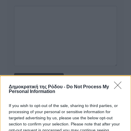
Δημοκρατική της Ρόδου -
Do Not Process My
Personal Information
Υπενθύμιση:
If you wish to opt-out of the sale, sharing to third parties, or
processing of your personal or sensitive information for
Για την μερική αναπαραγωγή της είδησης από άλλες
targeted advertising by us, please use the below opt-out
ιστοσελίδες είναι απαραίτητη η χρήση του παρακάτω
section to confirm your selection. Please note that after your
παρεχόμενου συνδέσμου παραπομπής προς το άρθρο
opt-out request is processed you may continue seeing