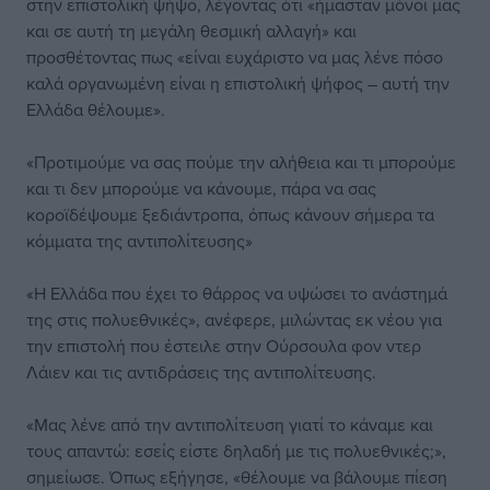
στην επιστολική ψήψο, λέγοντας ότι «ήμασταν μόνοι μας
και σε αυτή τη μεγάλη θεσμική αλλαγή» και
προσθέτοντας πως «είναι ευχάριστο να μας λένε πόσο
καλά οργανωμένη είναι η επιστολική ψήφος – αυτή την
Ελλάδα θέλουμε».
«Προτιμούμε να σας πούμε την αλήθεια και τι μπορούμε
και τι δεν μπορούμε να κάνουμε, πάρα να σας
κοροϊδέψουμε ξεδιάντροπα, όπως κάνουν σήμερα τα
κόμματα της αντιπολίτευσης»
«Η Ελλάδα που έχει το θάρρος να υψώσει το ανάστημά
της στις πολυεθνικές», ανέφερε, μιλώντας εκ νέου για
την επιστολή που έστειλε στην Ούρσουλα φον ντερ
Λάιεν και τις αντιδράσεις της αντιπολίτευσης.
«Μας λένε από την αντιπολίτευση γιατί το κάναμε και
τους απαντώ: εσείς είστε δηλαδή με τις πολυεθνικές;»,
σημείωσε. Όπως εξήγησε, «θέλουμε να βάλουμε πίεση