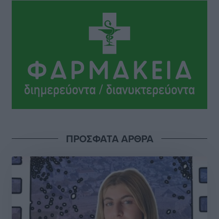
Ειδήσεις
•
πριν 5 ώρες
Κυριάκος Μητσοτάκης: Ανάσα στα Χανιά, αλλά με το
βλέμμα στη ΔΕΘ και τις εκλογές του 2027
Ειδήσεις
•
πριν 5 ώρες
Γ. Χατζημάρκος από το Μέγαρο Μαξίμου: “Ο
τουρισμός μπορεί να γίνει ο μεγαλύτερος πελάτης της
ελληνικής βιομηχανίας”
Τοπικές Ειδήσεις
•
πριν 5 ώρες
ΠΡΟΣΦΑΤΑ ΑΡΘΡΑ
Έρευνα ΕΟΤ: Οι Ευρωπαίοι ταξιδιώτες «ψηφίζουν»
Ελλάδα
Ειδήσεις
•
πριν 5 ώρες
Άκυρες οι εγκύκλιοι που δεν αναρτώνται,
υποχρεωτική η δημοσίευσή τους από την 1η