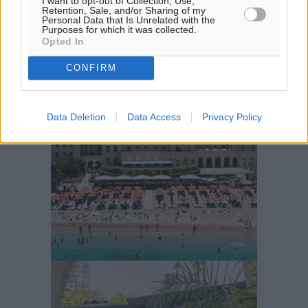
I want to opt-out of Collection, Use,
Retention, Sale, and/or Sharing of my
ΚΥ
Personal Data that Is Unrelated with the
29
Purposes for which it was collected.
°
Opted In
ΔΕ
29
°
CONFIRM
ΤΡ
Data Deletion
Data Access
Privacy Policy