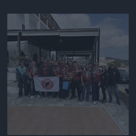
Πολιτιστικά
•
πριν 5 ώρες
Τη χρηματοδότηση των καμένων εκτάσεων στην
Κάλυμνο, των αναγκαίων αντιπλημμυρικών και
αντιδιαβρωτικών έργων και την άμεση ενίσχυση
αγροτών και κτηνοτρόφων που υπέστησαν ζημιές,
ζητά ο Μάνος Κόνσολας
Τοπικές Ειδήσεις
•
πριν 5 ώρες
Θεσμοθετείται από σήμερα το νέο Ειδικό Χωροταξικό
Πλαίσιο για τον Τουρισμό με κοινή υπουργική
απόφαση
Ειδήσεις
•
πριν 6 ώρες
4η Γιορτή των Γιαρένιων στ’ Απόλλωνα Ρόδου το
Σάββατο 8 Αυγούστου
Πολιτιστικά
•
πριν 6 ώρες