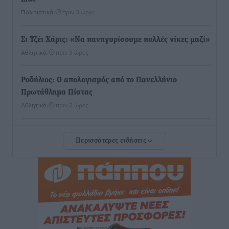
Πολιτιστικά
•
πριν 3 ώρες
Σι Τζέι Χάρις: «Να πανηγυρίσουμε πολλές νίκες μαζί»
Αθλητικά
•
πριν 3 ώρες
Ροδήλιος: Ο απολογισμός από το Πανελλήνιο
Πρωτάθλημα Πίστας
Αθλητικά
•
πριν 3 ώρες
Διαγόρας: Μετεγγραφικό ντεμαράζ
Περισσότερες ειδήσεις
Αθλητικά
•
πριν 3 ώρες
Γ.Σ. Διαγόρας: Εντατική προετοιμασία και επιστροφή
Ρίζου στις Ακαδημίες
Αθλητικά
•
πριν 3 ώρες
Εθνική Ανδρών: Ραντεβού στο Telekom Center Athens