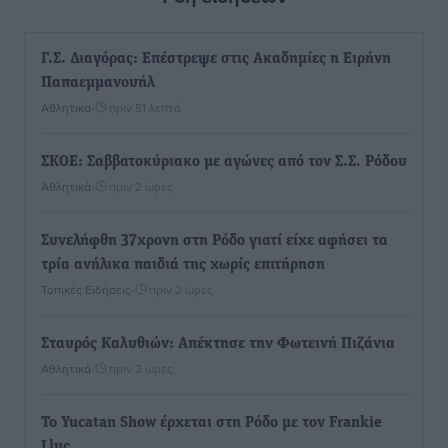
Γ.Σ. Διαγόρας: Επέστρεψε στις Ακαδημίες η Ειρήνη
Παπαεμμανουήλ
Αθλητικά
•
πριν 51 λεπτά
ΣΚΟΕ: Σαββατοκύριακο με αγώνες από τον Σ.Σ. Ρόδου
Αθλητικά
•
πριν 2 ώρες
Συνελήφθη 37χρονη στη Ρόδο γιατί είχε αφήσει τα
τρία ανήλικα παιδιά της χωρίς επιτήρηση
Τοπικές Ειδήσεις
•
πριν 2 ώρες
Σταυρός Καλυθιών: Απέκτησε την Φωτεινή Πιζάνια
Αθλητικά
•
πριν 2 ώρες
Το Yucatan Show έρχεται στη Ρόδο με τον Frankie
Lluc