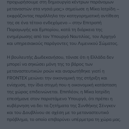
προχωρήσουμε στη δημιουργία κέντρων παράνομων
μεταναστών στα νησιά μας;» σημείωσε η Μίκα Ιατρίδη –
εκφράζοντας παράλληλα την κατηγορηματική αντίθεση
της σε ένα τέτοιο ενδεχόμενο – στην Επιτροπή
Παραγωγής και Εμπορίου, κατά τη διάρκεια της
ενημέρωσης από τον Υπουργό Ναυτιλίας, τον Αρχηγό
και υπηρεσιακούς παράγοντες του Λιμενικού Σώματος.
Η βουλευτής Δωδεκανήσου, τόνισε ότι η Ελλάδα δεν
μπορεί να σηκώσει μόνη της το βάρος των
μεταναστευτικών ροών και αναρωτήθηκε γιατί η
FRONTEX μειώνει την οικονομική της στήριξη και
ενίσχυση, την ίδια στιγμή που η οικονομική κατάσταση
της χώρας επιδεινώνεται. Επιπλέον, η Μίκα Ιατρίδη
επεσήμανε στον παριστάμενο Υπουργό, ότι πρέπει η
κυβέρνηση να δει τα ζητήματα της Συνθήκης Σένγκεν
και του Δουβλίνου σε σχέση με το μεταναστευτικό
πρόβλημα, το οποίο επιβαρύνει υπέρμετρα τη χώρα μας.