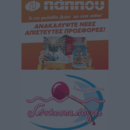
Ειδήσεις
•
πριν 2 ώρες
Ποιες κατηγορίες καταστημάτων συγκεντρώνουν τη
μεγαλύτερη κίνηση
Ειδήσεις
•
πριν 2 ώρες
Αστυπάλαια: Το φως που μένει αναμμένο στο κάστρο
Τοπικές Ειδήσεις
•
πριν 3 ώρες
Τουρισμός: «Φτωχός συγγενής κάμπινγκ και
τροχόσπιτα
Ειδήσεις
•
πριν 3 ώρες
Έφυγε από τη ζωή ο επί σειρά ετών εφημέριος στον
ιερό Ναό του Αγίου Νικολάου Παστίδας Μιχαήλ
Καψάλης
Τοπικές Ειδήσεις
•
πριν 20 ώρες