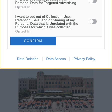
06:20
Personal Data for Targeted Advertising.
Opted In
20:04
πρόγνωση:
I want to opt-out of Collection, Use,
31
°
Retention, Sale, and/or Sharing of my
Personal Data that Is Unrelated with the
ΤΡ
Purposes for which it was collected.
28
Opted In
°
ΤΕ
CONFIRM
29
°
ΠΕ
30
°
Data Deletion
Data Access
Privacy Policy
ΠΑ