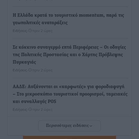
Η Ελλάδα κρατά το τουριστικό momentum, παρά τις
γεωπολιτικές αναταράξεις
Ειδήσεις
•
πριν 2 ώρες
Σε κόκκινο συναγερμό επτά Περιφέρειες – Οι οδηγίες
της Πολιτικής Προστασίας και ο Χάρτης Πρόβλεψης
Πυρκαγιάς
Ειδήσεις
•
πριν 2 ώρες
ΑΑΔΕ: Αυξάνονται οι «καρφωτές» για φοροδιαφυγή
– Στο μικροσκόπιο τουριστικοί προορισμοί, ταμειακές
και συναλλαγές POS
Ειδήσεις
•
πριν 2 ώρες
Περισσότερες ειδήσεις
Δημόσιο: Το νέο καθεστώς επιλογής προϊσταμένων, τι
προβλέπει το νομοσχέδιο του Υπ. Εσωτερικών