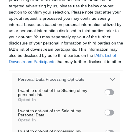
targeted advertising by us, please use the below opt-out
Υπενθύμιση:
section to confirm your selection. Please note that after your
opt-out request is processed you may continue seeing
Για την μερική αναπαραγωγή της είδησης από άλλες
interest-based ads based on personal information utilized by
ιστοσελίδες είναι απαραίτητη η χρήση του παρακάτω
us or personal information disclosed to third parties prior to
παρεχόμενου συνδέσμου παραπομπής προς το άρθρο
your opt-out. You may separately opt-out of the further
disclosure of your personal information by third parties on the
της Δημοκρατικής.
IAB’s list of downstream participants. This information may
also be disclosed by us to third parties on the
IAB’s List of
Downstream Participants
that may further disclose it to other
third parties.
Personal Data Processing Opt Outs
o καιρός τώρα:
30
°
I want to opt-out of the Sharing of my
personal data.
αίθριος καιρός
Opted In
76
%
I want to opt-out of the Sale of my
11
km/h
Personal Data.
Β-ΒΑ
Opted In
30
31
°/
°
I want to opt-out of processing my