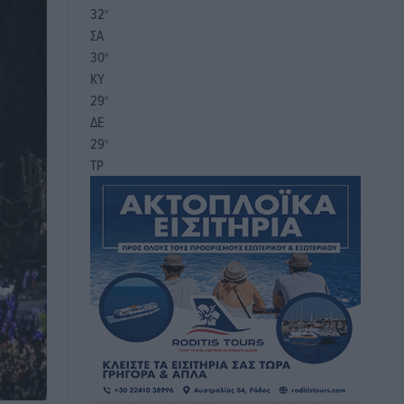
32
°
ΣΑ
30
°
ΚΥ
29
°
ΔΕ
29
°
ΤΡ