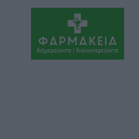
Αθλητικά
•
πριν 4 ώρες
Το Yucatan Show έρχεται στη Ρόδο με
τον Frankie Lluc
Πολιτιστικά
•
πριν 5 ώρες
Σι Τζέι Χάρις: «Να πανηγυρίσουμε
πολλές νίκες μαζί»
Αθλητικά
•
πριν 5 ώρες
Ροδήλιος: Ο απολογισμός από το
Πανελλήνιο Πρωτάθλημα Πίστας
Αθλητικά
•
πριν 5 ώρες
Διαγόρας: Μετεγγραφικό ντεμαράζ
Αθλητικά
•
πριν 5 ώρες