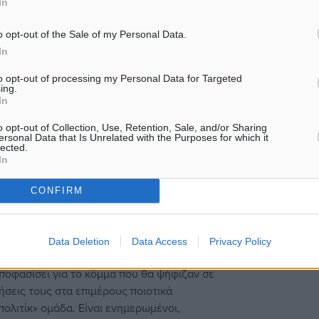
In
χουν εξαντλήσει τις αντοχές της ελληνικής
 την επιστροφή της χώρας σε σταθερή
o opt-out of the Sale of my Personal Data.
τικών δαπανών και αύξησης φόρων/εισφορών,
In
ου άλλου μείγματος μέτρων, καθώς σε
to opt-out of processing my Personal Data for Targeted
ing.
In
o opt-out of Collection, Use, Retention, Sale, and/or Sharing
ersonal Data that Is Unrelated with the Purposes for which it
lected.
In
νη εκλογική αναμέτρηση
CONFIRM
α την επόμενη εθνική εκλογική αναμέτρηση. Η
ώματος αποτελείται από ψηφοφόρους με
γυναίκες και ανέργους. Στην έρευνα που
Data Deletion
Data Access
Privacy Policy
ς 13 περιφέρειες της χώρας, περίπου 1.800
αποφασίσει για το κόμμα που θα ψήφιζαν σε
ήσεις τους στα επιμέρους ποιοτικά
πολιτίκ» ομάδα. Είναι ενημερωμένοι,