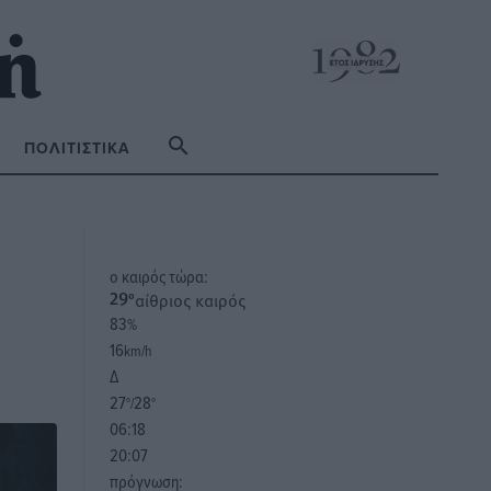
ΠΟΛΙΤΙΣΤΙΚΆ
o καιρός τώρα:
αίθριος καιρός
29
°
83
%
16
km/h
Δ
27
28
°/
°
06:18
20:07
πρόγνωση: