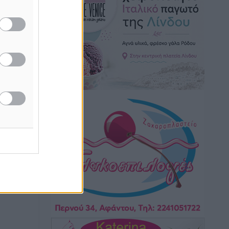
Πάνθηρες: Ξεκίνησαν αισιόδοξοι για
την παρθενική “πτήση” τους
Αθλητικά
•
πριν 2 ώρες
Άρης Αρχαγγέλου: Στο πλευρό του
άτυχου Ιάκωβου Θωμά
Αθλητικά
•
πριν 2 ώρες
Φοίβος: Η μεγάλη επιστροφή του
Μπρένο Σαλβατιέρα
Αθλητικά
•
πριν 2 ώρες
Κλεάνθης: Έτοιμες οι κάρτες διαρκείας
της νέας σεζόν
Αθλητικά
•
πριν 2 ώρες
Ατρόμητος Διμυλιάς: Ο Μαργαρίτης και