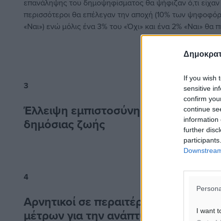
επανάληψης του δημοψηφίσματος θα ψήφιζαν ό,τι είχαν ψ
περισσότεροι θα επέλεγαν την αποχή (10% των ψηφοφό
«Ναι») ενώ μόλις ένα 3% του «Όχι» και ένα 2% «Ναι» θα 
Δημοκρατ
If you wish 
3
sensitive in
confirm you
Έλλειψη εμπιστοσύνης σε φορείς κα
continue se
information 
δημόσιας ζωής
further disc
participants
Downstream 
4
Persona
Αρνητικοί σε περαιτέρω θυσίες: σύγχ
I want t
μέτρων για την ανάπτυξη