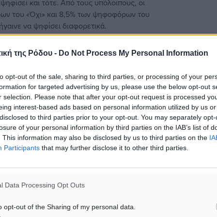
ηφίσει και τότε. Από τους υπόλοιπους, οι
ρων του «Όχι» και 8,5% των ψηφοφόρων του
πήγαινε να ψηφίσει διαφορετικά.
ική της Ρόδου -
Do Not Process My Personal Information
to opt-out of the sale, sharing to third parties, or processing of your per
formation for targeted advertising by us, please use the below opt-out s
r selection. Please note that after your opt-out request is processed y
ι προσωπικότητες της
eing interest-based ads based on personal information utilized by us or
disclosed to third parties prior to your opt-out. You may separately opt-
losure of your personal information by third parties on the IAB’s list of
. This information may also be disclosed by us to third parties on the
IA
Participants
that may further disclose it to other third parties.
l Data Processing Opt Outs
υση για το ιδανικό μείγμα
o opt-out of the Sharing of my personal data.