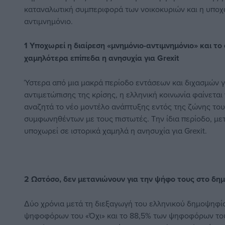
καταναλωτική συμπεριφορά των νοικοκυριών και η υποχ
αντιμνημόνιο.
1
Υποχωρεί η διαίρεση «μνημόνιο-αντιμνημόνιο» και το 
χαμηλότερα επίπεδα η ανησυχία για Grexit
Ύστερα από μια μακρά περίοδο εντάσεων και διχασμών 
αντιμετώπισης της κρίσης, η ελληνική κοινωνία φαίνεται
αναζητά το νέο μοντέλο ανάπτυξης εντός της ζώνης το
συμφωνηθέντων με τους πιστωτές. Την ίδια περίοδο, με
υποχωρεί σε ιστορικά χαμηλά η ανησυχία για Grexit.
2
Ωστόσο, δεν μετανιώνουν για την ψήφο τους στο δη
Δύο χρόνια μετά τη διεξαγωγή του ελληνικού δημοψηφίσ
ψηφοφόρων του «Όχι» και το 88,5% των ψηφοφόρων του