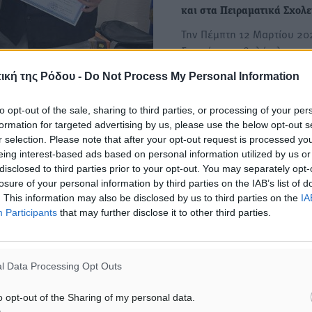
και στα Πειραματικά Σχολε
Την Πέμπτη 12 Μαρτίου 20
ξεκινά η υποβολή ηλεκτρο
αιτήσεων για εισαγωγή…
ική της Ρόδου -
Do Not Process My Personal Information
Κάσος: Βράβευση επιτυχό
to opt-out of the sale, sharing to third parties, or processing of your per
δήμαρχοι Η.Ν. Κάσου
των πανελληνίων εξετάσε
formation for targeted advertising by us, please use the below opt-out s
r selection. Please note that after your opt-out request is processed y
ς Κουριαντάκης , και
Την Παρασκευή 15 Σεπτεμβ
eing interest-based ads based on personal information utilized by us or
υστέρα από πρόσκληση του
κού Συμβουλίου Γιώργος
disclosed to third parties prior to your opt-out. You may separately opt-
Δήμαρχος της…
losure of your personal information by third parties on the IAB’s list of
κάκη , η Ιουλία
. This information may also be disclosed by us to third parties on the
IA
 και Λυκειακών τάξεων
Participants
that may further disclose it to other third parties.
ς ευχήθηκαν ότι καλύτερο
l Data Processing Opt Outs
o opt-out of the Sharing of my personal data.