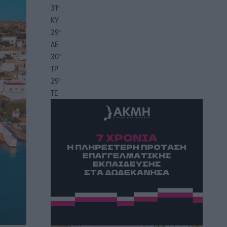
31
°
ΚΥ
29
°
ΔΕ
30
°
ΤΡ
29
°
ΤΕ