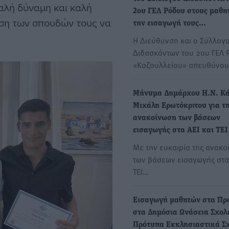
καλή δύναμη και καλή
2ου ΓΕΛ Ρόδου στους μαθητ
ση των σπουδών τους να
την εισαγωγή τους…
Η Διεύθυνση και ο Σύλλογ
Διδασκόντων του 2ου ΓΕΛ 
«Καζουλλείου» απευθύνο
Μήνυμα Δημάρχου Η.Ν. Κ
Μιχάλη Ερωτόκριτου για τ
ανακοίνωση των βάσεων
εισαγωγής στα ΑΕΙ και ΤΕΙ
Με την ευκαιρία της ανακο
των βάσεων εισαγωγής στα 
ΤΕΙ…
Εισαγωγή μαθητών στα Πρ
στα Δημόσια Ωνάσεια Σχολε
Πρότυπα Εκκλησιαστικά Σ