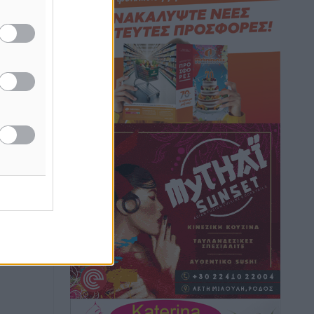
Ειδήσεις
•
πριν 6 ώρες
Γ. Χατζημάρκος: “Δύο μεγάλες
δεσμεύσεις Γεωργιάδη” – Κίνητρα για
τους γιατρούς των νησιών και
συνεργασία Ρόδου με το Αττικόν για το
Ακτινοθεραπευτικό
Τοπικές Ειδήσεις
•
πριν 6 ώρες
Σούπερ μάρκετ: Διευρύνεται η εθνική
πρωτοβουλία για τις τιμές – Eρχονται
νέες συμμετοχές εταιρειών
Ειδήσεις
•
πριν 6 ώρες
Συνελήφθησαν έξι άτομα για
ηχορύπανση από καταστήματα στο
Νότιο Αιγαίο