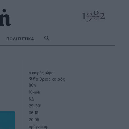
ΠΟΛΙΤΙΣΤΙΚΆ
o καιρός τώρα:
αίθριος καιρός
30
°
86
%
10
km/h
ΝΔ
29
30
°/
°
06:18
20:06
πρόγνωση: