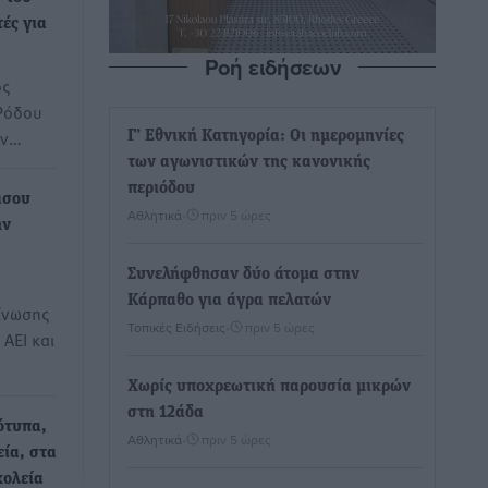
ές για
Ροή ειδήσεων
ος
Ρόδου
υν…
Γ’ Εθνική Κατηγορία: Οι ημερομηνίες
των αγωνιστικών της κανονικής
περιόδου
άσου
Αθλητικά
•
πριν 5 ώρες
ην
Συνελήφθησαν δύο άτομα στην
Κάρπαθο για άγρα πελατών
ίνωσης
Τοπικές Ειδήσεις
•
πριν 5 ώρες
ΑΕΙ και
Χωρίς υποχρεωτική παρουσία μικρών
στη 12άδα
ότυπα,
Αθλητικά
•
πριν 5 ώρες
ία, στα
χολεία