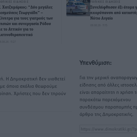
ΤΟΠΙΚΈΣ ΕΙΔΉΣΕΙΣ
ΤΟΠΙΚΈΣ ΕΙΔΉΣΕΙΣ
Γ. Χατζημάρκος: “Δύο μεγάλες
Συνελήφθησαν έξι άτομα γ
δεσμεύσεις Γεωργιάδη” –
ηχορύπανση από καταστή
Κίνητρα για τους γιατρούς των
Νότιο Αιγαίο
νησιών και συνεργασία Ρόδου
08.08.26 · 11:15
με το Αττικόν για το
Ακτινοθεραπευτικό
8.08.26 · 11:27
Υπενθύμιση:
Για την μερική αναπαραγωγ
ή. Η Δημοκρατική δεν υιοθετεί
είδησης από άλλες ιστοσελ
υμε όποια σχόλια θεωρούμε
είναι απαραίτητη η χρήση 
οίηση. Χρήστες που δεν τηρούν
παρακάτω παρεχόμενου
συνδέσμου παραπομπής πρ
άρθρο της Δημοκρατικής.