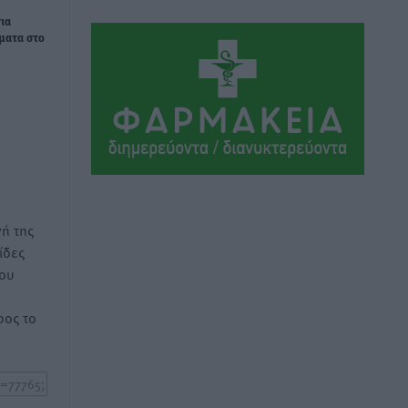
ΣΕΓΑΣ: Πιστώθηκαν τα έξοδα
ια
μετακίνησης του Πανελληνίου
ματα στο
Πρωταθλήματος Κ20 στα σωματεία
Αθλητικά
•
πριν 7 ώρες
Ευρωπαϊκό Πρωτάθλημα Στίβου: Πότε
αγωνίζονται η Μαγκούλια, η
Σπανουδάκη και ο Κριτούλης
Αθλητικά
•
πριν 7 ώρες
ή της
Εθνική Παίδων: Ο Χριστοδούλου και η
ίδες
καλύτερη φουρνιά των τελευταίων
του
ετών
Αθλητικά
•
πριν 7 ώρες
ος το
Διαγόρας: Ανανέωσε ο Μιχάλης
Χατζηγεωργίου
Αθλητικά
•
πριν 7 ώρες