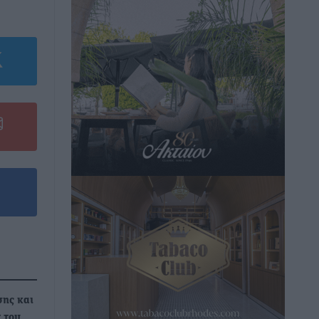
σης και
 του