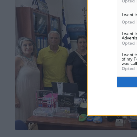
Opted 
I want t
Opted 
I want 
Advertis
Opted 
I want t
of my P
was col
Opted 