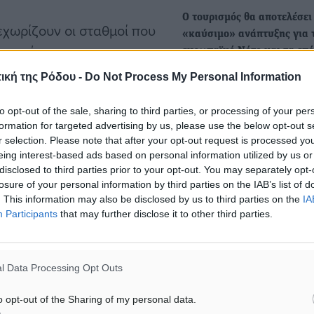
Ο τουρισμός θα αποτελέσει
εχωρίζουν οι σταθμοί που
«καύσιμο» ανάπτυξης για 
 κυριότερους: την
ευρωπαϊκό Νότο και τα επ
θηνών, τη συμμετοχή της
δύο χρόνια
ική της Ρόδου -
Do Not Process My Personal Information
Μπορεί η γκρίνια για
ία Star Alliance, την
τα φαινόμενα υπερτουρισμ
6 αεροσκαφών της
to opt-out of the sale, sharing to third parties, or processing of your per
πολλές περιοχές του ευρω
formation for targeted advertising by us, please use the below opt-out s
 ιδιωτική επένδυση στην
Νότου να…
r selection. Please note that after your opt-out request is processed y
τας τα 50 αεροσκάφη,
eing interest-based ads based on personal information utilized by us or
disclosed to third parties prior to your opt-out. You may separately opt-
ονου Κέντρου
Παύλος ντε Γκρες για το
losure of your personal information by third parties on the IAB’s list of
ηρωμάτων στην Ελλάδα,
ενδεχόμενο δημιουργίας
. This information may also be disclosed by us to third parties on the
IA
Participants
that may further disclose it to other third parties.
κόμματος: Πολλά περνάνε 
ρώπης, στο Διεθνή
μυαλό μου
αντίκτυπο, τόσο για την
Την απάντηση «πολλά περ
όσφατα, προχώρησε σε ένα
l Data Processing Opt Outs
από το μυαλό μου» έδωσε
ραγγελία των τεσσάρων
ο Παύλος Ντε Γκρες στο…
o opt-out of the Sharing of my personal data.
τουν αποστάσεις έως και