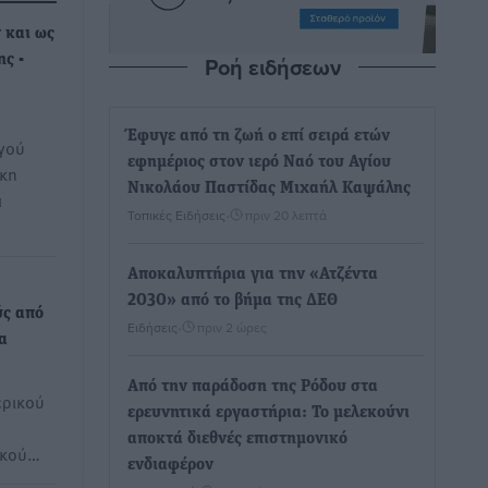
 και ως
Ροή ειδήσεων
ς -
Έφυγε από τη ζωή ο επί σειρά ετών
γού
εφημέριος στον ιερό Ναό του Αγίου
άκη
Νικολάου Παστίδας Μιχαήλ Καψάλης
α
Τοπικές Ειδήσεις
•
πριν 20 λεπτά
Αποκαλυπτήρια για την «Ατζέντα
2030» από το βήμα της ΔΕΘ
ύς από
Ειδήσεις
•
πριν 2 ώρες
α
Από την παράδοση της Ρόδου στα
ερικού
ερευνητικά εργαστήρια: Το μελεκούνι
αποκτά διεθνές επιστημονικό
ικού…
ενδιαφέρον