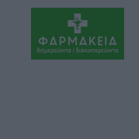
Μαρία Εκμεκτσίογλου: Η πίστη μου
είναι το μεγαλύτερο στήριγμα μου – Το
προσκύνημα στην ιερά Μονή
Πανορμίτη
Τοπικές Ειδήσεις
•
πριν 7 ώρες
Ακαθάριστα οικόπεδα: Τι γίνεται όταν
ο ιδιοκτήτης δεν τα καθαρίσει – Πώς
κινούνται δήμοι και ΠΣ, ποιος
πληρώνει τον λογαριασμό
Τοπικές Ειδήσεις
•
πριν 7 ώρες
Πού κινούνται οι κρατήσεις last
minute σε Ελλάδα από Γερμανούς
Ειδήσεις
•
πριν 7 ώρες
Οδηγός στη Ρόδο τράκαρε σταθμευμένο