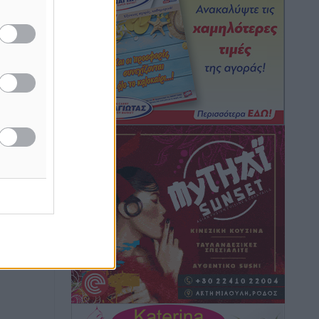
Τουρνάς για φωτιές: «Κανένα
περιθώριο εφησυχασμού» – Σε πλήρη
ετοιμότητα ο μηχανισμός
Ειδήσεις
•
πριν 5 ώρες
Καιρός: Επιμένουν οι υψηλές
θερμοκρασίες – Ισχυρά μελτέμια έως 9
μποφόρ, σε «Red Code» 6 περιοχές
Τοπικές Ειδήσεις
•
πριν 6 ώρες
Τα φοιτητικά ενοίκια «τινάζουν στον
αέρα» τους οικογενειακούς
προϋπολογισμούς
Ειδήσεις
•
πριν 6 ώρες
Δύο νέοι ξενώνες παραδόθηκαν στις
Ένοπλες Δυνάμεις στη νήσο Ρω