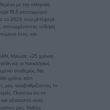
δεμένη με την ελληνική
ερε 18,5 εκατομμύρια
 με το 2022, ενώ μετέφερε
τ., επιτυγχάνοντας αύξηση
ούμενο έτος, και
EAN, δήλωσε: «25 χρόνια
γέθη και οι προκλήσεις
αμένει σταθερός. Να
θε χρόνο, κάτι
ες μας, αναβαθμίζοντας το
 εμάς. Πιστεύω ότι το
αι αξιοπιστία είναι
θρώπων μας. Καθώς