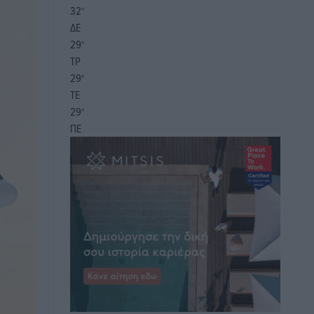
32
°
ΔΕ
29
°
ΤΡ
29
°
ΤΕ
29
°
ΠΕ