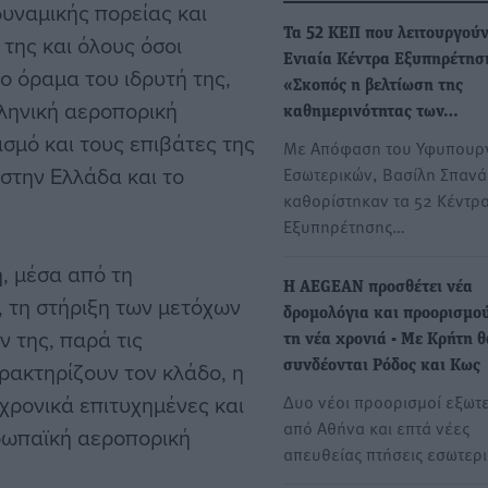
υναμικής πορείας και
Τα 52 ΚΕΠ που λειτουργούν
της και όλους όσοι
Ενιαία Κέντρα Εξυπηρέτηση
ο όραμα του ιδρυτή της,
«Σκοπός η βελτίωση της
ληνική αεροπορική
καθημερινότητας των…
ισμό και τους επιβάτες της
Με Απόφαση του Υφυπουρ
 στην Ελλάδα και το
Εσωτερικών, Βασίλη Σπαν
καθορίστηκαν τα 52 Κέντρ
Εξυπηρέτησης…
, μέσα από τη
Η AEGEAN προσθέτει νέα
 τη στήριξη των μετόχων
δρομολόγια και προορισμο
ν της, παρά τις
τη νέα χρονιά - Με Κρήτη θ
ρακτηρίζουν τον κλάδο, η
συνδέονται Ρόδος και Κως
χρονικά επιτυχημένες και
Δυο νέοι προορισμοί εξωτ
από Αθήνα και επτά νέες
ρωπαϊκή αεροπορική
απευθείας πτήσεις εσωτερ