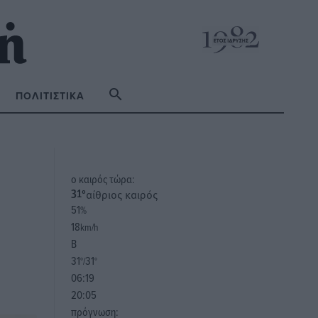
ΠΟΛΙΤΙΣΤΙΚΆ
o καιρός τώρα:
αίθριος καιρός
31
°
51
%
18
km/h
Β
31
31
°/
°
06:19
20:05
πρόγνωση: