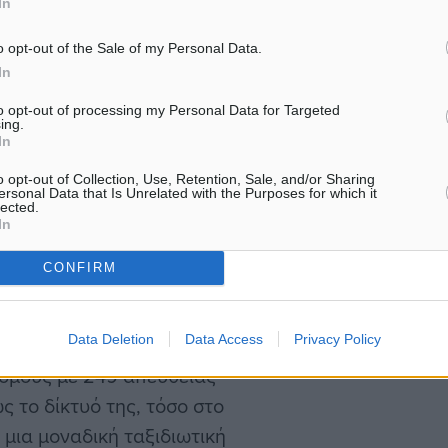
In
του Κόλπου, την Ινδία και
α πληρώματα της AEGEAN
o opt-out of the Sale of my Personal Data.
εδο άνεσης και
In
ροορισμούς.
to opt-out of processing my Personal Data for Targeted
ing.
In
ει τις αξίες και την
o opt-out of Collection, Use, Retention, Sale, and/or Sharing
νθρώπων της, ενώ επενδύει
ersonal Data that Is Unrelated with the Purposes for which it
lected.
 των νεότερων και μαζί
In
ων αερομεταφορών στην
CONFIRM
Data Deletion
Data Access
Privacy Policy
από 3.700 εργαζόμενους
ισμούς με 249 απευθείας
ς το δίκτυό της, τόσο στο
 μια μοναδική ταξιδιωτική