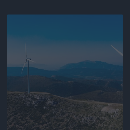
Αθλητικά
•
πριν 8 ώρες
Χαράλαμπος Χριστοδούλου: «Το μόνο παιχνίδι που
υπάρχει, είναι το επόμενο»
Αθλητικά
•
πριν 8 ώρες
Κράτησε Χατζηγιακουμή η Α.Ε. Δικαίου
Αθλητικά
•
πριν 8 ώρες
Ιπποκράτης: Ανακοίνωσε την Cvetanka Dimova
Αθλητικά
•
πριν 8 ώρες
Διαγόρας: Ανανέωσαν Φράγκος και Ζάρας, τέλος ο
Μιχαλάκης
Αθλητικά
•
πριν 8 ώρες
Α.Σ. Ρόδος: «Ελάφι» ο Γιώργος Καμπούρης