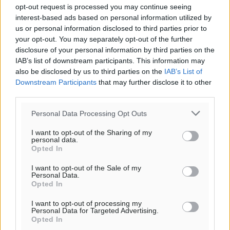
παρεχόμενου συνδέσμου παραπομπής προς το άρθρο
opt-out request is processed you may continue seeing
της Δημοκρατικής.
interest-based ads based on personal information utilized by
us or personal information disclosed to third parties prior to
your opt-out. You may separately opt-out of the further
disclosure of your personal information by third parties on the
IAB’s list of downstream participants. This information may
also be disclosed by us to third parties on the
IAB’s List of
o καιρός τώρα:
Downstream Participants
that may further disclose it to other
29
third parties.
°
αίθριος καιρός
Personal Data Processing Opt Outs
79
%
8
km/h
I want to opt-out of the Sharing of my
personal data.
Β
Opted In
26
28
°/
°
06:20
I want to opt-out of the Sale of my
Personal Data.
20:04
Opted In
πρόγνωση:
I want to opt-out of processing my
29
°
Personal Data for Targeted Advertising.
ΤΕ
Opted In