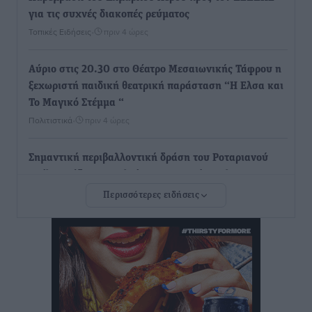
για τις συχνές διακοπές ρεύματος
Τοπικές Ειδήσεις
•
πριν 4 ώρες
Αύριο στις 20.30 στο Θέατρο Μεσαιωνικής Τάφρου η
ξεχωριστή παιδική θεατρική παράσταση “Η Ελσα και
Το Μαγικό Στέμμα “
Πολιτιστικά
•
πριν 4 ώρες
Σημαντική περιβαλλοντική δράση του Ροταριανού
Ομίλου Ρόδου στο πλαίσιο του Δικτύου Αλς-ΣΟΣ
Τοπικές Ειδήσεις
•
πριν 4 ώρες
Περισσότερες ειδήσεις
Σώθηκε ελάφι που παγιδεύτηκε στον Άγιο Ισίδωρο –
Άμεση κινητοποίηση της Δασικής Υπηρεσίας
Τοπικές Ειδήσεις
•
πριν 4 ώρες
Μητσοτάκης για Στέλιο Ράμφο: Αποχαιρετώ με θλίψη