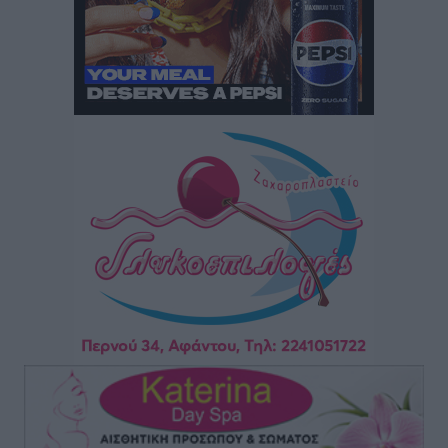
και σεβασμό αυτόν τον λαμπρό Έλληνα
Ειδήσεις
•
πριν 4 ώρες
Πέθανε ο σπουδαίος διανοούμενος, Στέλιος Ράμφος σε
ηλικία 87 ετών
Ειδήσεις
•
πριν 4 ώρες
Γιάννης Παππάς: «Σημαντική ανάσα για τις
επιχειρήσεις η παράταση του “Εξοικονομώ –
Επιχειρώ”»
Τοπικές Ειδήσεις
•
πριν 4 ώρες
Έκτακτη δια περιφοράς συνεδρίαση του Δημοτικού
Συμβουλίου Ρόδου αύριο
Τοπικές Ειδήσεις
•
πριν 5 ώρες
Βασίλης Α. Υψηλάντης από Καστελλόριζο και Ρω: «Η
παρουσία μου στο Καστελλόριζο και τη Ρω αποτελεί