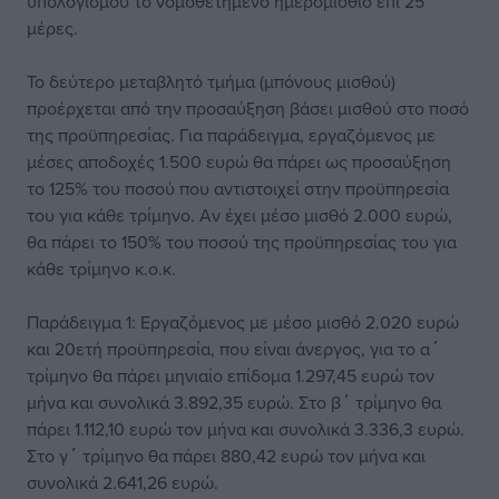
υπολογισμού το νομοθετημένο ημερομίσθιο επί 25
μέρες.
Το δεύτερο μεταβλητό τμήμα (μπόνους μισθού)
προέρχεται από την προσαύξηση βάσει μισθού στο ποσό
της προϋπηρεσίας. Για παράδειγμα, εργαζόμενος με
μέσες αποδοχές 1.500 ευρώ θα πάρει ως προσαύξηση
το 125% του ποσού που αντιστοιχεί στην προϋπηρεσία
του για κάθε τρίμηνο. Αν έχει μέσο μισθό 2.000 ευρώ,
θα πάρει το 150% του ποσού της προϋπηρεσίας του για
κάθε τρίμηνο κ.ο.κ.
Παράδειγμα 1: Εργαζόμενος με μέσο μισθό 2.020 ευρώ
και 20ετή προϋπηρεσία, που είναι άνεργος, για το α΄
τρίμηνο θα πάρει μηνιαίο επίδομα 1.297,45 ευρώ τον
μήνα και συνολικά 3.892,35 ευρώ. Στο β΄ τρίμηνο θα
πάρει 1.112,10 ευρώ τον μήνα και συνολικά 3.336,3 ευρώ.
Στο γ΄ τρίμηνο θα πάρει 880,42 ευρώ τον μήνα και
συνολικά 2.641,26 ευρώ.