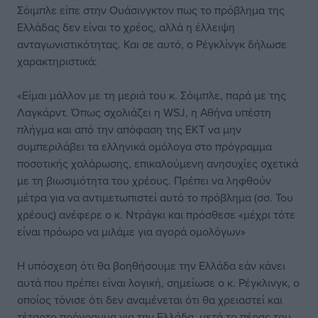
Σόιμπλε είπε στην Ουάσινγκτον πως το πρόβλημα της
Ελλάδας δεν είναι το χρέος, αλλά η έλλειψη
ανταγωνιστικότητας. Και σε αυτό, ο Ρέγκλίνγκ δήλωσε
χαρακτηριστικά:
«Είμαι μάλλον με τη μεριά του κ. Σόιμπλε, παρά με της
Λαγκάρντ. Όπως σχολιάζει η WSJ, η Αθήνα υπέστη
πλήγμα και από την απόφαση της ΕΚΤ να μην
συμπεριλάβει τα ελληνικά ομόλογα στο πρόγραμμα
ποσοτικής χαλάρωσης, επικαλούμενη ανησυχίες σχετικά
με τη βιωσιμότητα του χρέους. Πρέπει να ληφθούν
μέτρα για να αντιμετωπιστεί αυτό το πρόβλημα (σσ. Του
χρέους) ανέφερε ο κ. Ντράγκι και πρόσθεσε «μέχρι τότε
είναι πρόωρο να μιλάμε για αγορά ομολόγων»
Η υπόσχεση ότι θα βοηθήσουμε την Ελλάδα εάν κάνει
αυτά που πρέπει είναι λογική, σημείωσε ο κ. Ρέγκλινγκ, ο
οποίος τόνισε ότι δεν αναμένεται ότι θα χρειαστεί και
τέταρτο πρόγραμμα για την Ελλάδα, μετά το πέρας του