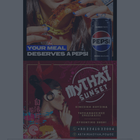
Αυτοκίνητο μπήκε παράνομα σε μονόδρομο στο
Μαστιχάρι – Αναποδογύρισε όχημα με μητέρα και
5χρονο παιδί
Τοπικές Ειδήσεις
•
πριν 11 ώρες
“Η Ευρώπη αντιμετώπιζε το προσφυγικό σαν ταινία
τρόμου” – Η συγκλονιστική μαρτυρία της Χαρούλας
Γιασιράνη στον RV για τα γεγονότα που οδήγησαν στο
Σύμφωνο της Λέρου
Τοπικές Ειδήσεις
•
πριν 11 ώρες
Συναυλία με τον Γιάννη Κότσιρα στις 21 Αυγούστου
Πολιτιστικά
•
πριν 11 ώρες
Έκτακτη συνεδρίαση της Δημοτικής Επιτροπής Ρόδου
αύριο Παρασκευή 7 Αυγούστου
Τοπικές Ειδήσεις
•
πριν 11 ώρες