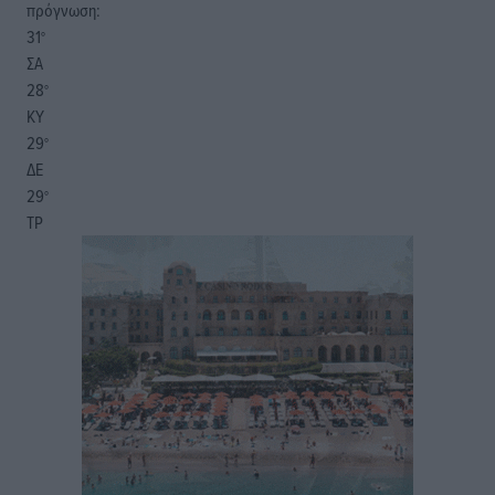
πρόγνωση:
31
°
ΣΑ
28
°
ΚΥ
29
°
ΔΕ
29
°
ΤΡ