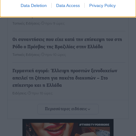
Data Deletion
Data Access
Privacy Policy
Νέο ανακαινισμένο δημοτικό τουριστικό γραφείο
στην Πάτμο
Τοπικές Ειδήσεις
•
πριν 9 ώρες
Οι συναντήσεις που είχε κατά την επίσκεψη του στη
Ρόδο ο Πρέσβης της Βραζιλίας στην Ελλάδα
Τοπικές Ειδήσεις
•
πριν 10 ώρες
Γερμανική αγορά: Έλλειψη προσιτών ξενοδοχείων
απειλεί τη ζήτηση για πακέτα διακοπών – Στο
επίκεντρο και η Ελλάδα
Ειδήσεις
•
πριν 10 ώρες
Περισσότερες ειδήσεις
Νέο ξενοδοχείο στη Ρόδο για την H Hotels –
Χατζηλαζάρου – Προχωρά καινούργιο ξενοδοχείο
στην Κω
Τοπικές Ειδήσεις
•
πριν 11 ώρες