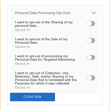
third parties.
Personal Data Processing Opt Outs
Ροή ειδήσεων
I want to opt-out of the Sharing of my
personal data.
Opted In
Η Meridiam ξεκλειδώνει τις έρευνες βυθού στη
I want to opt-out of the Sale of my
θαλάσσια περιοχή Κάσου και Καρπάθου
Personal Data.
Opted In
Τοπικές Ειδήσεις
•
πριν 7 ώρες
I want to opt-out of processing my
Personal Data for Targeted Advertising.
Παρουσίαση βιβλίου του Α. Χατζημιχαήλ – Τιμητική
Opted In
εκδήλωση για τους αυτοδιοικητικούς της Κω
Πολιτιστικά
•
πριν 9 ώρες
I want to opt-out of Collection, Use,
Retention, Sale, and/or Sharing of my
Personal Data that Is Unrelated with the
Purposes for which it was collected.
Εγκρίθηκε η ηλεκτρική διασύνδεση Ρόδου και Κω
Opted In
μέσω υποβρύχιων καλωδίων με την ηπειρωτική
CONFIRM
Ελλάδα
Τοπικές Ειδήσεις
•
πριν 9 ώρες