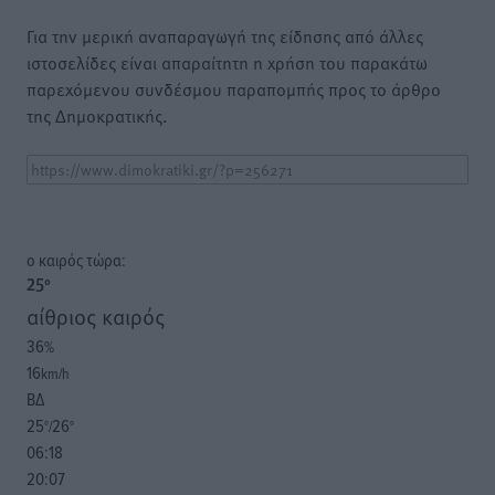
Για την μερική αναπαραγωγή της είδησης από άλλες
ιστοσελίδες είναι απαραίτητη η χρήση του παρακάτω
παρεχόμενου συνδέσμου παραπομπής προς το άρθρο
της Δημοκρατικής.
o καιρός τώρα:
25
°
αίθριος καιρός
36
%
16
km/h
ΒΔ
25
26
°/
°
06:18
20:07