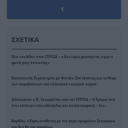
1
ΣΧΕΤΙΚΆ
Νέα «σελίδα» στον ΣΥΡΙΖΑ – «Δεν είμαι φαινόμενο, είμαι η
φωνή μιας κοινωνίας»
Επικοινωνία Γεραπετρίτη με Φιντάν: Επί τάπητος και το θέμα
των παραβιάσεων του ελληνικού εναέριου χώρου
Αποχώρησε ο Π. Σκουρλέτης από τον ΣΥΡΙΖΑ – Ο δρόμος που
έχει επιλεγεί είναι αδιέξοδος και καταστροφικός - Δεν…
Βορίδης: «Είμαι αντίθετος με τον γάμο ομόφυλων ζευγαριών
και δεν θα τον ψηφίσω»