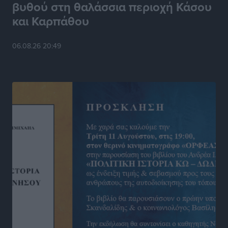
βυθού στη θαλάσσια περιοχή Κάσου
και Καρπάθου
Στίβος: Οι βαθμολογίες των συλλόγων της
Δωδεκανήσου
06.08.26 20:49
Αθλητικά
•
πριν 15 ώρες
Νέες ταυτότητες: Ποιοι πρέπει να τις αλλάξουν άμεσα
και ποιοι όχι
Ειδήσεις
•
πριν 15 ώρες
Στον Ιπποκράτη η Μαρία Βλάχου
Αθλητικά
•
πριν 15 ώρες
Οικονομική ενίσχυση για συντήρηση στο κλειστό της
Καρπάθου
Αθλητικά
•
πριν 15 ώρες
Στάθης Αντωνάς: Ένα βήμα πριν από επαγγελματικό