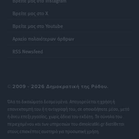
Βρείτε μας στο Instagram
Τοπικές Ειδήσεις
•
πριν 19 ώρες
Βρείτε μας στο X
Ακρίβεια: Σημαντικές οι διατακτικές σίτισης για 3
Βρείτε μας στο Youtube
στους 4 εργαζομένους
Ειδήσεις
•
πριν 19 ώρες
Αρχείο παλαιότερων άρθρων
Κινητοποίηση της Πυροσβεστικής στην Κάρπαθο, για
RSS Newsfeed
τη φωτιά στην περιοχή Σάνταλο
Τοπικές Ειδήσεις
•
πριν 19 ώρες
Η Ρόδος μπαίνει στη διεκδίκηση για τη Μεσογειακή
©
2009 - 2026 Δημοκρατική της Ρόδου.
Πρωτεύουσα Πολιτισμού και Διαλόγου 2028
Τοπικές Ειδήσεις
•
πριν 19 ώρες
Όλα τα δικαιώματα δεσμευμένα. Απαγορεύεται η χρήση ή
επανεκπομπή του ή η αντιγραφή του, σε οποιοδήποτε μέσο, μετά
Σύμη: Στον 8ο αγνοούμενο Γερμανό τουρίστα ανήκει η
ή άνευ επεξεργασίας, χωρίς άδεια του εκδότη. Το σύνολο του
σορός που εντοπίστηκε
περιεχομένου και των υπηρεσιών του dimokratiki.gr διατίθεται
Τοπικές Ειδήσεις
•
πριν 19 ώρες
στους επισκέπτες αυστηρά για προσωπική χρήση.