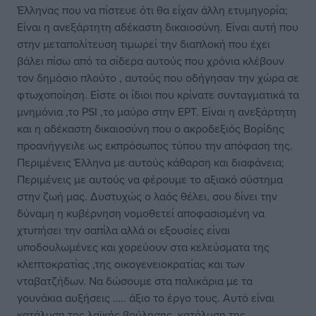
Έλληνας που να πίστευε ότι θα είχαν άλλη ετυμηγορία;
Είναι η ανεξάρτητη αδέκαστη δικαιοσύνη. Είναι αυτή που
στην μεταπολίτευση τιμωρεί την διαπλοκή που έχει
βάλει πίσω από τα σίδερα αυτούς που χρόνια κλέβουν
τον δημόσιο πλούτο , αυτούς που οδήγησαν την χώρα σε
φτωχοποίηση. Είστε οι ίδιοι που κρίνατε συνταγματικά τα
μνημόνια ,το PSI ,το μαύρο στην ΕΡΤ. Είναι η ανεξάρτητη
και η αδέκαστη δικαιοσύνη που ο ακροδεξιός Βορίδης
προανήγγειλε ως εκπρόσωπος τύπου την απόφαση της.
Περιμένεις Έλληνα με αυτούς κάθαρση και διαφάνεια;
Περιμένεις με αυτούς να φέρουμε το αξιακό σύστημα
στην ζωή μας. Δυστυχώς ο λαός θέλει, σου δίνει την
δύναμη η κυβέρνηση νομοθετεί αποφασισμένη να
χτυπήσει την σαπίλα αλλά οι εξουσίες είναι
υποδουλωμένες και χορεύουν στα κελεύσματα της
κλεπτοκρατίας ,της οικογενειοκρατίας και των
νταβατζήδων. Να δώσουμε στα παλικάρια με τα
γουνάκια αυξήσεις ….. άξιο το έργο τους. Αυτό είναι
κατάλυση της λαϊκής βούλησης, κατάλυση της