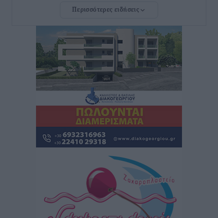
Περισσότερες ειδήσεις
Rhodes Beyond Summer – Εκεί που το καλοκαίρι
είναι μόνο η αρχή
Τοπικές Ειδήσεις
•
πριν 12 ώρες
Κικίλιας: Μειώθηκαν κατά 34% οι μεταναστευτικές
ροές στα θαλάσσια σύνορα
Ειδήσεις
•
πριν 12 ώρες
Κως: Γερμανός τουρίστας κέρδισε αποζημίωση 900
ευρώ επειδή δεν βρήκε ξαπλώστρες στις
οικογενειακές διακοπές του
Τοπικές Ειδήσεις
•
πριν 12 ώρες
Ο γεωεντοπισμός μέσω 112 «έσωσε» Δανό περιπατητή
στη Ρόδο
Τοπικές Ειδήσεις
•
πριν 12 ώρες