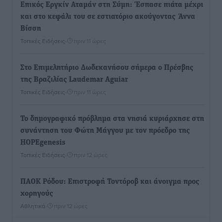
Επικός Εργκίν Αταμάν στη Σύμη: Έσπασε πιάτα μέχρι
και στο κεφάλι του σε εστιατόριο ακούγοντας Άννα
Βίσση
Τοπικές Ειδήσεις
•
πριν 11 ώρες
Στο Επιμελητήριο Δωδεκανήσου σήμερα ο Πρέσβης
της Βραζιλίας Laudemar Aguiar
Τοπικές Ειδήσεις
•
πριν 11 ώρες
To δημογραφικό πρόβλημα στα νησιά κυριάρχησε στη
συνάντηση του Φώτη Μάγγου με τον πρόεδρο της
HOPEgenesis
Τοπικές Ειδήσεις
•
πριν 12 ώρες
ΠΑΟΚ Ρόδου: Επιστροφή Τοντόροβ και άνοιγμα προς
χορηγούς
Αθλητικά
•
πριν 12 ώρες