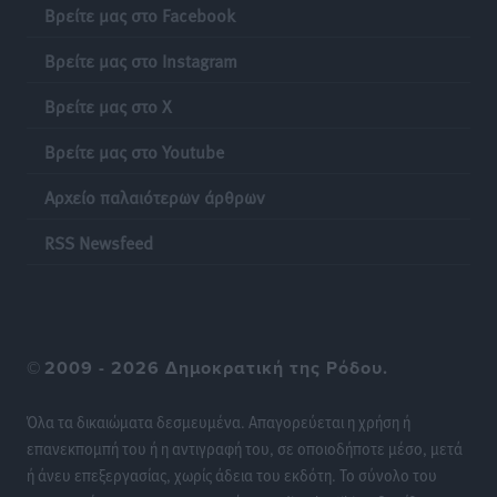
Κτηματολόγιο: Τι λειτουργεί πραγματικά ψηφιακά και
Βρείτε μας στο Facebook
πώς διορθώνονται τα λάθη
Ειδήσεις
•
πριν 20 ώρες
Βρείτε μας στο Instagram
Βρείτε μας στο X
Ποια μέτρα ζητά η αγορά εν όψει ΔΕΘ
Ειδήσεις
•
πριν 20 ώρες
Βρείτε μας στο Youtube
Αρχείο παλαιότερων άρθρων
Πυρκαγιές: Πώς τα σκουπίδια μπορούν να γίνουν η
σπίθα μιας μεγάλης καταστροφής στα νησιά
RSS Newsfeed
Ειδήσεις
•
πριν 20 ώρες
WTTC: Το μέλλον του τουρισμού περνά από τη
διαχείριση των προορισμών – Νέο πλαίσιο για
©
2009 - 2026 Δημοκρατική της Ρόδου.
βιώσιμη ανάπτυξη και ανθεκτικότητα
Ειδήσεις
•
πριν 20 ώρες
Όλα τα δικαιώματα δεσμευμένα. Απαγορεύεται η χρήση ή
επανεκπομπή του ή η αντιγραφή του, σε οποιοδήποτε μέσο, μετά
«Κοντοβερός»: Ραντεβού τον Σεπτέμβρη με…νέους
ή άνευ επεξεργασίας, χωρίς άδεια του εκδότη. Το σύνολο του
πλειστηριασμούς