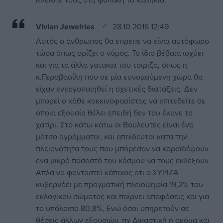
Vivian Jewelries
28.10.2016 12:49
Αυτός ο άνθρωπος θα έπρεπε να είναι αυτόφωρο
τώρα όπως ορίζει ο νόμος. Το ίδιο βέβαια ισχύει
και για τα άλλα γατάκια του τσιριζα, όπως η
κ.Γεροβασίλη που σε μία ευνομούμενη χώρα θα
είχαν ενεργοποιηθεί η σχετικές διατάξεις. Δεν
μπορεί ο κάθε κοκκινοφασίστας να επιτεθείτε σε
όποια εξουσία θέλει επειδή δεν του έκανε το
χατίρι. Στο κάτω κάτω οι Βουλευτές είναι ένα
μάτσο αγράμματοι, και απαίδευτοι κατα την
πλειονότητα τους που μπόρεσαν να κοροϊδέψουν
ένα μικρό ποσοστό του κόσμου να τους εκλέξουν.
Απλα να φανταστεί κάποιος οτι ο ΣΥΡΙΖΑ
κυβερνάει με πραγματική πλειοψηφία 19,2% του
εκλογικού σώματος και παίρνει αποφάσεις και για
το υπόλοιπο 80,8%, Ενώ όσοι υπηρετούν σε
θέσεις άλλων εξουσιών, πχ Δικαστική ή ακόμα και