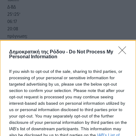
Δ-ΒΔ
25
25
°/
°
06:17
20:08
πρόγνωση:
33
°
ΠΑ
Δημοκρατική της Ρόδου -
Do Not Process My
Personal Information
28
°
ΣΑ
29
If you wish to opt-out of the sale, sharing to third parties, or
°
processing of your personal or sensitive information for
ΚΥ
targeted advertising by us, please use the below opt-out
30
°
section to confirm your selection. Please note that after your
ΔΕ
opt-out request is processed you may continue seeing
interest-based ads based on personal information utilized by
us or personal information disclosed to third parties prior to
your opt-out. You may separately opt-out of the further
disclosure of your personal information by third parties on the
IAB’s list of downstream participants. This information may
also be disclosed by us to third parties on the
IAB’s List of