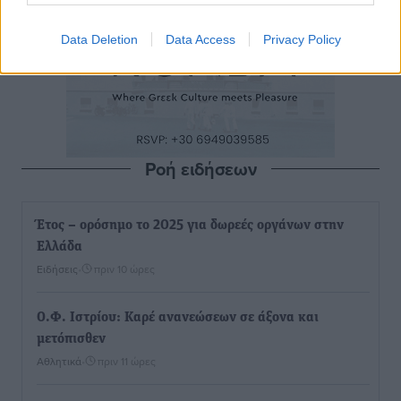
Data Deletion
Data Access
Privacy Policy
Ροή ειδήσεων
Έτος – ορόσημο το 2025 για δωρεές οργάνων στην
Ελλάδα
Ειδήσεις
•
πριν 10 ώρες
Ο.Φ. Ιστρίου: Καρέ ανανεώσεων σε άξονα και
μετόπισθεν
Αθλητικά
•
πριν 11 ώρες