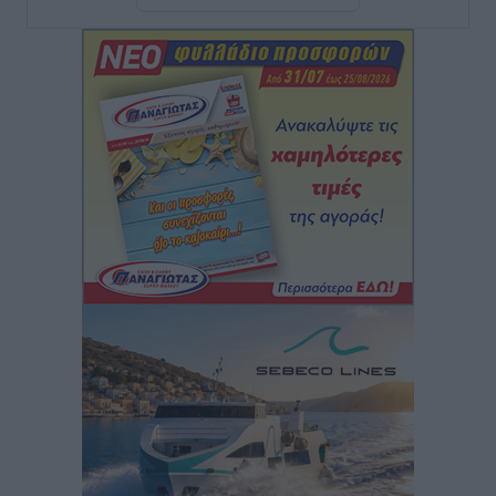
Αυτοκίνητο μπήκε παράνομα σε μονόδρομο στο
Μαστιχάρι – Αναποδογύρισε όχημα με μητέρα και
5χρονο παιδί
Τοπικές Ειδήσεις
•
πριν 3 ώρες
“Η Ευρώπη αντιμετώπιζε το προσφυγικό σαν ταινία
τρόμου” – Η συγκλονιστική μαρτυρία της Χαρούλας
Γιασιράνη στον RV για τα γεγονότα που οδήγησαν στο
Σύμφωνο της Λέρου
Τοπικές Ειδήσεις
•
πριν 3 ώρες
Συναυλία με τον Γιάννη Κότσιρα στις 21 Αυγούστου
Πολιτιστικά
•
πριν 3 ώρες
Έκτακτη συνεδρίαση της Δημοτικής Επιτροπής Ρόδου
αύριο Παρασκευή 7 Αυγούστου
Τοπικές Ειδήσεις
•
πριν 4 ώρες