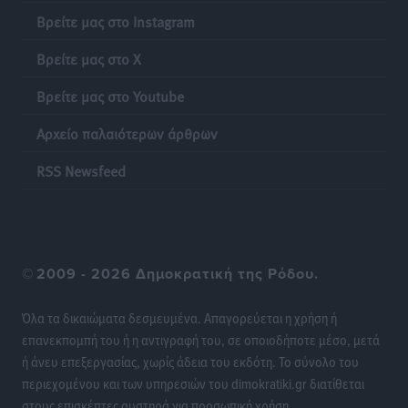
Βρείτε μας στο Instagram
Ακρίβεια: Σημαντικές οι διατακτικές σίτισης για 3
στους 4 εργαζομένους
Βρείτε μας στο X
Ειδήσεις
•
πριν 11 ώρες
Βρείτε μας στο Youtube
Κινητοποίηση της Πυροσβεστικής στην Κάρπαθο, για
Αρχείο παλαιότερων άρθρων
τη φωτιά στην περιοχή Σάνταλο
RSS Newsfeed
Τοπικές Ειδήσεις
•
πριν 11 ώρες
Η Ρόδος μπαίνει στη διεκδίκηση για τη Μεσογειακή
Πρωτεύουσα Πολιτισμού και Διαλόγου 2028
Τοπικές Ειδήσεις
•
πριν 11 ώρες
©
2009 - 2026 Δημοκρατική της Ρόδου.
Σύμη: Στον 8ο αγνοούμενο Γερμανό τουρίστα ανήκει η
Όλα τα δικαιώματα δεσμευμένα. Απαγορεύεται η χρήση ή
σορός που εντοπίστηκε
επανεκπομπή του ή η αντιγραφή του, σε οποιοδήποτε μέσο, μετά
Τοπικές Ειδήσεις
•
πριν 11 ώρες
ή άνευ επεξεργασίας, χωρίς άδεια του εκδότη. Το σύνολο του
περιεχομένου και των υπηρεσιών του dimokratiki.gr διατίθεται
στους επισκέπτες αυστηρά για προσωπική χρήση.
Η σιωπηρή παράταση του Ταμείου Ανάκαμψης για