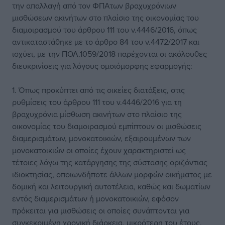
την απαλλαγή από τον
ΦΠΑ
των βραχυχρόνιων
μισθώσεων ακινήτων στο πλαίσιο της οικονομίας του
διαμοιρασμού του άρθρου 111 του ν.4446/2016, όπως
αντικαταστάθηκε με το άρθρο 84 του ν.4472/2017 και
ισχύει, με την ΠΟΛ.1059/2018 παρέχονται οι ακόλουθες
διευκρινίσεις για λόγους ομοιόμορφης εφαρμογής:
1. Όπως προκύπτει από τις οικείες διατάξεις, στις
ρυθμίσεις του άρθρου 111 του ν.4446/2016 για τη
βραχυχρόνια μίσθωση ακινήτων στο πλαίσιο της
οικονομίας του διαμοιρασμού εμπίπτουν οι μισθώσεις
διαμερισμάτων, μονοκατοικιών, εξαιρουμένων των
μονοκατοικιών οι οποίες έχουν χαρακτηριστεί ως
τέτοιες λόγω της κατάργησης της σύστασης οριζόντιας
ιδιοκτησίας, οποιωνδήποτε άλλων μορφών οικήματος με
δομική και λειτουργική αυτοτέλεια, καθώς και δωματίων
εντός διαμερισμάτων ή μονοκατοικιών, εφόσον
πρόκειται για μισθώσεις οι οποίες συνάπτονται για
συγκεκριμένη χρονική διάρκεια, μικρότερη του έτους,