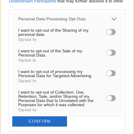
Downstream Participants
that may further disclose it to other
27
28
°/
°
third parties.
06:17
Personal Data Processing Opt Outs
20:08
πρόγνωση:
I want to opt-out of the Sharing of my
33
°
personal data.
Opted In
ΠΑ
28
°
I want to opt-out of the Sale of my
Personal Data.
ΣΑ
Opted In
29
°
ΚΥ
I want to opt-out of processing my
Personal Data for Targeted Advertising.
29
°
Opted In
ΔΕ
I want to opt-out of Collection, Use,
Retention, Sale, and/or Sharing of my
Personal Data that Is Unrelated with the
Purposes for which it was collected.
Opted In
CONFIRM