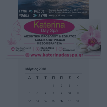
ΑΕΡΑ: Δεν σταματάει να ενισχύεται, νέο απόκτημα ο
Μητρόπουλος
Αθλητικά
•
πριν 4 ώρες
Κλεάνθης: Δουλειές μετά ευχαριστιών στο γήπεδο,
ατομικό για δύο
Αθλητικά
•
πριν 4 ώρες
Φοίβος: Εν αναμονή του Νίκου Λαζίδη
Αθλητικά
•
πριν 4 ώρες
Μάρτιος 2018
Ιάλυσος Β’: Νωρίς νωρίς μπήκαν στα βάσανα της
Δ
Τ
Τ
Π
Π
Σ
Κ
προετοιμασίας
1
2
3
4
Αθλητικά
•
πριν 4 ώρες
5
6
7
8
9
10
11
Εθνικός Αρχίπολης: Μεγάλο βήμα προόδου η ίδρυση
12
13
14
15
16
17
18
Ακαδημίας