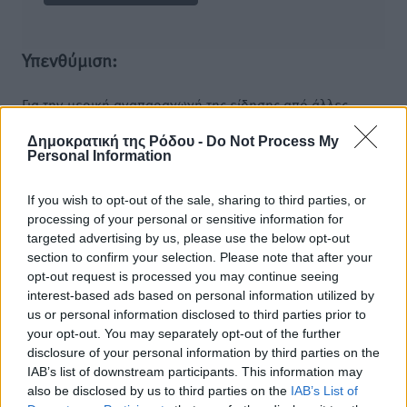
Υπενθύμιση:
Για την μερική αναπαραγωγή της είδησης από άλλες
ιστοσελίδες είναι απαραίτητη η χρήση του παρακάτω
Δημοκρατική της Ρόδου -
Do Not Process My
παρεχόμενου συνδέσμου παραπομπής προς το άρθρο
Personal Information
της Δημοκρατικής.
If you wish to opt-out of the sale, sharing to third parties, or
processing of your personal or sensitive information for
targeted advertising by us, please use the below opt-out
section to confirm your selection. Please note that after your
opt-out request is processed you may continue seeing
o καιρός τώρα:
interest-based ads based on personal information utilized by
27
°
us or personal information disclosed to third parties prior to
αίθριος καιρός
your opt-out. You may separately opt-out of the further
disclosure of your personal information by third parties on the
50
%
IAB’s list of downstream participants. This information may
14
km/h
also be disclosed by us to third parties on the
IAB’s List of
Δ