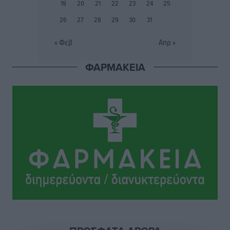
19
20
21
22
23
24
25
Αθλητικά
•
πριν 4 ώρες
26
27
28
29
30
31
Ιππότες: Με το βλέμμα στραμμένο στο μέλλον
« Φεβ
Απρ »
Αθλητικά
•
πριν 4 ώρες
ΦΑΡΜΑΚΕΙΑ
ΠΑΜΕ ΣΤΟΙΧΗΜΑ: Περισσότερα από 95 εκατομμύρια
ευρώ σε κέρδη μοίρασε τον Ιούλιο
Αθλητικά
•
πριν 4 ώρες
Ολοκλήρωση του έργου αναβάθμισης των
υποδομών του Νεστορίδειου Μελάθρου
Τοπικές Ειδήσεις
•
πριν 5 ώρες
Γ.Σ. Διαγόρας: Στα «κυανέρυθρα» ο Janni Pembe
Αθλητικά
•
πριν 6 ώρες
Σύλληψη 21χρονου για ναρκωτικά στη Ρόδο