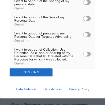
I want to opt-out of the Sharing of my
personal data.
Opted In
Τριήμερο εξόδου: Πάνω από 129.000 επιβάτες
I want to opt-out of the Sale of my
αναχωρούν από Πειραιά, Ραφήνα και Λαύριο
Personal Data.
Opted In
Ειδήσεις
•
πριν 5 ώρες
I want to opt-out of processing my
Personal Data for Targeted Advertising.
Τι αλλάζει το χωροταξικό στις τουριστικές επενδύσεις
Opted In
Τοπικές Ειδήσεις
•
πριν 5 ώρες
I want to opt-out of Collection, Use,
Retention, Sale, and/or Sharing of my
Personal Data that Is Unrelated with the
ΥΠΑΑΤ: 12,5 εκατ. ευρώ στις 13 Περιφέρειες για μέτρα
Purposes for which it was collected.
βιοασφάλειας
Opted In
Τοπικές Ειδήσεις
•
πριν 6 ώρες
CONFIRM
Ποιοι φοιτητές μπορούν να λάβουν ενίσχυση για
στέγη έως 2.500 ευρώ
Data Deletion
Data Access
Privacy Policy
Ειδήσεις
•
πριν 6 ώρες
«Γιατί οι Τούρκοι συρρέουν στα ελληνικά νησιά»: