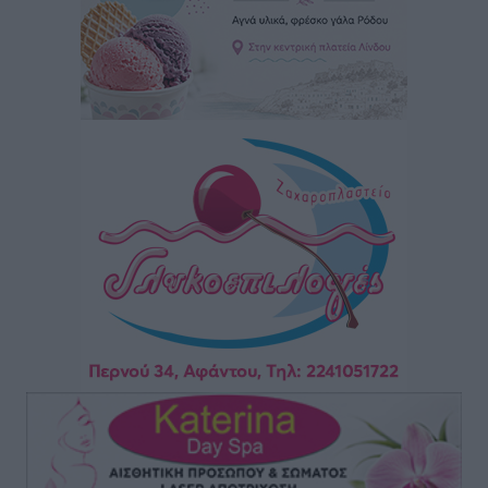
Τοπικές Ειδήσεις
•
πριν 7 ώρες
Πάνθηρες: Ξεκίνησαν αισιόδοξοι για την παρθενική
“πτήση” τους
Αθλητικά
•
πριν 7 ώρες
Άρης Αρχαγγέλου: Στο πλευρό του άτυχου Ιάκωβου
Θωμά
Αθλητικά
•
πριν 7 ώρες
Φοίβος: Η μεγάλη επιστροφή του Μπρένο Σαλβατιέρα
Αθλητικά
•
πριν 7 ώρες
Κλεάνθης: Έτοιμες οι κάρτες διαρκείας της νέας
σεζόν
Αθλητικά
•
πριν 7 ώρες
Ατρόμητος Διμυλιάς: Ο Μαργαρίτης και μία