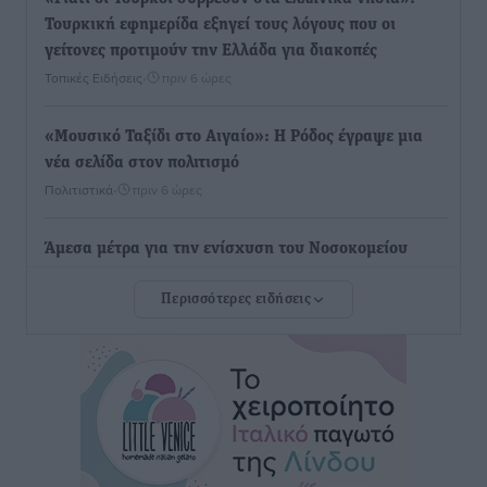
Τουρκική εφημερίδα εξηγεί τους λόγους που οι
γείτονες προτιμούν την Ελλάδα για διακοπές
Τοπικές Ειδήσεις
•
πριν 6 ώρες
«Μουσικό Ταξίδι στο Αιγαίο»: Η Ρόδος έγραψε μια
νέα σελίδα στον πολιτισμό
Πολιτιστικά
•
πριν 6 ώρες
Άμεσα μέτρα για την ενίσχυση του Νοσοκομείου
Ρόδου και αντιμετώπιση των ελλείψεων προσωπικού
Περισσότερες ειδήσεις
ανακοίνωσε ο Άδωνις Γεωργιάδης
Τοπικές Ειδήσεις
•
πριν 7 ώρες
Iατρικός Σύλλογος Ροδου προς Α. Γεωργιάδη:
Στρατηγικές Προτάσεις για την Ενίσχυση της
Δημόσιας Υγείας στη Νησιωτική Ελλάδα και στα
Νοσοκομεία της Γ΄ Ζώνης