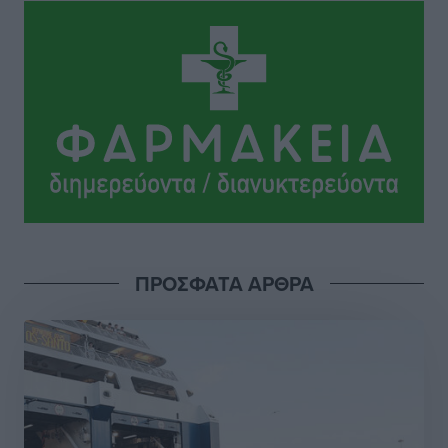
Το Yucatan Show έρχεται στη Ρόδο με τον Frankie
Lluc
Πολιτιστικά
•
πριν 11 ώρες
Σι Τζέι Χάρις: «Να πανηγυρίσουμε πολλές νίκες μαζί»
Αθλητικά
•
πριν 11 ώρες
Ροδήλιος: Ο απολογισμός από το Πανελλήνιο
Πρωτάθλημα Πίστας
Αθλητικά
•
πριν 11 ώρες
ΠΡΟΣΦΑΤΑ ΑΡΘΡΑ
Διαγόρας: Μετεγγραφικό ντεμαράζ
Αθλητικά
•
πριν 11 ώρες
Γ.Σ. Διαγόρας: Εντατική προετοιμασία και επιστροφή
Ρίζου στις Ακαδημίες
Αθλητικά
•
πριν 11 ώρες