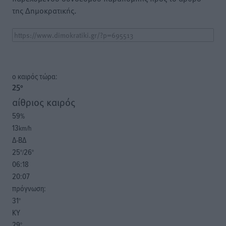
της Δημοκρατικής.
o καιρός τώρα:
25
°
αίθριος καιρός
59
%
13
km/h
Δ-ΒΔ
25
26
°/
°
06:18
20:07
πρόγνωση:
31
°
ΚΥ
29
°