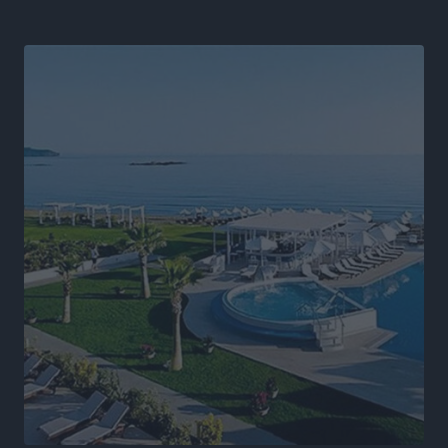
αλλάξει στην Πολιτική Προστασί
Ειδήσεις
•
πριν 11 ώρες
Άδωνις Γεωργιάδης στον RV: “Στο υπουργείο
εξετάζουμε την θεσμοθέτηση τρίτης κατηγορίας
κινήτρων, ειδικά για τα νοσοκομεία στα νησιά”
Τοπικές Ειδήσεις
•
πριν 11 ώρες
Θετικό κλίμα και κοινό όραμα για την ανάδειξη της
ιστορίας της Ρόδου στο Αεροδρόμιο «Διαγόρας»
Τοπικές Ειδήσεις
•
πριν 12 ώρες
Αντώνης Καμπουράκης: «Ένα σπουδαίο έργο
πολιτισμού για τη Ρόδο, που σχεδιάσαμε και
εξασφαλίσαμε τη χρηματοδότησή του, γίνεται
πραγματικότητα»
Τοπικές Ειδήσεις
•
πριν 12 ώρες