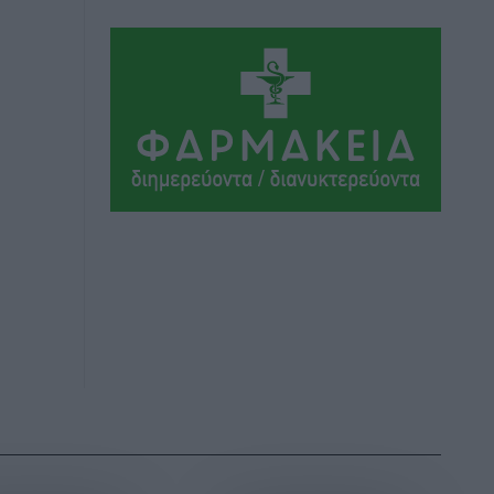
Αθλητικά
•
πριν 2 ώρες
Συναυλία Μάριου Φραγκούλη –
Γιώργου Περρή στην Κάσο
Πολιτιστικά
•
πριν 2 ώρες
Την άρση των εμποδίων για την άμεση
λειτουργία του βρεφονηπιακού
σταθμού στην Κάσο, ζητά ο Μάνος
Κόνσολας
Τοπικές Ειδήσεις
•
πριν 3 ώρες
Κλειστή αύριο βράδυ η παραλιακή οδός
στο λιμάνι της Κω
Τοπικές Ειδήσεις
•
πριν 3 ώρες
Στην ΑΑΔΕ ο Μητσοτάκης για το