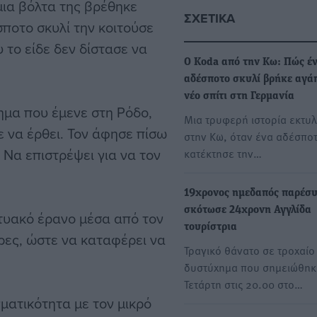
μια βόλτα της βρέθηκε
ΣΧΕΤΙΚΆ
ποτο σκυλί την κοιτούσε
 το είδε δεν δίστασε να
Ο Koda από την Κω: Πώς έ
αδέσποτο σκυλί βρήκε αγά
νέο σπίτι στη Γερμανία
τημα που έμενε στη Ρόδο,
Μια τρυφερή ιστορία εκτυλ
 να έρθει. Τον άφησε πίσω
στην Κω, όταν ένα αδέσποτ
 Να επιστρέψει για να τον
κατέκτησε την…
19χρονος ημεδαπός παρέσυ
σκότωσε 24χρονη Αγγλίδα
κτυακό έρανο μέσα από τον
τουρίστρια
ρες, ώστε να καταφέρει να
Τραγικό θάνατο σε τροχαίο
δυστύχημα που σημειώθηκ
Τετάρτη στις 20.00 στο…
ματικότητα με τον μικρό