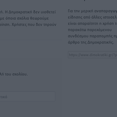
Για την μερική αναπαραγωγ
ή. Η Δημοκρατική δεν υιοθετεί
είδησης από άλλες ιστοσελ
υμε όποια σχόλια θεωρούμε
είναι απαραίτητη η χρήση 
οίηση. Χρήστες που δεν τηρούν
παρακάτω παρεχόμενου
συνδέσμου παραπομπής πρ
άρθρο της Δημοκρατικής.
λή του σχολίου.