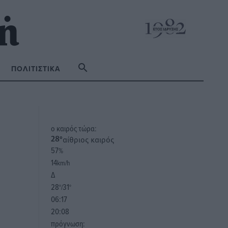
ΠΟΛΙΤΙΣΤΙΚΆ
o καιρός τώρα:
αίθριος καιρός
28
°
57
%
14
km/h
Δ
28
31
°/
°
06:17
20:08
πρόγνωση: