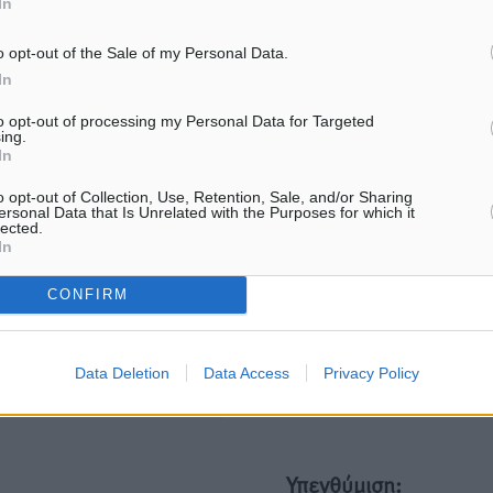
In
ματα αναζήτησης
o opt-out of the Sale of my Personal Data.
In
ε μας στο Google News ★ ↗
to opt-out of processing my Personal Data for Targeted
ήστε
ing.
In
o opt-out of Collection, Use, Retention, Sale, and/or Sharing
ersonal Data that Is Unrelated with the Purposes for which it
lected.
In
ΙΑΒΑΣΕ ΕΠΙΣΗΣ
CONFIRM
ΤΟΠΙΚΈΣ ΕΙΔΉΣΕΙΣ
ΤΟΠΙΚΈΣ ΕΙΔΉΣΕΙΣ
Στο νοσοκομείο της Ρόδου αύριο
Φώτης Γιαννακός στον RV
ο Άδωνις Γεωργιάδης
αυξημένες πληρότητες η Λ
στόχος η επιμήκυνση της
6.08.26 · 13:58
Data Deletion
Data Access
Privacy Policy
τουριστικής σεζόν στο νησ
06.08.26 · 13:54
Υπενθύμιση: