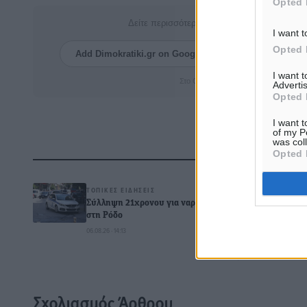
Opted 
Δείτε περισσότερα άρθρα μας στα αποτελέσ
I want t
Opted 
Add Dimokratiki.gr on Google ↗
Ακολουθήστ
I want 
Στο Google News πατήστε ★ Ακολουθ
Advertis
Opted 
I want t
of my P
was col
Opted 
Δ
ΤΟΠΙΚΈΣ ΕΙΔΉΣΕΙΣ
Σύλληψη 21χρονου για ναρκωτικά
στη Ρόδο
06.08.26 · 14:13
0
Σχολιασμός Άρθρου