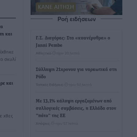
Ροή ειδήσεων
να
πη και
Γ.Σ. Διαγόρας: Στα «κυανέρυθρα» ο
Janni Pembe
ίχθηκε
Αθλητικά
•
πριν 20 λεπτά
ο σκυλί
Σύλληψη 21χρονου για ναρκωτικά στη
Ρόδο
ρε και
Τοπικές Ειδήσεις
•
πριν 50 λεπτά
Με 13,1% κάλυψη εργαζομένων από
συλλογικές συμβάσεις, η Ελλάδα στον
ε χθες
“πάτο” της ΕΕ
Απόψεις
•
πριν 57 λεπτά