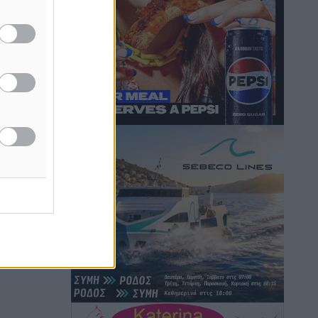
Νέες ταυτότητες: Ποιοι πρέπει να τις
αλλάξουν άμεσα και ποιοι όχι
Ειδήσεις
•
πριν 2 ώρες
Στον Ιπποκράτη η Μαρία Βλάχου
Αθλητικά
•
πριν 2 ώρες
Οικονομική ενίσχυση για συντήρηση
στο κλειστό της Καρπάθου
Αθλητικά
•
πριν 2 ώρες
: Με
Στάθης Αντωνάς: Ένα βήμα πριν από
έρος,
επαγγελματικό συμβόλαιο πυγμαχίας
ί
με MTGP και BXGP για Ευρώπη και
Αυστραλία
Αθλητικά
•
πριν 2 ώρες