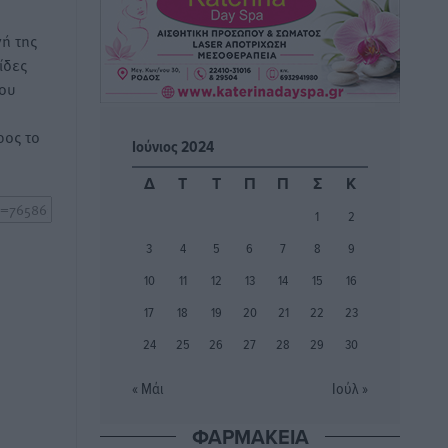
ΚΑΕ Κολοσσός: Τα… ευρωπαϊκά
εισιτήρια διαρκείας
ή της
Αθλητικά
•
πριν 2 ώρες
ίδες
του
Ιπποκράτης: Ανανέωσε η Νίκη
ος το
Καρτσαμάρη
Ιούνιος 2024
Αθλητικά
•
πριν 2 ώρες
Δ
Τ
Τ
Π
Π
Σ
Κ
1
2
Η Μανίσα πήρε Buie και Davis
Αθλητικά
•
πριν 2 ώρες
3
4
5
6
7
8
9
10
11
12
13
14
15
16
Γ.Σ. Ηπιόνη: «Προπονητική ομάδα με
17
18
19
20
21
22
23
εμπειρία, επιστημονική γνώση και
24
25
26
27
28
29
30
σύγχρονες μεθόδους»
Αθλητικά
•
πριν 2 ώρες
« Μάι
Ιούλ »
Α.Σ. Ρόδος: Ξανά στα «πράσινα» ο
ΦΑΡΜΑΚΕΙΑ
Νίκος Κοντίτσης