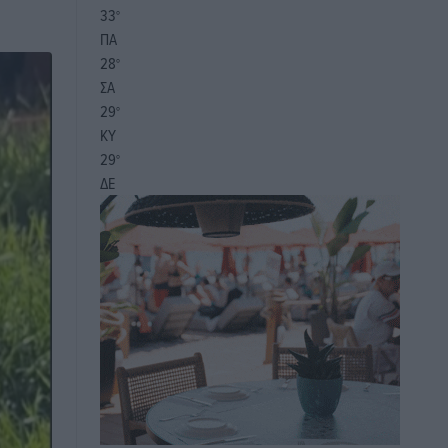
33
°
ΠΑ
28
°
ΣΑ
29
°
ΚΥ
29
°
ΔΕ