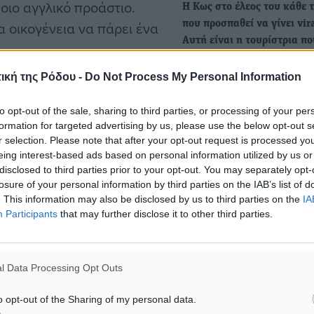
οιο αγγλικό προάστιο.
Η Κως στο έλεος του κάθε 
α οικογένεια να πάρει ένα
που προσπαθεί να γίνει vira
Αυτή είναι η τουρίστρια π
.
βρήκε…
ική της Ρόδου -
Do Not Process My Personal Information
Οργή προκαλεί η ευκολία μ
οποία μια ψεύτικη πληροφ
to opt-out of the sale, sharing to third parties, or processing of your per
μέσα από…
formation for targeted advertising by us, please use the below opt-out s
r selection. Please note that after your opt-out request is processed y
Φρίκη στην Κω: Τουρίστρι
eing interest-based ads based on personal information utilized by us or
disclosed to third parties prior to your opt-out. You may separately opt-
μπάνιο και έπιασε… ανθρώ
losure of your personal information by third parties on the IAB’s list of
μέλος – Τι κατέγραψε η Ασ
. This information may also be disclosed by us to third parties on the
IA
Μια φρικιαστική υπόθεση
Participants
that may further disclose it to other third parties.
εξελίσσεται στην Κω, όπου
νεαρή τουρίστρια μπήκε σ
l Data Processing Opt Outs
ιοθεσία
o opt-out of the Sharing of my personal data.