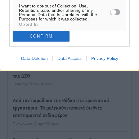
I want to opt-out of Collection, Use,
Ροή ειδήσεων
Retention, Sale, and/or Sharing of my
Personal Data that Is Unrelated with the
Purposes for which it was collected.
Opted In
Έφυγε από τη ζωή ο επί σειρά ετών εφημέριος στον
CONFIRM
ιερό Ναό του Αγίου Νικολάου Παστίδας Μιχαήλ
Καψάλης
Τοπικές Ειδήσεις
•
πριν 14 ώρες
Data Deletion
Data Access
Privacy Policy
Αποκαλυπτήρια για την «Ατζέντα 2030» από το βήμα
της ΔΕΘ
Ειδήσεις
•
πριν 16 ώρες
Από την παράδοση της Ρόδου στα ερευνητικά
εργαστήρια: Το μελεκούνι αποκτά διεθνές
επιστημονικό ενδιαφέρον
Πολιτιστικά
•
πριν 16 ώρες