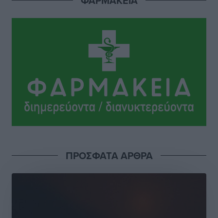
ΦΑΡΜΑΚΕΙΑ
από Γερμανούς
Ειδήσεις
•
πριν 21 ώρες
Οδηγός στη Ρόδο τράκαρε σταθμευμένο αυτοκίνητο,
παρέσυρε 72χρονο και διέφυγε
Τοπικές Ειδήσεις
•
πριν 21 ώρες
Το νέο Ειδικό Χωροταξικό για τον Τουρισμό
ξανασχεδιάζει τον επενδυτικό χάρτη της Ρόδου
Τοπικές Ειδήσεις
•
πριν 22 ώρες
Γιάννης Βασιλάκης: «Η Πρωτοβάθμια Φροντίδα
ΠΡΟΣΦΑΤΑ ΑΡΘΡΑ
Υγείας πρέπει να φτάνει σε κάθε γωνιά – Ενισχύουμε
τις δομές, δεν τις αποδυναμώνουμε»
Συνεντεύξεις
•
πριν 22 ώρες
Ιδρυμα Ωνάση: Το όραμα πίσω από τα δύο νέα