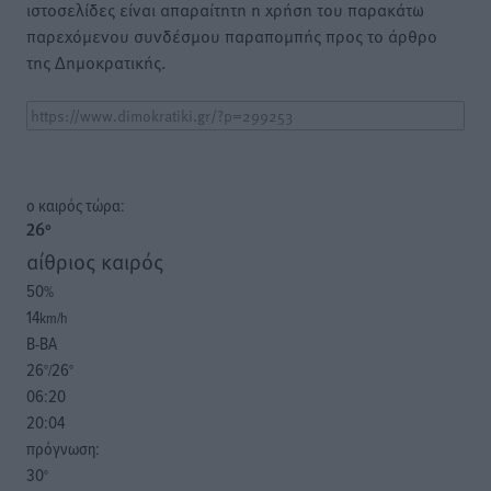
ιστοσελίδες είναι απαραίτητη η χρήση του παρακάτω
παρεχόμενου συνδέσμου παραπομπής προς το άρθρο
της Δημοκρατικής.
o καιρός τώρα:
26
°
αίθριος καιρός
50
%
14
km/h
Β-ΒΑ
26
26
°/
°
06:20
20:04
πρόγνωση:
30
°