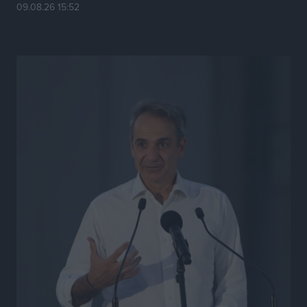
09.08.26 15:52
το μέλλον της μέσα στην αβεβαιότητα
Συνεντεύξεις
•
πριν 22 ώρες
Η υπογεννητικότητα βάζει λουκέτο σε 11 σχολεία
Πρωτοβάθμιας στα Δωδεκάνησα
Ρεπορτάζ
•
πριν 22 ώρες
Κ. Σπανός: Παρά την αυξημένη τουριστική κίνηση, η
αγορά της Ρόδου κινείται κάτω από τις προσδοκίες
Ρεπορτάζ
•
πριν 22 ώρες
Ο λαγοκέφαλος βρήκε επιτέλους τιμή, μένει να βρεθεί
και σχέδιο
Δημο-Κρίσεις
•
πριν 22 ώρες
Το ΠΑΣΟΚ στα Δωδεκάνησα ψάχνει έξι και του
περισσεύουν 14