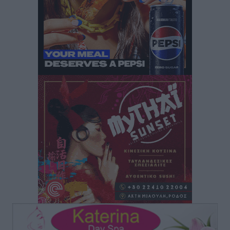
μελτέμια έως 9 μποφόρ, σε «Red Code» 6 περιοχές
Τοπικές Ειδήσεις
•
πριν 19 ώρες
Τα φοιτητικά ενοίκια «τινάζουν στον αέρα» τους
οικογενειακούς προϋπολογισμούς
Ειδήσεις
•
πριν 20 ώρες
Δύο νέοι ξενώνες παραδόθηκαν στις Ένοπλες
Δυνάμεις στη νήσο Ρω
Τοπικές Ειδήσεις
•
πριν 20 ώρες
Συνεχίζεται η έξοδος του Αυγούστου – Πάνω από
34.000 αναχωρούν σήμερα μόνο από τον Πειραιά
Ειδήσεις
•
πριν 20 ώρες
Μόνιμες θέσεις στους παιδικούς σταθμούς: Οι
προϋποθέσεις, η 24μηνη εμπειρία και οι προθεσμίες