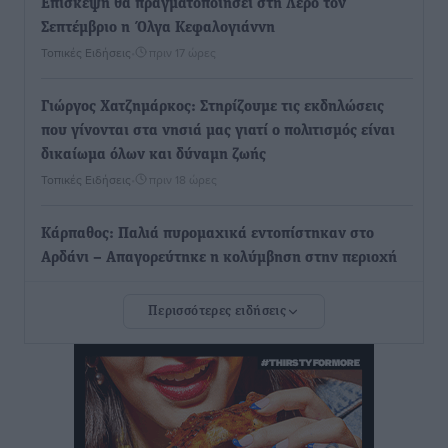
Επίσκεψη θα πραγματοποιήσει στη Λέρο τον
Σεπτέμβριο η Όλγα Κεφαλογιάννη
Τοπικές Ειδήσεις
•
πριν 17 ώρες
Γιώργος Χατζημάρκος: Στηρίζουμε τις εκδηλώσεις
που γίνονται στα νησιά μας γιατί ο πολιτισμός είναι
δικαίωμα όλων και δύναμη ζωής
Τοπικές Ειδήσεις
•
πριν 18 ώρες
Κάρπαθος: Παλιά πυρομαχικά εντοπίστηκαν στο
Αρδάνι – Απαγορεύτηκε η κολύμβηση στην περιοχή
Τοπικές Ειδήσεις
•
πριν 18 ώρες
Περισσότερες ειδήσεις
Τουρνάς για φωτιές: «Κανένα περιθώριο
εφησυχασμού» – Σε πλήρη ετοιμότητα ο μηχανισμός
Ειδήσεις
•
πριν 19 ώρες
Καιρός: Επιμένουν οι υψηλές θερμοκρασίες – Ισχυρά