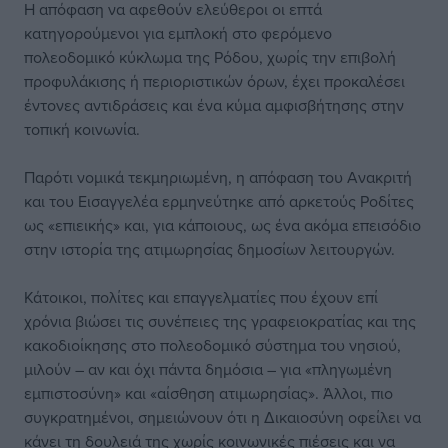
Η απόφαση να αφεθούν ελεύθεροι οι επτά
κατηγορούμενοι για εμπλοκή στο φερόμενο
πολεοδομικό κύκλωμα της Ρόδου, χωρίς την επιβολή
προφυλάκισης ή περιοριστικών όρων, έχει προκαλέσει
έντονες αντιδράσεις και ένα κύμα αμφισβήτησης στην
τοπική κοινωνία.
Παρότι νομικά τεκμηριωμένη, η απόφαση του Ανακριτή
και του Εισαγγελέα ερμηνεύτηκε από αρκετούς Ροδίτες
ως «επιεικής» και, για κάποιους, ως ένα ακόμα επεισόδιο
στην ιστορία της ατιμωρησίας δημοσίων λειτουργών.
Κάτοικοι, πολίτες και επαγγελματίες που έχουν επί
χρόνια βιώσει τις συνέπειες της γραφειοκρατίας και της
κακοδιοίκησης στο πολεοδομικό σύστημα του νησιού,
μιλούν – αν και όχι πάντα δημόσια – για «πληγωμένη
εμπιστοσύνη» και «αίσθηση ατιμωρησίας». Άλλοι, πιο
συγκρατημένοι, σημειώνουν ότι η Δικαιοσύνη οφείλει να
κάνει τη δουλειά της χωρίς κοινωνικές πιέσεις και να