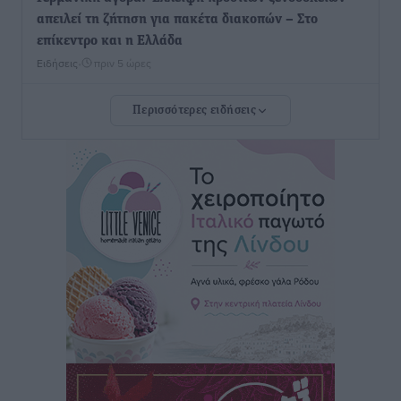
απειλεί τη ζήτηση για πακέτα διακοπών – Στο
επίκεντρο και η Ελλάδα
Ειδήσεις
•
πριν 5 ώρες
Περισσότερες ειδήσεις
Νέο ξενοδοχείο στη Ρόδο για την H Hotels –
Χατζηλαζάρου – Προχωρά καινούργιο ξενοδοχείο
στην Κω
Τοπικές Ειδήσεις
•
πριν 5 ώρες
Αυτοκίνητο μπήκε παράνομα σε μονόδρομο στο
Μαστιχάρι – Αναποδογύρισε όχημα με μητέρα και
5χρονο παιδί
Τοπικές Ειδήσεις
•
πριν 5 ώρες
“Η Ευρώπη αντιμετώπιζε το προσφυγικό σαν ταινία
τρόμου” – Η συγκλονιστική μαρτυρία της Χαρούλας
Γιασιράνη στον RV για τα γεγονότα που οδήγησαν στο