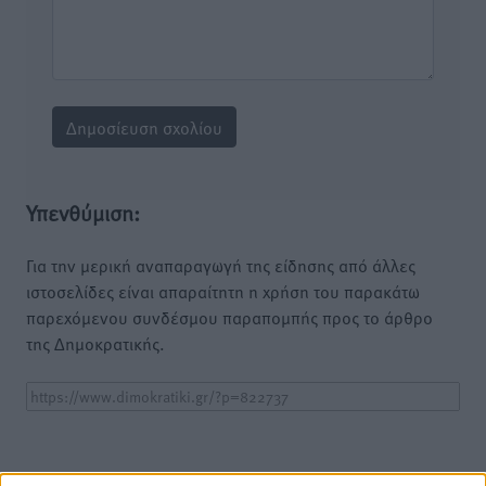
Υπενθύμιση:
Για την μερική αναπαραγωγή της είδησης από άλλες
ιστοσελίδες είναι απαραίτητη η χρήση του παρακάτω
παρεχόμενου συνδέσμου παραπομπής προς το άρθρο
της Δημοκρατικής.
o καιρός τώρα: