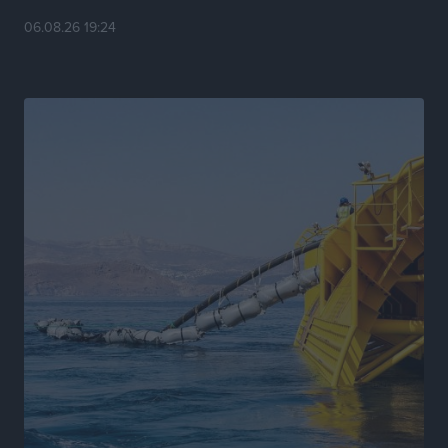
06.08.26 19:24
Η Μανίσα πήρε Buie και Davis
Αθλητικά
•
πριν 9 ώρες
Γ.Σ. Ηπιόνη: «Προπονητική ομάδα με εμπειρία,
επιστημονική γνώση και σύγχρονες μεθόδους»
Αθλητικά
•
πριν 9 ώρες
Α.Σ. Ρόδος: Ξανά στα «πράσινα» ο Νίκος Κοντίτσης
Αθλητικά
•
πριν 9 ώρες
Συναυλία Μάριου Φραγκούλη – Γιώργου Περρή στην
Κάσο
Πολιτιστικά
•
πριν 10 ώρες
Την άρση των εμποδίων για την άμεση λειτουργία του
βρεφονηπιακού σταθμού στην Κάσο, ζητά ο Μάνος