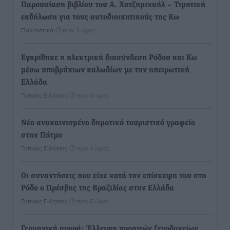
Παρουσίαση βιβλίου του Α. Χατζημιχαήλ – Τιμητική
εκδήλωση για τους αυτοδιοικητικούς της Κω
Πολιτιστικά
•
πριν 3 ώρες
Εγκρίθηκε η ηλεκτρική διασύνδεση Ρόδου και Κω
μέσω υποβρύχιων καλωδίων με την ηπειρωτική
Ελλάδα
Τοπικές Ειδήσεις
•
πριν 4 ώρες
Νέο ανακαινισμένο δημοτικό τουριστικό γραφείο
στην Πάτμο
Τοπικές Ειδήσεις
•
πριν 4 ώρες
Οι συναντήσεις που είχε κατά την επίσκεψη του στη
Ρόδο ο Πρέσβης της Βραζιλίας στην Ελλάδα
Τοπικές Ειδήσεις
•
πριν 5 ώρες
Γερμανική αγορά: Έλλειψη προσιτών ξενοδοχείων