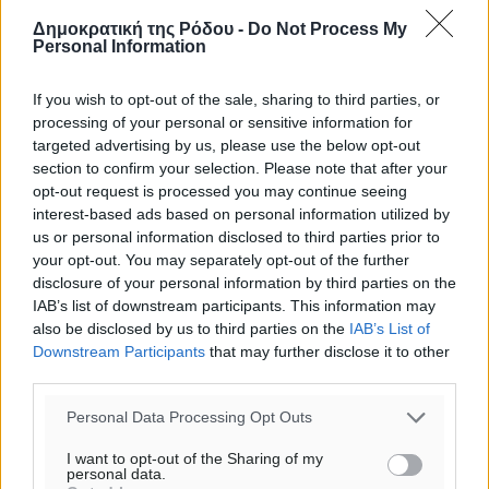
26
°
Δημοκρατική της Ρόδου -
Do Not Process My
Personal Information
αίθριος καιρός
42
%
If you wish to opt-out of the sale, sharing to third parties, or
11
km/h
processing of your personal or sensitive information for
Δ
targeted advertising by us, please use the below opt-out
26
26
°/
°
section to confirm your selection. Please note that after your
06:17
opt-out request is processed you may continue seeing
20:08
interest-based ads based on personal information utilized by
us or personal information disclosed to third parties prior to
πρόγνωση:
your opt-out. You may separately opt-out of the further
31
°
disclosure of your personal information by third parties on the
ΣΑ
IAB’s list of downstream participants. This information may
28
°
also be disclosed by us to third parties on the
IAB’s List of
ΚΥ
Downstream Participants
that may further disclose it to other
29
°
third parties.
ΔΕ
Personal Data Processing Opt Outs
29
°
ΤΡ
I want to opt-out of the Sharing of my
personal data.