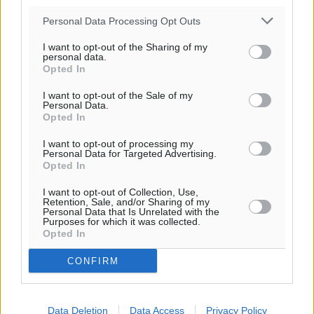
Personal Data Processing Opt Outs
Για την μερική αναπαραγωγή της είδησης από άλλες
ιστοσελίδες είναι απαραίτητη η χρήση του παρακάτω
I want to opt-out of the Sharing of my
personal data.
παρεχόμενου συνδέσμου παραπομπής προς το άρθρο
Opted In
της Δημοκρατικής.
I want to opt-out of the Sale of my
Personal Data.
Opted In
I want to opt-out of processing my
Personal Data for Targeted Advertising.
Opted In
o καιρός τώρα:
25
°
I want to opt-out of Collection, Use,
Retention, Sale, and/or Sharing of my
αίθριος καιρός
Personal Data that Is Unrelated with the
Purposes for which it was collected.
47
%
Opted In
14
km/h
ΒΔ
CONFIRM
26
28
°/
°
06:17
20:08
Data Deletion
Data Access
Privacy Policy