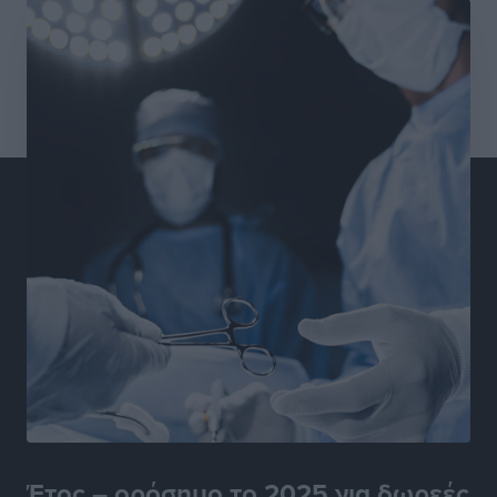
Χατζηβασιλείου: Προτεραιότητα της ΕΕ η προστασία
των εξωτερικών συνόρων
Ειδήσεις
•
πριν 13 ώρες
Κάρπαθος: Το πιο υποτιμημένο νησί είναι ένας
κρυφός παράδεισος στα Δωδεκάνησα
Τοπικές Ειδήσεις
•
πριν 13 ώρες
Ο Λαμπρος Φισφής στη Ρόδο στις 21 Σεπτεμβρίου
Πολιτιστικά
•
πριν 13 ώρες
ΚΑΕ Κολοσσός: Αντίστροφη μέτρηση για την
προετοιμασία
Αθλητικά
•
πριν 14 ώρες
Εθνική Παίδων: Με Χριστοδούλου στο Ευρωμπάσκετ
Αθλητικά
•
πριν 14 ώρες
Έτος – ορόσημο το 2025 για δωρεές