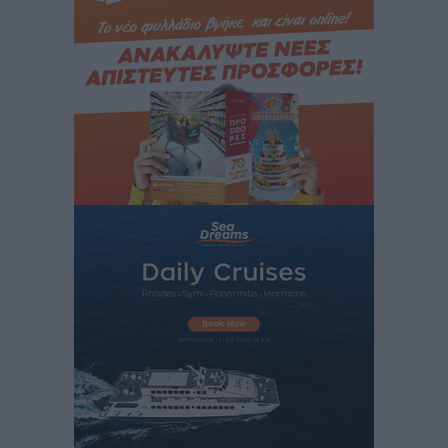
Κικίλιας: Μειώθηκαν κατά 34% οι μεταναστευτικές
ροές στα θαλάσσια σύνορα
Ειδήσεις
•
πριν 11 ώρες
Κως: Γερμανός τουρίστας κέρδισε αποζημίωση 900
ευρώ επειδή δεν βρήκε ξαπλώστρες στις
οικογενειακές διακοπές του
Τοπικές Ειδήσεις
•
πριν 11 ώρες
Ο γεωεντοπισμός μέσω 112 «έσωσε» Δανό περιπατητή
στη Ρόδο
Τοπικές Ειδήσεις
•
πριν 11 ώρες
Σύμη: Ανασύρθηκε σορός άνδρα – Εξετάζεται αν είναι
ο 8ος Γερμανός που αγνοούνταν μετά την παράσυρσή
ιστιοφόρου
Τοπικές Ειδήσεις
•
πριν 11 ώρες