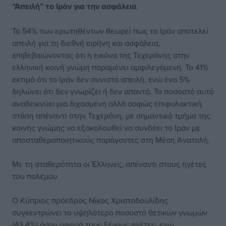
“Απειλή” το Ιράν για την ασφάλεια
Το 54% των ερωτηθέντων θεωρεί πως το Ιράν αποτελεί
απειλή για τη διεθνή ειρήνη και ασφάλεια,
επιβεβαιώνοντας ότι η εικόνα της Τεχεράνης στην
ελληνική κοινή γνώμη παραμένει αμφιλεγόμενη. Το 41%
εκτιμά ότι το Ιράν δεν συνιστά απειλή, ενώ ένα 5%
δηλώνει ότι δεν γνωρίζει ή δεν απαντά. Το ποσοστό αυτό
αναδεικνύει μια διχασμένη αλλά σαφώς επιφυλακτική
στάση απέναντι στην Τεχεράνη, με σημαντικό τμήμα της
κοινής γνώμης να εξακολουθεί να συνδέει το Ιράν με
αποσταθεροποιητικούς παράγοντες στη Μέση Ανατολή.
Με τη σταθερότητα οι Έλληνες, απέναντι στους ηγέτες
του πολέμου
Ο Κύπριος πρόεδρος Νίκος Χριστοδουλίδης
συγκεντρώνει το υψηλότερο ποσοστό θετικών γνωμών
(43,4%) όσον αφορά τους ξένους ηγέτες, ενώ