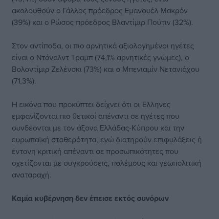
ακολουθούν ο Γάλλος πρόεδρος Εμανουέλ Μακρόν
(39%) και ο Ρώσος πρόεδρος Βλαντίμιρ Πούτιν (32%).
Στον αντίποδα, οι πιο αρνητικά αξιολογημένοι ηγέτες
είναι ο Ντόναλντ Τραμπ (74,1% αρνητικές γνώμες), ο
Βολοντίμιρ Ζελένσκι (73%) και ο Μπενιαμίν Νετανιάχου
(71,3%).
Η εικόνα που προκύπτει δείχνει ότι οι Έλληνες
εμφανίζονται πιο θετικοί απέναντι σε ηγέτες που
συνδέονται με τον άξονα Ελλάδας-Κύπρου και την
ευρωπαϊκή σταθερότητα, ενώ διατηρούν επιφυλάξεις ή
έντονη κριτική απέναντι σε προσωπικότητες που
σχετίζονται με συγκρούσεις, πολέμους και γεωπολιτική
αναταραχή.
Καμία κυβέρνηση δεν έπεισε εκτός συνόρων