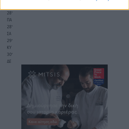
πρόγνωση:
28
°
ΠΑ
28
°
ΣΑ
29
°
ΚΥ
30
°
ΔΕ