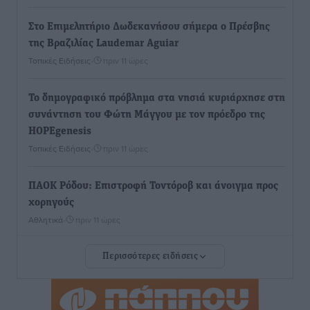
Στο Επιμελητήριο Δωδεκανήσου σήμερα ο Πρέσβης
της Βραζιλίας Laudemar Aguiar
Τοπικές Ειδήσεις
•
πριν 11 ώρες
To δημογραφικό πρόβλημα στα νησιά κυριάρχησε στη
συνάντηση του Φώτη Μάγγου με τον πρόεδρο της
HOPEgenesis
Τοπικές Ειδήσεις
•
πριν 11 ώρες
ΠΑΟΚ Ρόδου: Επιστροφή Τοντόροβ και άνοιγμα προς
χορηγούς
Αθλητικά
•
πριν 11 ώρες
Περισσότερες ειδήσεις
Rhodes Beyond Summer – Εκεί που το καλοκαίρι
είναι μόνο η αρχή
Τοπικές Ειδήσεις
•
πριν 11 ώρες