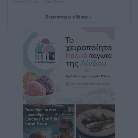
Τοπικές Ειδήσεις
•
πριν 2 ώρες
Περισσότερες ειδήσεις
Γιάννης Βασιλάκης: «Η Πρωτοβάθμια Φροντίδα
Υγείας πρέπει να φτάνει σε κάθε γωνιά – Ενισχύουμε
τις δομές, δεν τις αποδυναμώνουμε»
Συνεντεύξεις
•
πριν 2 ώρες
Ιδρυμα Ωνάση: Το όραμα πίσω από τα δύο νέα
σχολεία της Ρόδου
Συνεντεύξεις
•
πριν 2 ώρες
Μιχάλης Χουρδάκης: «Η χώρα χρειάζεται μια
αξιόπιστη εναλλακτική κυβερνητική πρόταση»
Συνεντεύξεις
•
πριν 2 ώρες
Σεβ. Μητροπολίτης Ρόδου κ. Κύριλλος: «Ο Αύγουστος
είναι ο μήνας της Παναγίας και η Θεία Λειτουργία η
καρδιά της ζωής της Εκκλησίας»