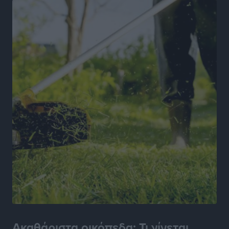
Αθλητικά
•
πριν 22 ώρες
Ο Πελεκάνος, οι ανεμογεννήτριες και μια κοινότητα
που κανείς δεν ρώτησε
Δημο-Κρίσεις
•
πριν 22 ώρες
Η Ρόδος περιμένει και οι θεσμοί της λογομαχούν
Δημο-Κρίσεις
•
πριν 22 ώρες
Τα Γλυπτά του Παρθενώνα ως προσωπικό δώρο στον
Τραμπ
Δημο-Κρίσεις
•
πριν 22 ώρες
Το στενό της Κρεμαστής μπήκε στη λίστα των 7
θαυμάτων της αναμονής
Δημο-Κρίσεις
•
πριν 22 ώρες
Ακαθάριστα οικόπεδα: Τι γίνεται