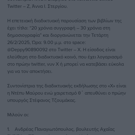
Twitter – Z, Άννα Ι. Στεργίου.
Η επετειακή διαδικτυακή παρουσίαση των βιβλίων της
έχει τίτλο: “20 χρόνια συγγραφή – 30 χρόνια στη
δημοσιογραφία” και διοργανώνεται την Τετάρτη
26/2/2025, Ώρα: 9.00 μ.μ. στο space:
@Deppy90890092 στο Τwitter – X. H είσοδος είναι
ελεύθερη στο διαδικτυακό κοινό, που έχει λογαριασμό
στο πρώην twitter, νυν X ή μπορεί να κατεβάσει εύκολα
για να τον αποκτήσει.
Συντονίστρια της διαδικτυακής εκδήλωσης στο «Χ» είναι
η Ντέπυ Μαύρου ενώ χαιρετισμό θ΄ απευθύνει ο πρώην
υπουργός Στέφανος Τζουμάκας.
Μιλούν οι:
1. Ανδρέας Παναγιωτόπουλος, βουλευτής Αχαΐας