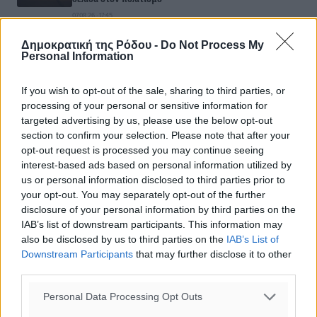
07.08.26 · 17:45
ΠΟΛΙΤΙΣΤΙΚΆ
Δημοκρατική της Ρόδου -
Do Not Process My
Το Yucatan Show έρχεται στη Ρόδο με τον Frankie Lluc
Personal Information
07.08.26 · 13:32
If you wish to opt-out of the sale, sharing to third parties, or
processing of your personal or sensitive information for
Σχολιασμός Άρθρου
targeted advertising by us, please use the below opt-out
section to confirm your selection. Please note that after your
Τα σχόλια εκφράζουν αποκλειστικά τον εκάστοτε
opt-out request is processed you may continue seeing
σχολιαστή. Η Δημοκρατική δεν υιοθετεί αυτές τις
interest-based ads based on personal information utilized by
us or personal information disclosed to third parties prior to
απόψεις. Διατηρούμε το δικαίωμα να διαγράψουμε όποια
your opt-out. You may separately opt-out of the further
σχόλια θεωρούμε προσβλητικά ή περιέχουν ύβρεις, χωρίς
disclosure of your personal information by third parties on the
καμμία προειδοποίηση. Χρήστες που δεν τηρούν τους
IAB’s list of downstream participants. This information may
όρους χρήσης αποκλείονται.
also be disclosed by us to third parties on the
IAB’s List of
Downstream Participants
that may further disclose it to other
third parties.
Προσθέστε ένα σχόλιο
Personal Data Processing Opt Outs