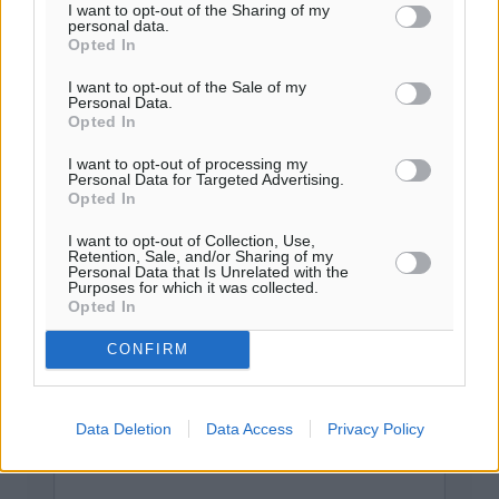
I want to opt-out of the Sharing of my
Το E-mail δεν θα δημοσιευτεί.
personal data.
Opted In
Πρέπει να συμπληρωθούν όλα τα πεδία για την
υποβολή του σχολίου.
I want to opt-out of the Sale of my
Personal Data.
Opted In
Όνοματεπώνυμο
Email
I want to opt-out of processing my
Personal Data for Targeted Advertising.
Opted In
Φύλαξε τα στοιχεία μου για την επόμενη φορά.
I want to opt-out of Collection, Use,
Retention, Sale, and/or Sharing of my
Personal Data that Is Unrelated with the
Purposes for which it was collected.
Opted In
CONFIRM
Data Deletion
Data Access
Privacy Policy