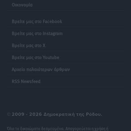
Οικονομία
Ευρωπαϊκό Πρωτάθλημα Στίβου: Πότε αγωνίζονται η
Μαγκούλια, η Σπανουδάκη και ο Κριτούλης
Βρείτε μας στο Facebook
Αθλητικά
•
πριν 23 ώρες
Βρείτε μας στο Instagram
Εθνική Παίδων: Ο Χριστοδούλου και η καλύτερη
Βρείτε μας στο X
φουρνιά των τελευταίων ετών
Αθλητικά
•
πριν 23 ώρες
Βρείτε μας στο Youtube
Αρχείο παλαιότερων άρθρων
Διαγόρας: Ανανέωσε ο Μιχάλης Χατζηγεωργίου
Αθλητικά
•
πριν 23 ώρες
RSS Newsfeed
ΔΕΑΣ Δάφνη Ρόδου: Η Ευαγγελία Τετράδη στο
τεχνικό επιτελείο
Αθλητικά
•
πριν 23 ώρες
©
2009 - 2026 Δημοκρατική της Ρόδου.
Γ.Σ. Διαγόρας: Το οργανόγραμμα των Ακαδημιών
Όλα τα δικαιώματα δεσμευμένα. Απαγορεύεται η χρήση ή
Αθλητικά
•
πριν 23 ώρες