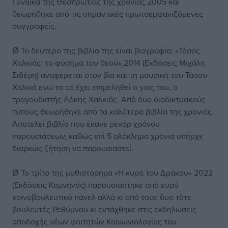
Γυναίκα της Θεσπρωτίας της χρονιάς 2005 και
θεωρήθηκε από τις σημαντικές πρωτοεμφανιζόμενες
συγγραφείς.
Ø Το δεύτερο της βιβλίο της είναι βιογραφία: «Τάσος
Χαλκιάς: το φύσημα του θεού»,2014 (Εκδόσεις Μιχάλη
Σιδέρη) αναφέρεται στον βίο και τη μουσική του Τάσου
Χαλκιά ενώ το cd έχει επιμεληθεί ο γιος του, ο
τραγουδιστής Λάκης Χαλκιάς. Από δυο διαδικτυακούς
τύπους θεωρήθηκε από τα καλύτερα βιβλία της χρονιάς.
Αποτελεί βιβλίο που έκανε ρεκόρ χρόνου
παρουσιάσεων, καθώς επί 5 ολόκληρα χρόνια υπήρχε
διαρκώς ζήτηση να παρουσιαστεί.
Ø Το τρίτο της μυθιστόρημα «Η κυρά του Δράκου» 2022
(Εκδόσεις Κομνηνός) παρουσιάστηκε από ευρύ
κοινοβουλευτικό πάνελ αλλά κι από τους δυο τότε
βουλευτές Ρεθύμνου κι εντάχθηκε στις εκδηλώσεις
υποδοχής νέων φοιτητών Κοινωνιολογίας του