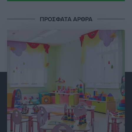
Ροδάκινα: 9 οφέλη στην υγεία του ανθρώπου
Τοπικές Ειδήσεις
•
πριν 2 ώρες
ΠΡΟΣΦΑΤΑ ΑΡΘΡΑ
Καιρός «hot – dry – windy» τις επόμενες 48 ώρες στη
χώρα
Ειδήσεις
•
πριν 15 ώρες
Δύο σχολεία της Λέρου αλλάζουν όψη με δωρεά
αγάπης για τα παιδιά
Τοπικές Ειδήσεις
•
πριν 15 ώρες
Τουρισμός: Με θετικό πρόσημο έως τώρα η χρονιά,
παρά τα σκαμπανεβάσματα
Ειδήσεις
•
πριν 15 ώρες
Χαρ. Ναβροζίδης στον RV «Σε τρία χρόνια θα είμαστε
η πιο ψηφιακή Περιφέρεια της χώρας» Δημοπρατείται