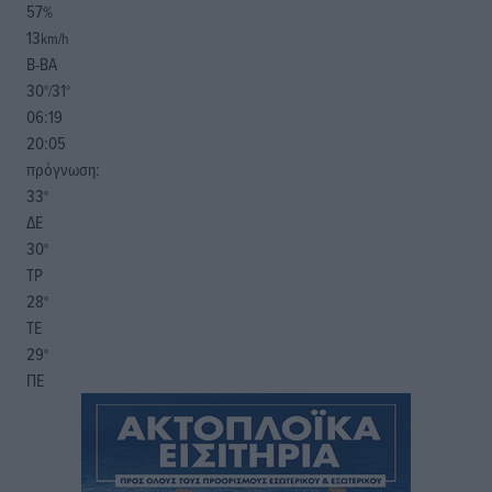
57
%
13
km/h
Β-ΒΑ
30
31
°/
°
06:19
20:05
πρόγνωση:
33
°
ΔΕ
30
°
ΤΡ
28
°
ΤΕ
29
°
ΠΕ