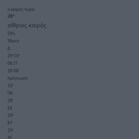
o καιρός τώρα:
28
°
αίθριος καιρός
59
%
19
km/h
Δ
29
31
°/
°
06:17
20:08
πρόγνωση:
33
°
ΠΑ
28
°
ΣΑ
29
°
ΚΥ
29
°
ΔΕ