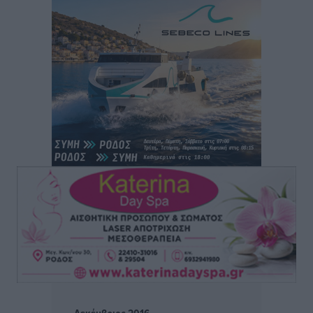
συμβόλαιο πυγμαχίας με MTGP και BXGP για Ευρώπη
και Αυστραλία
Αθλητικά
•
πριν 2 ώρες
ΚΑΕ Κολοσσός: Τα… ευρωπαϊκά εισιτήρια διαρκείας
Αθλητικά
•
πριν 2 ώρες
Ιπποκράτης: Ανανέωσε η Νίκη Καρτσαμάρη
Αθλητικά
•
πριν 2 ώρες
Η Μανίσα πήρε Buie και Davis
Αθλητικά
•
πριν 2 ώρες
Γ.Σ. Ηπιόνη: «Προπονητική ομάδα με εμπειρία,
επιστημονική γνώση και σύγχρονες μεθόδους»
Αθλητικά
•
πριν 2 ώρες