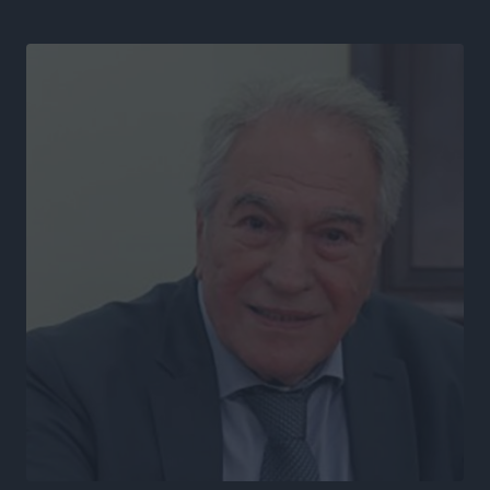
Η σιωπηρή παράταση του Ταμείου Ανάκαμψης για
την Ελλάδα
Ειδήσεις
•
πριν 6 ώρες
Το εκλογικό ρολόι του Μαξίμου χτυπά τέλη Μαΐου του
2027
Τοπικές Ειδήσεις
•
πριν 7 ώρες
ΦΟΔΣΑ Νοτίου Αιγαίου: «Δεν ζητάμε ασυλία – ζητάμε
θεσμική προστασία της αυτοδιοίκησης»
Τοπικές Ειδήσεις
•
πριν 7 ώρες
Στη διαδικασία της απευθείας διαπραγμάτευσης ο
Δήμος Ρόδου για τη ναυαγοσωστική κάλυψη των
παραλιών
Τοπικές Ειδήσεις
•
πριν 7 ώρες