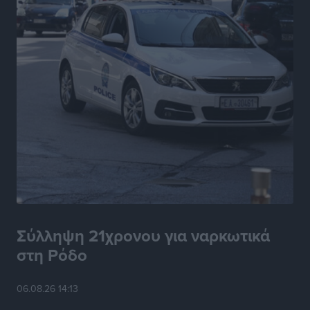
Τοπικές Ειδήσεις
•
πριν 6 ώρες
Ακρίβεια: Σημαντικές οι διατακτικές σίτισης για 3
στους 4 εργαζομένους
Ειδήσεις
•
πριν 6 ώρες
Κινητοποίηση της Πυροσβεστικής στην Κάρπαθο, για
τη φωτιά στην περιοχή Σάνταλο
Τοπικές Ειδήσεις
•
πριν 6 ώρες
Η Ρόδος μπαίνει στη διεκδίκηση για τη Μεσογειακή
Πρωτεύουσα Πολιτισμού και Διαλόγου 2028
Τοπικές Ειδήσεις
•
πριν 6 ώρες
Σύλληψη 21χρονου για ναρκωτικά
στη Ρόδο
Σύμη: Στον 8ο αγνοούμενο Γερμανό τουρίστα ανήκει η
σορός που εντοπίστηκε
06.08.26 14:13
Τοπικές Ειδήσεις
•
πριν 6 ώρες