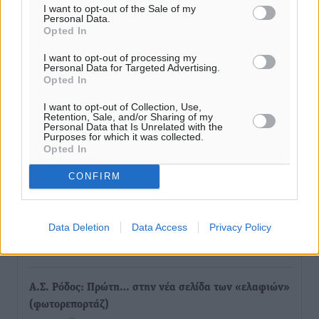
I want to opt-out of the Sale of my
Σύλληψη 21χρονου για ναρκωτικά στη Ρόδο
Personal Data.
Τοπικές Ειδήσεις
•
πριν 1 ώρα
Opted In
I want to opt-out of processing my
Personal Data for Targeted Advertising.
Με 13,1% κάλυψη εργαζομένων από συλλογικές
Opted In
συμβάσεις, η Ελλάδα στον “πάτο” της ΕΕ
Απόψεις
•
πριν 1 ώρα
I want to opt-out of Collection, Use,
Retention, Sale, and/or Sharing of my
Personal Data that Is Unrelated with the
Purposes for which it was collected.
Στο νοσοκομείο της Ρόδου αύριο ο Άδωνις Γεωργιάδης
Opted In
Τοπικές Ειδήσεις
•
πριν 1 ώρα
CONFIRM
Φώτης Γιαννακός στον RV: Με αυξημένες πληρότητες
η Λέρος, στόχος η επιμήκυνση της τουριστικής σεζόν
Data Deletion
Data Access
Privacy Policy
στο νησί
Τοπικές Ειδήσεις
•
πριν 1 ώρα
Α.Σ. Ρόδος: Πρώτη… στην νέα σελίδα των «ελαφιών»
(φωτορεπορτάζ)