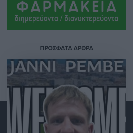
πολύ σημαντική ημέρα για τον πρωτογενή τομέα»
Ειδήσεις
•
πριν 4 ώρες
Ξενοδοχεία: Ανοδος 10% στον τζίρο με στάσιμες
διανυκτερεύσεις
Ειδήσεις
•
πριν 4 ώρες
ΠΡΟΣΦΑΤΑ ΑΡΘΡΑ
Οι πρώτες εικόνες του νέου Canadair που έρχεται
Ελλάδα και θα πετά και νύχτα
Ειδήσεις
•
πριν 4 ώρες
Premia Properties: Επενδύσεις άνω των 500 εκατ.
ευρώ σε ξενοδοχειακές μονάδες
Τοπικές Ειδήσεις
•
πριν 4 ώρες
Αυξήθηκαν οι Ελληνες που αποφάσισαν να
διακόψουν το κάπνισμα
Ειδήσεις
•
πριν 4 ώρες