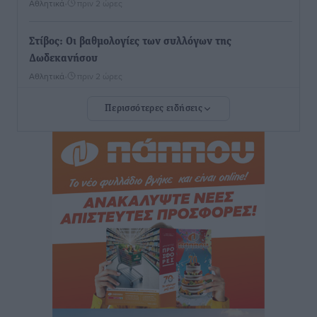
Αθλητικά
•
πριν 2 ώρες
Στίβος: Οι βαθμολογίες των συλλόγων της
Δωδεκανήσου
Αθλητικά
•
πριν 2 ώρες
Περισσότερες ειδήσεις
Νέες ταυτότητες: Ποιοι πρέπει να τις αλλάξουν άμεσα
και ποιοι όχι
Ειδήσεις
•
πριν 2 ώρες
Στον Ιπποκράτη η Μαρία Βλάχου
Αθλητικά
•
πριν 2 ώρες
Οικονομική ενίσχυση για συντήρηση στο κλειστό της
Καρπάθου
Αθλητικά
•
πριν 2 ώρες
Στάθης Αντωνάς: Ένα βήμα πριν από επαγγελματικό