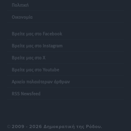
Ρεπορτάζ
•
πριν 7 ώρες
Πολιτική
Οικονομία
Δικαίωση επιχειρηματία της Καρπάθου θύματος
συκοφαντικής δυσφήμησης
Ρεπορτάζ
•
πριν 7 ώρες
Βρείτε μας στο Facebook
Βρείτε μας στο Instagram
Β. Καρνάβας: Το ΠΑΣΟΚ οργανώνεται από τώρα για
την εκλογική μάχη – Επανεκκινούν οι τοπικές
Βρείτε μας στο X
επιτροπές στα Δωδεκάνησα
Βρείτε μας στο Youtube
Τοπικές Ειδήσεις
•
πριν 7 ώρες
Αρχείο παλαιότερων άρθρων
Ψηφιακό δίδυμο για τα δάση της Ρόδου και 3D
εκτύπωση 42 οικισμών
RSS Newsfeed
Τοπικές Ειδήσεις
•
πριν 7 ώρες
Ένα όνομα που ταιριάζει στην Ρόδο
Δημο-Κρίσεις
•
πριν 7 ώρες
©
2009 - 2026 Δημοκρατική της Ρόδου.