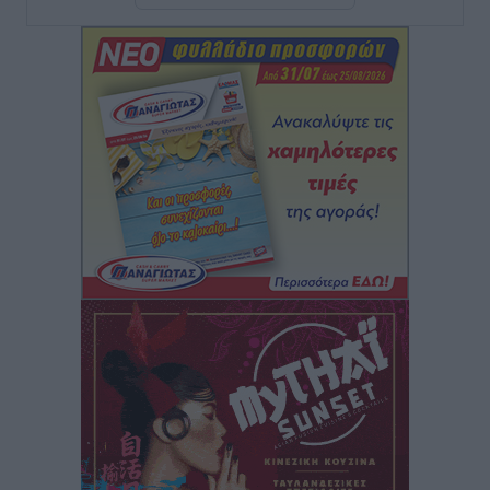
Υγείας πρέπει να φτάνει σε κάθε γωνιά – Ενισχύουμε
τις δομές, δεν τις αποδυναμώνουμε»
Συνεντεύξεις
•
πριν 2 ώρες
Ιδρυμα Ωνάση: Το όραμα πίσω από τα δύο νέα
σχολεία της Ρόδου
Συνεντεύξεις
•
πριν 2 ώρες
Μιχάλης Χουρδάκης: «Η χώρα χρειάζεται μια
αξιόπιστη εναλλακτική κυβερνητική πρόταση»
Συνεντεύξεις
•
πριν 2 ώρες
Σεβ. Μητροπολίτης Ρόδου κ. Κύριλλος: «Ο Αύγουστος
είναι ο μήνας της Παναγίας και η Θεία Λειτουργία η
καρδιά της ζωής της Εκκλησίας»
Συνεντεύξεις
•
πριν 2 ώρες