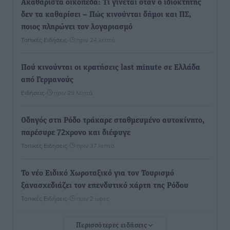
Ακαθάριστα οικόπεδα: Τι γίνεται όταν ο ιδιοκτήτης
δεν τα καθαρίσει – Πώς κινούνται δήμοι και ΠΣ,
ποιος πληρώνει τον λογαριασμό
Τοπικές Ειδήσεις
•
πριν 24 λεπτά
Πού κινούνται οι κρατήσεις last minute σε Ελλάδα
από Γερμανούς
Ειδήσεις
•
πριν 29 λεπτά
Οδηγός στη Ρόδο τράκαρε σταθμευμένο αυτοκίνητο,
παρέσυρε 72χρονο και διέφυγε
Τοπικές Ειδήσεις
•
πριν 37 λεπτά
Το νέο Ειδικό Χωροταξικό για τον Τουρισμό
ξανασχεδιάζει τον επενδυτικό χάρτη της Ρόδου
Τοπικές Ειδήσεις
•
πριν 2 ώρες
Περισσότερες ειδήσεις
Γιάννης Βασιλάκης: «Η Πρωτοβάθμια Φροντίδα