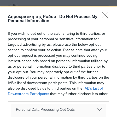
Δημοκρατική της Ρόδου -
Do Not Process My
#Ρόδος
#Δημοτική Αρχή
#Εγκατάσταση
Personal Information
If you wish to opt-out of the sale, sharing to third parties, or
Δείτε περισσότερα άρθρα μας στα αποτελέσματα αναζήτησης
processing of your personal or sensitive information for
targeted advertising by us, please use the below opt-out
section to confirm your selection. Please note that after your
Add Dimokratiki.gr on Google ↗
opt-out request is processed you may continue seeing
interest-based ads based on personal information utilized by
Ακολουθήστε μας στο Google News ★ ↗
us or personal information disclosed to third parties prior to
your opt-out. You may separately opt-out of the further
Στο Google News πατήστε ★ Ακολουθήστε
disclosure of your personal information by third parties on the
IAB’s list of downstream participants. This information may
also be disclosed by us to third parties on the
IAB’s List of
Downstream Participants
that may further disclose it to other
third parties.
Personal Data Processing Opt Outs