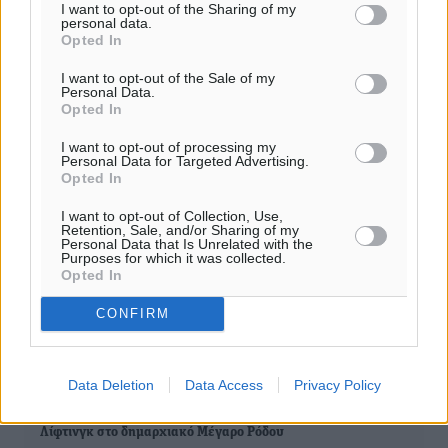
I want to opt-out of the Sharing of my
personal data.
Opted In
I want to opt-out of the Sale of my
0
Personal Data.
Opted In
I want to opt-out of processing my
Personal Data for Targeted Advertising.
Opted In
ΣΧΕΤΙΚΆ
I want to opt-out of Collection, Use,
Retention, Sale, and/or Sharing of my
Personal Data that Is Unrelated with the
Purposes for which it was collected.
Σε πανηγυρικό κλίμα η πίτα του Παραρτήματος Ρόδου του
Opted In
Ελληνικού Ερυθρού Σταυρού παρουσία του προέδρου
Αντωνίου Αυγερινού
CONFIRM
Πραγματοποιήθηκε στο Δημαρχιακό Μέγαρο Ρόδου, η
επίσημη τελετή παράδοσης του έργου “Smart Forest Ρόδος”
Data Deletion
Data Access
Privacy Policy
Λίφτινγκ στο δημαρχιακό Μέγαρο Ρόδου