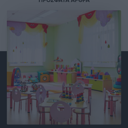
Καιρός «hot – dry – windy» τις επόμενες 48 ώρες στη
χώρα
Ειδήσεις
•
πριν 15 ώρες
Δύο σχολεία της Λέρου αλλάζουν όψη με δωρεά
αγάπης για τα παιδιά
Τοπικές Ειδήσεις
•
πριν 15 ώρες
Τουρισμός: Με θετικό πρόσημο έως τώρα η χρονιά,
παρά τα σκαμπανεβάσματα
Ειδήσεις
•
πριν 15 ώρες
Χαρ. Ναβροζίδης στον RV «Σε τρία χρόνια θα είμαστε
η πιο ψηφιακή Περιφέρεια της χώρας» Δημοπρατείται
το έργο ψηφιακού μετασχηματισμού
Τοπικές Ειδήσεις
•
πριν 15 ώρες