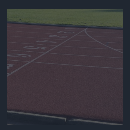
Σύμη: Στον 8ο αγνοούμενο Γερμανό τουρίστα ανήκει η
σορός που εντοπίστηκε
Τοπικές Ειδήσεις
•
πριν 5 ώρες
Η σιωπηρή παράταση του Ταμείου Ανάκαμψης για
την Ελλάδα
Ειδήσεις
•
πριν 5 ώρες
Το εκλογικό ρολόι του Μαξίμου χτυπά τέλη Μαΐου του
2027
Τοπικές Ειδήσεις
•
πριν 5 ώρες
ΦΟΔΣΑ Νοτίου Αιγαίου: «Δεν ζητάμε ασυλία – ζητάμε
θεσμική προστασία της αυτοδιοίκησης»
Τοπικές Ειδήσεις
•
πριν 5 ώρες
Στη διαδικασία της απευθείας διαπραγμάτευσης ο
Δήμος Ρόδου για τη ναυαγοσωστική κάλυψη των