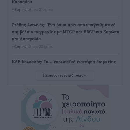
Καρπάθου
Αθλητικά
•
πριν 21 λεπτά
Στάθης Αντωνάς: Ένα βήμα πριν από επαγγελματικό
συμβόλαιο πυγμαχίας με MTGP και BXGP για Ευρώπη
και Αυστραλία
Αθλητικά
•
πριν 22 λεπτά
ΚΑΕ Κολοσσός: Τα… ευρωπαϊκά εισιτήρια διαρκείας
Αθλητικά
•
πριν 24 λεπτά
Περισσότερες ειδήσεις
Ιπποκράτης: Ανανέωσε η Νίκη Καρτσαμάρη
Αθλητικά
•
πριν 25 λεπτά
Η Μανίσα πήρε Buie και Davis
Αθλητικά
•
πριν 27 λεπτά