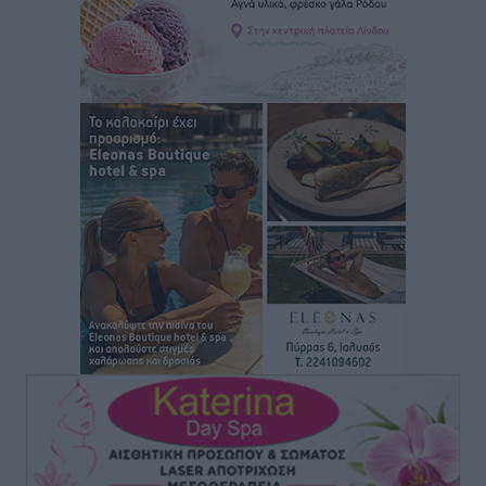
Γ.Σ. Ηπιόνη: «Προπονητική ομάδα με εμπειρία,
επιστημονική γνώση και σύγχρονες μεθόδους»
Αθλητικά
•
πριν 28 λεπτά
Α.Σ. Ρόδος: Ξανά στα «πράσινα» ο Νίκος Κοντίτσης
Αθλητικά
•
πριν 31 λεπτά
Συναυλία Μάριου Φραγκούλη – Γιώργου Περρή στην
Κάσο
Πολιτιστικά
•
πριν 43 λεπτά
Την άρση των εμποδίων για την άμεση λειτουργία του
βρεφονηπιακού σταθμού στην Κάσο, ζητά ο Μάνος
Κόνσολας
Τοπικές Ειδήσεις
•
πριν 1 ώρα
Κλειστή αύριο βράδυ η παραλιακή οδός στο λιμάνι της
Κω