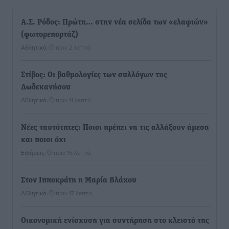
Α.Σ. Ρόδος: Πρώτη… στην νέα σελίδα των «ελαφιών»
(φωτορεπορτάζ)
Αθλητικά
•
πριν 2 λεπτά
Στίβος: Οι βαθμολογίες των συλλόγων της
Δωδεκανήσου
Αθλητικά
•
πριν 11 λεπτά
Νέες ταυτότητες: Ποιοι πρέπει να τις αλλάξουν άμεσα
και ποιοι όχι
Ειδήσεις
•
πριν 15 λεπτά
Στον Ιπποκράτη η Μαρία Βλάχου
Αθλητικά
•
πριν 17 λεπτά
Οικονομική ενίσχυση για συντήρηση στο κλειστό της