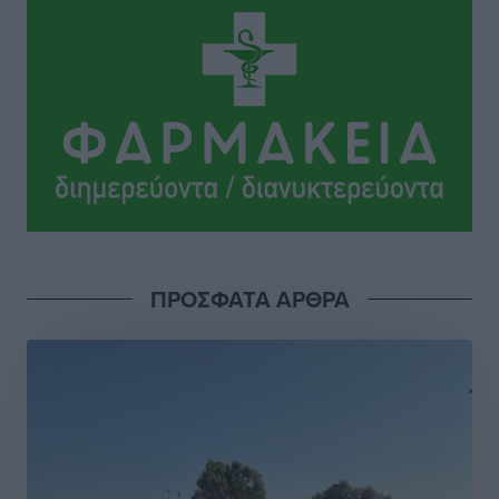
Αυξήθηκαν οι Ελληνες που αποφάσισαν να
διακόψουν το κάπνισμα
Ειδήσεις
•
πριν 3 ώρες
Έκτακτο επίδομα παιδιού: Έως 10 Αυγούστου η
προθεσμία για ΑΦΜ – Ποιοι πάνε ταμείο
Ειδήσεις
•
πριν 3 ώρες
ASTYBUS: 27.642 διαδρομές στην Αστυπάλαια – Το
ΠΡΟΣΦΑΤΑ ΑΡΘΡΑ
«έξυπνο» μοντέλο μετακίνησης που έγινε μέρος της
καθημερινότητας
Τοπικές Ειδήσεις
•
πριν 3 ώρες
Ερώτηση Μπελέρη σε Κομισιόν για τη δημιουργία
«σύγχρονου Ευρωπαϊκού Ταμείου Αντιμετώπισης
Φυσικών Καταστροφών»
Ειδήσεις
•
πριν 4 ώρες