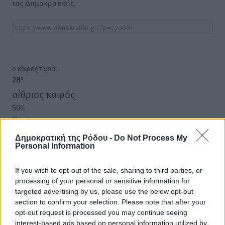
της Δημοκρατικής.
o καιρός τώρα:
28
°
αίθριος καιρός
50
%
11
km/h
ΝΔ
Δημοκρατική της Ρόδου -
Do Not Process My
29
31
°/
°
Personal Information
06:17
20:08
If you wish to opt-out of the sale, sharing to third parties, or
πρόγνωση:
processing of your personal or sensitive information for
33
targeted advertising by us, please use the below opt-out
°
section to confirm your selection. Please note that after your
ΠΑ
opt-out request is processed you may continue seeing
28
°
interest-based ads based on personal information utilized by