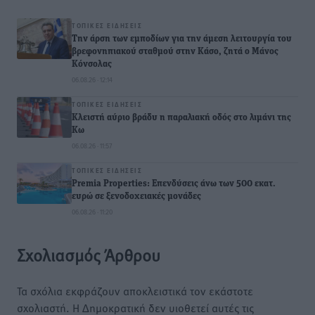
ΤΟΠΙΚΈΣ ΕΙΔΉΣΕΙΣ
Την άρση των εμποδίων για την άμεση λειτουργία του
βρεφονηπιακού σταθμού στην Κάσο, ζητά ο Μάνος
Κόνσολας
06.08.26 · 12:14
ΤΟΠΙΚΈΣ ΕΙΔΉΣΕΙΣ
Κλειστή αύριο βράδυ η παραλιακή οδός στο λιμάνι της
Κω
06.08.26 · 11:57
ΤΟΠΙΚΈΣ ΕΙΔΉΣΕΙΣ
Premia Properties: Επενδύσεις άνω των 500 εκατ.
ευρώ σε ξενοδοχειακές μονάδες
06.08.26 · 11:20
Σχολιασμός Άρθρου
Τα σχόλια εκφράζουν αποκλειστικά τον εκάστοτε
σχολιαστή. Η Δημοκρατική δεν υιοθετεί αυτές τις