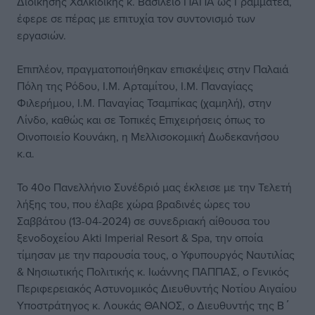
Διοίκησης Χαλκιδικής κ. Βασίλειο ΠΑΠΑ ως Γραμματέα,
έφερε σε πέρας με επιτυχία τον συντονισμό των
εργασιών.
Επιπλέον, πραγματοποιήθηκαν επισκέψεις στην Παλαιά
Πόλη της Ρόδου, Ι.Μ. Αρταμίτου, Ι.Μ. Παναγίαςς
Φιλερήμου, Ι.Μ. Παναγίας Τσαμπίκας (χαμηλή), στην
Λίνδο, καθώς και σε Τοπικές Επιχειρήσεις όπως το
Οινοποιείο Κουνάκη, η Μελλισοκομική Δωδεκανήσου
κ.α.
Το 40ο Πανελλήνιο Συνέδριό μας έκλεισε με την Τελετή
λήξης του, που έλαβε χώρα βραδινές ώρες του
Σαββάτου (13-04-2024) σε συνεδριακή αίθουσα του
ξενοδοχείου Akti Imperial Resort & Spa, την οποία
τίμησαν με την παρουσία τους, ο Υφυπουργός Ναυτιλίας
& Νησιωτικής Πολιτικής κ. Ιωάννης ΠΑΠΠΑΣ, ο Γενικός
Περιφερειακός Αστυνομικός Διευθυντής Νοτίου Αιγαίου
Υποστράτηγος κ. Λουκάς ΘΑΝΟΣ, ο Διευθυντής της Β΄