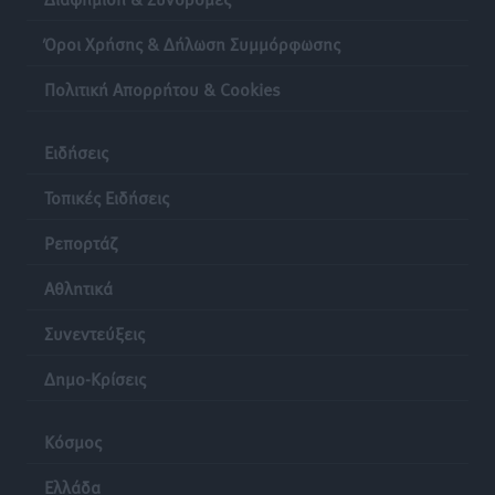
Όροι Χρήσης & Δήλωση Συμμόρφωσης
Τη χρηματοδότηση των καμένων εκτάσεων στην
Κάλυμνο, των αναγκαίων αντιπλημμυρικών και
Πολιτική Απορρήτου & Cookies
αντιδιαβρωτικών έργων και την άμεση ενίσχυση
αγροτών και κτηνοτρόφων που υπέστησαν ζημιές,
Ειδήσεις
ζητά ο Μάνος Κόνσολας
Τοπικές Ειδήσεις
•
πριν 17 ώρες
Τοπικές Ειδήσεις
Ρεπορτάζ
Θεσμοθετείται από σήμερα το νέο Ειδικό Χωροταξικό
Πλαίσιο για τον Τουρισμό με κοινή υπουργική
Αθλητικά
απόφαση
Συνεντεύξεις
Ειδήσεις
•
πριν 17 ώρες
Δημο-Κρίσεις
4η Γιορτή των Γιαρένιων στ’ Απόλλωνα Ρόδου το
Σάββατο 8 Αυγούστου
Κόσμος
Πολιτιστικά
•
πριν 17 ώρες
Ελλάδα