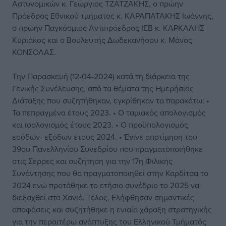
Αστυνομικών κ. Γεώργιος ΤΖΑΤΖΑΚΗΣ, ο πρώην
Πρόεδρος Εθνικού τμήματος κ. ΚΑΡΑΠΑΤΑΚΗΣ Ιωάννης,
ο πρώην Παγκόσμιος Αντιπρόεδρος ΙΕΒ κ. ΚΑΡΚΑΛΗΣ
Κυριάκος και ο Βουλευτής Δωδεκανήσου κ. Μάνος
ΚΟΝΣΟΛΑΣ.
Την Παρασκευή (12-04-2024) κατά τη διάρκεια της
Γενικής Συνέλευσης, από τα θέματα της Ημερήσιας
Διάταξης που συζητήθηκαν, εγκρίθηκαν τα παρακάτω: •
Τα πεπραγμένα έτους 2023. • Ο ταμιακός απολογισμός
και ισολογισμός έτους 2023. • Ο προϋπολογισμός
εσόδων- εξόδων έτους 2024. • Έγινε αποτίμηση του
39ου Πανελληνίου Συνεδρίου που πραγματοποιήθηκε
στις Σέρρες και συζήτηση για την 17η Φιλικής
Συνάντησης που θα πραγματοποιηθεί στην Καρδίτσα το
2024 ενώ προτάθηκε το ετήσιο συνέδριο το 2025 να
διεξαχθεί στα Χανιά. Τέλος, Ελήφθησαν σημαντικές
αποφάσεις και συζητήθηκε η ενιαία χάραξη στρατηγικής
για την περαιτέρω ανάπτυξης του Ελληνικού Τμήματός