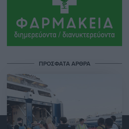
Πολιτιστικά
•
πριν 14 ώρες
Σι Τζέι Χάρις: «Να πανηγυρίσουμε πολλές νίκες μαζί»
Αθλητικά
•
πριν 14 ώρες
Ροδήλιος: Ο απολογισμός από το Πανελλήνιο
Πρωτάθλημα Πίστας
Αθλητικά
•
πριν 15 ώρες
ΠΡΟΣΦΑΤΑ ΑΡΘΡΑ
Διαγόρας: Μετεγγραφικό ντεμαράζ
Αθλητικά
•
πριν 15 ώρες
Γ.Σ. Διαγόρας: Εντατική προετοιμασία και επιστροφή
Ρίζου στις Ακαδημίες
Αθλητικά
•
πριν 15 ώρες
Εθνική Ανδρών: Ραντεβού στο Telekom Center Athens
Αθλητικά
•
πριν 15 ώρες