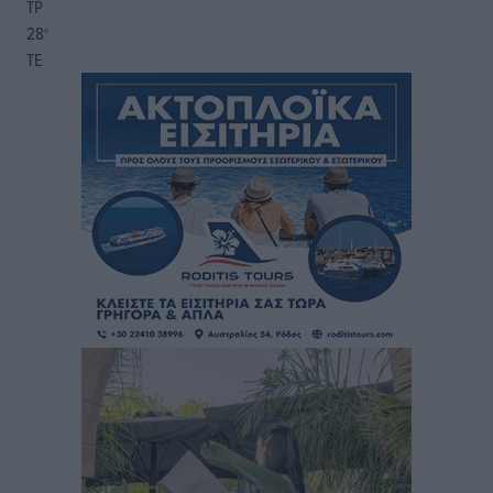
ΤΡ
28
°
ΤΕ