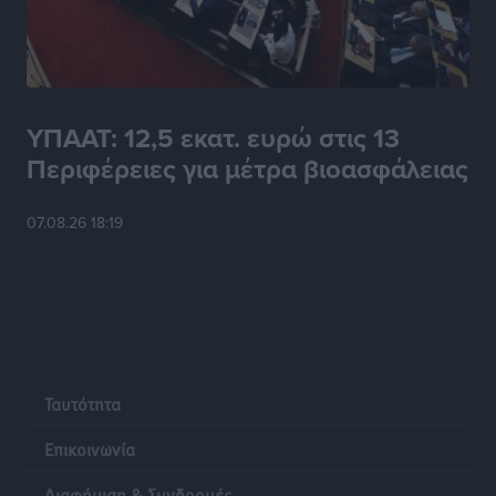
Ειδήσεις
•
πριν 17 ώρες
Καύσιμα: «Καίνε» οι τιμές και στα νησιά μας – Γιατί
δεν πέφτουν και πότε μπορεί να έρθει αποκλιμάκωση
Τοπικές Ειδήσεις
•
πριν 17 ώρες
ΥΠΑΑΤ: 12,5 εκατ. ευρώ στις 13
Περιφέρειες για μέτρα βιοασφάλειας
Πάνω από 1.500 έλεγχοι με drones σε 300 παραλίες
κατά της αυθαίρετης κατάληψης του αιγιαλού – Τα
07.08.26 18:19
στοιχεία για τη Ρόδο
Τοπικές Ειδήσεις
•
πριν 17 ώρες
Συνεδριάζει η Δημοτική Επιτροπή Ρόδου την Δευτέρα
10 Αυγούστου
Τοπικές Ειδήσεις
•
πριν 17 ώρες
Ταυτότητα
Ο Ακύλας στη Ρόδο 10 Αυγούστου στο βοηθητικό
Επικοινωνία
στάδιο Διαγόρα
Διαφήμιση & Συνδρομές
Πολιτιστικά
•
πριν 17 ώρες