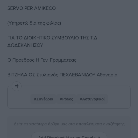
SERVO PER AMIKECO
(Υπηρετώ δια της φιλίας)
ΓΙΑ ΤΟ ΔΙΟΙΚΗΤΙΚΟ ΣΥΜΒΟΥΛΙΟ ΤΗΣ Τ.Δ.
ΔΩΔΕΚΑΝΗΣΟΥ
Ο Πρόεδρος Η Γεν. Γραμματέας
ΒΙΤΖΗΛΑΙΟΣ Στυλιανός ΠΕΧΛΕΒΑΝΙΔΟΥ Αθανασία
#Συνέδριο
#Ρόδος
#Αστυνομικοί
Δείτε περισσότερα άρθρα μας στα αποτελέσματα αναζήτησης
Add Dimokratiki.gr on Google ↗