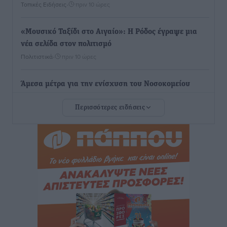
Τοπικές Ειδήσεις
•
πριν 10 ώρες
«Μουσικό Ταξίδι στο Αιγαίο»: Η Ρόδος έγραψε μια
νέα σελίδα στον πολιτισμό
Πολιτιστικά
•
πριν 10 ώρες
Άμεσα μέτρα για την ενίσχυση του Νοσοκομείου
Ρόδου και αντιμετώπιση των ελλείψεων προσωπικού
Περισσότερες ειδήσεις
ανακοίνωσε ο Άδωνις Γεωργιάδης
Τοπικές Ειδήσεις
•
πριν 11 ώρες
Iατρικός Σύλλογος Ροδου προς Α. Γεωργιάδη:
Στρατηγικές Προτάσεις για την Ενίσχυση της
Δημόσιας Υγείας στη Νησιωτική Ελλάδα και στα
Νοσοκομεία της Γ΄ Ζώνης
Τοπικές Ειδήσεις
•
πριν 11 ώρες
Πάνθηρες: Ξεκίνησαν αισιόδοξοι για την παρθενική