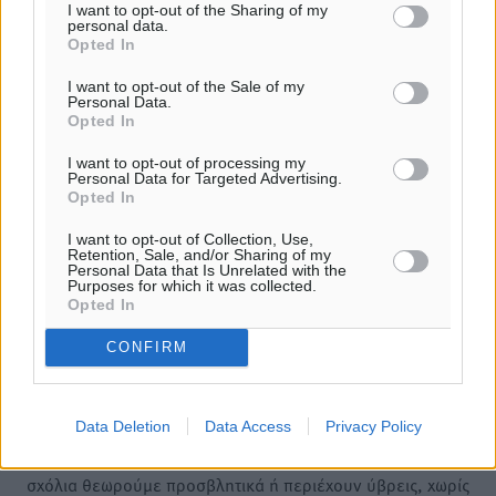
ΤΟΠΙΚΈΣ ΕΙΔΉΣΕΙΣ
I want to opt-out of the Sharing of my
personal data.
Τι αλλάζει το χωροταξικό στις τουριστικές επενδύσεις
Opted In
07.08.26 · 18:41
I want to opt-out of the Sale of my
ΤΟΠΙΚΈΣ ΕΙΔΉΣΕΙΣ
Personal Data.
ΥΠΑΑΤ: 12,5 εκατ. ευρώ στις 13 Περιφέρειες για μέτρα
Opted In
βιοασφάλειας
07.08.26 · 18:19
I want to opt-out of processing my
Personal Data for Targeted Advertising.
ΤΟΠΙΚΈΣ ΕΙΔΉΣΕΙΣ
Opted In
«Γιατί οι Τούρκοι συρρέουν στα ελληνικά νησιά»:
Τουρκική εφημερίδα εξηγεί τους λόγους που οι
I want to opt-out of Collection, Use,
Retention, Sale, and/or Sharing of my
γείτονες προτιμούν την Ελλάδα για διακοπές
Personal Data that Is Unrelated with the
07.08.26 · 17:55
Purposes for which it was collected.
Opted In
Σχολιασμός Άρθρου
CONFIRM
Τα σχόλια εκφράζουν αποκλειστικά τον εκάστοτε
Data Deletion
Data Access
Privacy Policy
σχολιαστή. Η Δημοκρατική δεν υιοθετεί αυτές τις
απόψεις. Διατηρούμε το δικαίωμα να διαγράψουμε όποια
σχόλια θεωρούμε προσβλητικά ή περιέχουν ύβρεις, χωρίς