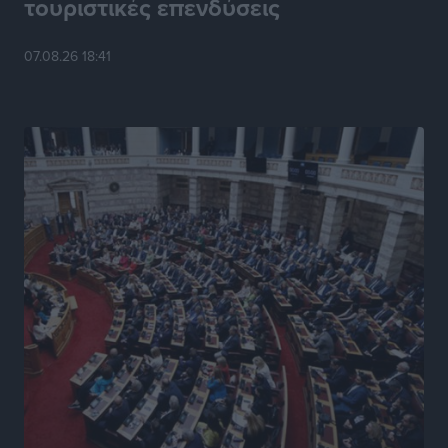
τουριστικές επενδύσεις
Κυριάκος Μητσοτάκης: Ανάσα στα Χανιά, αλλά με το
07.08.26 18:41
βλέμμα στη ΔΕΘ και τις εκλογές του 2027
Ειδήσεις
•
πριν 16 ώρες
Γ. Χατζημάρκος από το Μέγαρο Μαξίμου: “Ο
τουρισμός μπορεί να γίνει ο μεγαλύτερος πελάτης της
ελληνικής βιομηχανίας”
Τοπικές Ειδήσεις
•
πριν 16 ώρες
Έρευνα ΕΟΤ: Οι Ευρωπαίοι ταξιδιώτες «ψηφίζουν»
Ελλάδα
Ειδήσεις
•
πριν 17 ώρες
Άκυρες οι εγκύκλιοι που δεν αναρτώνται,
υποχρεωτική η δημοσίευσή τους από την 1η
Οκτωβρίου