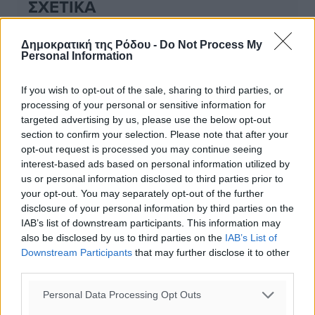
ΣΧΕΤΙΚΆ
Δημοκρατική της Ρόδου -
Do Not Process My
Στη Ρόδο θα διεξαχθεί το 40ο Πανελλήνιο Συνέδριο του
Personal Information
Ελληνικού Τμήματος της Διεθνούς Ένωσης Αστυνομικών
If you wish to opt-out of the sale, sharing to third parties, or
Ευχαριστήρια επιστολή με αφορμή το 40ο Πανελλήνιο
processing of your personal or sensitive information for
συνέδριο της ΔΕΑ που έλαβε χώρα στη Ρόδο
targeted advertising by us, please use the below opt-out
section to confirm your selection. Please note that after your
opt-out request is processed you may continue seeing
Με απόλυτη επιτυχία υλοποιήθηκε πενθήμερη ενημερωτική
interest-based ads based on personal information utilized by
δράση του Τμήματος Τροχαίας Κω
us or personal information disclosed to third parties prior to
your opt-out. You may separately opt-out of the further
disclosure of your personal information by third parties on the
Ολοκληρώθηκε με επιτυχία το 11ο Πανελλήνιο Συνέδριο
IAB’s list of downstream participants. This information may
Εφέδρων Αξιωματικών
also be disclosed by us to third parties on the
IAB’s List of
Downstream Participants
that may further disclose it to other
third parties.
ΔΙΑΒΑΣΕ ΕΠΙΣΗΣ
Personal Data Processing Opt Outs