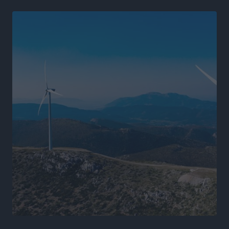
Χαράλαμπος Χριστοδούλου: «Το μόνο παιχνίδι που
υπάρχει, είναι το επόμενο»
Αθλητικά
•
πριν 10 ώρες
Κράτησε Χατζηγιακουμή η Α.Ε. Δικαίου
Αθλητικά
•
πριν 10 ώρες
Ιπποκράτης: Ανακοίνωσε την Cvetanka Dimova
Αθλητικά
•
πριν 10 ώρες
Διαγόρας: Ανανέωσαν Φράγκος και Ζάρας, τέλος ο
Μιχαλάκης
Αθλητικά
•
πριν 10 ώρες
Α.Σ. Ρόδος: «Ελάφι» ο Γιώργος Καμπούρης
Αθλητικά
•
πριν 10 ώρες