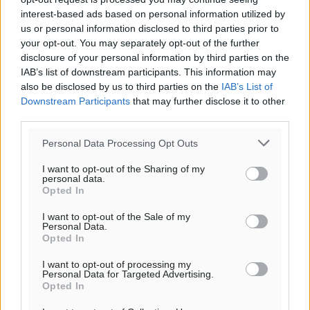
interest-based ads based on personal information utilized by
Αγαπημένη Χώρα και Καλύτερος Διαγεννεακός
us or personal information disclosed to third parties prior to
Προορισμός η Ελλάδα σε τουριστικά βραβεία των
your opt-out. You may separately opt-out of the further
disclosure of your personal information by third parties on the
ΗΠΑ
IAB’s list of downstream participants. This information may
Ειδήσεις
•
πριν 5 ώρες
also be disclosed by us to third parties on the
IAB’s List of
Downstream Participants
that may further disclose it to other
Στο μικροσκόπιο τα αιολικά πάρκα σε όλη την Ελλάδα
third parties.
μετά τη μεγάλη φωτιά στη Βοιωτία – Eισαγγελική
Personal Data Processing Opt Outs
παραγγελία στη ΔΑΕΕ
Τοπικές Ειδήσεις
•
πριν 5 ώρες
I want to opt-out of the Sharing of my
personal data.
Opted In
Το φθινόπωρο μπορεί να ανατρέψει την εικόνα της
I want to opt-out of the Sale of my
τουριστικής σεζόν, 19,3% πάνω οι αεροπορικές θέσεις
Personal Data.
τον Οκτώβριο
Opted In
Ειδήσεις
•
πριν 5 ώρες
I want to opt-out of processing my
Personal Data for Targeted Advertising.
Opted In
Παρέμβαση του Δημάρχου Λέρου προς τον ΔΕΔΔΗΕ
για τις συχνές διακοπές ρεύματος