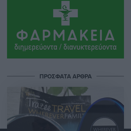
Αθλητικά
•
πριν 7 ώρες
Αστέρας Μασάρων: Επανεκκίνηση με νέα διοίκηση
και υψηλούς στόχους
Αθλητικά
•
πριν 7 ώρες
Πάνθηρες: Άλλες δύο προσθήκες στα σκαριά
Αθλητικά
•
πριν 7 ώρες
Ιάλυσος: Πλάι στην ομάδα, υπάρχει και το ταμείο
ΠΡΟΣΦΑΤΑ ΑΡΘΡΑ
Αθλητικά
•
πριν 7 ώρες
Σχολείο – Πρέσβης του Ευρωπαϊκού Κοινοβουλίου
αναδείχθηκε το 1ο ΓΕΛ Ρόδου – Βενετόκλειο με
βαθμολογία 100 στα 100
Τοπικές Ειδήσεις
•
πριν 7 ώρες