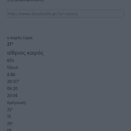
o καιρός τώρα:
27
°
αίθριος καιρός
65
%
13
km/h
Δ-ΒΔ
26
27
°/
°
06:20
20:04
πρόγνωση:
32
°
ΤΕ
29
°
ΠΕ