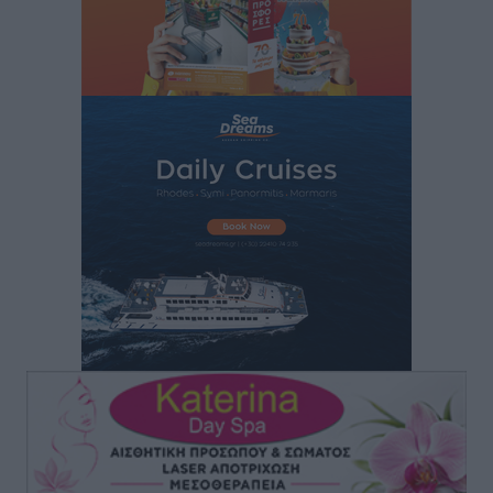
Ειδήσεις
•
πριν 6 ώρες
Πέθανε ο σπουδαίος διανοούμενος, Στέλιος Ράμφος σε
ηλικία 87 ετών
Ειδήσεις
•
πριν 6 ώρες
Γιάννης Παππάς: «Σημαντική ανάσα για τις
επιχειρήσεις η παράταση του “Εξοικονομώ –
Επιχειρώ”»
Τοπικές Ειδήσεις
•
πριν 6 ώρες
Έκτακτη δια περιφοράς συνεδρίαση του Δημοτικού
Συμβουλίου Ρόδου αύριο
Τοπικές Ειδήσεις
•
πριν 6 ώρες
Βασίλης Α. Υψηλάντης από Καστελλόριζο και Ρω: «Η
παρουσία μου στο Καστελλόριζο και τη Ρω αποτελεί
χρέος, τιμή και ανανέωση της δέσμευσής μου