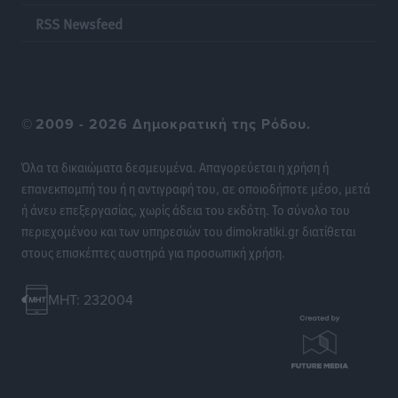
και συναλλαγές POS
RSS Newsfeed
Ειδήσεις
•
πριν 14 ώρες
Δημόσιο: Το νέο καθεστώς επιλογής προϊσταμένων, τι
προβλέπει το νομοσχέδιο του Υπ. Εσωτερικών
©
2009 - 2026 Δημοκρατική της Ρόδου.
Ειδήσεις
•
πριν 14 ώρες
Όλα τα δικαιώματα δεσμευμένα. Απαγορεύεται η χρήση ή
Ποιες κατηγορίες καταστημάτων συγκεντρώνουν τη
επανεκπομπή του ή η αντιγραφή του, σε οποιοδήποτε μέσο, μετά
μεγαλύτερη κίνηση
ή άνευ επεξεργασίας, χωρίς άδεια του εκδότη. Το σύνολο του
Ειδήσεις
•
πριν 14 ώρες
περιεχομένου και των υπηρεσιών του dimokratiki.gr διατίθεται
στους επισκέπτες αυστηρά για προσωπική χρήση.
Αστυπάλαια: Το φως που μένει αναμμένο στο κάστρο
Τοπικές Ειδήσεις
•
πριν 14 ώρες
MHT: 232004
Τουρισμός: Φτωχός συγγενής κάμπινγκ και
τροχόσπιτα
Ειδήσεις
•
πριν 14 ώρες