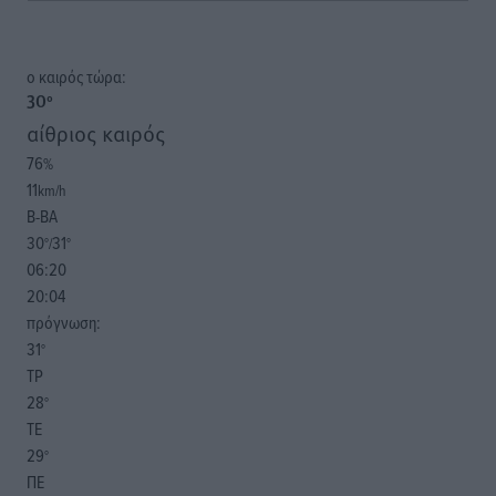
o καιρός τώρα:
30
°
αίθριος καιρός
76
%
11
km/h
Β-ΒΑ
30
31
°/
°
06:20
20:04
πρόγνωση:
31
°
ΤΡ
28
°
ΤΕ
29
°
ΠΕ