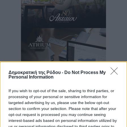
Δημοκρατική της Ρόδου -
Do Not Process My
Personal Information
If you wish to opt-out of the sale, sharing to third parties, or
processing of your personal or sensitive information for
Ροή ειδήσεων
targeted advertising by us, please use the below opt-out
section to confirm your selection. Please note that after your
opt-out request is processed you may continue seeing
interest-based ads based on personal information utilized by
Προχωρά η ανάπλαση του παράκτιου μετώπου της
us or personal information disclosed to third parties prior to