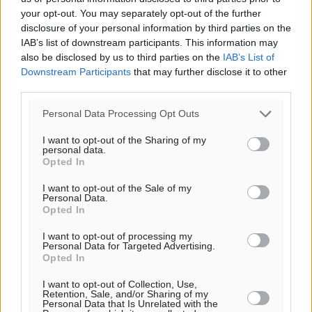
Πόθιας με χρηματοδότηση 3,58 εκατ. ευρώ από το
your opt-out. You may separately opt-out of the further
ΕΣΠΑ 2021-2027
disclosure of your personal information by third parties on the
Τοπικές Ειδήσεις
•
πριν 1 λεπτό
IAB’s list of downstream participants. This information may
also be disclosed by us to third parties on the
IAB’s List of
Downstream Participants
that may further disclose it to other
Την Παρασκευή 21 Αυγούστου η τελετή εγκαινίων
third parties.
του νέου Περιφερειακού Πολυδύναμου Ιατρείου
Γενναδίου παρουσία του Άδωνι Γεωργιάδη
Personal Data Processing Opt Outs
Τοπικές Ειδήσεις
•
πριν 9 λεπτά
I want to opt-out of the Sharing of my
personal data.
Στη Λέρο ο πρόεδρος του ΠΑΣΟΚ Νίκος Ανδρουλάκης
Opted In
Τοπικές Ειδήσεις
•
πριν 35 λεπτά
I want to opt-out of the Sale of my
Personal Data.
Opted In
Στα 2-2,35 GW ο στόχος για τα πρώτα υπεράκτια
αιολικά πάρκα που θα λειτουργήσουν στη χώρα μας
I want to opt-out of processing my
Personal Data for Targeted Advertising.
Ειδήσεις
•
πριν 2 ώρες
Opted In
I want to opt-out of Collection, Use,
Η Ελλάδα κρατά το τουριστικό momentum, παρά τις
Retention, Sale, and/or Sharing of my
Personal Data that Is Unrelated with the
γεωπολιτικές αναταράξεις