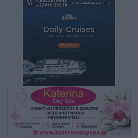
μεγαλύτερη κίνηση
Ειδήσεις
•
πριν 3 ώρες
Αστυπάλαια: Το φως που μένει αναμμένο στο κάστρο
Τοπικές Ειδήσεις
•
πριν 3 ώρες
Τουρισμός: «Φτωχός συγγενής κάμπινγκ και
τροχόσπιτα
Ειδήσεις
•
πριν 3 ώρες
Έφυγε από τη ζωή ο επί σειρά ετών εφημέριος στον
ιερό Ναό του Αγίου Νικολάου Παστίδας Μιχαήλ
Καψάλης
Τοπικές Ειδήσεις
•
πριν 20 ώρες
Αποκαλυπτήρια για την «Ατζέντα 2030» από το βήμα
της ΔΕΘ
Ειδήσεις
•
πριν 22 ώρες