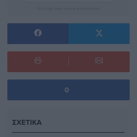
Στο Google News πατήστε ★ Ακολουθήστε
0
ΣΧΕΤΙΚΆ