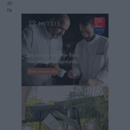
30
°
ΠΑ