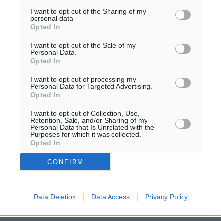
της Δημοκρατικής.
I want to opt-out of the Sharing of my
personal data.
Opted In
I want to opt-out of the Sale of my
Personal Data.
Opted In
o καιρός τώρα:
30
°
I want to opt-out of processing my
Personal Data for Targeted Advertising.
αίθριος καιρός
Opted In
62
%
I want to opt-out of Collection, Use,
13
km/h
Retention, Sale, and/or Sharing of my
Β-ΒΑ
Personal Data that Is Unrelated with the
Purposes for which it was collected.
29
31
°/
°
Opted In
06:19
CONFIRM
20:05
πρόγνωση:
32
°
Data Deletion
Data Access
Privacy Policy
ΔΕ
29
°