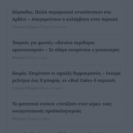
Κάρπαθος: Παλιά πυρομαχικά εντοπίστηκαν στο
Αρδάνι – Απαγορεύτηκε η κολύμβηση στην περιοχή
Τοπικές Ειδήσεις
•
πριν 22 λεπτά
Τουρνάς για φωτιές: «Κανένα περιθώριο
εφησυχασμού» – Σε πλήρη ετοιμότητα ο μηχανισμός
Ειδήσεις
•
πριν 1 ώρα
Καιρός: Επιμένουν οι υψηλές θερμοκρασίες – Ισχυρά
μελτέμια έως 9 μποφόρ, σε «Red Code» 6 περιοχές
Τοπικές Ειδήσεις
•
πριν 2 ώρες
Τα φοιτητικά ενοίκια «τινάζουν στον αέρα» τους
οικογενειακούς προϋπολογισμούς
Ειδήσεις
•
πριν 2 ώρες