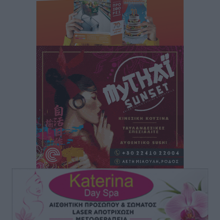
μεγαλύτερο στήριγμα μου – Το προσκύνημα στην ιερά
Μονή Πανορμίτη
Τοπικές Ειδήσεις
•
πριν 3 ώρες
Ακαθάριστα οικόπεδα: Τι γίνεται όταν ο ιδιοκτήτης
δεν τα καθαρίσει – Πώς κινούνται δήμοι και ΠΣ,
ποιος πληρώνει τον λογαριασμό
Τοπικές Ειδήσεις
•
πριν 3 ώρες
Πού κινούνται οι κρατήσεις last minute σε Ελλάδα
από Γερμανούς
Ειδήσεις
•
πριν 3 ώρες
Οδηγός στη Ρόδο τράκαρε σταθμευμένο αυτοκίνητο,
παρέσυρε 72χρονο και διέφυγε
Τοπικές Ειδήσεις
•
πριν 3 ώρες