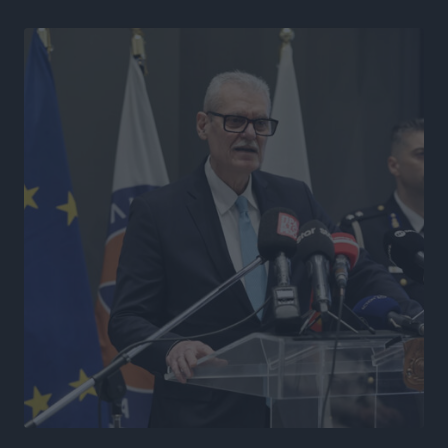
Δημο-Κρίσεις
•
πριν 4 ώρες
Ροδάκινα: 9 οφέλη στην υγεία του ανθρώπου
Τοπικές Ειδήσεις
•
πριν 4 ώρες
Καιρός «hot – dry – windy» τις επόμενες 48 ώρες στη
χώρα
Ειδήσεις
•
πριν 17 ώρες
Δύο σχολεία της Λέρου αλλάζουν όψη με δωρεά
αγάπης για τα παιδιά
Τοπικές Ειδήσεις
•
πριν 17 ώρες
Τουρισμός: Με θετικό πρόσημο έως τώρα η χρονιά,
παρά τα σκαμπανεβάσματα
Ειδήσεις
•
πριν 18 ώρες