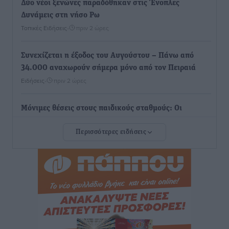
Δύο νέοι ξενώνες παραδόθηκαν στις Ένοπλες
Δυνάμεις στη νήσο Ρω
Τοπικές Ειδήσεις
•
πριν 2 ώρες
Συνεχίζεται η έξοδος του Αυγούστου – Πάνω από
34.000 αναχωρούν σήμερα μόνο από τον Πειραιά
Ειδήσεις
•
πριν 2 ώρες
Μόνιμες θέσεις στους παιδικούς σταθμούς: Οι
προϋποθέσεις, η 24μηνη εμπειρία και οι προθεσμίες
Περισσότερες ειδήσεις
για τους δήμους
Τοπικές Ειδήσεις
•
πριν 2 ώρες
Δεύτερη πηγή εισοδήματος για τους επαγγελματίες
ψαράδες ο αλιευτικός τουρισμός
Ειδήσεις
•
πριν 3 ώρες
Μαρία Εκμεκτσίογλου: Η πίστη μου είναι το