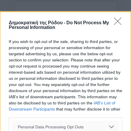
Δημοκρατική της Ρόδου -
Do Not Process My
Personal Information
If you wish to opt-out of the sale, sharing to third parties, or
processing of your personal or sensitive information for
targeted advertising by us, please use the below opt-out
section to confirm your selection. Please note that after your
opt-out request is processed you may continue seeing
interest-based ads based on personal information utilized by
us or personal information disclosed to third parties prior to
your opt-out. You may separately opt-out of the further
disclosure of your personal information by third parties on the
Υπενθύμιση:
IAB’s list of downstream participants. This information may
also be disclosed by us to third parties on the
IAB’s List of
Downstream Participants
that may further disclose it to other
Για την μερική αναπαραγωγή της είδησης από άλλες
third parties.
ιστοσελίδες είναι απαραίτητη η χρήση του παρακάτω
παρεχόμενου συνδέσμου παραπομπής προς το άρθρο
Personal Data Processing Opt Outs