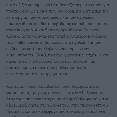
αυτό αξίζει να σημειωθεί ότι θεσπίζεται με το παρόν για
πρώτη φορά ως ειδικό ποινικό αδίκημα η διατάραξη της
λειτουργίας των νοσοκομείων και των σχολείων
πρωτοβάθμιας και δευτεροβάθμιας εκπαίδευσης με την
προσθήκη παρ. 4 και 5 στο άρθρο 168 του Ποινικού
Κώδικα, ώστε να αντιμετωπιστεί το θλιβερό φαινόμενο
των επιθέσεων κατά δασκάλων στα σχολεία και των
επιθέσεων κατά υπαλλήλων νοσοκομείων και
διασωστών του ΕΚΑΒ, που έχει γιγαντωθεί εσχάτως και
κάνει τη ζωή των ανθρώπων αυτών δύσκολη, με
αποτέλεσμα να αδυνατούν πολλές φορές να
επιτελέσουν το λειτούργημα τους.
Κυρίες και κύριοι Συνάδελφοι, όλοι θυμόμαστε ότι η
φωτιά, με τις τραγικές συνέπειες στο ΜΑΤΙ, ξεκίνησε
όταν ένας απερίσκεπτος συμπολίτης έβαλε φωτιά για να
κάψει ξερά χόρτα στο χωράφι του, στην περιοχή Νταού
Πεντέλης και τελικά ξέφυγε από τον έλεγχο του λόγω