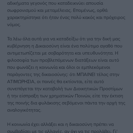
αδικήματα γεγονός που καταδεικνύει απουσία
σωφρονισμού και μεταμέλειας. Επομένως, ορθά
χαρακτηρίστηκε ότι ήταν ένας πολύ κακός και πρόχειρος
νόμος.
Τα λέω όλα αυτά για να καταδείξω ότι για την δική μας
κυβέρνηση η Δικαιοσύνη είναι ένα πολύτιμο αγαθό που
αντιμετωπίζεται με σοβαρότητα και υπευθυνότητα. Η
φιλοσοφία των προβλεπόμενων διατάξεων είναι αυτό
που φωνάζει η κοινωνία και όλοι οι εμπλεκόμενοι
παράγοντες της δικαιοσύνης: ότι ΜΠΑΙΝΕΙ τέλος στην
ΑΤΙΜΩΡΗΣΙΑ, οι ποινές θα εκτίονται, είτε αυτό
συνεπάγεται την καταβολή των Διοικητικών Προστίμων
ή την είσπραξη των χρηματικών Ποινών, είτε την έκτιση
της ποινής δια φυλάκισης σεβόμενοι πάντα την αρχή της
αναλογικότητας.
Η κοινωνία έχει αλλάξει και η δικαιοσύνη πρέπει να
συμβαδίσει με τις αλλαγές, αν όχι να τις προλάβει. Γι’