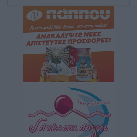
για τον τουρισμό
Ειδήσεις
•
πριν 3 ώρες
Γ. Χατζημάρκος: “Δύο μεγάλες δεσμεύσεις
Γεωργιάδη” – Κίνητρα για τους γιατρούς των νησιών
και συνεργασία Ρόδου με το Αττικόν για το
Ακτινοθεραπευτικό
Τοπικές Ειδήσεις
•
πριν 4 ώρες
Σούπερ μάρκετ: Διευρύνεται η εθνική πρωτοβουλία
για τις τιμές – Eρχονται νέες συμμετοχές εταιρειών
Ειδήσεις
•
πριν 4 ώρες
Συνελήφθησαν έξι άτομα για ηχορύπανση από
καταστήματα στο Νότιο Αιγαίο
Τοπικές Ειδήσεις
•
πριν 4 ώρες