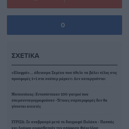
0
ΣΧΕΤΙΚΆ
«Ελαφρύ»… άδειασμα Σκρέκα που ήθελε να βάλει τέλος στις
προσφορές 1+1 στα σούπερ μάρκετ: Δεν καταργούνται
Μητσοτάκης: Εντοπίστηκαν 100 γιατροί που
υπερσυνταγογραφούσαν -Τέτοιες συμπεριφορές δεν θα
γίνονται ανεκτές
ΣΥΡΙΖΑ: Σε αναβρασμό μετά τη διαγραφή Πολάκη - Παππάς
και Δούρου αμφισβητούν την απόφαση Φάμελλου