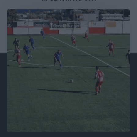
Σταυρός Καλυθιών: Απέκτησε και την Ειρήνη
Καρελλάκη
Αθλητικά
•
πριν 5 ώρες
Πρωτάθλημα Καλαθοσφαίρισης Δικηγορικών
Συλλόγων Ελλάδας και Κύπρου: Η Ρόδος φιλοξένησε
με επιτυχία την 17η διοργάνωση
Αθλητικά
•
πριν 5 ώρες
Φοιτητική στέγη: «Φωτιά» τα ενοίκια σε Αθήνα και
Θεσσαλονίκη – Έως 800 ευρώ στο Ρέθυμνο
Ειδήσεις
•
πριν 5 ώρες
Η Τουρκία σε νέο «κρεσέντο» προκλήσεων στο Αιγαίο
με 18 παραβάσεις και παραβιάσεις
Ειδήσεις
•
πριν 6 ώρες