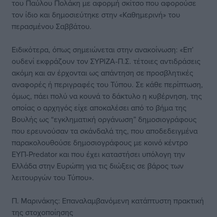
του Παύλου Πολάκη με αφορμή σκίτσο που αφορούσε
τον ίδιο και δημοσιεύτηκε στην «Καθημερινή» του
περασμένου Σαββάτου.
Ειδικότερα, όπως σημειώνεται στην ανακοίνωση: «Επ’
ουδενί εκφράζουν τον ΣΥΡΙΖΑ-Π.Σ. τέτοιες αντιδράσεις
ακόμη και αν έρχονται ως απάντηση σε προσβλητικές
αναφορές ή περιγραφές του Τύπου. Σε κάθε περίπτωση,
όμως, πάει πολύ να κουνά το δάκτυλο η κυβέρνηση, της
οποίας ο αρχηγός είχε αποκαλέσει από το βήμα της
Βουλής ως “εγκληματική οργάνωση” δημοσιογράφους
που ερευνούσαν τα σκάνδαλά της, που αποδεδειγμένα
παρακολουθούσε δημοσιογράφους με κοινό κέντρο
ΕΥΠ-Predator και που έχει καταστήσει υπόλογη την
Ελλάδα στην Ευρώπη για τις διώξεις σε βάρος των
λειτουργών του Τύπου».
Π. Μαρινάκης: Επαναλαμβανόμενη κατάπτυστη πρακτική
της στοχοποίησης