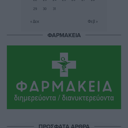
Ευρωπαϊκό Πρωτάθλημα Στίβου: Πότε αγωνίζονται η
29
30
31
Μαγκούλια, η Σπανουδάκη και ο Κριτούλης
Αθλητικά
•
πριν 4 ώρες
« Δεκ
Φεβ »
ΦΑΡΜΑΚΕΙΑ
Εθνική Παίδων: Ο Χριστοδούλου και η καλύτερη
φουρνιά των τελευταίων ετών
Αθλητικά
•
πριν 4 ώρες
Διαγόρας: Ανανέωσε ο Μιχάλης Χατζηγεωργίου
Αθλητικά
•
πριν 4 ώρες
ΔΕΑΣ Δάφνη Ρόδου: Η Ευαγγελία Τετράδη στο
τεχνικό επιτελείο
Αθλητικά
•
πριν 4 ώρες
Γ.Σ. Διαγόρας: Το οργανόγραμμα των Ακαδημιών
Αθλητικά
•
πριν 4 ώρες
ΠΡΟΣΦΑΤΑ ΑΡΘΡΑ