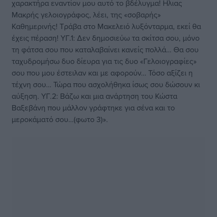
χαρακτήρα εναντίον μου αυτό το βδέλυγμα! Ηλιας
Μακρής γελοιογράφος, λέει, της «σοβαρής»
Καθημερινής! Τράβα στο Μακελειό λυξόνταρμα, εκεί θα
έχεις πέραση! ΥΓ.1: Δεν δημοσιεύω τα σκίτσα σου, μόνο
τη φάτσα σου που καταλαβαίνει κανείς πολλά… Θα σου
ταχυδρομήσω δυο δίευρα για τις δυο «Γελοιογραφίες»
σου που μου έστειλαν και με αφορούν… Τόσο αξίζει η
τέχνη σου… Τώρα που ασχολήθηκα ίσως σου δώσουν κι
αύξηση. ΥΓ.2: Βάζω και μια ανάρτηση του Κώστα
Βαξεβάνη που μάλλον γράφτηκε για σένα και το
μεροκάματό σου…(φωτο 3)».