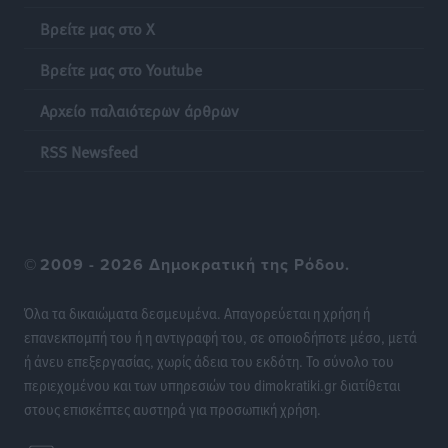
Νοσοκομεία της Γ΄ Ζώνης
Βρείτε μας στο X
Τοπικές Ειδήσεις
•
πριν 22 ώρες
Βρείτε μας στο Youtube
Πάνθηρες: Ξεκίνησαν αισιόδοξοι για την παρθενική
Αρχείο παλαιότερων άρθρων
“πτήση” τους
Αθλητικά
•
πριν 22 ώρες
RSS Newsfeed
Άρης Αρχαγγέλου: Στο πλευρό του άτυχου Ιάκωβου
Θωμά
Αθλητικά
•
πριν 22 ώρες
©
2009 - 2026 Δημοκρατική της Ρόδου.
Φοίβος: Η μεγάλη επιστροφή του Μπρένο Σαλβατιέρα
Όλα τα δικαιώματα δεσμευμένα. Απαγορεύεται η χρήση ή
Αθλητικά
•
πριν 22 ώρες
επανεκπομπή του ή η αντιγραφή του, σε οποιοδήποτε μέσο, μετά
ή άνευ επεξεργασίας, χωρίς άδεια του εκδότη. Το σύνολο του
Κλεάνθης: Έτοιμες οι κάρτες διαρκείας της νέας
περιεχομένου και των υπηρεσιών του dimokratiki.gr διατίθεται
σεζόν
στους επισκέπτες αυστηρά για προσωπική χρήση.
Αθλητικά
•
πριν 22 ώρες