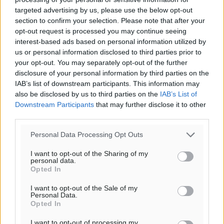
30
30
°/
°
targeted advertising by us, please use the below opt-out
06:18
section to confirm your selection. Please note that after your
20:06
opt-out request is processed you may continue seeing
πρόγνωση:
interest-based ads based on personal information utilized by
us or personal information disclosed to third parties prior to
33
°
your opt-out. You may separately opt-out of the further
ΚΥ
disclosure of your personal information by third parties on the
30
°
IAB’s list of downstream participants. This information may
ΔΕ
also be disclosed by us to third parties on the
IAB’s List of
29
°
Downstream Participants
that may further disclose it to other
ΤΡ
third parties.
28
°
Personal Data Processing Opt Outs
ΤΕ
I want to opt-out of the Sharing of my
personal data.
Opted In
I want to opt-out of the Sale of my
Personal Data.
Opted In
I want to opt-out of processing my