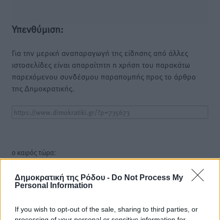
Υπενθύμιση:
Για την μερική αναπαραγωγή της είδησης από άλλες
ιστοσελίδες είναι απαραίτητη η χρήση του παρακάτω
παρεχόμενου συνδέσμου παραπομπής προς το άρθρο
της Δημοκρατικής.
o καιρός τώρα:
30
°
αίθριος καιρός
Δημοκρατική της Ρόδου -
Do Not Process My
Personal Information
79
%
8
km/h
If you wish to opt-out of the sale, sharing to third parties, or
Δ-ΒΔ
processing of your personal or sensitive information for