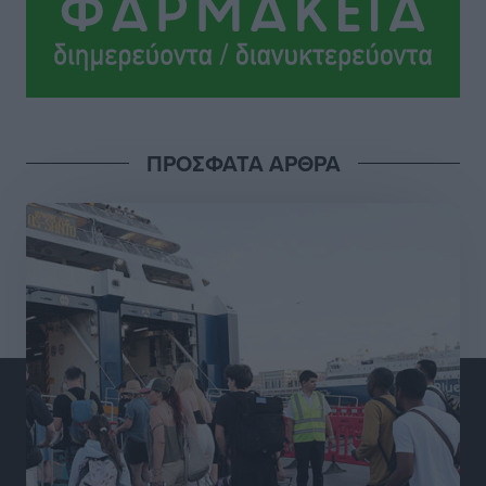
Αθλητικά
•
πριν 11 ώρες
Ροδήλιος: Ο απολογισμός από το Πανελλήνιο
Πρωτάθλημα Πίστας
Αθλητικά
•
πριν 11 ώρες
ΠΡΟΣΦΑΤΑ ΑΡΘΡΑ
Διαγόρας: Μετεγγραφικό ντεμαράζ
Αθλητικά
•
πριν 11 ώρες
Γ.Σ. Διαγόρας: Εντατική προετοιμασία και επιστροφή
Ρίζου στις Ακαδημίες
Αθλητικά
•
πριν 11 ώρες
Εθνική Ανδρών: Ραντεβού στο Telekom Center Athens
Αθλητικά
•
πριν 11 ώρες
ΕΠΟ: Απέσυρε τη στήριξή της στην υποψηφιότητα