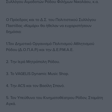
Συλλόγου Αιμοδοτών Ρόδου Φιλήμων Νικολάου, κ.α.
Ο Πρόεδρος και το Δ.Σ. του Πολιτιστικού Συλλόγου
Παστίδας «Καμάρι» θα ήθελαν να ευχαριστήσουν
δημόσια:
1.Τον Δημοτικό Οργανισμό Πολιτισμού Αθλητισμού
Ρόδου (Δ.Ο.Π.Α.Ρ.) και την Δ.Ε.Ρ.Μ.Α.Ε.
2. Την Ιερά Μητρόπολη Ρόδου.
3. Το VAGELIS Dynamic Music Shop.
4. Την ACS και τον Βασίλη Σπανό.
5. Τον Υπεύθυνο του Κινηματοθέατρου Ρόδον, Σταμάτη
Αγκά.