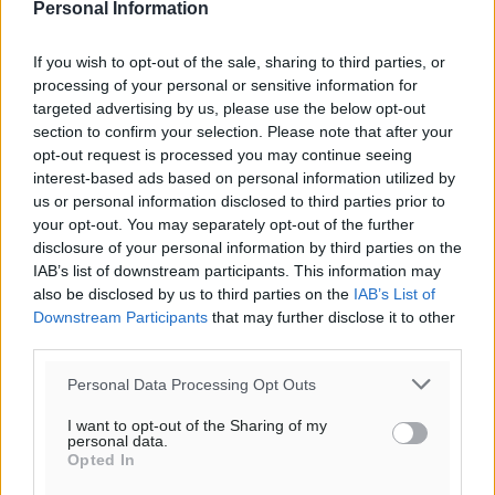
Personal Information
o καιρός τώρα:
25
°
If you wish to opt-out of the sale, sharing to third parties, or
αίθριος καιρός
processing of your personal or sensitive information for
45
%
targeted advertising by us, please use the below opt-out
16
section to confirm your selection. Please note that after your
km/h
opt-out request is processed you may continue seeing
Δ
interest-based ads based on personal information utilized by
25
25
°/
°
us or personal information disclosed to third parties prior to
06:18
your opt-out. You may separately opt-out of the further
20:06
disclosure of your personal information by third parties on the
πρόγνωση:
IAB’s list of downstream participants. This information may
31
°
also be disclosed by us to third parties on the
IAB’s List of
ΚΥ
Downstream Participants
that may further disclose it to other
third parties.
29
°
ΔΕ
Personal Data Processing Opt Outs
29
°
ΤΡ
I want to opt-out of the Sharing of my
personal data.
28
°
Opted In
ΤΕ