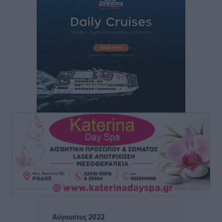
Άρης Αρχαγγέλου: Στο πλευρό του άτυχου Ιάκωβου
Θωμά
Αθλητικά
•
πριν 7 ώρες
Φοίβος: Η μεγάλη επιστροφή του Μπρένο Σαλβατιέρα
Αθλητικά
•
πριν 7 ώρες
Κλεάνθης: Έτοιμες οι κάρτες διαρκείας της νέας
σεζόν
Αθλητικά
•
πριν 7 ώρες
Ατρόμητος Διμυλιάς: Ο Μαργαρίτης και μία
αδιαπραγμάτευτη φιλοσοφία
Αθλητικά
•
πριν 8 ώρες
Γ.Σ. Διαγόρας: Επέστρεψε στις Ακαδημίες η Ειρήνη
Αύγουστος 2022
Παπαεμμανουήλ