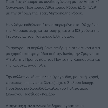
Παστίδας «Καμάρι» σε συνδιοργάνωση με τον Δημοτικό
Οργανισμό Πολιτισμού Αθλητισμού Ρόδου (Δ.Ο.Π.Α.Ρ.),
με την στήριξη της Ιεράς Μητρόπολης Ρόδου.
Η εν λόγω εκδήλωση ήταν αφιερωμένη στα 100 χρόνια
της Μικρασιατικής καταστροφής και στα 103 χρόνια της
Γενοκτονίας του Ποντιακού Ελληνισμού.
Το πρόγραμμα περιλάμβανε αφιέρωμα στην Μικρά Ασία
με χορούς και τραγούδια από την Ιωνία, την Σμύρνη, το
Αϊβαλί, την Προποντίδα, τον Πόντο, την Καππαδοκία και
την Κωνσταντινούπολη.
Την καλλιτεχνική επιμέλεια (τραγούδια, μουσική, χοροί,
φορεσιές, κείμενα και βίντεο) είχε ο Σιαλούπ Ιωσήφ,
Πρόεδρος και Χοροδιδάσκαλος του Πολιτιστικού
Συλλόγου Παστίδας «Καμάρι».
Αφηγητές ήταν ο γνωστός δημοσιογράφος και