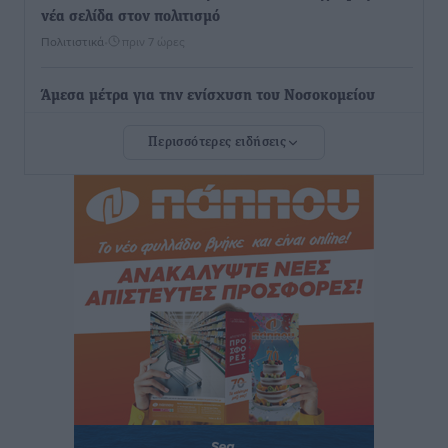
νέα σελίδα στον πολιτισμό
Πολιτιστικά
•
πριν 7 ώρες
Άμεσα μέτρα για την ενίσχυση του Νοσοκομείου
Ρόδου και αντιμετώπιση των ελλείψεων προσωπικού
Περισσότερες ειδήσεις
ανακοίνωσε ο Άδωνις Γεωργιάδης
Τοπικές Ειδήσεις
•
πριν 7 ώρες
Iατρικός Σύλλογος Ροδου προς Α. Γεωργιάδη:
Στρατηγικές Προτάσεις για την Ενίσχυση της
Δημόσιας Υγείας στη Νησιωτική Ελλάδα και στα
Νοσοκομεία της Γ΄ Ζώνης
Τοπικές Ειδήσεις
•
πριν 7 ώρες
Πάνθηρες: Ξεκίνησαν αισιόδοξοι για την παρθενική
“πτήση” τους
Αθλητικά
•
πριν 7 ώρες