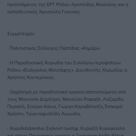
προϊστάμενος της ΕΡΤ Ρόδου Αριστείδης Μιαούλης και η
εκπαιδευτικός Χρυσούλα Γιαννίκη.
Συμμετείχαν:
· Πολιτιστικός Σύλλογος Παστίδας «Καμάρι».
· Η Παραδοσιακή Χορωδία του Συλλόγου Ιεροψαλτών
Ρόδου «Ευάγγελος Μουτάφης». Διευθυντής Χορωδίας ο
Χρήστος Καντερίσκος.
· Ορχήστρα με παραδοσιακά όργανα αποτελούμενη από
τους Μανούσο Δημήτριο, Μανούσο Ραφαήλ, Λαζαρίδη
Περικλή, Σταύρο Κάνια, Γιώργο Καραβέλατζη,Τοπκαρά
Χρήστο, Τριανταφυλλίδη Λεωνίδα,
· Χοροδιδάσκαλοι Σιαλούπ Ιωσήφ, Κυριαζή Κυριακούλα
και στους Ποντιακούς χορούς η Τριανταφυλλίδη Ελένη.