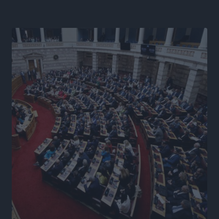
βλέμμα στη ΔΕΘ και τις εκλογές του 2027
Ειδήσεις
•
πριν 13 ώρες
Γ. Χατζημάρκος από το Μέγαρο Μαξίμου: “Ο
τουρισμός μπορεί να γίνει ο μεγαλύτερος πελάτης της
ελληνικής βιομηχανίας”
Τοπικές Ειδήσεις
•
πριν 13 ώρες
Έρευνα ΕΟΤ: Οι Ευρωπαίοι ταξιδιώτες «ψηφίζουν»
Ελλάδα
Ειδήσεις
•
πριν 13 ώρες
Άκυρες οι εγκύκλιοι που δεν αναρτώνται,
υποχρεωτική η δημοσίευσή τους από την 1η
Οκτωβρίου
Ειδήσεις
•
πριν 13 ώρες
Καύσιμα: «Καίνε» οι τιμές και στα νησιά μας – Γιατί