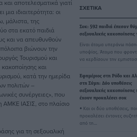
α και αποτελεσματικά γιατί
ΣΧΕΤΙΚΆ
 μια ιδιαιτερότητα: οι
ω, μάλιστα, της
Σοκ: 592 παιδιά έπεσαν θύ
δύο στα εκατό παιδιά
σεξουαλικής κακοποίησης 
υς και να απευθυνθούν
Είναι άτομα υπεράνω πάση
 υπόλοιπα βιώνουν την
υποψίας. Άτομα που φροντ
υργός Τουρισμού και
να κερδίσουν την εμπιστο
ς κακοποίησης και
ρισμού, κατά την ημερίδα
Εφημέριος στη Ρόδο και Α
των πολιτών –
στη Σύμη: Δύο υποθέσεις
σεξουαλικής κακοποίησης 
νωνικές συνέργειες», που
έχουν προκαλέσει σοκ
 ΑΜΚΕ ΙΑΣΙΣ, στο πλαίσιο
• Και οι δύο υποθέσεις, π
προκαλέσει έντονες συζητ
από τη…
ράσης για τη σεξουαλική