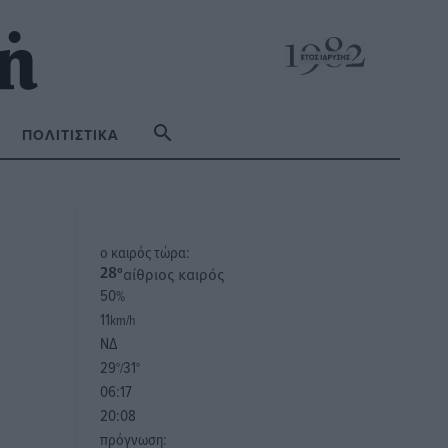
ΠΟΛΙΤΙΣΤΙΚΆ
o καιρός τώρα:
αίθριος καιρός
28
°
50
%
11
km/h
ΝΔ
29
31
°/
°
06:17
20:08
πρόγνωση: