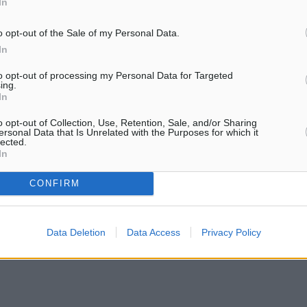
In
τμήμα για να πάρει
o opt-out of the Sale of my Personal Data.
In
ουν γιατί ενημερώνονται
to opt-out of processing my Personal Data for Targeted
ing.
ξέρουν ποιο είναι το κακό
In
πτη. Ανέφερε μάλιστα ότι
o opt-out of Collection, Use, Retention, Sale, and/or Sharing
ν στο στάδιο της
ersonal Data that Is Unrelated with the Purposes for which it
lected.
ιμένος άνθρωπος έκανε ‘το
In
‘ποιο είναι το κακό
CONFIRM
ου βρίσκεται στο εσώρουχό
από την Νίκη, τον Βίκτωρα
Data Deletion
Data Access
Privacy Policy