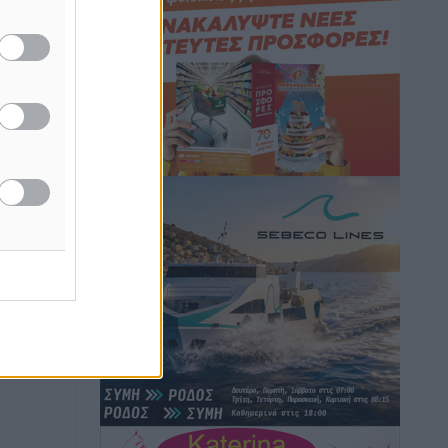
Αθλητικά
•
πριν 28 λεπτά
Η Μανίσα πήρε Buie και Davis
Αθλητικά
•
πριν 30 λεπτά
Γ.Σ. Ηπιόνη: «Προπονητική ομάδα με
εμπειρία, επιστημονική γνώση και
σύγχρονες μεθόδους»
Αθλητικά
•
πριν 31 λεπτά
Α.Σ. Ρόδος: Ξανά στα «πράσινα» ο
Νίκος Κοντίτσης
Αθλητικά
•
πριν 34 λεπτά
Συναυλία Μάριου Φραγκούλη –
Γιώργου Περρή στην Κάσο
Πολιτιστικά
•
πριν 46 λεπτά