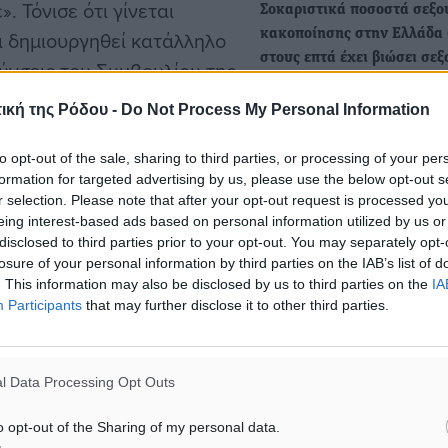
. Τόνισε ότι γίνεται
Σοκαριστικά ποσοστά σεξο
ι δημιουργηθεί κατάλληλο
κακοποίησης στην Ελλάδα 
στους επτά έχει βιώσει σε
θύνσεις του Συμβουλίου της
βία κατά την…
ένων σχεδίων που με
ική της Ρόδου -
Do Not Process My Personal Information
Ένας στους επτά ενήλικες
έρουν όλα τα χρήσιμα
στην Ελλάδα έχει βιώσει
μεγαλύτερους.
to opt-out of the sale, sharing to third parties, or processing of your per
σεξουαλική βία κατά την π
formation for targeted advertising by us, please use the below opt-out s
του ηλικία,…
r selection. Please note that after your opt-out request is processed y
eing interest-based ads based on personal information utilized by us or
disclosed to third parties prior to your opt-out. You may separately opt-
Δικάζονται δύο φρικτές υπ
losure of your personal information by third parties on the IAB’s list of
σεξουαλικής κακοποίησης 
στούν η Νίκη, που λέει
. This information may also be disclosed by us to third parties on the
IA
Στο εδώλιο του Μικτού Ορ
τάει να αγγίξει την
Participants
that may further disclose it to other third parties.
Δικαστηρίου της Ρόδου
Βίκτωρας που δέχεται
κατηγορούμενος για γενετ
όρι και απευθύνεται στη
πράξη…
l Data Processing Opt Outs
η, μαθήτρια που βρίσκεται
 παρενόχληση από έναν
o opt-out of the Sharing of my personal data.