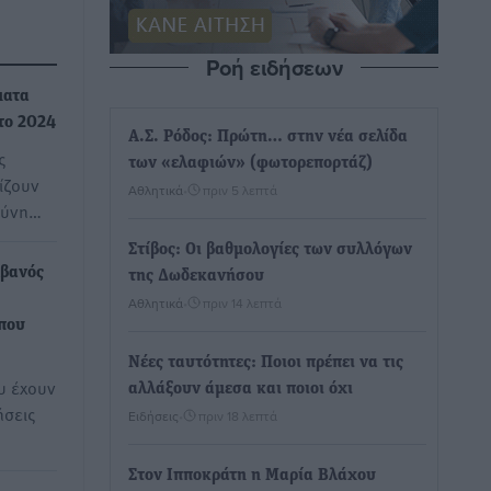
Ροή ειδήσεων
ματα
το 2024
Α.Σ. Ρόδος: Πρώτη… στην νέα σελίδα
ς
των «ελαφιών» (φωτορεπορτάζ)
ίζουν
Αθλητικά
•
πριν 5 λεπτά
σύνη…
Στίβος: Οι βαθμολογίες των συλλόγων
λβανός
της Δωδεκανήσου
Αθλητικά
•
πριν 14 λεπτά
που
Νέες ταυτότητες: Ποιοι πρέπει να τις
ου έχουν
αλλάξουν άμεσα και ποιοι όχι
ήσεις
Ειδήσεις
•
πριν 18 λεπτά
Στον Ιπποκράτη η Μαρία Βλάχου