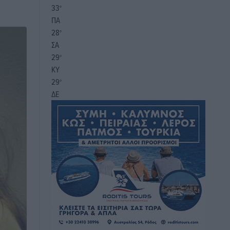
33
°
ΠΑ
28
°
ΣΑ
29
°
ΚΥ
29
°
ΔΕ