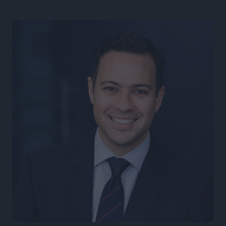
ΑΔΜΗΕ: Ολοκληρώνεται η ηλεκτρική διασύνδεση των
Κυκλάδων, τα οφέλη
Ειδήσεις
•
πριν 9 ώρες
Πόσοι Ευρωπαίοι «αντέχουν» διακοπές στο εξωτερικό
– Τι ισχύει για Έλληνες
Ειδήσεις
•
πριν 9 ώρες
Βούλγαροι τουρίστες: Λιγότερες διανυκτερεύσεις
στην Ελλάδα, αλλά 18% υψηλότερη δαπάνη ανά
διανυκτέρευση
Ειδήσεις
•
πριν 9 ώρες
Βέλγοι τουρίστες: Στα 547,9 εκατ. ευρώ οι εισπράξεις
για την Ελλάδα
Ειδήσεις
•
πριν 9 ώρες