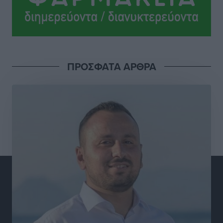
Ειδήσεις
•
πριν 7 ώρες
Πλούσιο πολιτιστικό πρόγραμμα τον Αύγουστο από
τον Δήμο Ρόδου
Πολιτιστικά
•
πριν 8 ώρες
ΠΡΟΣΦΑΤΑ ΑΡΘΡΑ
Βασίλης Υψηλάντης: Ξεμπλοκάρει η έκδοση και
παραχώρηση οριστικών τίτλων κυριότητας για 224
εργατικές κατοικίες στη Ρόδο
Τοπικές Ειδήσεις
•
πριν 8 ώρες
ΣΕΓΑΣ: Πιστώθηκαν τα έξοδα μετακίνησης του
Πανελληνίου Πρωταθλήματος Κ20 στα σωματεία
Αθλητικά
•
πριν 8 ώρες
Ευρωπαϊκό Πρωτάθλημα Στίβου: Πότε αγωνίζονται η
Μαγκούλια, η Σπανουδάκη και ο Κριτούλης
Αθλητικά
•
πριν 8 ώρες