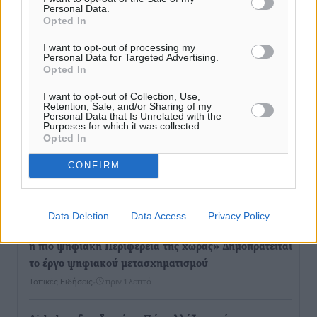
Personal Data.
Opted In
I want to opt-out of processing my
Personal Data for Targeted Advertising.
Opted In
I want to opt-out of Collection, Use,
Retention, Sale, and/or Sharing of my
Personal Data that Is Unrelated with the
Purposes for which it was collected.
Opted In
CONFIRM
Ροή ειδήσεων
Data Deletion
Data Access
Privacy Policy
Χαρ. Ναβροζίδης στον RV «Σε τρία χρόνια θα είμαστε
η πιο ψηφιακή Περιφέρεια της χώρας» Δημοπρατείται
το έργο ψηφιακού μετασχηματισμού
Τοπικές Ειδήσεις
•
πριν 1 λεπτό