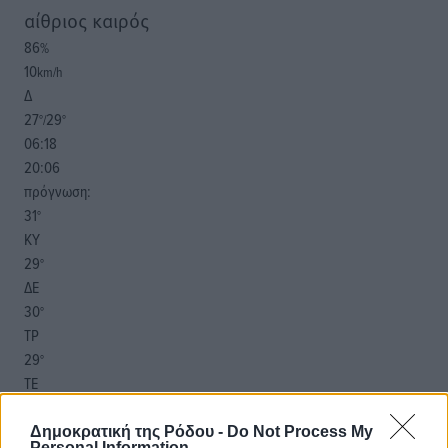
αίθριος καιρός
86
%
10
km/h
Δ
27
29
°/
°
06:18
20:06
πρόγνωση:
31
°
ΚΥ
29
°
ΔΕ
30
°
ΤΡ
29
°
ΤΕ
Δημοκρατική της Ρόδου -
Do Not Process My
Personal Information