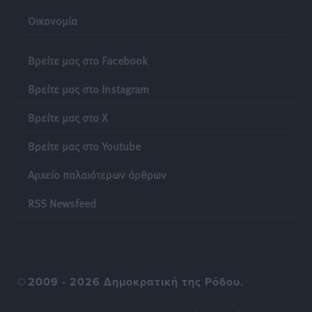
Τριήμερο εξόδου: Πάνω από 129.000 επιβάτες
Οικονομία
αναχωρούν από Πειραιά, Ραφήνα και Λαύριο
Ειδήσεις
•
πριν 24 ώρες
Βρείτε μας στο Facebook
Τι αλλάζει το χωροταξικό στις τουριστικές επενδύσεις
Βρείτε μας στο Instagram
Τοπικές Ειδήσεις
•
πριν 24 ώρες
Βρείτε μας στο X
Βρείτε μας στο Youtube
Αρχείο παλαιότερων άρθρων
RSS Newsfeed
©
2009 - 2026 Δημοκρατική της Ρόδου.