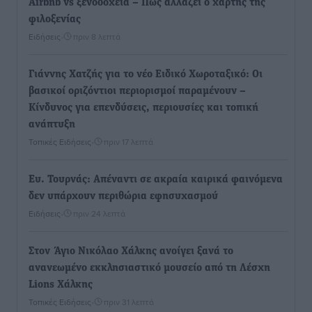
Airbnb vs ξενοδοχεία – Πώς αλλάζει ο χάρτης της
φιλοξενίας
Ειδήσεις
•
πριν 8 λεπτά
Γιάννης Χατζής για το νέο Ειδικό Χωροταξικό: Οι
βασικοί οριζόντιοι περιορισμοί παραμένουν –
Κίνδυνος για επενδύσεις, περιουσίες και τοπική
ανάπτυξη
Τοπικές Ειδήσεις
•
πριν 17 λεπτά
Ευ. Τουρνάς: Απέναντι σε ακραία καιρικά φαινόμενα
δεν υπάρχουν περιθώρια εφησυχασμού
Ειδήσεις
•
πριν 24 λεπτά
Στον Άγιο Νικόλαο Χάλκης ανοίγει ξανά το
ανανεωμένο εκκλησιαστικό μουσείο από τη Λέσχη
Lions Χάλκης
Τοπικές Ειδήσεις
•
πριν 31 λεπτά