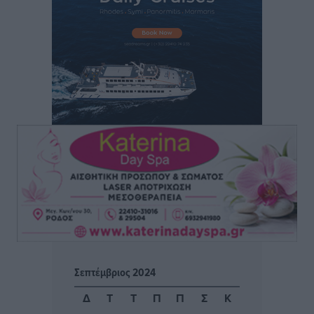
που κανείς δεν ρώτησε
Δημο-Κρίσεις
•
πριν 7 ώρες
Η Ρόδος περιμένει και οι θεσμοί της λογομαχούν
Δημο-Κρίσεις
•
πριν 7 ώρες
Τα Γλυπτά του Παρθενώνα ως προσωπικό δώρο στον
Τραμπ
Δημο-Κρίσεις
•
πριν 7 ώρες
Το στενό της Κρεμαστής μπήκε στη λίστα των 7
θαυμάτων της αναμονής
Δημο-Κρίσεις
•
πριν 7 ώρες
ΣΕΤΕ: Σημαντική θεσμική εξέλιξη η ΚΥΑ για το ΕΧΠ
Σεπτέμβριος 2024
για τον τουρισμό
Ειδήσεις
•
πριν 7 ώρες
Δ
Τ
Τ
Π
Π
Σ
Κ