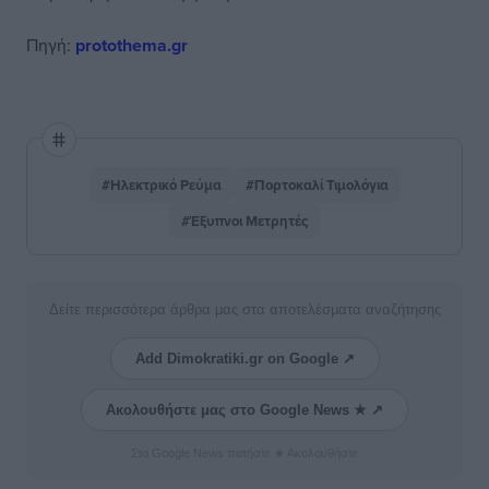
Πηγή:
protothema.gr
#Ηλεκτρικό Ρεύμα
#Πορτοκαλί Τιμολόγια
#Έξυπνοι Μετρητές
Δείτε περισσότερα άρθρα μας στα αποτελέσματα αναζήτησης
Add Dimokratiki.gr on Google ↗
Ακολουθήστε μας στο Google News ★ ↗
Στο Google News πατήστε ★ Ακολουθήστε