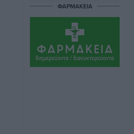
ΦΑΡΜΑΚΕΙΑ
ΣΕΓΑΣ: Πιστώθηκαν τα έξοδα
μετακίνησης του Πανελληνίου
Πρωταθλήματος Κ20 στα σωματεία
Αθλητικά
•
πριν 4 ώρες
Ευρωπαϊκό Πρωτάθλημα Στίβου: Πότε
αγωνίζονται η Μαγκούλια, η
Σπανουδάκη και ο Κριτούλης
Αθλητικά
•
πριν 4 ώρες
Εθνική Παίδων: Ο Χριστοδούλου και η
καλύτερη φουρνιά των τελευταίων
ετών
Αθλητικά
•
πριν 4 ώρες
Διαγόρας: Ανανέωσε ο Μιχάλης
Χατζηγεωργίου
Αθλητικά
•
πριν 4 ώρες