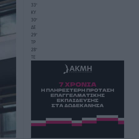
33
°
ΚΥ
30
°
ΔΕ
29
°
ΤΡ
28
°
ΤΕ