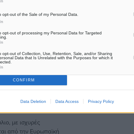
In
 έναν αιώνα, χωρίς
ι λογοδοσία, γεγονός που
o opt-out of the Sale of my Personal Data.
In
ρχίας και εθνικής
to opt-out of processing my Personal Data for Targeted
ing.
In
o opt-out of Collection, Use, Retention, Sale, and/or Sharing
ersonal Data that Is Unrelated with the Purposes for which it
lected.
α από τη λήξη των
In
ικά, η μέση υπολειπόμενη
CONFIRM
ι τα 33 έτη. Ο κ. Τσίπρας
νη Κυβέρνηση τη χώρα για
Data Deletion
Data Access
Privacy Policy
.
λιο, με ισχυρές
ται από την Ευρωπαϊκή