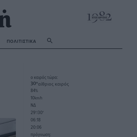
ΠΟΛΙΤΙΣΤΙΚΆ
o καιρός τώρα:
αίθριος καιρός
30
°
84
%
10
km/h
ΝΔ
29
30
°/
°
06:18
20:06
πρόγνωση: