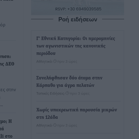
Ροή ειδήσεων
κόρ
Γ’ Εθνική Κατηγορία: Οι ημερομηνίες
των αγωνιστικών της κανονικής
περιόδου
νηση:
Αθλητικά
•
πριν 3 ώρες
της ΔΕΘ
Συνελήφθησαν δύο άτομα στην
Κάρπαθο για άγρα πελατών
τες στην
Τοπικές Ειδήσεις
•
πριν 3 ώρες
η
ο…
Χωρίς υποχρεωτική παρουσία μικρών
στη 12άδα
εμο; Η
Αθλητικά
•
πριν 3 ώρες
τά
li στο