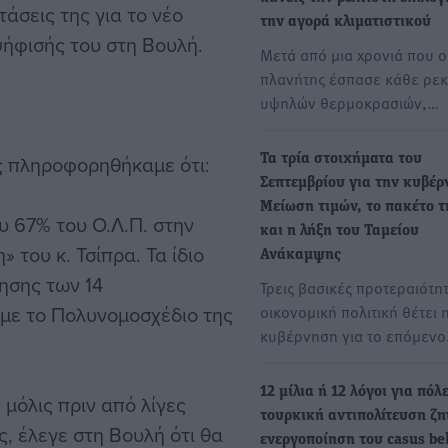
τάσεις της για το νέο
την αγορά κλιματιστικού
ψήφισής του στη Βουλή.
Μετά από μια χρονιά που ο
πλανήτης έσπασε κάθε ρε
υψηλών θερμοκρασιών,…
 πληροφορηθήκαμε ότι:
Τα τρία στοιχήματα του
Σεπτεμβρίου για την κυβέρ
Mείωση τιμών, το πακέτο 
 67% του Ο.Λ.Π. στην
και η λήξη του Ταμείου
 του κ. Τσίπρα. Τα ίδιο
Ανάκαμψης
ησης των 14
Τρεις βασικές προτεραιότη
με το Πολυνομοσχέδιο της
οικονομική πολιτική θέτει 
κυβέρνηση για το επόμεν
12 μίλια ή 12 λόγοι για πόλ
 μόλις πριν από λίγες
τουρκική αντιπολίτευση ζη
, έλεγε στη Βουλή ότι θα
ενεργοποίηση του casus bel