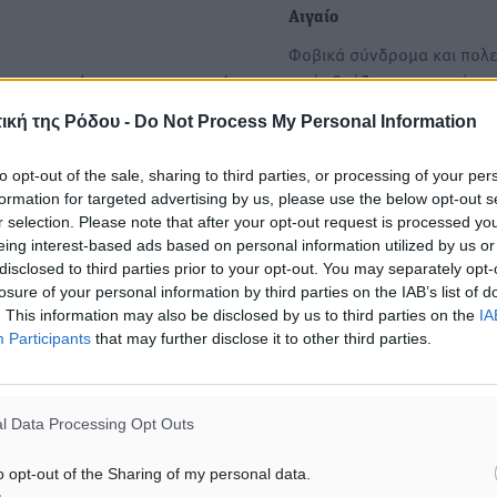
Αιγαίο
Φοβικά σύνδρομα και πολε
ιαχές βγάζει η τουρκική
Συμμετοχών και Περιουσίας
αντιπολίτευση με αφορμή 
ίησης», αλλά ότι οι ΔΕΚΟ
ική της Ρόδου -
Do Not Process My Personal Information
ου εντάσσονται σε αυτό δεν
Η σιωπηρή παράταση του Τ
to opt-out of the sale, sharing to third parties, or processing of your per
αι να πωληθούν».
Ανάκαμψης για την Ελλάδ
formation for targeted advertising by us, please use the below opt-out s
ιωτικοποιηθούν, όχι να
r selection. Please note that after your opt-out request is processed y
Σιωπηρή μεν, παράταση δε
eing interest-based ads based on personal information utilized by us or
το Ταμείο Ανάκαμψης στην
disclosed to third parties prior to your opt-out. You may separately opt-
Ελλάδα. Η παράταση δεν 
losure of your personal information by third parties on the IAB’s list of
ημείων της άτυπης
. This information may also be disclosed by us to third parties on the
IA
Participants
that may further disclose it to other third parties.
ς πρέπει να γνωρίζουν ότι:
ου νέου Υπερταμείου
l Data Processing Opt Outs
ίας. Πρόκειται για
o opt-out of the Sharing of my personal data.
ς και ακίνητης