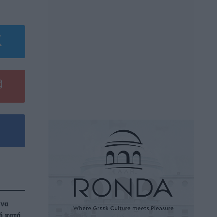
 να
ή κατά