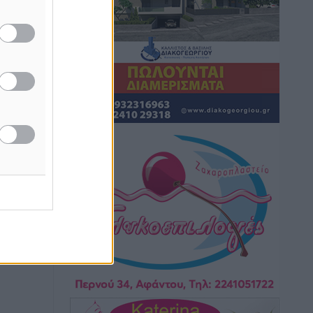
Ειδήσεις
•
πριν 4 ώρες
Γ. Χατζημάρκος: “Δύο μεγάλες
δεσμεύσεις Γεωργιάδη” – Κίνητρα για
τους γιατρούς των νησιών και
συνεργασία Ρόδου με το Αττικόν για το
Ακτινοθεραπευτικό
Τοπικές Ειδήσεις
•
πριν 4 ώρες
Σούπερ μάρκετ: Διευρύνεται η εθνική
πρωτοβουλία για τις τιμές – Eρχονται
νέες συμμετοχές εταιρειών
Ειδήσεις
•
πριν 4 ώρες
Συνελήφθησαν έξι άτομα για
ηχορύπανση από καταστήματα στο
Νότιο Αιγαίο