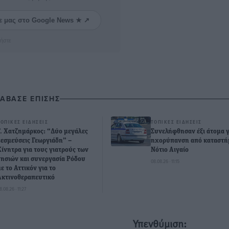
ε μας στο Google News ★ ↗
ήστε
ΙΑΒΑΣΕ ΕΠΙΣΗΣ
ΤΟΠΙΚΈΣ ΕΙΔΉΣΕΙΣ
ΤΟΠΙΚΈΣ ΕΙΔΉΣΕΙΣ
Γ. Χατζημάρκος: “Δύο μεγάλες
Συνελήφθησαν έξι άτομα γ
δεσμεύσεις Γεωργιάδη” –
ηχορύπανση από καταστή
Κίνητρα για τους γιατρούς των
Νότιο Αιγαίο
νησιών και συνεργασία Ρόδου
08.08.26 · 11:15
με το Αττικόν για το
Ακτινοθεραπευτικό
8.08.26 · 11:27
Υπενθύμιση: