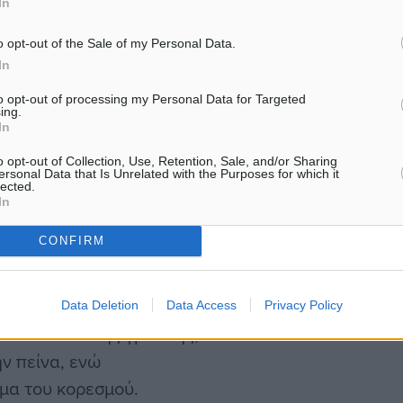
In
o opt-out of the Sale of my Personal Data.
πιστώσετε ότι το βάρος
In
ν, μην τρελαθείτε. Εάν
to opt-out of processing my Personal Data for Targeted
ing.
ο βράδυ, ή αν περιμένετε
In
άτηση υγρών. Όμως, μια
o opt-out of Collection, Use, Retention, Sale, and/or Sharing
 σε εγρήγορση.
ersonal Data that Is Unrelated with the Purposes for which it
lected.
In
CONFIRM
ι την παραγωγή της
άτε περισσότερο”. Από την
Data Deletion
Data Access
Privacy Policy
τα επίπεδα της γρελίνης,
ην πείνα, ενώ
υμα του κορεσμού.