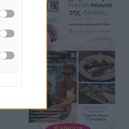
Ειδήσεις
•
πριν 4 ώρες
Γ. Χατζημάρκος: “Δύο μεγάλες
δεσμεύσεις Γεωργιάδη” – Κίνητρα για
τους γιατρούς των νησιών και
συνεργασία Ρόδου με το Αττικόν για το
Ακτινοθεραπευτικό
Τοπικές Ειδήσεις
•
πριν 5 ώρες
Σούπερ μάρκετ: Διευρύνεται η εθνική
πρωτοβουλία για τις τιμές – Eρχονται
νέες συμμετοχές εταιρειών
Ειδήσεις
•
πριν 5 ώρες
Συνελήφθησαν έξι άτομα για
ηχορύπανση από καταστήματα στο
Νότιο Αιγαίο