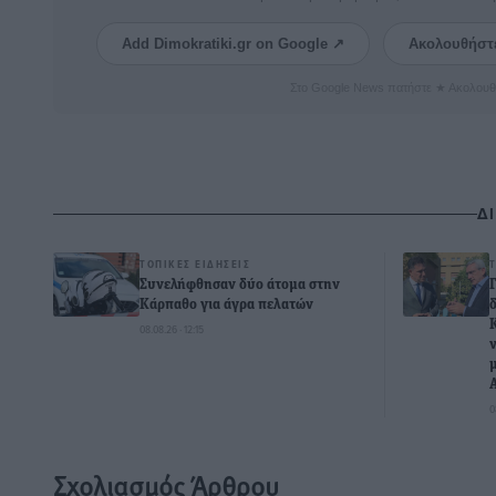
Add Dimokratiki.gr on Google ↗
Ακολουθήστ
Στο Google News πατήστε ★ Ακολουθ
Δ
ΤΟΠΙΚΈΣ ΕΙΔΉΣΕΙΣ
Συνελήφθησαν δύο άτομα στην
Κάρπαθο για άγρα πελατών
08.08.26 · 12:15
0
Σχολιασμός Άρθρου