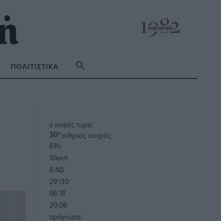
ΠΟΛΙΤΙΣΤΙΚΆ
o καιρός τώρα:
αίθριος καιρός
30
°
84
%
10
km/h
Δ-ΝΔ
29
30
°/
°
06:18
20:06
πρόγνωση: