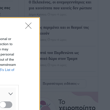
Ο Πελεκάνος, οι ανεμογεννήτριες και
ος σας
μια κοινότητα που κανείς δεν ρώτησε
ς
Δημο-Κρίσεις
•
πριν 4 ώρες
αισίως
μές
Η Ρόδος περιμένει και οι θεσμοί της
λογομαχούν
sonal or
Δημο-Κρίσεις
•
πριν 4 ώρες
ection to
ou may
Τα Γλυπτά του Παρθενώνα ως
 personal
προσωπικό δώρο στον Τραμπ
out of the
 downstream
Δημο-Κρίσεις
•
πριν 4 ώρες
B’s List of
Το στενό της Κρεμαστής μπήκε στη
Περισσότερες ειδήσεις
λίστα των 7 θαυμάτων της αναμονής
Δημο-Κρίσεις
•
πριν 4 ώρες
ΣΕΤΕ: Σημαντική θεσμική εξέλιξη η
ΚΥΑ για το ΕΧΠ για τον τουρισμό