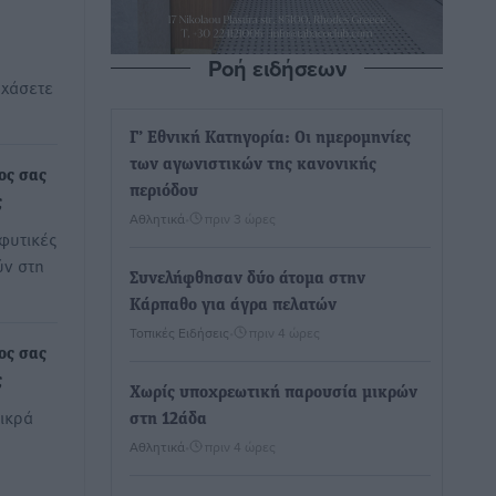
Ροή ειδήσεων
 χάσετε
Γ’ Εθνική Κατηγορία: Οι ημερομηνίες
των αγωνιστικών της κανονικής
ος σας
περιόδου
ς
Αθλητικά
•
πριν 3 ώρες
φυτικές
ύν στη
Συνελήφθησαν δύο άτομα στην
Κάρπαθο για άγρα πελατών
Τοπικές Ειδήσεις
•
πριν 4 ώρες
ος σας
ς
Χωρίς υποχρεωτική παρουσία μικρών
μικρά
στη 12άδα
Αθλητικά
•
πριν 4 ώρες