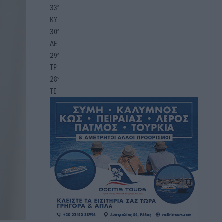
33
°
ΚΥ
30
°
ΔΕ
29
°
ΤΡ
28
°
ΤΕ