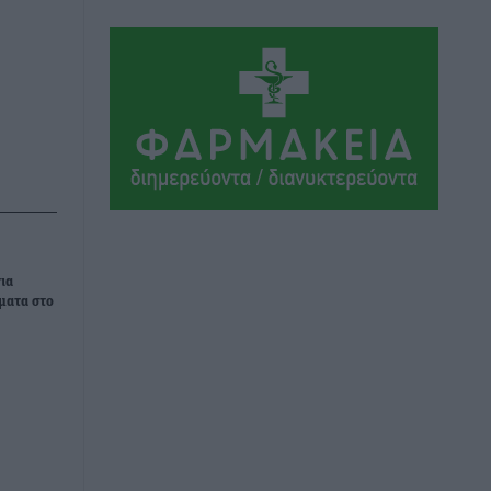
ΣΕΓΑΣ: Πιστώθηκαν τα έξοδα
μετακίνησης του Πανελληνίου
Πρωταθλήματος Κ20 στα σωματεία
Αθλητικά
•
πριν 5 ώρες
Ευρωπαϊκό Πρωτάθλημα Στίβου: Πότε
αγωνίζονται η Μαγκούλια, η
Σπανουδάκη και ο Κριτούλης
Αθλητικά
•
πριν 5 ώρες
ια
Εθνική Παίδων: Ο Χριστοδούλου και η
ματα στο
καλύτερη φουρνιά των τελευταίων
ετών
Αθλητικά
•
πριν 5 ώρες
Διαγόρας: Ανανέωσε ο Μιχάλης
Χατζηγεωργίου
Αθλητικά
•
πριν 5 ώρες