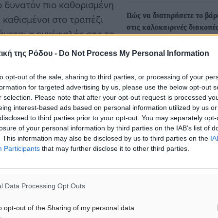
 δυνατόν πιο καθορισμένη
καθισμένοι στο τραπέζι
Πώς να διατηρήσετε το βάρ
στις καλοκαιρινές διακοπέ
βάνεται ο εγκέφαλός σας το
Η περίοδος των διακοπών 
 το φαγητό. Μασήστε αργά
ική της Ρόδου -
Do Not Process My Personal Information
έφτασε και μαζί με τις στιγ
νι σας αν δεν καταπιείτε
ξεκούρασης…
 λιγότερες θερμίδες,
to opt-out of the sale, sharing to third parties, or processing of your per
formation for targeted advertising by us, please use the below opt-out s
ish Journal of Nutrition.
r selection. Please note that after your opt-out request is processed y
eing interest-based ads based on personal information utilized by us or
disclosed to third parties prior to your opt-out. You may separately opt-
losure of your personal information by third parties on the IAB’s list of
. This information may also be disclosed by us to third parties on the
IA
 αν η προσπάθειά σας
Participants
that may further disclose it to other third parties.
αυξάνεται ή να μειώνεται,
η από το Πανεπιστήμιο
l Data Processing Opt Outs
 ζύγισμα βοήθησε
ούν στα επιθυμητά κιλά
o opt-out of the Sharing of my personal data.