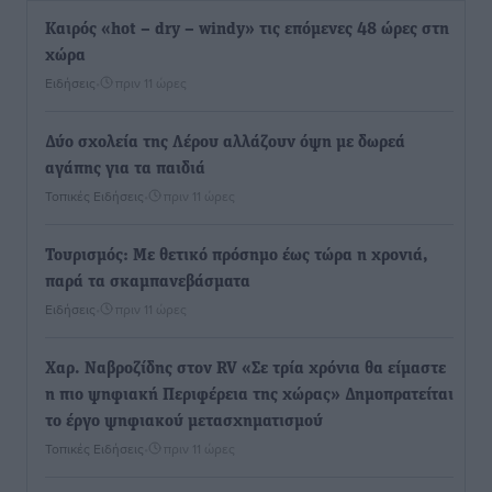
Καιρός «hot – dry – windy» τις επόμενες 48 ώρες στη
χώρα
Ειδήσεις
•
πριν 11 ώρες
Δύο σχολεία της Λέρου αλλάζουν όψη με δωρεά
αγάπης για τα παιδιά
Τοπικές Ειδήσεις
•
πριν 11 ώρες
Τουρισμός: Με θετικό πρόσημο έως τώρα η χρονιά,
παρά τα σκαμπανεβάσματα
Ειδήσεις
•
πριν 11 ώρες
Χαρ. Ναβροζίδης στον RV «Σε τρία χρόνια θα είμαστε
η πιο ψηφιακή Περιφέρεια της χώρας» Δημοπρατείται
το έργο ψηφιακού μετασχηματισμού
Τοπικές Ειδήσεις
•
πριν 11 ώρες