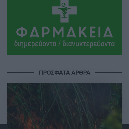
Γ. Χατζημάρκος: “Δύο μεγάλες δεσμεύσεις
Γεωργιάδη” – Κίνητρα για τους γιατρούς των νησιών
και συνεργασία Ρόδου με το Αττικόν για το
Ακτινοθεραπευτικό
Τοπικές Ειδήσεις
•
πριν 19 ώρες
Σούπερ μάρκετ: Διευρύνεται η εθνική πρωτοβουλία
για τις τιμές – Eρχονται νέες συμμετοχές εταιρειών
Ειδήσεις
•
πριν 19 ώρες
ΠΡΟΣΦΑΤΑ ΑΡΘΡΑ
Συνελήφθησαν έξι άτομα για ηχορύπανση από
καταστήματα στο Νότιο Αιγαίο
Τοπικές Ειδήσεις
•
πριν 19 ώρες
15 Αυγούστου 2026: Πώς θα πληρωθούν όσοι
εργαστούν την αργία – Τι ισχύει για πενθήμερο,
εξαήμερο και άδειες