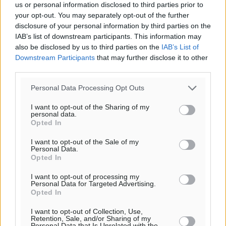
us or personal information disclosed to third parties prior to
your opt-out. You may separately opt-out of the further
disclosure of your personal information by third parties on the
IAB’s list of downstream participants. This information may
also be disclosed by us to third parties on the
IAB’s List of
Downstream Participants
that may further disclose it to other
o καιρός τώρα:
third parties.
26
°
αίθριος καιρός
Personal Data Processing Opt Outs
76
%
I want to opt-out of the Sharing of my
13
km/h
personal data.
Β-ΒΑ
Opted In
26
26
°/
°
I want to opt-out of the Sale of my
06:19
Personal Data.
Opted In
20:05
πρόγνωση:
I want to opt-out of processing my
33
Personal Data for Targeted Advertising.
°
Opted In
ΔΕ
30
°
I want to opt-out of Collection, Use,
Retention, Sale, and/or Sharing of my
ΤΡ
Personal Data that Is Unrelated with the