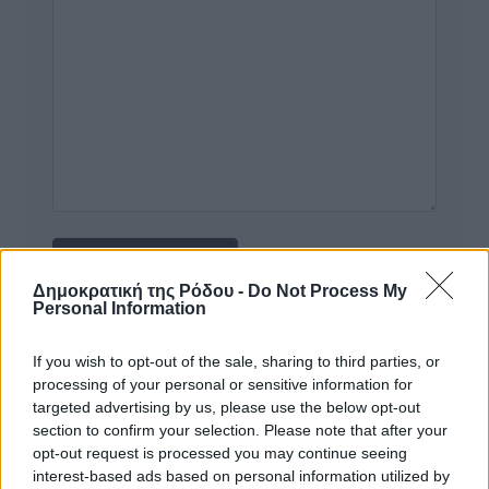
Δημοκρατική της Ρόδου -
Do Not Process My
Personal Information
Υπενθύμιση:
If you wish to opt-out of the sale, sharing to third parties, or
processing of your personal or sensitive information for
Για την μερική αναπαραγωγή της είδησης από άλλες
targeted advertising by us, please use the below opt-out
ιστοσελίδες είναι απαραίτητη η χρήση του παρακάτω
section to confirm your selection. Please note that after your
παρεχόμενου συνδέσμου παραπομπής προς το άρθρο
opt-out request is processed you may continue seeing
της Δημοκρατικής.
interest-based ads based on personal information utilized by