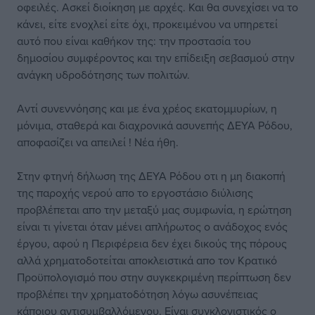
οφειλές. Ασκεί διοίκηση με αρχές. Και θα συνεχίσει να το
κάνει, είτε ενοχλεί είτε όχι, προκειμένου να υπηρετεί
αυτό που είναι καθήκον της: την προστασία του
δημοσίου συμφέροντος και την επίδειξη σεβασμού στην
ανάγκη υδροδότησης των πολιτών.
Αντί συνεννόησης και με ένα χρέος εκατομμυρίων, η
μόνιμα, σταθερά και διαχρονικά ασυνεπής ΔΕΥΑ Ρόδου,
αποφασίζει να απειλεί ! Νέα ήθη.
Στην φτηνή δήλωση της ΔΕΥΑ Ρόδου οτι η μη διακοπή
της παροχής νερού απο το εργοστάσιο διύλισης
προβλέπεται απο την μεταξύ μας συμφωνία, η ερώτηση
είναι τι γίνεται όταν μένει απλήρωτος ο ανάδοχος ενός
έργου, αφού η Περιφέρεια δεν έχει δικούς της πόρους
αλλά χρηματοδοτείται αποκλειστικά απο τον Κρατικό
Προϋπολογισμό που στην συγκεκριμένη περίπτωση δεν
προβλέπει την χρηματοδότηση λόγω ασυνέπειας
κάποιου αντισυμβαλλόμενου. Είναι συγκλονιστικός ο