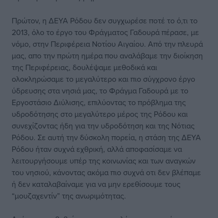
Πρώτον, η ΔΕΥΑ Ρόδου δεν συγχωρέσε ποτέ το ό,τι το
2013, όλο το έργο του Φράγματος Γαδουρά πέρασε, με
νόμο, στην Περιφέρεια Νοτίου Αιγαίου. Από την πλευρά
μας, απο την πρώτη ημέρα που αναλάβαμε την διοίκηση
της Περιφέρειας, δουλέψαμε μεθοδικά και
ολοκληρώσαμε το μεγαλύτερο και πιο σύγχρονο έργο
ύδρευσης στα νησιά μας, το Φράγμα Γαδουρά με το
Εργοστάσιο Διύλισης, επιλύοντας το πρόβλημα της
υδροδότησης στο μεγαλύτερο μέρος της Ρόδου και
συνεχίζοντας ήδη για την υδροδότηση και της Νότιας
Ρόδου. Σε αυτή την δύσκολη πορεία, η στάση της ΔΕΥΑ
Ρόδου ήταν συχνά εχθρική, αλλά αποφασίσαμε να
λειτουργήσουμε υπέρ της κοινωνίας και των αναγκών
του νησιού, κάνοντας ακόμα πιο συχνά οτι δεν βλέπαμε
ή δεν καταλαβαίναμε για να μην ερεθίσουμε τους
“μουζαχεντίν” της ανωριμότητας.