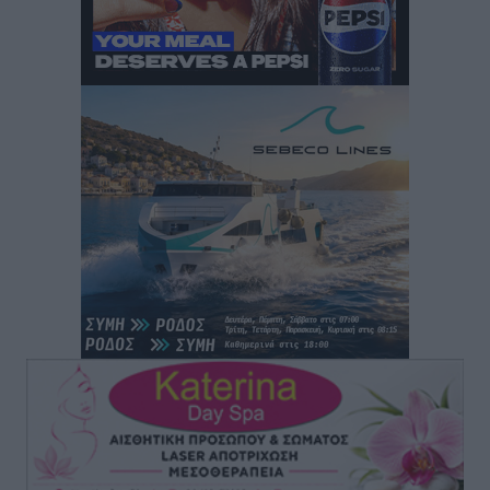
Ρόδος: «Βουλιάζει» από τουρίστες – Πάνω από 1 εκατ.
επιβάτες και 55 κρουαζιερόπλοια
Τοπικές Ειδήσεις
•
πριν 12 ώρες
Γ’ Εθνική Κατηγορία: Οι ημερομηνίες των
αγωνιστικών της κανονικής περιόδου
Αθλητικά
•
πριν 17 ώρες
Συνελήφθησαν δύο άτομα στην Κάρπαθο για άγρα
πελατών
Τοπικές Ειδήσεις
•
πριν 18 ώρες
Χωρίς υποχρεωτική παρουσία μικρών στη 12άδα
Αθλητικά
•
πριν 18 ώρες
Ο Πελεκάνος, οι ανεμογεννήτριες και μια κοινότητα