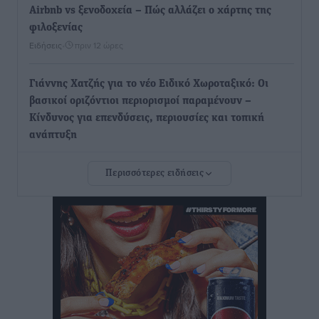
Airbnb vs ξενοδοχεία – Πώς αλλάζει ο χάρτης της
φιλοξενίας
Ειδήσεις
•
πριν 12 ώρες
Γιάννης Χατζής για το νέο Ειδικό Χωροταξικό: Οι
βασικοί οριζόντιοι περιορισμοί παραμένουν –
Κίνδυνος για επενδύσεις, περιουσίες και τοπική
ανάπτυξη
Τοπικές Ειδήσεις
•
πριν 12 ώρες
Περισσότερες ειδήσεις
Ευ. Τουρνάς: Απέναντι σε ακραία καιρικά φαινόμενα
δεν υπάρχουν περιθώρια εφησυχασμού
Ειδήσεις
•
πριν 12 ώρες
Στον Άγιο Νικόλαο Χάλκης ανοίγει ξανά το
ανανεωμένο εκκλησιαστικό μουσείο από τη Λέσχη
Lions Χάλκης
Τοπικές Ειδήσεις
•
πριν 12 ώρες