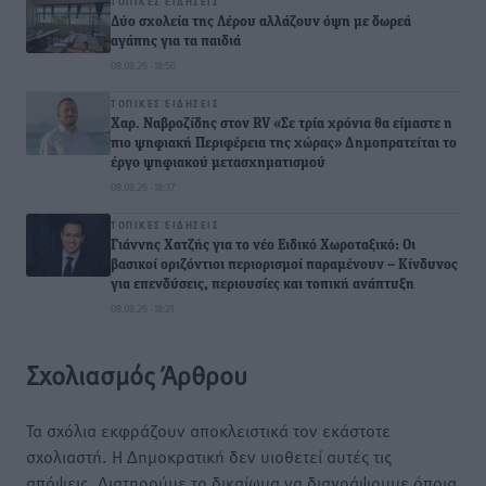
ΤΟΠΙΚΈΣ ΕΙΔΉΣΕΙΣ
Δύο σχολεία της Λέρου αλλάζουν όψη με δωρεά
αγάπης για τα παιδιά
08.08.26 · 18:50
ΤΟΠΙΚΈΣ ΕΙΔΉΣΕΙΣ
Χαρ. Ναβροζίδης στον RV «Σε τρία χρόνια θα είμαστε η
πιο ψηφιακή Περιφέρεια της χώρας» Δημοπρατείται το
έργο ψηφιακού μετασχηματισμού
08.08.26 · 18:37
ΤΟΠΙΚΈΣ ΕΙΔΉΣΕΙΣ
Γιάννης Χατζής για το νέο Ειδικό Χωροταξικό: Οι
βασικοί οριζόντιοι περιορισμοί παραμένουν – Κίνδυνος
για επενδύσεις, περιουσίες και τοπική ανάπτυξη
08.08.26 · 18:21
Σχολιασμός Άρθρου
Τα σχόλια εκφράζουν αποκλειστικά τον εκάστοτε
σχολιαστή. Η Δημοκρατική δεν υιοθετεί αυτές τις
απόψεις. Διατηρούμε το δικαίωμα να διαγράψουμε όποια