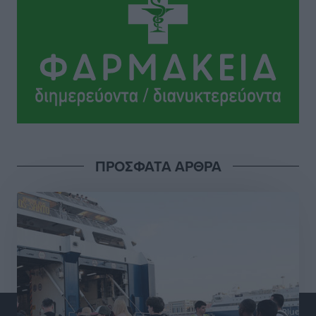
Πολιτιστικά
•
πριν 15 ώρες
Σι Τζέι Χάρις: «Να πανηγυρίσουμε πολλές νίκες μαζί»
Αθλητικά
•
πριν 15 ώρες
Ροδήλιος: Ο απολογισμός από το Πανελλήνιο
Πρωτάθλημα Πίστας
Αθλητικά
•
πριν 16 ώρες
ΠΡΟΣΦΑΤΑ ΑΡΘΡΑ
Διαγόρας: Μετεγγραφικό ντεμαράζ
Αθλητικά
•
πριν 16 ώρες
Γ.Σ. Διαγόρας: Εντατική προετοιμασία και επιστροφή
Ρίζου στις Ακαδημίες
Αθλητικά
•
πριν 16 ώρες
Εθνική Ανδρών: Ραντεβού στο Telekom Center Athens