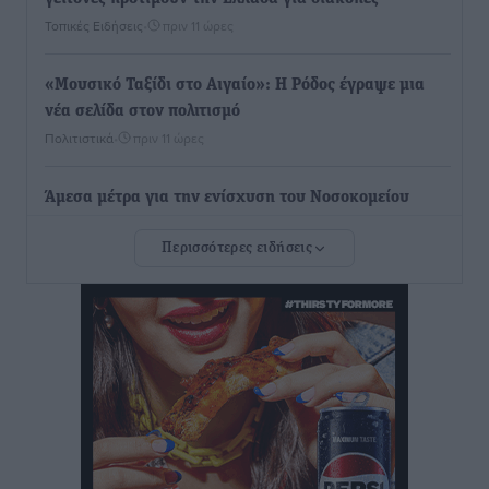
Τοπικές Ειδήσεις
•
πριν 11 ώρες
«Μουσικό Ταξίδι στο Αιγαίο»: Η Ρόδος έγραψε μια
νέα σελίδα στον πολιτισμό
Πολιτιστικά
•
πριν 11 ώρες
Άμεσα μέτρα για την ενίσχυση του Νοσοκομείου
Ρόδου και αντιμετώπιση των ελλείψεων προσωπικού
Περισσότερες ειδήσεις
ανακοίνωσε ο Άδωνις Γεωργιάδης
Τοπικές Ειδήσεις
•
πριν 12 ώρες
Iατρικός Σύλλογος Ροδου προς Α. Γεωργιάδη:
Στρατηγικές Προτάσεις για την Ενίσχυση της
Δημόσιας Υγείας στη Νησιωτική Ελλάδα και στα
Νοσοκομεία της Γ΄ Ζώνης
Τοπικές Ειδήσεις
•
πριν 12 ώρες