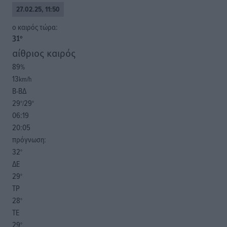
27.02.25, 11:50
o καιρός τώρα:
31
°
αίθριος καιρός
89
%
13
km/h
Β-ΒΔ
29
29
°/
°
06:19
20:05
πρόγνωση:
32
°
ΔΕ
29
°
ΤΡ
28
°
ΤΕ
29
°