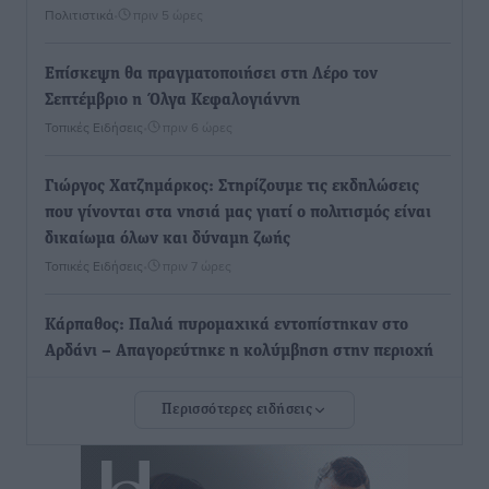
Πολιτιστικά
•
πριν 5 ώρες
Επίσκεψη θα πραγματοποιήσει στη Λέρο τον
Σεπτέμβριο η Όλγα Κεφαλογιάννη
Τοπικές Ειδήσεις
•
πριν 6 ώρες
Γιώργος Χατζημάρκος: Στηρίζουμε τις εκδηλώσεις
που γίνονται στα νησιά μας γιατί ο πολιτισμός είναι
δικαίωμα όλων και δύναμη ζωής
Τοπικές Ειδήσεις
•
πριν 7 ώρες
Κάρπαθος: Παλιά πυρομαχικά εντοπίστηκαν στο
Αρδάνι – Απαγορεύτηκε η κολύμβηση στην περιοχή
Τοπικές Ειδήσεις
•
πριν 7 ώρες
Περισσότερες ειδήσεις
Τουρνάς για φωτιές: «Κανένα περιθώριο
εφησυχασμού» – Σε πλήρη ετοιμότητα ο μηχανισμός