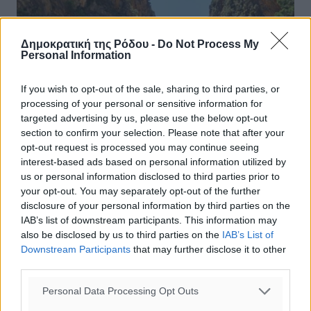
Δημοκρατική της Ρόδου -
Do Not Process My
Personal Information
If you wish to opt-out of the sale, sharing to third parties, or
processing of your personal or sensitive information for
targeted advertising by us, please use the below opt-out
section to confirm your selection. Please note that after your
opt-out request is processed you may continue seeing
interest-based ads based on personal information utilized by
us or personal information disclosed to third parties prior to
your opt-out. You may separately opt-out of the further
Τουρισμός και στα βουνά 365 ημέρες
disclosure of your personal information by third parties on the
το χρόνο
IAB’s list of downstream participants. This information may
also be disclosed by us to third parties on the
IAB’s List of
Με τις πληρότητες να κυμαίνονται από 90-100%
Downstream Participants
that may further disclose it to other
υποδέχονται το τριήμερο της Καθαράς Δευτέρας τα
third parties.
ξενοδοχεία και τα καταλύματα βραχυχρόνιας μίσθωσης
στους ορεινούς προορισμούς. Το ...
Personal Data Processing Opt Outs