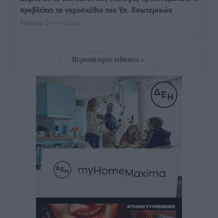
προβλέπει το νομοσχέδιο του Υπ. Εσωτερικών
Ειδήσεις
•
πριν 2 ώρες
Ποιες κατηγορίες καταστημάτων συγκεντρώνουν τη
Περισσότερες ειδήσεις
μεγαλύτερη κίνηση
Ειδήσεις
•
πριν 2 ώρες
Αστυπάλαια: Το φως που μένει αναμμένο στο κάστρο
Τοπικές Ειδήσεις
•
πριν 2 ώρες
Τουρισμός: «Φτωχός συγγενής κάμπινγκ και
τροχόσπιτα
Ειδήσεις
•
πριν 2 ώρες
Έφυγε από τη ζωή ο επί σειρά ετών εφημέριος στον
ιερό Ναό του Αγίου Νικολάου Παστίδας Μιχαήλ
Καψάλης