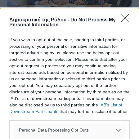
Δημοκρατική της Ρόδου -
Do Not Process My
Personal Information
If you wish to opt-out of the sale, sharing to third parties, or
Καινοτόμο σύστημα κατάταξης των
processing of your personal or sensitive information for
ελληνικών ξενοδοχείων με βάση τα
targeted advertising by us, please use the below opt-out
section to confirm your selection. Please note that after your
κριτήρια βιωσιμότητας
opt-out request is processed you may continue seeing
interest-based ads based on personal information utilized by
Την πρωτοπόρα και καινοτόμα πρόταση, σε παγκόσμιο
us or personal information disclosed to third parties prior to
επίπεδο, που αποτελεί ταυτόχρονα μια ολιστική
your opt-out. You may separately opt-out of the further
προσέγγιση αντιμετώπισης των σύγχρονων
disclosure of your personal information by third parties on the
περιβαλλοντικών προκλήσεων για τα ...
IAB’s list of downstream participants. This information may
also be disclosed by us to third parties on the
IAB’s List of
20.11.24, 17:34
Downstream Participants
that may further disclose it to other
third parties.
Personal Data Processing Opt Outs