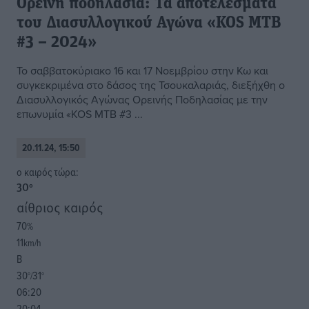
Ορεινή ποδηλασία: Τα αποτελέσματα
του Διασυλλογικού Αγώνα «KOS ΜΤΒ
#3 – 2024»
Το σαββατοκύριακο 16 και 17 Νοεμβρίου στην Κω και
συγκεκριμένα στο δάσος της Τσουκαλαριάς, διεξήχθη ο
Διασυλλογικός Αγώνας Ορεινής Ποδηλασίας με την
επωνυμία «KOS ΜΤΒ #3 ...
20.11.24, 15:50
o καιρός τώρα:
30
°
αίθριος καιρός
70
%
11
km/h
Β
30
31
°/
°
06:20
20:04