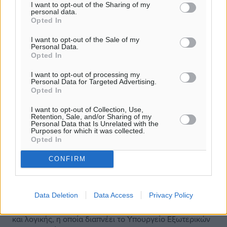
I want to opt-out of the Sharing of my
personal data.
Opted In
I want to opt-out of the Sale of my
Personal Data.
Opted In
I want to opt-out of processing my
Personal Data for Targeted Advertising.
Opted In
I want to opt-out of Collection, Use,
Retention, Sale, and/or Sharing of my
Personal Data that Is Unrelated with the
Purposes for which it was collected.
Opted In
Γεραπετρίτης: Αναδεικνύουμε την
CONFIRM
ανάγκη για μια κοινωνία ισότιμη στην
πράξη
Data Deletion
Data Access
Privacy Policy
Η παρουσίαση του Σχεδίου Δράσης για την Ισότητα
2024-2027 αποτελεί την επιτομή μιας νέας φιλοσοφίας
και λογικής, η οποία διαπνέει το Υπουργείο Εξωτερικών