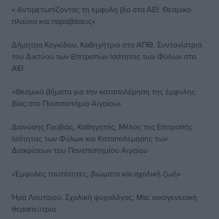
« Αντιμετωπίζοντας τη έµφυλη βία στα ΑΕΙ: Θεσµικό
πλαίσιο και παραβάσεις»
Δήμητρα Κογκίδου, Καθηγήτρια στο ΑΠΘ, Συντονίστρια
του Δικτύου των Επιτροπών Ισότητας των Φύλων στα
ΑΕΙ
«Θεσµικά βήµατα για την καταπολέµηση της έµφυλης
βίας στο Πανεπιστήµιο Αιγαίου»
Διονύσης Γουβιάς, Καθηγητής, Μέλος της Επιτροπής
Ισότητας των Φύλων και Καταπολέµησης των
∆ιακρίσεων του Πανεπιστηµίου Αιγαίου
«Έµφυλες ταυτότητες, βιώµατα και σχολική ζωή»
Ήρα Λουτσιού, Σχολική ψυχολόγος, Msc οικογενειακή
θεραπεύτρια