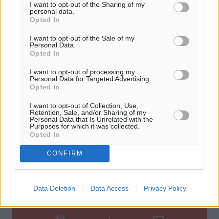
I want to opt-out of the Sharing of my
personal data.
Opted In
#Ισότητα
#Γυναικοκτονίες
#Βία Κατά Γυναικών
I want to opt-out of the Sale of my
Personal Data.
Opted In
I want to opt-out of processing my
Δείτε περισσότερα άρθρα μας στα αποτελέσματα αναζήτησης
Personal Data for Targeted Advertising.
Opted In
Add Dimokratiki.gr on Google ↗
I want to opt-out of Collection, Use,
Retention, Sale, and/or Sharing of my
Ακολουθήστε μας στο Google News ★ ↗
Personal Data that Is Unrelated with the
Purposes for which it was collected.
Opted In
Στο Google News πατήστε ★ Ακολουθήστε
CONFIRM
Data Deletion
Data Access
Privacy Policy