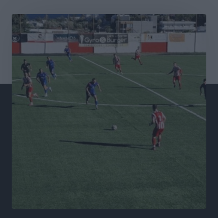
Σταυρός Καλυθιών: Απέκτησε και την Ειρήνη
Καρελλάκη
Αθλητικά
•
πριν 3 ώρες
Πρωτάθλημα Καλαθοσφαίρισης Δικηγορικών
Συλλόγων Ελλάδας και Κύπρου: Η Ρόδος φιλοξένησε
με επιτυχία την 17η διοργάνωση
Αθλητικά
•
πριν 3 ώρες
Φοιτητική στέγη: «Φωτιά» τα ενοίκια σε Αθήνα και
Θεσσαλονίκη – Έως 800 ευρώ στο Ρέθυμνο
Ειδήσεις
•
πριν 4 ώρες
Η Τουρκία σε νέο «κρεσέντο» προκλήσεων στο Αιγαίο
με 18 παραβάσεις και παραβιάσεις
Ειδήσεις
•
πριν 4 ώρες