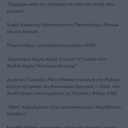
“Σύμμαχοι κατά του σεξισμού και πολιτική σιωπή στην
εργασία”
Σοφία Καναούτη διδάσκουσα στο Πανεπιστήμιο Αθηνών
και στο Ανοικτό
Πανεπιστήμιο, ερευνήτρια/συνεργάτις ΕΚΚΕ
“Εργασιακοί Χώροι Χωρίς Σύνορα: H Γυναίκα στον
∆ιεθνή Χάρτη Πολιτικών Ισότητας”
Αγγελική Τζαµπάζη Policy Research Analyst στο Ροδιακό
Κέντρο Ιστορικών και Κοινωνικών Ερευνών – εξειδ. στα
Αναπτυξιακά Οικονομικά και τις Πολιτικές Φύλου (LSE)
“Ηθική παρενόχληση στον εργασιακό χώρο. Νομοθετικές
εξελίξεις”
Ευανθία Μπόνη, Δικηγόρος, µέλος του Κύκλου Lean In