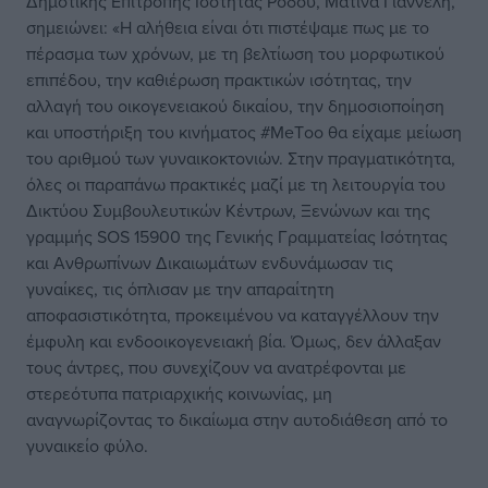
Δημοτικής Επιτροπής Ισότητας Ρόδου, Ματίνα Γιαννέλη,
σημειώνει: «Η αλήθεια είναι ότι πιστέψαμε πως με το
πέρασμα των χρόνων, με τη βελτίωση του μορφωτικού
επιπέδου, την καθιέρωση πρακτικών ισότητας, την
αλλαγή του οικογενειακού δικαίου, την δημοσιοποίηση
και υποστήριξη του κινήματος #ΜeΤoo θα είχαμε μείωση
του αριθμού των γυναικοκτονιών. Στην πραγματικότητα,
όλες οι παραπάνω πρακτικές μαζί με τη λειτουργία του
Δικτύου Συμβουλευτικών Κέντρων, Ξενώνων και της
γραμμής SOS 15900 της Γενικής Γραμματείας Ισότητας
και Ανθρωπίνων Δικαιωμάτων ενδυνάμωσαν τις
γυναίκες, τις όπλισαν με την απαραίτητη
αποφασιστικότητα, προκειμένου να καταγγέλλουν την
έμφυλη και ενδοοικογενειακή βία. Όμως, δεν άλλαξαν
τους άντρες, που συνεχίζουν να ανατρέφονται με
στερεότυπα πατριαρχικής κοινωνίας, μη
αναγνωρίζοντας το δικαίωμα στην αυτοδιάθεση από το
γυναικείο φύλο.