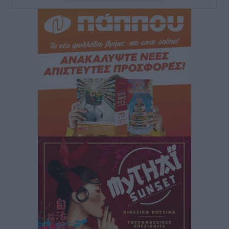
για τον τουρισμό
Ειδήσεις
•
πριν 2 ώρες
Γ. Χατζημάρκος: “Δύο μεγάλες δεσμεύσεις
Γεωργιάδη” – Κίνητρα για τους γιατρούς των νησιών
και συνεργασία Ρόδου με το Αττικόν για το
Ακτινοθεραπευτικό
Τοπικές Ειδήσεις
•
πριν 2 ώρες
Σούπερ μάρκετ: Διευρύνεται η εθνική πρωτοβουλία
για τις τιμές – Eρχονται νέες συμμετοχές εταιρειών
Ειδήσεις
•
πριν 2 ώρες
Συνελήφθησαν έξι άτομα για ηχορύπανση από
καταστήματα στο Νότιο Αιγαίο
Τοπικές Ειδήσεις
•
πριν 2 ώρες