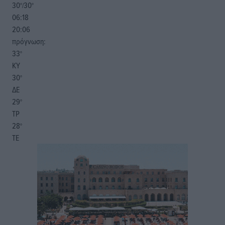
30
30
°/
°
06:18
20:06
πρόγνωση:
33
°
ΚΥ
30
°
ΔΕ
29
°
ΤΡ
28
°
ΤΕ