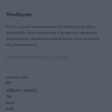
Υπενθύμιση:
Για την μερική αναπαραγωγή της είδησης από άλλες
ιστοσελίδες είναι απαραίτητη η χρήση του παρακάτω
παρεχόμενου συνδέσμου παραπομπής προς το άρθρο
της Δημοκρατικής.
o καιρός τώρα:
29
°
αίθριος καιρός
79
%
6
km/h
Δ-ΝΔ