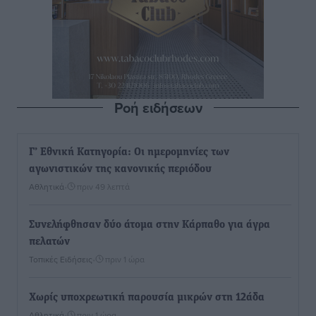
Ροή ειδήσεων
Γ’ Εθνική Κατηγορία: Οι ημερομηνίες των
αγωνιστικών της κανονικής περιόδου
Αθλητικά
•
πριν 49 λεπτά
Συνελήφθησαν δύο άτομα στην Κάρπαθο για άγρα
πελατών
Τοπικές Ειδήσεις
•
πριν 1 ώρα
Χωρίς υποχρεωτική παρουσία μικρών στη 12άδα
Αθλητικά
•
πριν 1 ώρα