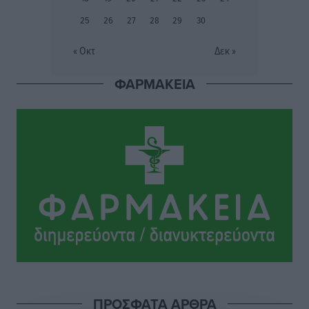
Ευρωπαϊκό Πρωτάθλημα Στίβου: Πότε αγωνίζονται η
25
26
27
28
29
30
Μαγκούλια, η Σπανουδάκη και ο Κριτούλης
Αθλητικά
•
πριν 3 ώρες
« Οκτ
Δεκ »
ΦΑΡΜΑΚΕΙΑ
Εθνική Παίδων: Ο Χριστοδούλου και η καλύτερη
φουρνιά των τελευταίων ετών
Αθλητικά
•
πριν 3 ώρες
Διαγόρας: Ανανέωσε ο Μιχάλης Χατζηγεωργίου
Αθλητικά
•
πριν 3 ώρες
ΔΕΑΣ Δάφνη Ρόδου: Η Ευαγγελία Τετράδη στο
τεχνικό επιτελείο
Αθλητικά
•
πριν 3 ώρες
Γ.Σ. Διαγόρας: Το οργανόγραμμα των Ακαδημιών
Αθλητικά
•
πριν 3 ώρες
ΠΡΟΣΦΑΤΑ ΑΡΘΡΑ