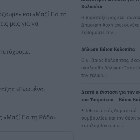
Καλοπήτα
ζουμε» και «Μαζί Για τη
Η παράταξή μας έχει συνοχ
ις μας για να
Δημοτική Αρχή έχει συνέχε
Σεβόμαστε την…
 πετύχουμε.
Δήλωση Βάιου Καλοπήτα
Ο κ. Βάιος Καλοπήτας, έκα
ακόλουθη δήλωση: Όταν έ
την τελική…
ταξης «Ενωμένοι
Δεκτή η ένσταση για την ε
του Τσαμπίκου – Βάιου Κα
• Τίθεται εκτός δημοτικού
 «Μαζί Για τη Ρόδο»
συμβουλίου και την θέση τ
καταλαμβάνει η κ.…