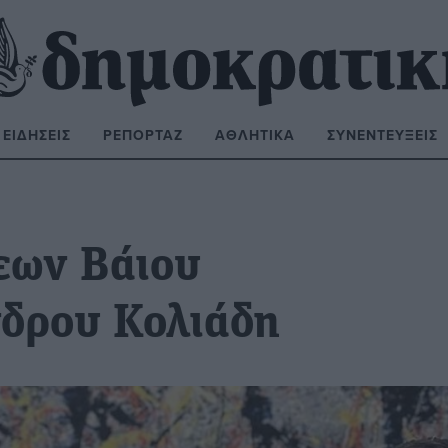
ΕΙΔΉΣΕΙΣ
ΡΕΠΟΡΤΆΖ
ΑΘΛΗΤΙΚΆ
ΣΥΝΕΝΤΕΎΞΕΙΣ
ΝΑΖΉΤΗΣΗ:
εων Βάιου
δρου Κολιάδη