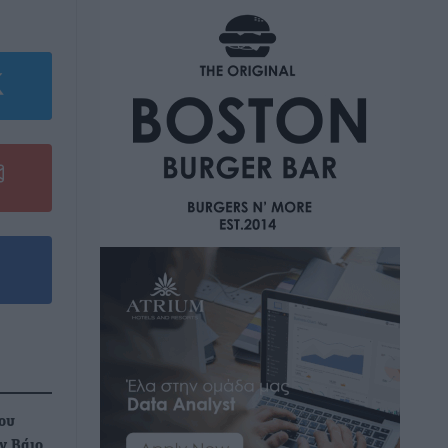
ου
ν Βάιο