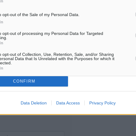
In
o opt-out of the Sale of my Personal Data.
Υπενθύμιση:
In
to opt-out of processing my Personal Data for Targeted
Για την μερική αναπαραγωγ
ή. Η Δημοκρατική δεν υιοθετεί
ing.
In
είδησης από άλλες ιστοσελ
υμε όποια σχόλια θεωρούμε
είναι απαραίτητη η χρήση 
οίηση. Χρήστες που δεν τηρούν
o opt-out of Collection, Use, Retention, Sale, and/or Sharing
παρακάτω παρεχόμενου
ersonal Data that Is Unrelated with the Purposes for which it
lected.
συνδέσμου παραπομπής πρ
In
άρθρο της Δημοκρατικής.
CONFIRM
Data Deletion
Data Access
Privacy Policy
λή του σχολίου.