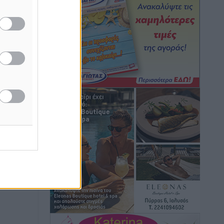
μονόδρομο στο Μαστιχάρι –
Αναποδογύρισε όχημα με μητέρα και
5χρονο παιδί
Τοπικές Ειδήσεις
•
πριν 2 ώρες
ή της
“Η Ευρώπη αντιμετώπιζε το
ίδες
προσφυγικό σαν ταινία τρόμου” – Η
του
συγκλονιστική μαρτυρία της Χαρούλας
Γιασιράνη στον RV για τα γεγονότα που
ος το
οδήγησαν στο Σύμφωνο της Λέρου
Τοπικές Ειδήσεις
•
πριν 2 ώρες
Συναυλία με τον Γιάννη Κότσιρα στις
21 Αυγούστου
Πολιτιστικά
•
πριν 2 ώρες
Έκτακτη συνεδρίαση της Δημοτικής
Επιτροπής Ρόδου αύριο Παρασκευή 7