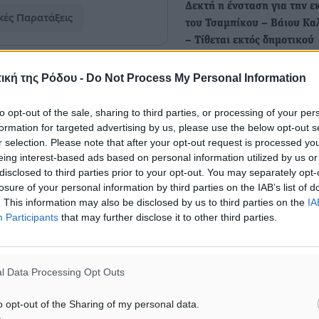
Δεκτή η ένσταση για την ε
κές Παρατάξεις
του Τσαμπίκου – Βάιου Κα
– Τίθεται εκτός δημοτικού
συμβουλίου
ική της Ρόδου -
Do Not Process My Personal Information
Με την υπ' αρίθμ. 147/202
ματα αναζήτησης
απόφαση που εξέδωσε πρι
to opt-out of the sale, sharing to third parties, or processing of your per
ώρα το…
ε μας στο Google News ★ ↗
formation for targeted advertising by us, please use the below opt-out s
r selection. Please note that after your opt-out request is processed y
ήστε
eing interest-based ads based on personal information utilized by us or
disclosed to third parties prior to your opt-out. You may separately opt-
losure of your personal information by third parties on the IAB’s list of
. This information may also be disclosed by us to third parties on the
IA
Participants
that may further disclose it to other third parties.
ΙΑΒΑΣΕ ΕΠΙΣΗΣ
ΤΟΠΙΚΈΣ ΕΙΔΉΣΕΙΣ
ΤΟΠΙΚΈΣ ΕΙΔΉΣΕΙΣ
Νέο ανακαινισμένο δημοτικό
Οι συναντήσεις που είχε κ
l Data Processing Opt Outs
τουριστικό γραφείο στην Πάτμο
επίσκεψη του στη Ρόδο ο
της Βραζιλίας στην Ελλάδ
6.08.26 · 18:39
o opt-out of the Sharing of my personal data.
06.08.26 · 17:51