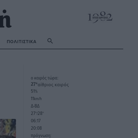
ΠΟΛΙΤΙΣΤΙΚΆ
o καιρός τώρα:
αίθριος καιρός
27
°
51
%
11
km/h
Δ-ΒΔ
27
28
°/
°
06:17
20:08
πρόγνωση: