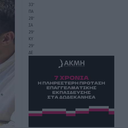
33
°
ΠΑ
28
°
ΣΑ
29
°
ΚΥ
29
°
ΔΕ