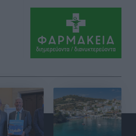
Εθνικός Αρχίπολης: Μεγάλο βήμα
προόδου η ίδρυση Ακαδημίας
Αθλητικά
•
πριν 3 ώρες
Ιππότες: Με το βλέμμα στραμμένο στο
μέλλον
Αθλητικά
•
πριν 3 ώρες
ΠΑΜΕ ΣΤΟΙΧΗΜΑ: Περισσότερα από 95
εκατομμύρια ευρώ σε κέρδη μοίρασε
τον Ιούλιο
Αθλητικά
•
πριν 3 ώρες
Ολοκλήρωση του έργου αναβάθμισης
των υποδομών του Νεστορίδειου
Μελάθρου
Τοπικές Ειδήσεις
•
πριν 4 ώρες