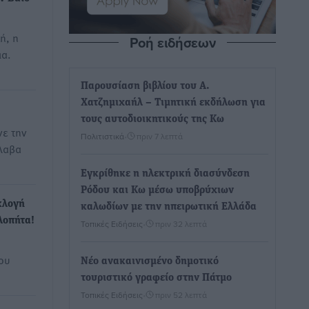
ή, η
Ροή ειδήσεων
ια.
Παρουσίαση βιβλίου του Α.
Χατζημιχαήλ – Τιμητική εκδήλωση για
τους αυτοδιοικητικούς της Κω
νε την
Πολιτιστικά
•
πριν 7 λεπτά
λαβα
Εγκρίθηκε η ηλεκτρική διασύνδεση
Ρόδου και Κω μέσω υποβρύχιων
κλογή
καλωδίων με την ηπειρωτική Ελλάδα
λοπήτα!
Τοπικές Ειδήσεις
•
πριν 32 λεπτά
ου
Νέο ανακαινισμένο δημοτικό
τουριστικό γραφείο στην Πάτμο
Τοπικές Ειδήσεις
•
πριν 52 λεπτά