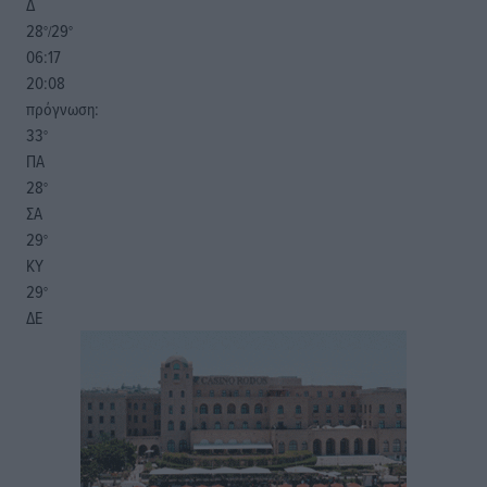
Δ
28
29
°/
°
06:17
20:08
πρόγνωση:
33
°
ΠΑ
28
°
ΣΑ
29
°
ΚΥ
29
°
ΔΕ