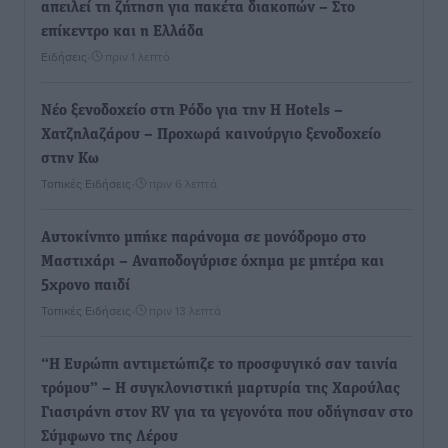
απειλεί τη ζήτηση για πακέτα διακοπών – Στο
επίκεντρο και η Ελλάδα
Ειδήσεις
•
πριν 1 λεπτό
Νέο ξενοδοχείο στη Ρόδο για την H Hotels –
Χατζηλαζάρου – Προχωρά καινούργιο ξενοδοχείο
στην Κω
Τοπικές Ειδήσεις
•
πριν 6 λεπτά
Αυτοκίνητο μπήκε παράνομα σε μονόδρομο στο
Μαστιχάρι – Αναποδογύρισε όχημα με μητέρα και
5χρονο παιδί
Τοπικές Ειδήσεις
•
πριν 13 λεπτά
“Η Ευρώπη αντιμετώπιζε το προσφυγικό σαν ταινία
τρόμου” – Η συγκλονιστική μαρτυρία της Χαρούλας
Γιασιράνη στον RV για τα γεγονότα που οδήγησαν στο
Σύμφωνο της Λέρου