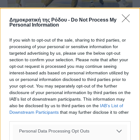
Δημοκρατική της Ρόδου -
Do Not Process My
Ο νέος τρόπος διεξαγωγής του
Personal Information
κυπέλλου!
If you wish to opt-out of the sale, sharing to third parties, or
Εντελώς ξεχωριστός είναι φέτος ο τρόπος διεξαγωγής
processing of your personal or sensitive information for
του κυπέλλου Ελλάδας και ο Κολοσσός εφόσον θέλει να
targeted advertising by us, please use the below opt-out
συμμετέχει στο F-8, θα πρέπει με το τέλος του α’ γύρου
section to confirm your selection. Please note that after your
στη Basket League ...
opt-out request is processed you may continue seeing
interest-based ads based on personal information utilized by
us or personal information disclosed to third parties prior to
12.11.22, 12:30
your opt-out. You may separately opt-out of the further
disclosure of your personal information by third parties on the
IAB’s list of downstream participants. This information may
also be disclosed by us to third parties on the
IAB’s List of
Downstream Participants
that may further disclose it to other
third parties.
Personal Data Processing Opt Outs