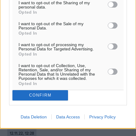
I want to opt-out of the Sharing of my
personal data.
Opted In
I want to opt-out of the Sale of my
Personal Data.
Opted In
I want to opt-out of processing my
Personal Data for Targeted Advertising.
Opted In
Έρευνα Propata: Γνώριζε ή όχι ο
I want to opt-out of Collection, Use,
πρωθυπουργός για τις
Retention, Sale, and/or Sharing of my
Personal Data that Is Unrelated with the
παρακολουθήσεις; Τι απαντούν οι
Purposes for which it was collected.
Opted In
πολίτες
CONFIRM
Μεγάλο ποσοστό των πολιτών φαίνεται πως πιστεύει ότι
ο Κυριάκος Μητσοτάκης ήταν ενήμερος για
τις παρακολουθήσεις, σύμφωνα με έρευνα πολιτικής
Data Deletion
Data Access
Privacy Policy
επικαιρότητας της Prorata για ...
12.11.22, 12:28