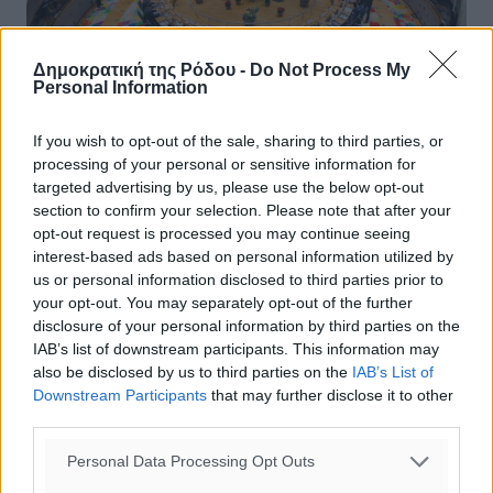
Δημοκρατική της Ρόδου -
Do Not Process My
Personal Information
If you wish to opt-out of the sale, sharing to third parties, or
processing of your personal or sensitive information for
targeted advertising by us, please use the below opt-out
section to confirm your selection. Please note that after your
Μετάλλαξη Όμικρον: Πιθανή σύνοδος
opt-out request is processed you may continue seeing
κορυφής Ε.Ε. τις επόμενες ημέρες
interest-based ads based on personal information utilized by
us or personal information disclosed to third parties prior to
Πιθανή είναι η διεξαγωγή ψηφιακής συνόδου
your opt-out. You may separately opt-out of the further
κορυφής της Ε.Ε. στο τέλος αυτής της εβδομάδας ή την
disclosure of your personal information by third parties on the
επόμενη εβδομάδα με αντικείμενο την εξέλιξη
IAB’s list of downstream participants. This information may
της πανδημίας του κορωνοϊού, δήλωσε ...
also be disclosed by us to third parties on the
IAB’s List of
Downstream Participants
that may further disclose it to other
29.11.21, 17:11
third parties.
Personal Data Processing Opt Outs