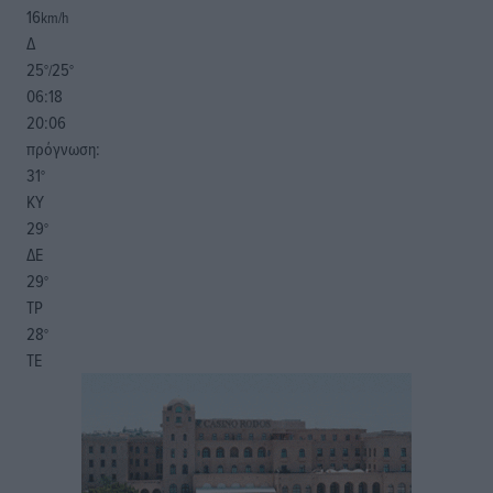
16
km/h
Δ
25
25
°/
°
06:18
20:06
πρόγνωση:
31
°
ΚΥ
29
°
ΔΕ
29
°
ΤΡ
28
°
ΤΕ