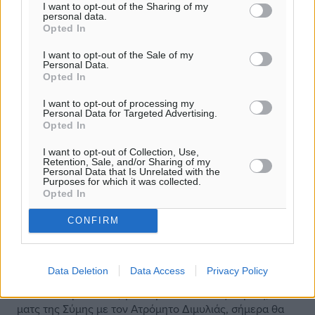
I want to opt-out of the Sharing of my
personal data.
Opted In
I want to opt-out of the Sale of my
Personal Data.
Opted In
I want to opt-out of processing my
Personal Data for Targeted Advertising.
Opted In
I want to opt-out of Collection, Use,
Retention, Sale, and/or Sharing of my
Personal Data that Is Unrelated with the
Purposes for which it was collected.
Opted In
CONFIRM
Β’ κατηγορία: Χορταστικό
σαββατοκύριακο, εντυπωσιακή
Δευτέρα
Data Deletion
Data Access
Privacy Policy
Αν δεν αναβαλλόταν, για συγκοινωνιακούς λόγους, το
ματς της Σύμης με τον Ατρόμητο Διμυλιάς, σήμερα θα