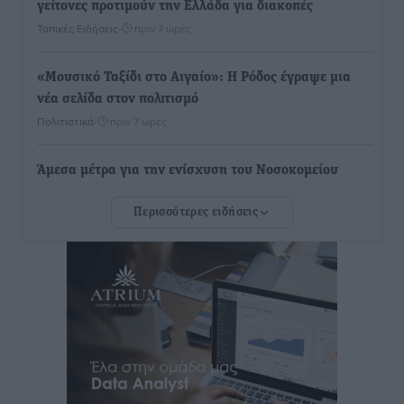
γείτονες προτιμούν την Ελλάδα για διακοπές
Τοπικές Ειδήσεις
•
πριν 7 ώρες
«Μουσικό Ταξίδι στο Αιγαίο»: Η Ρόδος έγραψε μια
νέα σελίδα στον πολιτισμό
Πολιτιστικά
•
πριν 7 ώρες
Άμεσα μέτρα για την ενίσχυση του Νοσοκομείου
Ρόδου και αντιμετώπιση των ελλείψεων προσωπικού
Περισσότερες ειδήσεις
ανακοίνωσε ο Άδωνις Γεωργιάδης
Τοπικές Ειδήσεις
•
πριν 7 ώρες
Iατρικός Σύλλογος Ροδου προς Α. Γεωργιάδη:
Στρατηγικές Προτάσεις για την Ενίσχυση της
Δημόσιας Υγείας στη Νησιωτική Ελλάδα και στα
Νοσοκομεία της Γ΄ Ζώνης
Τοπικές Ειδήσεις
•
πριν 8 ώρες