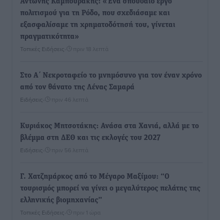
Αντώνης Καμπουράκης: «Ένα σπουδαίο έργο
πολιτισμού για τη Ρόδο, που σχεδιάσαμε και
εξασφαλίσαμε τη χρηματοδότησή του, γίνεται
πραγματικότητα»
Τοπικές Ειδήσεις
•
πριν 18 λεπτά
Στο Α΄ Νεκροταφείο το μνημόσυνο για τον έναν χρόνο
από τον θάνατο της Λένας Σαμαρά
Ειδήσεις
•
πριν 46 λεπτά
Κυριάκος Μητσοτάκης: Ανάσα στα Χανιά, αλλά με το
βλέμμα στη ΔΕΘ και τις εκλογές του 2027
Ειδήσεις
•
πριν 56 λεπτά
Γ. Χατζημάρκος από το Μέγαρο Μαξίμου: “Ο
τουρισμός μπορεί να γίνει ο μεγαλύτερος πελάτης της
ελληνικής βιομηχανίας”
Τοπικές Ειδήσεις
•
πριν 1 ώρα