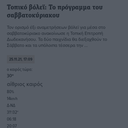
Τοπικό βόλεϊ: Το πρόγραμμα του
σαββατοκύριακου
Τον ορισμό έξι αναμετρήσεων βόλεϊ για μέσα στο
σαββατοκύριακο ανακοίνωσε η Τοπική Επιτροπή
Δωδεκανήσου. Τα δύο παιχνίδια θα διεξαχθούν το
Σάββατο και τα υπόλοιπα τέσσερα την ...
25.11.21, 17:09
o καιρός τώρα:
30
°
αίθριος καιρός
80
%
14
km/h
Δ-ΝΔ
31
32
°/
°
06:18
20:07