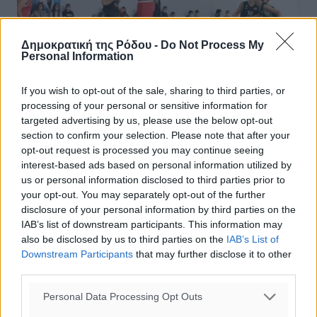
Δημοκρατική της Ρόδου -
Do Not Process My
Personal Information
If you wish to opt-out of the sale, sharing to third parties, or
processing of your personal or sensitive information for
Το πρόγραμμα και οι διαιτητές στο
targeted advertising by us, please use the below opt-out
τοπικό μπάσκετ
section to confirm your selection. Please note that after your
opt-out request is processed you may continue seeing
Η Τ.Ε. Ε.Ο.Κ. Δωδεκανήσου ανακοίνωσε το πρόγραμμα
interest-based ads based on personal information utilized by
των αγώνων από 27 Νοεμβρίου έως 3 Δεκεμβρίου
us or personal information disclosed to third parties prior to
Αναλυτικά, το πρόγραμμα και οι διαιτητές μετά τις
your opt-out. You may separately opt-out of the further
αλλαγές που έγιναν από τη ...
disclosure of your personal information by third parties on the
IAB’s list of downstream participants. This information may
also be disclosed by us to third parties on the
IAB’s List of
25.11.21, 17:35
Downstream Participants
that may further disclose it to other
third parties.
Personal Data Processing Opt Outs