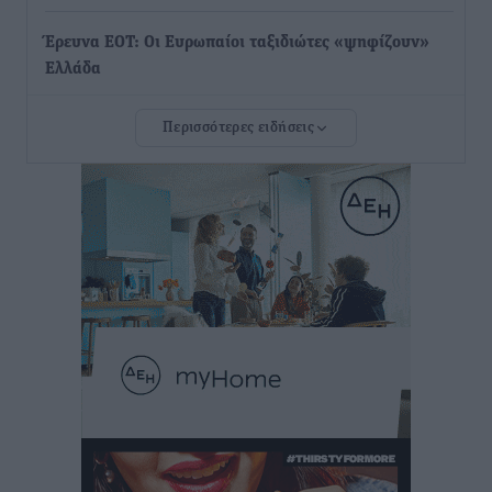
Έρευνα ΕΟΤ: Οι Ευρωπαίοι ταξιδιώτες «ψηφίζουν»
Ελλάδα
Ειδήσεις
•
πριν 1 ώρα
Περισσότερες ειδήσεις
Άκυρες οι εγκύκλιοι που δεν αναρτώνται,
υποχρεωτική η δημοσίευσή τους από την 1η
Οκτωβρίου
Ειδήσεις
•
πριν 1 ώρα
Καύσιμα: «Καίνε» οι τιμές και στα νησιά μας – Γιατί
δεν πέφτουν και πότε μπορεί να έρθει αποκλιμάκωση
Τοπικές Ειδήσεις
•
πριν 1 ώρα
Πάνω από 1.500 έλεγχοι με drones σε 300 παραλίες
κατά της αυθαίρετης κατάληψης του αιγιαλού – Τα
στοιχεία για τη Ρόδο
Τοπικές Ειδήσεις
•
πριν 1 ώρα