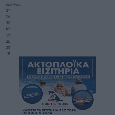
πρόγνωση:
31
°
ΣΑ
30
°
ΚΥ
29
°
ΔΕ
29
°
ΤΡ