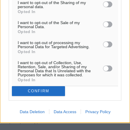
I want to opt-out of the Sharing of my
personal data.
Opted In
I want to opt-out of the Sale of my
Personal Data.
Opted In
I want to opt-out of processing my
Personal Data for Targeted Advertising.
Opted In
I want to opt-out of Collection, Use,
Retention, Sale, and/or Sharing of my
Personal Data that Is Unrelated with the
Purposes for which it was collected.
Opted In
Κορωνοϊος 25.11.2021: 70 νέα
κρούσματα στην Π.Ε. Ρόδου!!
CONFIRM
9 στην Π.Ε. Καλύμνου – 8 στην Π.Ε. Κω 27
επιβεβαιωμένα κρούσματα της μετάλλαξης “Δέλτα” στην
Data Deletion
Data Access
Privacy Policy
Π.Ε. Ρόδου Τα νέα εργαστηριακά επιβεβαιωμένα
κρούσματα της νόσου ...